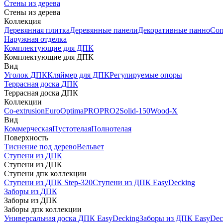
Стены из дерева
Стены из дерева
Коллекция
Деревянная плитка
Деревянные панели
Декоративные панно
Соп
Наружная отделка
Комплектующие для ДПК
Комплектующие для ДПК
Вид
Уголок ДПК
Кляймер для ДПК
Регулируемые опоры
Террасная доска ДПК
Террасная доска ДПК
Коллекции
Co-extrusion
Euro
Optima
PRO
PRO2
Solid-150
Wood-X
Вид
Коммерческая
Пустотелая
Полнотелая
Поверхность
Тиснение под дерево
Вельвет
Ступени из ДПК
Ступени из ДПК
Ступени дпк коллекции
Ступени из ДПК Step-320
Ступени из ДПК EasyDecking
Заборы из ДПК
Заборы из ДПК
Заборы дпк коллекции
Универсальная доска ДПК EasyDecking
Заборы из ДПК EasyDec