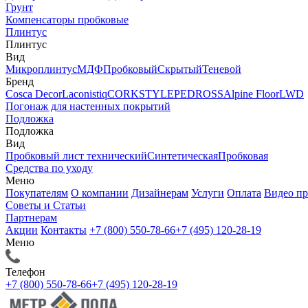
Грунт
Компенсаторы пробковые
Плинтус
Плинтус
Вид
Микроплинтус
МДФ
Пробковый
Скрытый
Теневой
Бренд
Cosca Decor
Laconistiq
CORKSTYLE
PEDROSS
Alpine Floor
LWD
Погонаж для настенных покрытий
Подложка
Подложка
Вид
Пробковый лист технический
Синтетическая
Пробковая
Средства по уходу
Меню
Покупателям
О компании
Дизайнерам
Услуги
Оплата
Видео п
Советы и Статьи
Партнерам
Акции
Контакты
+7 (800) 550-78-66
+7 (495) 120-28-19
Меню
Телефон
+7 (800) 550-78-66
+7 (495) 120-28-19