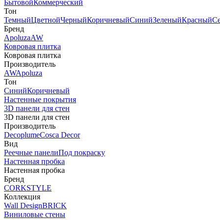
Бытовой
Коммерческий
Тон
Темный
Цветной
Черный
Коричневый
Синий
Зеленый
Красный
С
Бренд
Apoluza
AW
Ковровая плитка
Ковровая плитка
Производитель
AW
Apoluza
Тон
Синий
Коричневый
Настенные покрытия
3D панели для стен
3D панели для стен
Производитель
Decoplume
Cosca Decor
Вид
Реечные панели
Под покраску
Настенная пробка
Настенная пробка
Бренд
CORKSTYLE
Коллекция
Wall Design
BRICK
Виниловые стены