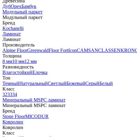
Древесина
Дуб
Орех
Бамбук
Модульный паркет
Модульный паркет
Бренд
Kochanelli
Ламинат
Ламинат
Производитель
Alpine Floor
Greenwald
Floor Fort
Icon
CAMSAN
CLASSEN
KRON
Толщина
8 мм
10 мм
12 мм
Разновидность
Влагостойкий
Елочка
Тон
Темный
Натуральный
Светлый
Бежевый
Серый
Белый
Класс
32
33
34
Минеральный MSPC ламинат
Минеральный MSPC ламинат
Бренд
Stone Floor
MICODUR
Ковролин
Ковролин
Класс