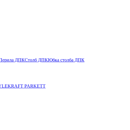
Перила ДПК
Столб ДПК
Юбка столба ДПК
YLE
KRAFT PARKETT