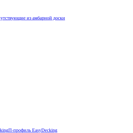
утствующие из амбарной доски
king
П-профиль EasyDecking