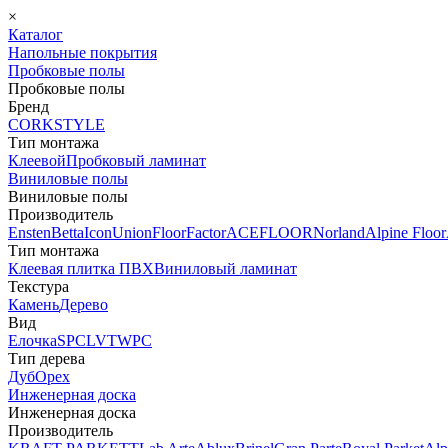
×
Каталог
Напольные покрытия
Пробковые полы
Пробковые полы
Бренд
CORKSTYLE
Тип монтажа
Клеевой
Пробковый ламинат
Виниловые полы
Виниловые полы
Производитель
Ensten
Betta
Icon
Union
FloorFactor
ACEFLOOR
Norland
Alpine Floor
Тип монтажа
Клеевая плитка ПВХ
Виниловый ламинат
Текстура
Камень
Дерево
Вид
Елочка
SPC
LVT
WPC
Тип дерева
Дуб
Орех
Инженерная доска
Инженерная доска
Производитель