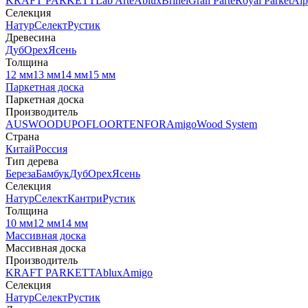
KRAFT PARKETT
Lab Arte
Ablux
Brinel
Gran Parte
Royal Parket
Alp
Селекция
Натур
Селект
Рустик
Древесина
Дуб
Орех
Ясень
Толщина
12 мм
13 мм
14 мм
15 мм
Паркетная доска
Паркетная доска
Производитель
AUSWOOD
UPOFLOOR
TENFOR
Amigo
Wood System
Страна
Китай
Россия
Тип дерева
Береза
Бамбук
Дуб
Орех
Ясень
Селекция
Натур
Селект
Кантри
Рустик
Толщина
10 мм
12 мм
14 мм
Массивная доска
Массивная доска
Производитель
KRAFT PARKETT
Ablux
Amigo
Селекция
Натур
Селект
Рустик