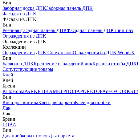
Вид
Заборная доска ДПК
Заборная панель ДПК
Фасады из ДПК
Фасады из ДПК
Вид
Реечная фасадная панель ДПК
Фасадная панель ДПК шип-паз
Ограждения из ДПК
Ограждения из ДПК
Коллекции
Ограждения из ДПК Co-extrusion
Ограждения из ДПК Wood-X
Вид
Балясина ДПК
Крепление ограждений дпк
Крышка столба ДПК
Сопутствующие товары
Клей
Клей
Бренд
Kilto
Homa
PARKETIKA
МЕТРПОЛА
PURETOP
Adesiv
CORKST
Вид
Клей для винила
Клей для паркета
Клей для пробки
Лак
Лак
Бренд
LOBA
Вид
Для пробковых полов
Для паркета