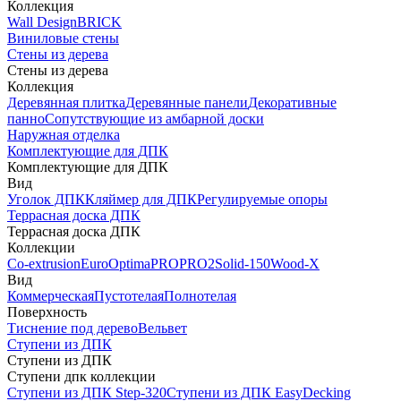
Коллекция
Wall Design
BRICK
Виниловые стены
Стены из дерева
Стены из дерева
Коллекция
Деревянная плитка
Деревянные панели
Декоративные
панно
Сопутствующие из амбарной доски
Наружная отделка
Комплектующие для ДПК
Комплектующие для ДПК
Вид
Уголок ДПК
Кляймер для ДПК
Регулируемые опоры
Террасная доска ДПК
Террасная доска ДПК
Коллекции
Co-extrusion
Euro
Optima
PRO
PRO2
Solid-150
Wood-X
Вид
Коммерческая
Пустотелая
Полнотелая
Поверхность
Тиснение под дерево
Вельвет
Ступени из ДПК
Ступени из ДПК
Ступени дпк коллекции
Ступени из ДПК Step-320
Ступени из ДПК EasyDecking