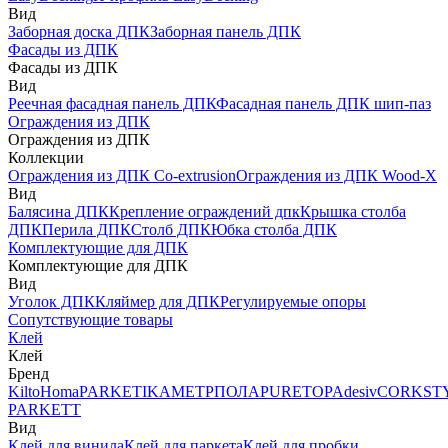
Вид
Заборная доска ДПК
Заборная панель ДПК
Фасады из ДПК
Фасады из ДПК
Вид
Реечная фасадная панель ДПК
Фасадная панель ДПК шип-паз
Ограждения из ДПК
Ограждения из ДПК
Коллекции
Ограждения из ДПК Co-extrusion
Ограждения из ДПК Wood-X
Вид
Балясина ДПК
Крепление ограждений дпк
Крышка столба
ДПК
Перила ДПК
Столб ДПК
Юбка столба ДПК
Комплектующие для ДПК
Комплектующие для ДПК
Вид
Уголок ДПК
Кляймер для ДПК
Регулируемые опоры
Сопутствующие товары
Клей
Клей
Бренд
Kilto
Homa
PARKETIKA
МЕТРПОЛА
PURETOP
Adesiv
CORKST
PARKETT
Вид
Клей для винила
Клей для паркета
Клей для пробки