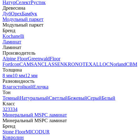
Натур
Селект
Рустик
Древесина
Дуб
Орех
Бамбук
Модульный паркет
Модульный паркет
Бренд
Kochanelli
Ламинат
Ламинат
Производитель
Alpine Floor
Greenwald
Floor
Fort
Icon
CAMSAN
CLASSEN
KRONOTEX
ALLOC
Norland
CBM
Толщина
8 мм
10 мм
12 мм
Разновидность
Влагостойкий
Елочка
Тон
Темный
Натуральный
Светлый
Бежевый
Серый
Белый
Класс
32
33
34
Минеральный MSPC ламинат
Минеральный MSPC ламинат
Бренд
Stone Floor
MICODUR
Ковролин