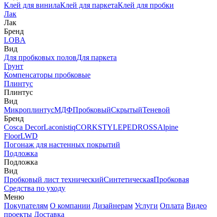
Клей для винила
Клей для паркета
Клей для пробки
Лак
Лак
Бренд
LOBA
Вид
Для пробковых полов
Для паркета
Грунт
Компенсаторы пробковые
Плинтус
Плинтус
Вид
Микроплинтус
МДФ
Пробковый
Скрытый
Теневой
Бренд
Cosca Decor
Laconistiq
CORKSTYLE
PEDROSS
Alpine
Floor
LWD
Погонаж для настенных покрытий
Подложка
Подложка
Вид
Пробковый лист технический
Синтетическая
Пробковая
Средства по уходу
Меню
Покупателям
О компании
Дизайнерам
Услуги
Оплата
Видео
проекты
Доставка