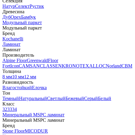
Селекция
Натур
Селект
Рустик
Древесина
Дуб
Орех
Бамбук
Модульный паркет
Модульный паркет
Бренд
Kochanelli
Ламинат
Ламинат
Производитель
Alpine Floor
Greenwald
Floor
Fort
Icon
CAMSAN
CLASSEN
KRONOTEX
ALLOC
Norland
CBM
Толщина
8 мм
10 мм
12 мм
Разновидность
Влагостойкий
Елочка
Тон
Темный
Натуральный
Светлый
Бежевый
Серый
Белый
Класс
32
33
34
Минеральный MSPC ламинат
Минеральный MSPC ламинат
Бренд
Stone Floor
MICODUR