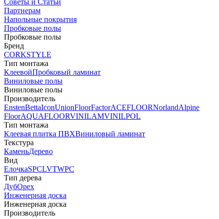
Советы и Статьи
Партнерам
Напольные покрытия
Пробковые полы
Пробковые полы
Бренд
CORKSTYLE
Тип монтажа
Клеевой
Пробковый ламинат
Виниловые полы
Виниловые полы
Производитель
Ensten
Betta
Icon
Union
FloorFactor
ACEFLOOR
Norland
Alpine
Floor
AQUAFLOOR
VINILAM
VINILPOL
Тип монтажа
Клеевая плитка ПВХ
Виниловый ламинат
Текстура
Камень
Дерево
Вид
Елочка
SPC
LVT
WPC
Тип дерева
Дуб
Орех
Инженерная доска
Инженерная доска
Производитель