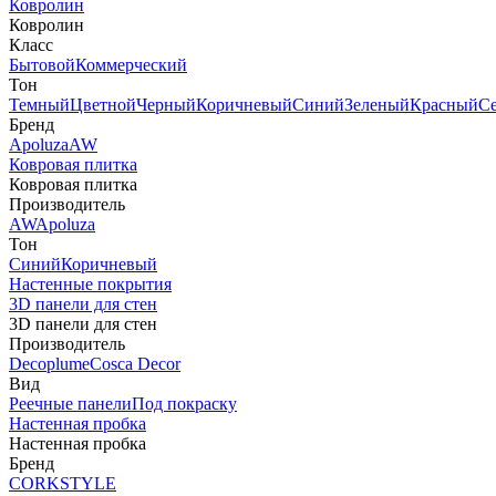
Ковролин
Ковролин
Класс
Бытовой
Коммерческий
Тон
Темный
Цветной
Черный
Коричневый
Синий
Зеленый
Красный
С
Бренд
Apoluza
AW
Ковровая плитка
Ковровая плитка
Производитель
AW
Apoluza
Тон
Синий
Коричневый
Настенные покрытия
3D панели для стен
3D панели для стен
Производитель
Decoplume
Cosca Decor
Вид
Реечные панели
Под покраску
Настенная пробка
Настенная пробка
Бренд
CORKSTYLE