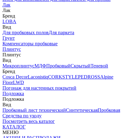
Лак
Лак
Бренд
LOBA
Вид
Для пробковых полов
Для паркета
Грунт
Компенсаторы пробковые
Плинтус
Плинтус
Вид
Микроплинтус
МДФ
Пробковый
Скрытый
Теневой
Бренд
Cosca Decor
Laconistiq
CORKSTYLE
PEDROSS
Alpine
Floor
LWD
Погонаж для настенных покрытий
Подложка
Подложка
Вид
Пробковый лист технический
Синтетическая
Пробковая
Средства по уходу
Посмотреть весь каталог
КАТАЛОГ
МЕНЮ
АКЦИИ И РАСПРОДАЖИ