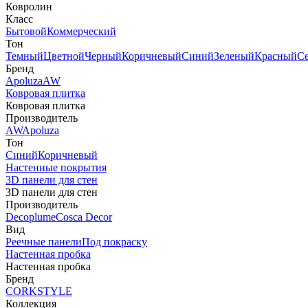
Ковролин
Класс
Бытовой
Коммерческий
Тон
Темный
Цветной
Черный
Коричневый
Синий
Зеленый
Красный
С
Бренд
Apoluza
AW
Ковровая плитка
Ковровая плитка
Производитель
AW
Apoluza
Тон
Синий
Коричневый
Настенные покрытия
3D панели для стен
3D панели для стен
Производитель
Decoplume
Cosca Decor
Вид
Реечные панели
Под покраску
Настенная пробка
Настенная пробка
Бренд
CORKSTYLE
Коллекция