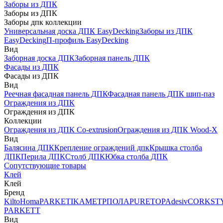
Заборы из ДПК
Заборы из ДПК
Заборы дпк коллекции
Универсальная доска ДПК EasyDecking
Заборы из ДПК
EasyDecking
П-профиль EasyDecking
Вид
Заборная доска ДПК
Заборная панель ДПК
Фасады из ДПК
Фасады из ДПК
Вид
Реечная фасадная панель ДПК
Фасадная панель ДПК шип-паз
Ограждения из ДПК
Ограждения из ДПК
Коллекции
Ограждения из ДПК Co-extrusion
Ограждения из ДПК Wood-X
Вид
Балясина ДПК
Крепление ограждений дпк
Крышка столба
ДПК
Перила ДПК
Столб ДПК
Юбка столба ДПК
Сопутствующие товары
Клей
Клей
Бренд
Kilto
Homa
PARKETIKA
МЕТРПОЛА
PURETOP
Adesiv
CORKST
PARKETT
Вид