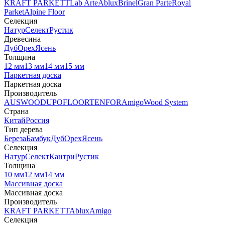
KRAFT PARKETT
Lab Arte
Ablux
Brinel
Gran Parte
Royal
Parket
Alpine Floor
Селекция
Натур
Селект
Рустик
Древесина
Дуб
Орех
Ясень
Толщина
12 мм
13 мм
14 мм
15 мм
Паркетная доска
Паркетная доска
Производитель
AUSWOOD
UPOFLOOR
TENFOR
Amigo
Wood System
Страна
Китай
Россия
Тип дерева
Береза
Бамбук
Дуб
Орех
Ясень
Селекция
Натур
Селект
Кантри
Рустик
Толщина
10 мм
12 мм
14 мм
Массивная доска
Массивная доска
Производитель
KRAFT PARKETT
Ablux
Amigo
Селекция