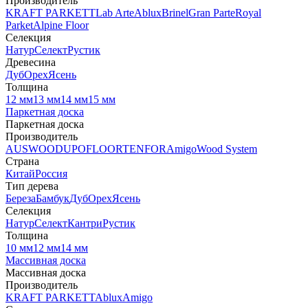
Производитель
KRAFT PARKETT
Lab Arte
Ablux
Brinel
Gran Parte
Royal
Parket
Alpine Floor
Селекция
Натур
Селект
Рустик
Древесина
Дуб
Орех
Ясень
Толщина
12 мм
13 мм
14 мм
15 мм
Паркетная доска
Паркетная доска
Производитель
AUSWOOD
UPOFLOOR
TENFOR
Amigo
Wood System
Страна
Китай
Россия
Тип дерева
Береза
Бамбук
Дуб
Орех
Ясень
Селекция
Натур
Селект
Кантри
Рустик
Толщина
10 мм
12 мм
14 мм
Массивная доска
Массивная доска
Производитель
KRAFT PARKETT
Ablux
Amigo