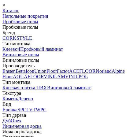
×
Каталог
Напольные покрытия
Пробковые полы
Пробковые полы
Бренд
CORKSTYLE
Тип монтажа
Клеевой
Пробковый ламинат
Виниловые полы
Виниловые полы
Производитель
Ensten
Betta
Icon
Union
FloorFactor
ACEFLOOR
Norland
Alpine
Floor
AQUAFLOOR
VINILAM
VINILPOL
Тип монтажа
Клеевая плитка ПВХ
Виниловый ламинат
Текстура
Камень
Дерево
Вид
Елочка
SPC
LVT
WPC
Тип дерева
Дуб
Орех
Инженерная доска
Инженерная доска