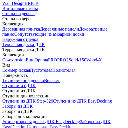
Wall Design
BRICK
Виниловые стены
Стены из дерева
Стены из дерева
Коллекция
Деревянная плитка
Деревянные панели
Декоративные
панно
Сопутствующие из амбарной доски
Наружная отделка
Террасная доска ДПК
Террасная доска ДПК
Коллекции
Co-extrusion
Euro
Optima
PRO
PRO2
Solid-150
Wood-X
Вид
Коммерческая
Пустотелая
Полнотелая
Поверхность
Тиснение под дерево
Вельвет
Ступени из ДПК
Ступени из ДПК
Ступени дпк коллекции
Ступени из ДПК Step-320
Ступени из ДПК EasyDecking
Заборы из ДПК
Заборы из ДПК
Заборы дпк коллекции
Универсальная доска ДПК EasyDecking
Заборы из ДПК
EasyDecking
П-профиль EasyDecking