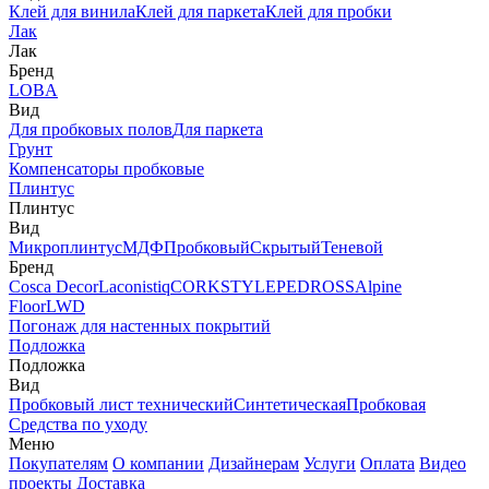
Клей для винила
Клей для паркета
Клей для пробки
Лак
Лак
Бренд
LOBA
Вид
Для пробковых полов
Для паркета
Грунт
Компенсаторы пробковые
Плинтус
Плинтус
Вид
Микроплинтус
МДФ
Пробковый
Скрытый
Теневой
Бренд
Cosca Decor
Laconistiq
CORKSTYLE
PEDROSS
Alpine
Floor
LWD
Погонаж для настенных покрытий
Подложка
Подложка
Вид
Пробковый лист технический
Синтетическая
Пробковая
Средства по уходу
Меню
Покупателям
О компании
Дизайнерам
Услуги
Оплата
Видео
проекты
Доставка