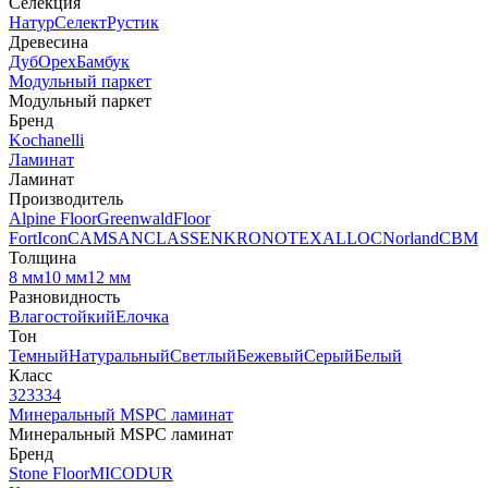
Селекция
Натур
Селект
Рустик
Древесина
Дуб
Орех
Бамбук
Модульный паркет
Модульный паркет
Бренд
Kochanelli
Ламинат
Ламинат
Производитель
Alpine Floor
Greenwald
Floor
Fort
Icon
CAMSAN
CLASSEN
KRONOTEX
ALLOC
Norland
CBM
Толщина
8 мм
10 мм
12 мм
Разновидность
Влагостойкий
Елочка
Тон
Темный
Натуральный
Светлый
Бежевый
Серый
Белый
Класс
32
33
34
Минеральный MSPC ламинат
Минеральный MSPC ламинат
Бренд
Stone Floor
MICODUR