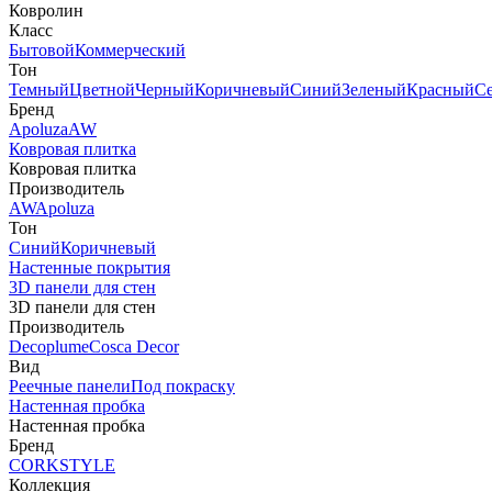
Ковролин
Класс
Бытовой
Коммерческий
Тон
Темный
Цветной
Черный
Коричневый
Синий
Зеленый
Красный
С
Бренд
Apoluza
AW
Ковровая плитка
Ковровая плитка
Производитель
AW
Apoluza
Тон
Синий
Коричневый
Настенные покрытия
3D панели для стен
3D панели для стен
Производитель
Decoplume
Cosca Decor
Вид
Реечные панели
Под покраску
Настенная пробка
Настенная пробка
Бренд
CORKSTYLE
Коллекция