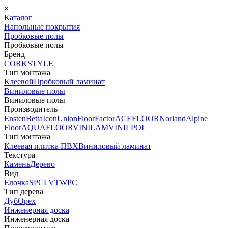
×
Каталог
Напольные покрытия
Пробковые полы
Пробковые полы
Бренд
CORKSTYLE
Тип монтажа
Клеевой
Пробковый ламинат
Виниловые полы
Виниловые полы
Производитель
Ensten
Betta
Icon
Union
FloorFactor
ACEFLOOR
Norland
Alpine
Floor
AQUAFLOOR
VINILAM
VINILPOL
Тип монтажа
Клеевая плитка ПВХ
Виниловый ламинат
Текстура
Камень
Дерево
Вид
Елочка
SPC
LVT
WPC
Тип дерева
Дуб
Орех
Инженерная доска
Инженерная доска