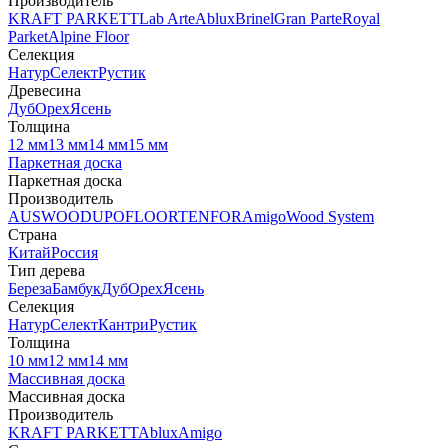
Производитель
KRAFT PARKETT
Lab Arte
Ablux
Brinel
Gran Parte
Royal
Parket
Alpine Floor
Селекция
Натур
Селект
Рустик
Древесина
Дуб
Орех
Ясень
Толщина
12 мм
13 мм
14 мм
15 мм
Паркетная доска
Паркетная доска
Производитель
AUSWOOD
UPOFLOOR
TENFOR
Amigo
Wood System
Страна
Китай
Россия
Тип дерева
Береза
Бамбук
Дуб
Орех
Ясень
Селекция
Натур
Селект
Кантри
Рустик
Толщина
10 мм
12 мм
14 мм
Массивная доска
Массивная доска
Производитель
KRAFT PARKETT
Ablux
Amigo