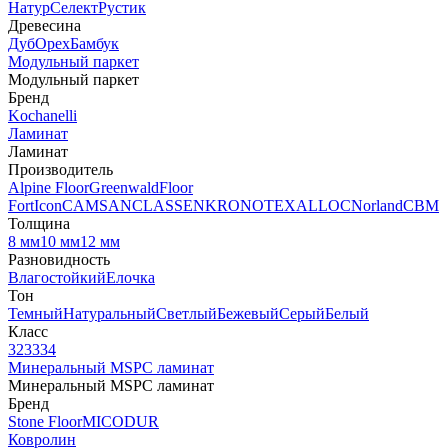
Натур
Селект
Рустик
Древесина
Дуб
Орех
Бамбук
Модульный паркет
Модульный паркет
Бренд
Kochanelli
Ламинат
Ламинат
Производитель
Alpine Floor
Greenwald
Floor
Fort
Icon
CAMSAN
CLASSEN
KRONOTEX
ALLOC
Norland
CBM
Толщина
8 мм
10 мм
12 мм
Разновидность
Влагостойкий
Елочка
Тон
Темный
Натуральный
Светлый
Бежевый
Серый
Белый
Класс
32
33
34
Минеральный MSPC ламинат
Минеральный MSPC ламинат
Бренд
Stone Floor
MICODUR
Ковролин