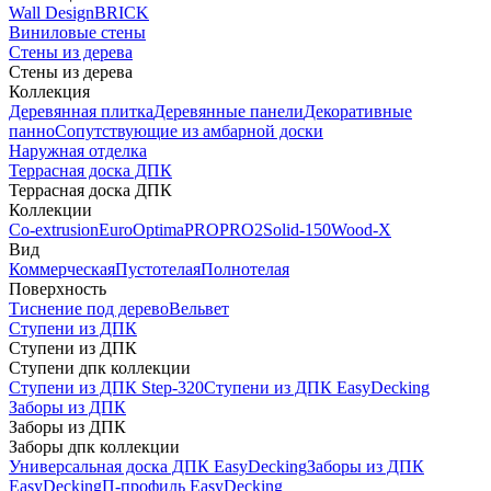
Wall Design
BRICK
Виниловые стены
Стены из дерева
Стены из дерева
Коллекция
Деревянная плитка
Деревянные панели
Декоративные
панно
Сопутствующие из амбарной доски
Наружная отделка
Террасная доска ДПК
Террасная доска ДПК
Коллекции
Co-extrusion
Euro
Optima
PRO
PRO2
Solid-150
Wood-X
Вид
Коммерческая
Пустотелая
Полнотелая
Поверхность
Тиснение под дерево
Вельвет
Ступени из ДПК
Ступени из ДПК
Ступени дпк коллекции
Ступени из ДПК Step-320
Ступени из ДПК EasyDecking
Заборы из ДПК
Заборы из ДПК
Заборы дпк коллекции
Универсальная доска ДПК EasyDecking
Заборы из ДПК
EasyDecking
П-профиль EasyDecking