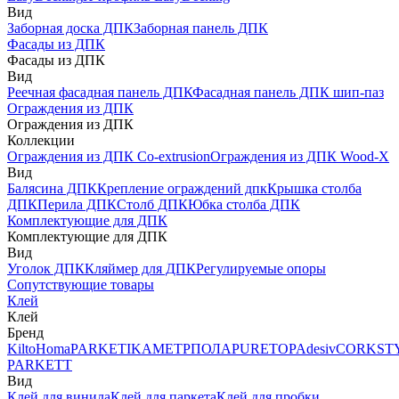
Вид
Заборная доска ДПК
Заборная панель ДПК
Фасады из ДПК
Фасады из ДПК
Вид
Реечная фасадная панель ДПК
Фасадная панель ДПК шип-паз
Ограждения из ДПК
Ограждения из ДПК
Коллекции
Ограждения из ДПК Co-extrusion
Ограждения из ДПК Wood-X
Вид
Балясина ДПК
Крепление ограждений дпк
Крышка столба
ДПК
Перила ДПК
Столб ДПК
Юбка столба ДПК
Комплектующие для ДПК
Комплектующие для ДПК
Вид
Уголок ДПК
Кляймер для ДПК
Регулируемые опоры
Сопутствующие товары
Клей
Клей
Бренд
Kilto
Homa
PARKETIKA
МЕТРПОЛА
PURETOP
Adesiv
CORKST
PARKETT
Вид
Клей для винила
Клей для паркета
Клей для пробки