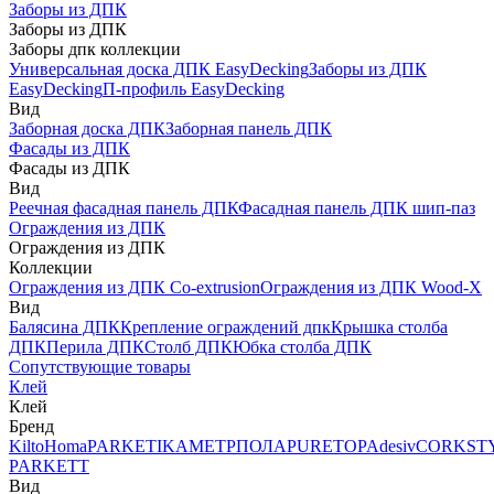
Заборы из ДПК
Заборы из ДПК
Заборы дпк коллекции
Универсальная доска ДПК EasyDecking
Заборы из ДПК
EasyDecking
П-профиль EasyDecking
Вид
Заборная доска ДПК
Заборная панель ДПК
Фасады из ДПК
Фасады из ДПК
Вид
Реечная фасадная панель ДПК
Фасадная панель ДПК шип-паз
Ограждения из ДПК
Ограждения из ДПК
Коллекции
Ограждения из ДПК Co-extrusion
Ограждения из ДПК Wood-X
Вид
Балясина ДПК
Крепление ограждений дпк
Крышка столба
ДПК
Перила ДПК
Столб ДПК
Юбка столба ДПК
Сопутствующие товары
Клей
Клей
Бренд
Kilto
Homa
PARKETIKA
МЕТРПОЛА
PURETOP
Adesiv
CORKST
PARKETT
Вид