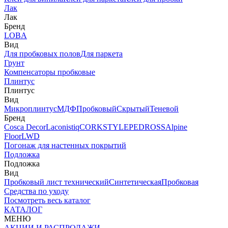
Лак
Лак
Бренд
LOBA
Вид
Для пробковых полов
Для паркета
Грунт
Компенсаторы пробковые
Плинтус
Плинтус
Вид
Микроплинтус
МДФ
Пробковый
Скрытый
Теневой
Бренд
Cosca Decor
Laconistiq
CORKSTYLE
PEDROSS
Alpine
Floor
LWD
Погонаж для настенных покрытий
Подложка
Подложка
Вид
Пробковый лист технический
Синтетическая
Пробковая
Средства по уходу
Посмотреть весь каталог
КАТАЛОГ
МЕНЮ
АКЦИИ И РАСПРОДАЖИ