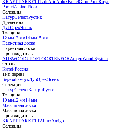
KRAFT PARKETT
Lab Arte
Ablux
Brinel
Gran Parte
Royal
Parket
Alpine Floor
Селекция
Натур
Селект
Рустик
Древесина
Дуб
Орех
Ясень
Толщина
12 мм
13 мм
14 мм
15 мм
Паркетная доска
Паркетная доска
Производитель
AUSWOOD
UPOFLOOR
TENFOR
Amigo
Wood System
Страна
Китай
Россия
Тип дерева
Береза
Бамбук
Дуб
Орех
Ясень
Селекция
Натур
Селект
Кантри
Рустик
Толщина
10 мм
12 мм
14 мм
Массивная доска
Массивная доска
Производитель
KRAFT PARKETT
Ablux
Amigo
Селекция