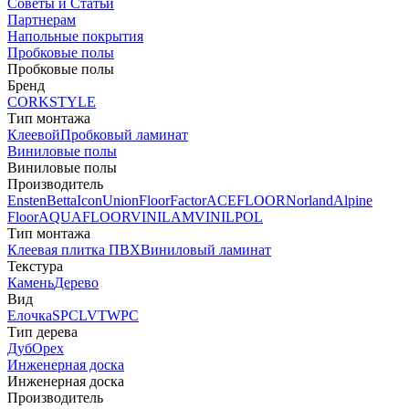
Советы и Статьи
Партнерам
Напольные покрытия
Пробковые полы
Пробковые полы
Бренд
CORKSTYLE
Тип монтажа
Клеевой
Пробковый ламинат
Виниловые полы
Виниловые полы
Производитель
Ensten
Betta
Icon
Union
FloorFactor
ACEFLOOR
Norland
Alpine
Floor
AQUAFLOOR
VINILAM
VINILPOL
Тип монтажа
Клеевая плитка ПВХ
Виниловый ламинат
Текстура
Камень
Дерево
Вид
Елочка
SPC
LVT
WPC
Тип дерева
Дуб
Орех
Инженерная доска
Инженерная доска
Производитель