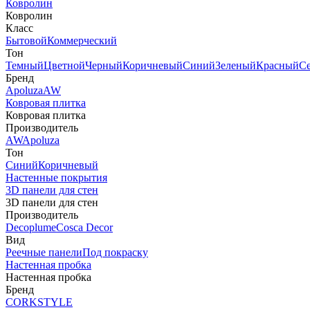
Ковролин
Ковролин
Класс
Бытовой
Коммерческий
Тон
Темный
Цветной
Черный
Коричневый
Синий
Зеленый
Красный
С
Бренд
Apoluza
AW
Ковровая плитка
Ковровая плитка
Производитель
AW
Apoluza
Тон
Синий
Коричневый
Настенные покрытия
3D панели для стен
3D панели для стен
Производитель
Decoplume
Cosca Decor
Вид
Реечные панели
Под покраску
Настенная пробка
Настенная пробка
Бренд
CORKSTYLE