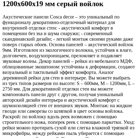
1200x600x19 мм серый войлок
Акустические панели Cosca decor – это уникальный по
функционалу декоративно-отделочный материал для
внутренней отделки стен: - акустический комфорт в
помещении без эха и шума снаружи; - современный
скандинавский дизайн; - легкий монтаж своими руками даже
поверх старых обоев. Основа панелей – акустический войлок
9мм. Изготовлен из экологичного волокна, устойчив к влаге,
долговечен, воздухопроницаем, преломляет и подавляет
звуковые волны. Декор панелей – рейки из мебельного МДФ,
облицованные экошпоном: устойчивы к деформации, создают
визуальный и тактильный эффект комфорта. Аналог
деревянной рейки для стен в интерьере. Вы можете выбрать
из трех типов размеров по высоте: S – 600мм, M – 1200мм, L –
2750 мм. Для декоративной отделки стен вы можете
компоновать панели друг с другом, получая уникальный
авторский дизайн интерьера и акустический комфорт с
шумоизоляцией стен от внешних звуков. Монтаж: на жидкие
гвозди или саморезы со шляпкой в цвет основы войлока.
Раскрой: по войлоку вдоль реек возможен с помощью
строительного ножа, поперек реек с помощью паркетки. Уход:
рейки можно протирать сухой или слегка влажной тряпкой из
микрофибры, между рейками пыль убирается с помощью