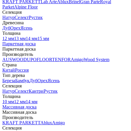
KRAFT PARKETT
Lab Arte
Ablux
Brinel
Gran Parte
Royal
Parket
Alpine Floor
Селекция
Натур
Селект
Рустик
Древесина
Дуб
Орех
Ясень
Толщина
12 мм
13 мм
14 мм
15 мм
Паркетная доска
Паркетная доска
Производитель
AUSWOOD
UPOFLOOR
TENFOR
Amigo
Wood System
Страна
Китай
Россия
Тип дерева
Береза
Бамбук
Дуб
Орех
Ясень
Селекция
Натур
Селект
Кантри
Рустик
Толщина
10 мм
12 мм
14 мм
Массивная доска
Массивная доска
Производитель
KRAFT PARKETT
Ablux
Amigo
Селекция