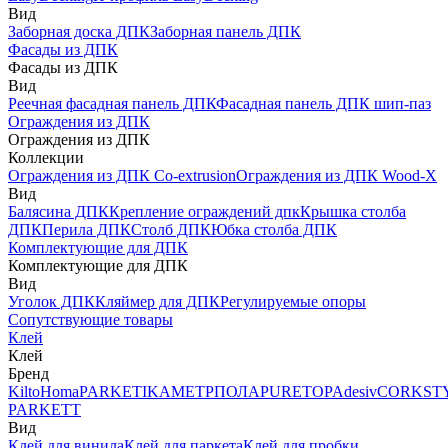
Вид
Заборная доска ДПК
Заборная панель ДПК
Фасады из ДПК
Фасады из ДПК
Вид
Реечная фасадная панель ДПК
Фасадная панель ДПК шип-паз
Ограждения из ДПК
Ограждения из ДПК
Коллекции
Ограждения из ДПК Co-extrusion
Ограждения из ДПК Wood-X
Вид
Балясина ДПК
Крепление ограждений дпк
Крышка столба
ДПК
Перила ДПК
Столб ДПК
Юбка столба ДПК
Комплектующие для ДПК
Комплектующие для ДПК
Вид
Уголок ДПК
Кляймер для ДПК
Регулируемые опоры
Сопутствующие товары
Клей
Клей
Бренд
Kilto
Homa
PARKETIKA
МЕТРПОЛА
PURETOP
Adesiv
CORKST
PARKETT
Вид
Клей для винила
Клей для паркета
Клей для пробки