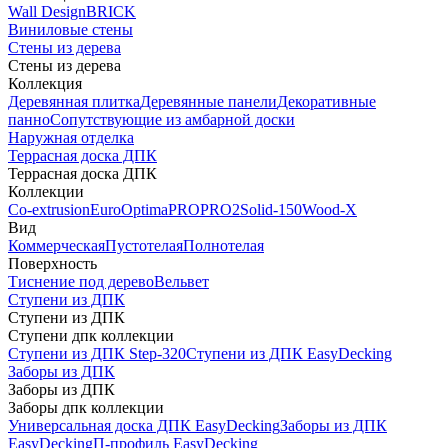
Wall Design
BRICK
Виниловые стены
Стены из дерева
Стены из дерева
Коллекция
Деревянная плитка
Деревянные панели
Декоративные
панно
Сопутствующие из амбарной доски
Наружная отделка
Террасная доска ДПК
Террасная доска ДПК
Коллекции
Co-extrusion
Euro
Optima
PRO
PRO2
Solid-150
Wood-X
Вид
Коммерческая
Пустотелая
Полнотелая
Поверхность
Тиснение под дерево
Вельвет
Ступени из ДПК
Ступени из ДПК
Ступени дпк коллекции
Ступени из ДПК Step-320
Ступени из ДПК EasyDecking
Заборы из ДПК
Заборы из ДПК
Заборы дпк коллекции
Универсальная доска ДПК EasyDecking
Заборы из ДПК
EasyDecking
П-профиль EasyDecking