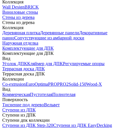
Коллекция
Wall Design
BRICK
Виниловые стены
Стены из дерева
Стены из дерева
Коллекция
Деревянная плитка
Деревянные панели
Декоративные
панно
Сопутствующие из амбарной доски
Наружная отделка
Комплектующие для ДПК
Комплектующие для ДПК
Вид
Уголок ДПК
Кляймер для ДПК
Регулируемые опоры
Террасная доска ДПК
Террасная доска ДПК
Коллекции
Co-extrusion
Euro
Optima
PRO
PRO2
Solid-150
Wood-X
Вид
Коммерческая
Пустотелая
Полнотелая
Поверхность
Тиснение под дерево
Вельвет
Ступени из ДПК
Ступени из ДПК
Ступени дпк коллекции
Ступени из ДПК Step-320
Ступени из ДПК EasyDecking