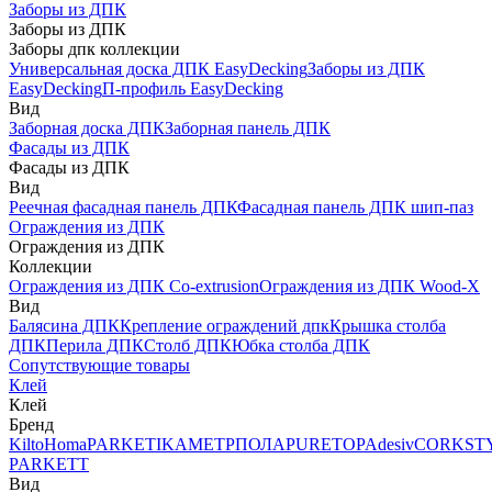
Заборы из ДПК
Заборы из ДПК
Заборы дпк коллекции
Универсальная доска ДПК EasyDecking
Заборы из ДПК
EasyDecking
П-профиль EasyDecking
Вид
Заборная доска ДПК
Заборная панель ДПК
Фасады из ДПК
Фасады из ДПК
Вид
Реечная фасадная панель ДПК
Фасадная панель ДПК шип-паз
Ограждения из ДПК
Ограждения из ДПК
Коллекции
Ограждения из ДПК Co-extrusion
Ограждения из ДПК Wood-X
Вид
Балясина ДПК
Крепление ограждений дпк
Крышка столба
ДПК
Перила ДПК
Столб ДПК
Юбка столба ДПК
Сопутствующие товары
Клей
Клей
Бренд
Kilto
Homa
PARKETIKA
МЕТРПОЛА
PURETOP
Adesiv
CORKST
PARKETT
Вид