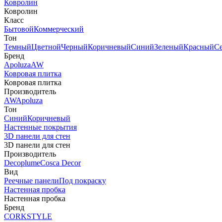
Ковролин
Ковролин
Класс
Бытовой
Коммерческий
Тон
Темный
Цветной
Черный
Коричневый
Синий
Зеленый
Красный
С
Бренд
Apoluza
AW
Ковровая плитка
Ковровая плитка
Производитель
AW
Apoluza
Тон
Синий
Коричневый
Настенные покрытия
3D панели для стен
3D панели для стен
Производитель
Decoplume
Cosca Decor
Вид
Реечные панели
Под покраску
Настенная пробка
Настенная пробка
Бренд
CORKSTYLE