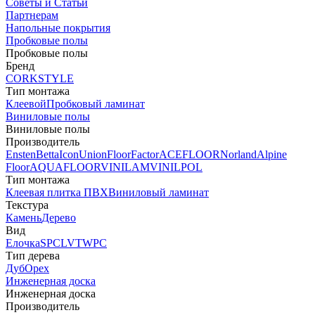
Советы и Статьи
Партнерам
Напольные покрытия
Пробковые полы
Пробковые полы
Бренд
CORKSTYLE
Тип монтажа
Клеевой
Пробковый ламинат
Виниловые полы
Виниловые полы
Производитель
Ensten
Betta
Icon
Union
FloorFactor
ACEFLOOR
Norland
Alpine
Floor
AQUAFLOOR
VINILAM
VINILPOL
Тип монтажа
Клеевая плитка ПВХ
Виниловый ламинат
Текстура
Камень
Дерево
Вид
Елочка
SPC
LVT
WPC
Тип дерева
Дуб
Орех
Инженерная доска
Инженерная доска
Производитель