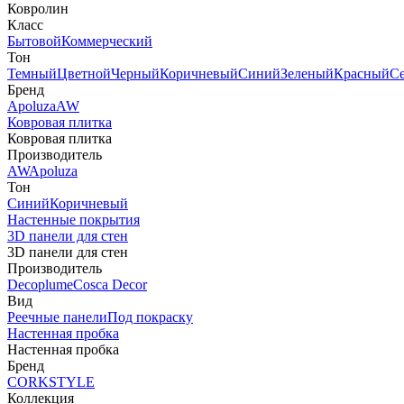
Ковролин
Класс
Бытовой
Коммерческий
Тон
Темный
Цветной
Черный
Коричневый
Синий
Зеленый
Красный
С
Бренд
Apoluza
AW
Ковровая плитка
Ковровая плитка
Производитель
AW
Apoluza
Тон
Синий
Коричневый
Настенные покрытия
3D панели для стен
3D панели для стен
Производитель
Decoplume
Cosca Decor
Вид
Реечные панели
Под покраску
Настенная пробка
Настенная пробка
Бренд
CORKSTYLE
Коллекция