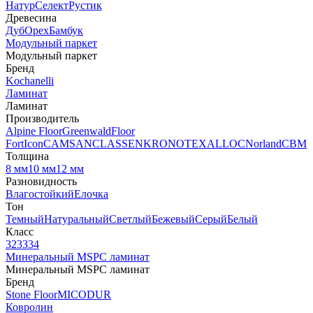
Натур
Селект
Рустик
Древесина
Дуб
Орех
Бамбук
Модульный паркет
Модульный паркет
Бренд
Kochanelli
Ламинат
Ламинат
Производитель
Alpine Floor
Greenwald
Floor
Fort
Icon
CAMSAN
CLASSEN
KRONOTEX
ALLOC
Norland
CBM
Толщина
8 мм
10 мм
12 мм
Разновидность
Влагостойкий
Елочка
Тон
Темный
Натуральный
Светлый
Бежевый
Серый
Белый
Класс
32
33
34
Минеральный MSPC ламинат
Минеральный MSPC ламинат
Бренд
Stone Floor
MICODUR
Ковролин