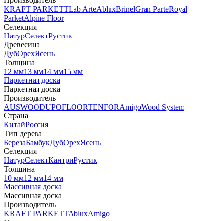
Производитель
KRAFT PARKETT
Lab Arte
Ablux
Brinel
Gran Parte
Royal
Parket
Alpine Floor
Селекция
Натур
Селект
Рустик
Древесина
Дуб
Орех
Ясень
Толщина
12 мм
13 мм
14 мм
15 мм
Паркетная доска
Паркетная доска
Производитель
AUSWOOD
UPOFLOOR
TENFOR
Amigo
Wood System
Страна
Китай
Россия
Тип дерева
Береза
Бамбук
Дуб
Орех
Ясень
Селекция
Натур
Селект
Кантри
Рустик
Толщина
10 мм
12 мм
14 мм
Массивная доска
Массивная доска
Производитель
KRAFT PARKETT
Ablux
Amigo