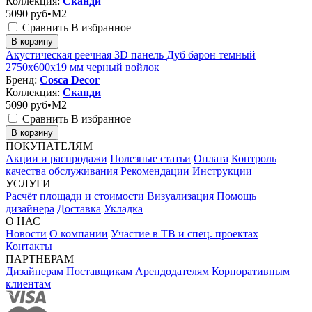
Коллекция:
Сканди
5090
руб•M2
Сравнить
В избранное
В корзину
Акустическая реечная 3D панель Дуб барон темный
2750x600x19 мм черный войлок
Бренд:
Cosca Decor
Коллекция:
Сканди
5090
руб•M2
Сравнить
В избранное
В корзину
ПОКУПАТЕЛЯМ
Акции и распродажи
Полезные статьи
Оплата
Контроль
качества обслуживания
Рекомендации
Инструкции
УСЛУГИ
Расчёт площади и стоимости
Визуализация
Помощь
дизайнера
Доставка
Укладка
О НАС
Новости
О компании
Участие в ТВ и спец. проектах
Контакты
ПАРТНЕРАМ
Дизайнерам
Поставщикам
Арендодателям
Корпоративным
клиентам