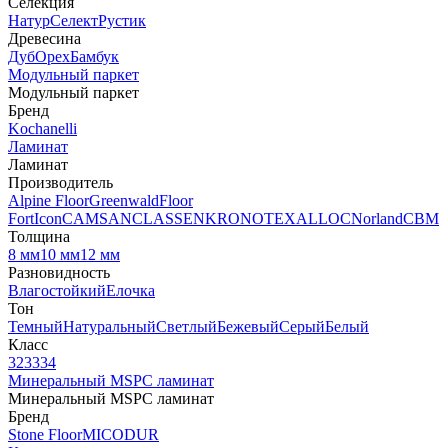
Селекция
Натур
Селект
Рустик
Древесина
Дуб
Орех
Бамбук
Модульный паркет
Модульный паркет
Бренд
Kochanelli
Ламинат
Ламинат
Производитель
Alpine Floor
Greenwald
Floor
Fort
Icon
CAMSAN
CLASSEN
KRONOTEX
ALLOC
Norland
CBM
Толщина
8 мм
10 мм
12 мм
Разновидность
Влагостойкий
Елочка
Тон
Темный
Натуральный
Светлый
Бежевый
Серый
Белый
Класс
32
33
34
Минеральный MSPC ламинат
Минеральный MSPC ламинат
Бренд
Stone Floor
MICODUR