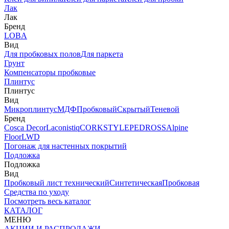
Лак
Лак
Бренд
LOBA
Вид
Для пробковых полов
Для паркета
Грунт
Компенсаторы пробковые
Плинтус
Плинтус
Вид
Микроплинтус
МДФ
Пробковый
Скрытый
Теневой
Бренд
Cosca Decor
Laconistiq
CORKSTYLE
PEDROSS
Alpine
Floor
LWD
Погонаж для настенных покрытий
Подложка
Подложка
Вид
Пробковый лист технический
Синтетическая
Пробковая
Средства по уходу
Посмотреть весь каталог
КАТАЛОГ
МЕНЮ
АКЦИИ И РАСПРОДАЖИ