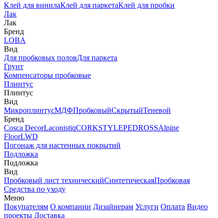
Клей для винила
Клей для паркета
Клей для пробки
Лак
Лак
Бренд
LOBA
Вид
Для пробковых полов
Для паркета
Грунт
Компенсаторы пробковые
Плинтус
Плинтус
Вид
Микроплинтус
МДФ
Пробковый
Скрытый
Теневой
Бренд
Cosca Decor
Laconistiq
CORKSTYLE
PEDROSS
Alpine
Floor
LWD
Погонаж для настенных покрытий
Подложка
Подложка
Вид
Пробковый лист технический
Синтетическая
Пробковая
Средства по уходу
Меню
Покупателям
О компании
Дизайнерам
Услуги
Оплата
Видео
проекты
Доставка