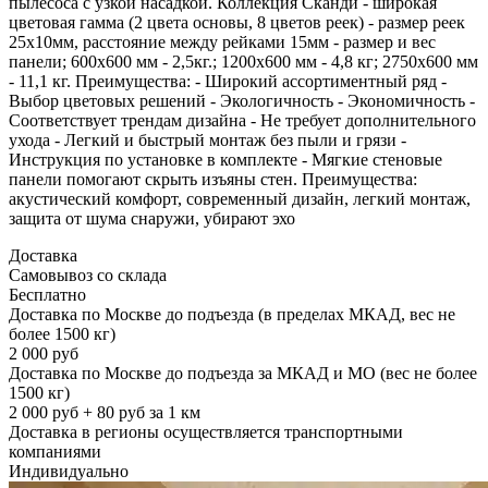
пылесоса с узкой насадкой. Коллекция Сканди - широкая
цветовая гамма (2 цвета основы, 8 цветов реек) - размер реек
25х10мм, расстояние между рейками 15мм - размер и вес
панели; 600х600 мм - 2,5кг.; 1200х600 мм - 4,8 кг; 2750х600 мм
- 11,1 кг. Преимущества: - Широкий ассортиментный ряд -
Выбор цветовых решений - Экологичность - Экономичность -
Соответствует трендам дизайна - Не требует дополнительного
ухода - Легкий и быстрый монтаж без пыли и грязи -
Инструкция по установке в комплекте - Мягкие стеновые
панели помогают скрыть изъяны стен. Преимущества:
акустический комфорт, современный дизайн, легкий монтаж,
защита от шума снаружи, убирают эхо
Доставка
Самовывоз со склада
Бесплатно
Доставка по Москве до подъезда (в пределах МКАД, вес не
более 1500 кг)
2 000 руб
Доставка по Москве до подъезда за МКАД и МО (вес не более
1500 кг)
2 000 руб + 80 руб за 1 км
Доставка в регионы осуществляется транспортными
компаниями
Индивидуально