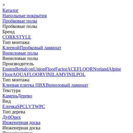
×
Каталог
Напольные покрытия
Пробковые полы
Пробковые полы
Бренд
CORKSTYLE
Тип монтажа
Клеевой
Пробковый ламинат
Виниловые полы
Виниловые полы
Производитель
Ensten
Betta
Icon
Union
FloorFactor
ACEFLOOR
Norland
Alpine
Floor
AQUAFLOOR
VINILAM
VINILPOL
Тип монтажа
Клеевая плитка ПВХ
Виниловый ламинат
Текстура
Камень
Дерево
Вид
Елочка
SPC
LVT
WPC
Тип дерева
Дуб
Орех
Инженерная доска
Инженерная доска