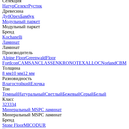
Селекция
Натур
Селект
Рустик
Древесина
Дуб
Орех
Бамбук
Модульный паркет
Модульный паркет
Бренд
Kochanelli
Ламинат
Ламинат
Производитель
Alpine Floor
Greenwald
Floor
Fort
Icon
CAMSAN
CLASSEN
KRONOTEX
ALLOC
Norland
CBM
Толщина
8 мм
10 мм
12 мм
Разновидность
Влагостойкий
Елочка
Тон
Темный
Натуральный
Светлый
Бежевый
Серый
Белый
Класс
32
33
34
Минеральный MSPC ламинат
Минеральный MSPC ламинат
Бренд
Stone Floor
MICODUR