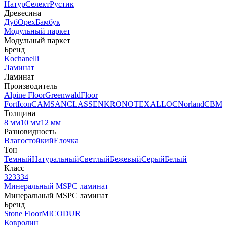
Натур
Селект
Рустик
Древесина
Дуб
Орех
Бамбук
Модульный паркет
Модульный паркет
Бренд
Kochanelli
Ламинат
Ламинат
Производитель
Alpine Floor
Greenwald
Floor
Fort
Icon
CAMSAN
CLASSEN
KRONOTEX
ALLOC
Norland
CBM
Толщина
8 мм
10 мм
12 мм
Разновидность
Влагостойкий
Елочка
Тон
Темный
Натуральный
Светлый
Бежевый
Серый
Белый
Класс
32
33
34
Минеральный MSPC ламинат
Минеральный MSPC ламинат
Бренд
Stone Floor
MICODUR
Ковролин