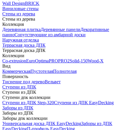
Wall Design
BRICK
Виниловые стены
Стены из дерева
Стены из дерева
Коллекция
Деревянная плитка
Деревянные панели
Декоративные
панно
Сопутствующие из амбарной доски
Наружная отделка
Террасная доска ДПК
Террасная доска ДПК
Коллекции
Co-extrusion
Euro
Optima
PRO
PRO2
Solid-150
Wood-X
Вид
Коммерческая
Пустотелая
Полнотелая
Поверхность
Тиснение под дерево
Вельвет
Ступени из ДПК
Ступени из ДПК
Ступени дпк коллекции
Ступени из ДПК Step-320
Ступени из ДПК EasyDecking
Заборы из ДПК
Заборы из ДПК
Заборы дпк коллекции
Универсальная доска ДПК EasyDecking
Заборы из ДПК
EasyDecking
П-профиль EasyDecking