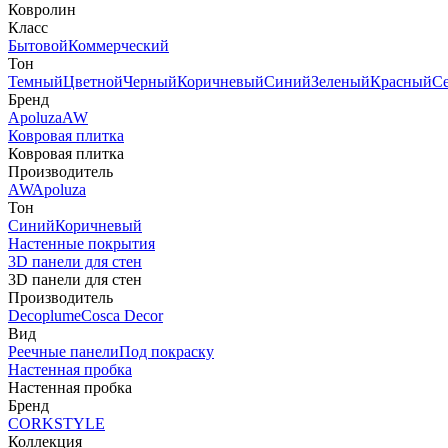
Ковролин
Класс
Бытовой
Коммерческий
Тон
Темный
Цветной
Черный
Коричневый
Синий
Зеленый
Красный
С
Бренд
Apoluza
AW
Ковровая плитка
Ковровая плитка
Производитель
AW
Apoluza
Тон
Синий
Коричневый
Настенные покрытия
3D панели для стен
3D панели для стен
Производитель
Decoplume
Cosca Decor
Вид
Реечные панели
Под покраску
Настенная пробка
Настенная пробка
Бренд
CORKSTYLE
Коллекция