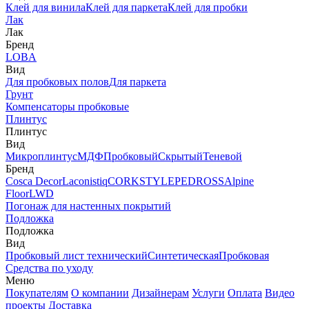
Клей для винила
Клей для паркета
Клей для пробки
Лак
Лак
Бренд
LOBA
Вид
Для пробковых полов
Для паркета
Грунт
Компенсаторы пробковые
Плинтус
Плинтус
Вид
Микроплинтус
МДФ
Пробковый
Скрытый
Теневой
Бренд
Cosca Decor
Laconistiq
CORKSTYLE
PEDROSS
Alpine
Floor
LWD
Погонаж для настенных покрытий
Подложка
Подложка
Вид
Пробковый лист технический
Синтетическая
Пробковая
Средства по уходу
Меню
Покупателям
О компании
Дизайнерам
Услуги
Оплата
Видео
проекты
Доставка