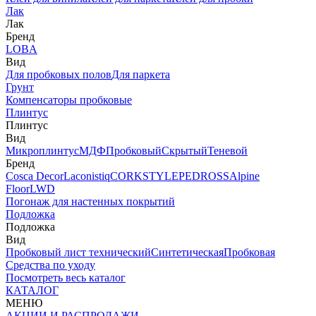
Лак
Лак
Бренд
LOBA
Вид
Для пробковых полов
Для паркета
Грунт
Компенсаторы пробковые
Плинтус
Плинтус
Вид
Микроплинтус
МДФ
Пробковый
Скрытый
Теневой
Бренд
Cosca Decor
Laconistiq
CORKSTYLE
PEDROSS
Alpine
Floor
LWD
Погонаж для настенных покрытий
Подложка
Подложка
Вид
Пробковый лист технический
Синтетическая
Пробковая
Средства по уходу
Посмотреть весь каталог
КАТАЛОГ
МЕНЮ
АКЦИИ И РАСПРОДАЖИ