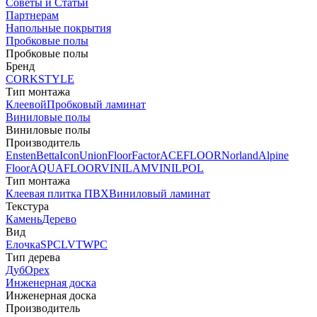
Советы и Статьи
Партнерам
Напольные покрытия
Пробковые полы
Пробковые полы
Бренд
CORKSTYLE
Тип монтажа
Клеевой
Пробковый ламинат
Виниловые полы
Виниловые полы
Производитель
Ensten
Betta
Icon
Union
FloorFactor
ACEFLOOR
Norland
Alpine
Floor
AQUAFLOOR
VINILAM
VINILPOL
Тип монтажа
Клеевая плитка ПВХ
Виниловый ламинат
Текстура
Камень
Дерево
Вид
Елочка
SPC
LVT
WPC
Тип дерева
Дуб
Орех
Инженерная доска
Инженерная доска
Производитель