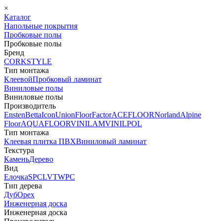
×
Каталог
Напольные покрытия
Пробковые полы
Пробковые полы
Бренд
CORKSTYLE
Тип монтажа
Клеевой
Пробковый ламинат
Виниловые полы
Виниловые полы
Производитель
Ensten
Betta
Icon
Union
FloorFactor
ACEFLOOR
Norland
Alpine
Floor
AQUAFLOOR
VINILAM
VINILPOL
Тип монтажа
Клеевая плитка ПВХ
Виниловый ламинат
Текстура
Камень
Дерево
Вид
Елочка
SPC
LVT
WPC
Тип дерева
Дуб
Орех
Инженерная доска
Инженерная доска