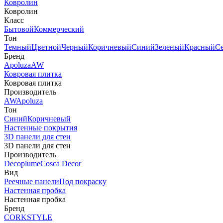
Ковролин
Ковролин
Класс
Бытовой
Коммерческий
Тон
Темный
Цветной
Черный
Коричневый
Синий
Зеленый
Красный
С
Бренд
Apoluza
AW
Ковровая плитка
Ковровая плитка
Производитель
AW
Apoluza
Тон
Синий
Коричневый
Настенные покрытия
3D панели для стен
3D панели для стен
Производитель
Decoplume
Cosca Decor
Вид
Реечные панели
Под покраску
Настенная пробка
Настенная пробка
Бренд
CORKSTYLE