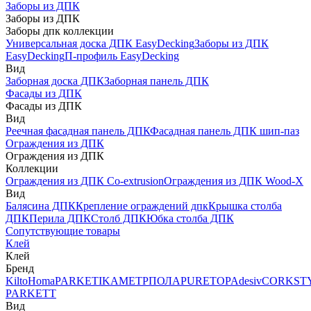
Заборы из ДПК
Заборы из ДПК
Заборы дпк коллекции
Универсальная доска ДПК EasyDecking
Заборы из ДПК
EasyDecking
П-профиль EasyDecking
Вид
Заборная доска ДПК
Заборная панель ДПК
Фасады из ДПК
Фасады из ДПК
Вид
Реечная фасадная панель ДПК
Фасадная панель ДПК шип-паз
Ограждения из ДПК
Ограждения из ДПК
Коллекции
Ограждения из ДПК Co-extrusion
Ограждения из ДПК Wood-X
Вид
Балясина ДПК
Крепление ограждений дпк
Крышка столба
ДПК
Перила ДПК
Столб ДПК
Юбка столба ДПК
Сопутствующие товары
Клей
Клей
Бренд
Kilto
Homa
PARKETIKA
МЕТРПОЛА
PURETOP
Adesiv
CORKST
PARKETT
Вид