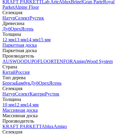
KRAFT PARKETT
Lab Arte
Ablux
Brinel
Gran Parte
Royal
Parket
Alpine Floor
Селекция
Натур
Селект
Рустик
Древесина
Дуб
Орех
Ясень
Толщина
12 мм
13 мм
14 мм
15 мм
Паркетная доска
Паркетная доска
Производитель
AUSWOOD
UPOFLOOR
TENFOR
Amigo
Wood System
Страна
Китай
Россия
Тип дерева
Береза
Бамбук
Дуб
Орех
Ясень
Селекция
Натур
Селект
Кантри
Рустик
Толщина
10 мм
12 мм
14 мм
Массивная доска
Массивная доска
Производитель
KRAFT PARKETT
Ablux
Amigo
Селекция