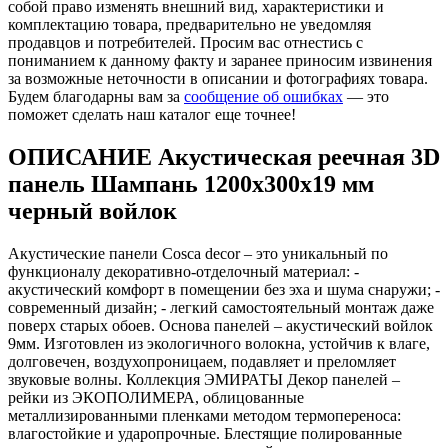
собой право изменять внешний вид, характеристики и
комплектацию товара, предварительно не уведомляя
продавцов и потребителей. Просим вас отнестись с
пониманием к данному факту и заранее приносим извинения
за возможные неточности в описании и фотографиях товара.
Будем благодарны вам за
сообщение об ошибках
— это
поможет сделать наш каталог еще точнее!
ОПИСАНИЕ Акустическая реечная 3D
панель Шампань 1200x300x19 мм
черный войлок
Акустические панели Cosca decor – это уникальный по
функционалу декоративно-отделочный материал: -
акустический комфорт в помещении без эха и шума снаружи; -
современный дизайн; - легкий самостоятельный монтаж даже
поверх старых обоев. Основа панелей – акустический войлок
9мм. Изготовлен из экологичного волокна, устойчив к влаге,
долговечен, воздухопроницаем, подавляет и преломляет
звуковые волны. Коллекция ЭМИРАТЫ Декор панелей –
рейки из ЭКОПОЛИМЕРА, облицованные
металлизированными пленками методом термопереноса:
влагостойкие и ударопрочные. Блестящие полированные