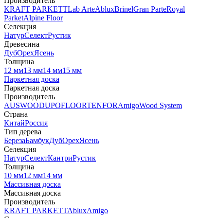
Производитель
KRAFT PARKETT
Lab Arte
Ablux
Brinel
Gran Parte
Royal
Parket
Alpine Floor
Селекция
Натур
Селект
Рустик
Древесина
Дуб
Орех
Ясень
Толщина
12 мм
13 мм
14 мм
15 мм
Паркетная доска
Паркетная доска
Производитель
AUSWOOD
UPOFLOOR
TENFOR
Amigo
Wood System
Страна
Китай
Россия
Тип дерева
Береза
Бамбук
Дуб
Орех
Ясень
Селекция
Натур
Селект
Кантри
Рустик
Толщина
10 мм
12 мм
14 мм
Массивная доска
Массивная доска
Производитель
KRAFT PARKETT
Ablux
Amigo