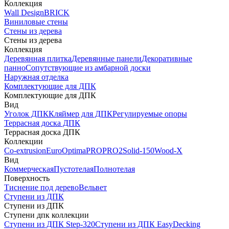
Коллекция
Wall Design
BRICK
Виниловые стены
Стены из дерева
Стены из дерева
Коллекция
Деревянная плитка
Деревянные панели
Декоративные
панно
Сопутствующие из амбарной доски
Наружная отделка
Комплектующие для ДПК
Комплектующие для ДПК
Вид
Уголок ДПК
Кляймер для ДПК
Регулируемые опоры
Террасная доска ДПК
Террасная доска ДПК
Коллекции
Co-extrusion
Euro
Optima
PRO
PRO2
Solid-150
Wood-X
Вид
Коммерческая
Пустотелая
Полнотелая
Поверхность
Тиснение под дерево
Вельвет
Ступени из ДПК
Ступени из ДПК
Ступени дпк коллекции
Ступени из ДПК Step-320
Ступени из ДПК EasyDecking