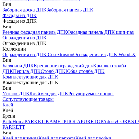
Вид
Заборная доска ДПК
Заборная панель ДПК
Фасады из ДПК
Фасады из ДПК
Вид
Реечная фасадная панель ДПК
Фасадная панель ДПК шип-паз
Ограждения из ДПК
Ограждения из ДПК
Коллекции
Ограждения из ДПК Co-extrusion
Ограждения из ДПК Wood-X
Вид
Балясина ДПК
Крепление ограждений дпк
Крышка столба
ДПК
Перила ДПК
Столб ДПК
Юбка столба ДПК
Комплектующие для ДПК
Комплектующие для ДПК
Вид
Уголок ДПК
Кляймер для ДПК
Регулируемые опоры
Сопутствующие товары
Клей
Клей
Бренд
Kilto
Homa
PARKETIKA
МЕТРПОЛА
PURETOP
Adesiv
CORKST
PARKETT
Вид
Клей для винила
Клей для паркета
Клей для пробки