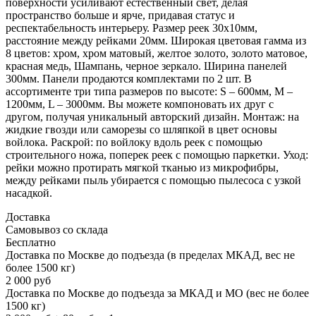
поверхности усиливают естественный свет, делая
пространство больше и ярче, придавая статус и
респектабельность интерьеру. Размер реек 30х10мм,
расстояние между рейками 20мм. Широкая цветовая гамма из
8 цветов: хром, хром матовый, желтое золото, золото матовое,
красная медь, Шампань, черное зеркало. Ширина панелей
300мм. Панели продаются комплектами по 2 шт. В
ассортименте три типа размеров по высоте: S – 600мм, M –
1200мм, L – 3000мм. Вы можете компоновать их друг с
другом, получая уникальный авторский дизайн. Монтаж: на
жидкие гвозди или саморезы со шляпкой в цвет основы
войлока. Раскрой: по войлоку вдоль реек с помощью
строительного ножа, поперек реек с помощью паркетки. Уход:
рейки можно протирать мягкой тканью из микрофибры,
между рейками пыль убирается с помощью пылесоса с узкой
насадкой.
Доставка
Самовывоз со склада
Бесплатно
Доставка по Москве до подъезда (в пределах МКАД, вес не
более 1500 кг)
2 000 руб
Доставка по Москве до подъезда за МКАД и МО (вес не более
1500 кг)