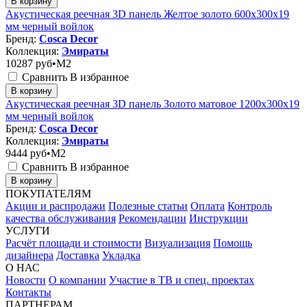
В корзину
Акустическая реечная 3D панель Желтое золото 600x300x19
мм черный войлок
Бренд:
Cosca Decor
Коллекция:
Эмираты
10287
руб•M2
Сравнить
В избранное
В корзину
Акустическая реечная 3D панель Золото матовое 1200x300x19
мм черный войлок
Бренд:
Cosca Decor
Коллекция:
Эмираты
9444
руб•M2
Сравнить
В избранное
В корзину
ПОКУПАТЕЛЯМ
Акции и распродажи
Полезные статьи
Оплата
Контроль
качества обслуживания
Рекомендации
Инструкции
УСЛУГИ
Расчёт площади и стоимости
Визуализация
Помощь
дизайнера
Доставка
Укладка
О НАС
Новости
О компании
Участие в ТВ и спец. проектах
Контакты
ПАРТНЕРАМ