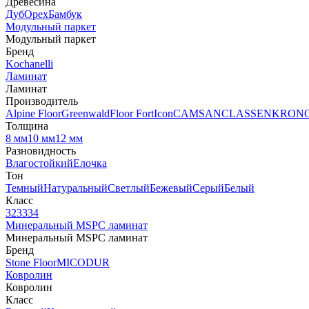
Древесина
Дуб
Орех
Бамбук
Модульный паркет
Модульный паркет
Бренд
Kochanelli
Ламинат
Ламинат
Производитель
Alpine Floor
Greenwald
Floor Fort
Icon
CAMSAN
CLASSEN
KRON
Толщина
8 мм
10 мм
12 мм
Разновидность
Влагостойкий
Елочка
Тон
Темный
Натуральный
Светлый
Бежевый
Серый
Белый
Класс
32
33
34
Минеральный MSPC ламинат
Минеральный MSPC ламинат
Бренд
Stone Floor
MICODUR
Ковролин
Ковролин
Класс