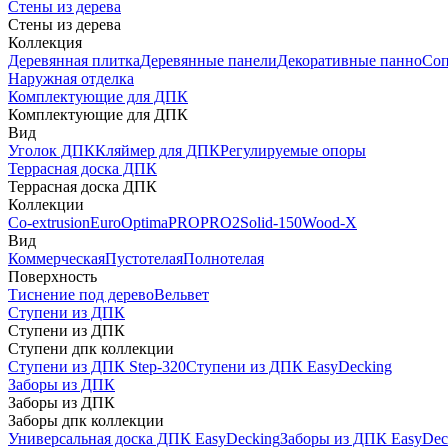
Стены из дерева
Стены из дерева
Коллекция
Деревянная плитка
Деревянные панели
Декоративные панно
Соп
Наружная отделка
Комплектующие для ДПК
Комплектующие для ДПК
Вид
Уголок ДПК
Кляймер для ДПК
Регулируемые опоры
Террасная доска ДПК
Террасная доска ДПК
Коллекции
Co-extrusion
Euro
Optima
PRO
PRO2
Solid-150
Wood-X
Вид
Коммерческая
Пустотелая
Полнотелая
Поверхность
Тиснение под дерево
Вельвет
Ступени из ДПК
Ступени из ДПК
Ступени дпк коллекции
Ступени из ДПК Step-320
Ступени из ДПК EasyDecking
Заборы из ДПК
Заборы из ДПК
Заборы дпк коллекции
Универсальная доска ДПК EasyDecking
Заборы из ДПК EasyDec