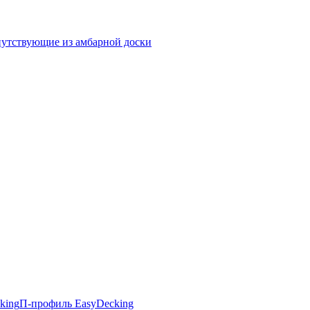
утствующие из амбарной доски
king
П-профиль EasyDecking