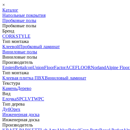
×
Каталог
Напольные покрытия
Пробковые полы
Пробковые полы
Бренд
CORKSTYLE
Тип монтажа
Клеевой
Пробковый ламинат
Виниловые полы
Виниловые полы
Производитель
Ensten
Betta
Icon
Union
FloorFactor
ACEFLOOR
Norland
Alpine Floor
Тип монтажа
Клеевая плитка ПВХ
Виниловый ламинат
Текстура
Камень
Дерево
Вид
Елочка
SPC
LVT
WPC
Тип дерева
Дуб
Орех
Инженерная доска
Инженерная доска
Производитель