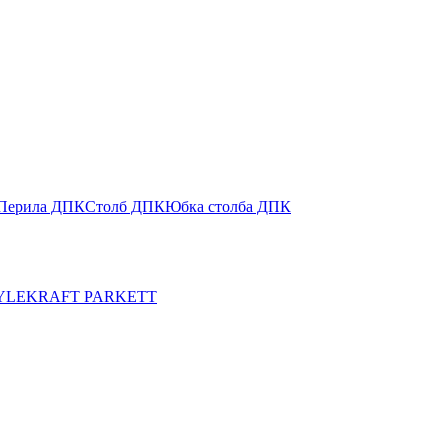
Перила ДПК
Столб ДПК
Юбка столба ДПК
YLE
KRAFT PARKETT