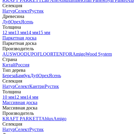
KRAFT PARKETT
Lab Arte
Ablux
Brinel
Gran Parte
Royal Parket
Alp
Селекция
Натур
Селект
Рустик
Древесина
Дуб
Орех
Ясень
Толщина
12 мм
13 мм
14 мм
15 мм
Паркетная доска
Паркетная доска
Производитель
AUSWOOD
UPOFLOOR
TENFOR
Amigo
Wood System
Страна
Китай
Россия
Тип дерева
Береза
Бамбук
Дуб
Орех
Ясень
Селекция
Натур
Селект
Кантри
Рустик
Толщина
10 мм
12 мм
14 мм
Массивная доска
Массивная доска
Производитель
KRAFT PARKETT
Ablux
Amigo
Селекция
Натур
Селект
Рустик