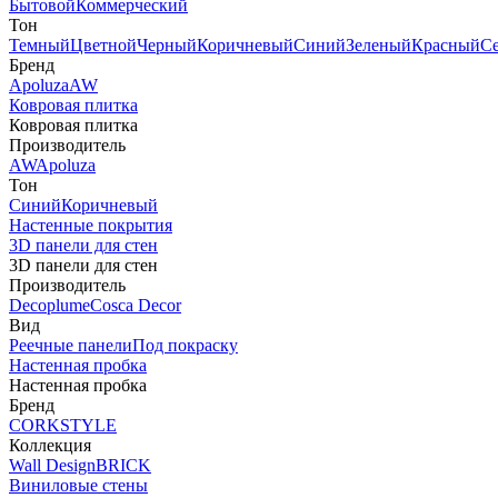
Бытовой
Коммерческий
Тон
Темный
Цветной
Черный
Коричневый
Синий
Зеленый
Красный
С
Бренд
Apoluza
AW
Ковровая плитка
Ковровая плитка
Производитель
AW
Apoluza
Тон
Синий
Коричневый
Настенные покрытия
3D панели для стен
3D панели для стен
Производитель
Decoplume
Cosca Decor
Вид
Реечные панели
Под покраску
Настенная пробка
Настенная пробка
Бренд
CORKSTYLE
Коллекция
Wall Design
BRICK
Виниловые стены