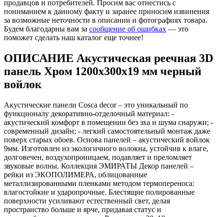
продавцов и потребителей. Просим вас отнестись с
пониманием к данному факту и заранее приносим извинения
за возможные неточности в описании и фотографиях товара.
Будем благодарны вам за
сообщение об ошибках
— это
поможет сделать наш каталог еще точнее!
ОПИСАНИЕ Акустическая реечная 3D
панель Хром 1200x300x19 мм черный
войлок
Акустические панели Cosca decor – это уникальный по
функционалу декоративно-отделочный материал: -
акустический комфорт в помещении без эха и шума снаружи; -
современный дизайн; - легкий самостоятельный монтаж даже
поверх старых обоев. Основа панелей – акустический войлок
9мм. Изготовлен из экологичного волокна, устойчив к влаге,
долговечен, воздухопроницаем, подавляет и преломляет
звуковые волны. Коллекция ЭМИРАТЫ Декор панелей –
рейки из ЭКОПОЛИМЕРА, облицованные
металлизированными пленками методом термопереноса:
влагостойкие и ударопрочные. Блестящие полированные
поверхности усиливают естественный свет, делая
пространство больше и ярче, придавая статус и