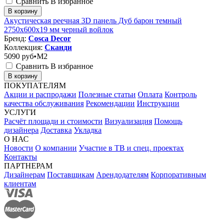
Сравнить
В избранное
В корзину
Акустическая реечная 3D панель Дуб барон темный
2750x600x19 мм черный войлок
Бренд:
Cosca Decor
Коллекция:
Сканди
5090
руб•M2
Сравнить
В избранное
В корзину
ПОКУПАТЕЛЯМ
Акции и распродажи
Полезные статьи
Оплата
Контроль
качества обслуживания
Рекомендации
Инструкции
УСЛУГИ
Расчёт площади и стоимости
Визуализация
Помощь
дизайнера
Доставка
Укладка
О НАС
Новости
О компании
Участие в ТВ и спец. проектах
Контакты
ПАРТНЕРАМ
Дизайнерам
Поставщикам
Арендодателям
Корпоративным
клиентам