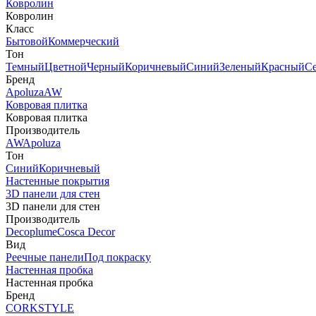
Ковролин
Ковролин
Класс
Бытовой
Коммерческий
Тон
Темный
Цветной
Черный
Коричневый
Синий
Зеленый
Красный
С
Бренд
Apoluza
AW
Ковровая плитка
Ковровая плитка
Производитель
AW
Apoluza
Тон
Синий
Коричневый
Настенные покрытия
3D панели для стен
3D панели для стен
Производитель
Decoplume
Cosca Decor
Вид
Реечные панели
Под покраску
Настенная пробка
Настенная пробка
Бренд
CORKSTYLE