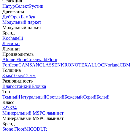
Селекция
Натур
Селект
Рустик
Древесина
Дуб
Орех
Бамбук
Модульный паркет
Модульный паркет
Бренд
Kochanelli
Ламинат
Ламинат
Производитель
Alpine Floor
Greenwald
Floor
Fort
Icon
CAMSAN
CLASSEN
KRONOTEX
ALLOC
Norland
CBM
Толщина
8 мм
10 мм
12 мм
Разновидность
Влагостойкий
Елочка
Тон
Темный
Натуральный
Светлый
Бежевый
Серый
Белый
Класс
32
33
34
Минеральный MSPC ламинат
Минеральный MSPC ламинат
Бренд
Stone Floor
MICODUR