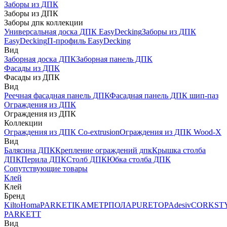
Заборы из ДПК
Заборы из ДПК
Заборы дпк коллекции
Универсальная доска ДПК EasyDecking
Заборы из ДПК
EasyDecking
П-профиль EasyDecking
Вид
Заборная доска ДПК
Заборная панель ДПК
Фасады из ДПК
Фасады из ДПК
Вид
Реечная фасадная панель ДПК
Фасадная панель ДПК шип-паз
Ограждения из ДПК
Ограждения из ДПК
Коллекции
Ограждения из ДПК Co-extrusion
Ограждения из ДПК Wood-X
Вид
Балясина ДПК
Крепление ограждений дпк
Крышка столба
ДПК
Перила ДПК
Столб ДПК
Юбка столба ДПК
Сопутствующие товары
Клей
Клей
Бренд
Kilto
Homa
PARKETIKA
МЕТРПОЛА
PURETOP
Adesiv
CORKST
PARKETT
Вид