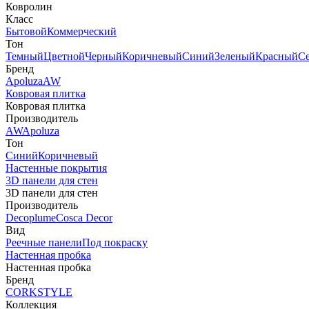
Ковролин
Класс
Бытовой
Коммерческий
Тон
Темный
Цветной
Черный
Коричневый
Синий
Зеленый
Красный
С
Бренд
Apoluza
AW
Ковровая плитка
Ковровая плитка
Производитель
AW
Apoluza
Тон
Синий
Коричневый
Настенные покрытия
3D панели для стен
3D панели для стен
Производитель
Decoplume
Cosca Decor
Вид
Реечные панели
Под покраску
Настенная пробка
Настенная пробка
Бренд
CORKSTYLE
Коллекция