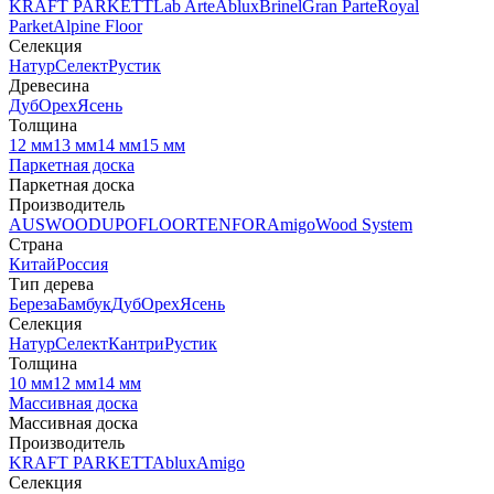
KRAFT PARKETT
Lab Arte
Ablux
Brinel
Gran Parte
Royal
Parket
Alpine Floor
Селекция
Натур
Селект
Рустик
Древесина
Дуб
Орех
Ясень
Толщина
12 мм
13 мм
14 мм
15 мм
Паркетная доска
Паркетная доска
Производитель
AUSWOOD
UPOFLOOR
TENFOR
Amigo
Wood System
Страна
Китай
Россия
Тип дерева
Береза
Бамбук
Дуб
Орех
Ясень
Селекция
Натур
Селект
Кантри
Рустик
Толщина
10 мм
12 мм
14 мм
Массивная доска
Массивная доска
Производитель
KRAFT PARKETT
Ablux
Amigo
Селекция