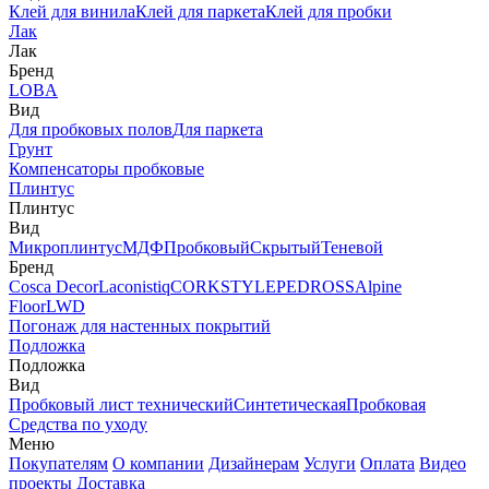
Клей для винила
Клей для паркета
Клей для пробки
Лак
Лак
Бренд
LOBA
Вид
Для пробковых полов
Для паркета
Грунт
Компенсаторы пробковые
Плинтус
Плинтус
Вид
Микроплинтус
МДФ
Пробковый
Скрытый
Теневой
Бренд
Cosca Decor
Laconistiq
CORKSTYLE
PEDROSS
Alpine
Floor
LWD
Погонаж для настенных покрытий
Подложка
Подложка
Вид
Пробковый лист технический
Синтетическая
Пробковая
Средства по уходу
Меню
Покупателям
О компании
Дизайнерам
Услуги
Оплата
Видео
проекты
Доставка