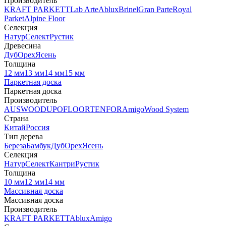
Производитель
KRAFT PARKETT
Lab Arte
Ablux
Brinel
Gran Parte
Royal
Parket
Alpine Floor
Селекция
Натур
Селект
Рустик
Древесина
Дуб
Орех
Ясень
Толщина
12 мм
13 мм
14 мм
15 мм
Паркетная доска
Паркетная доска
Производитель
AUSWOOD
UPOFLOOR
TENFOR
Amigo
Wood System
Страна
Китай
Россия
Тип дерева
Береза
Бамбук
Дуб
Орех
Ясень
Селекция
Натур
Селект
Кантри
Рустик
Толщина
10 мм
12 мм
14 мм
Массивная доска
Массивная доска
Производитель
KRAFT PARKETT
Ablux
Amigo