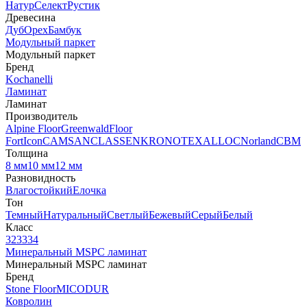
Натур
Селект
Рустик
Древесина
Дуб
Орех
Бамбук
Модульный паркет
Модульный паркет
Бренд
Kochanelli
Ламинат
Ламинат
Производитель
Alpine Floor
Greenwald
Floor
Fort
Icon
CAMSAN
CLASSEN
KRONOTEX
ALLOC
Norland
CBM
Толщина
8 мм
10 мм
12 мм
Разновидность
Влагостойкий
Елочка
Тон
Темный
Натуральный
Светлый
Бежевый
Серый
Белый
Класс
32
33
34
Минеральный MSPC ламинат
Минеральный MSPC ламинат
Бренд
Stone Floor
MICODUR
Ковролин