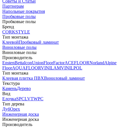
Советы и Статьи
Партнерам
Напольные покрытия
Пробковые полы
Пробковые полы
Бренд
CORKSTYLE
Тип монтажа
Клеевой
Пробковый ламинат
Виниловые полы
Виниловые полы
Производитель
Ensten
Betta
Icon
Union
FloorFactor
ACEFLOOR
Norland
Alpine
Floor
AQUAFLOOR
VINILAM
VINILPOL
Тип монтажа
Клеевая плитка ПВХ
Виниловый ламинат
Текстура
Камень
Дерево
Вид
Елочка
SPC
LVT
WPC
Тип дерева
Дуб
Орех
Инженерная доска
Инженерная доска
Производитель