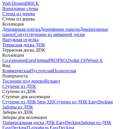
Wall Design
BRICK
Виниловые стены
Стены из дерева
Стены из дерева
Коллекция
Деревянная плитка
Деревянные панели
Декоративные
панно
Сопутствующие из амбарной доски
Наружная отделка
Террасная доска ДПК
Террасная доска ДПК
Коллекции
Co-extrusion
Euro
Optima
PRO
PRO2
Solid-150
Wood-X
Вид
Коммерческая
Пустотелая
Полнотелая
Поверхность
Тиснение под дерево
Вельвет
Ступени из ДПК
Ступени из ДПК
Ступени дпк коллекции
Ступени из ДПК Step-320
Ступени из ДПК EasyDecking
Заборы из ДПК
Заборы из ДПК
Заборы дпк коллекции
Универсальная доска ДПК EasyDecking
Заборы из ДПК
EasyDecking
П-профиль EasyDecking