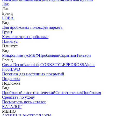
Лак
Лак
Бренд
LOBA
Вид
Для пробковых полов
Для паркета
Грунт
Компенсаторы пробковые
Плинтус
Плинтус
Вид
Микроплинтус
МДФ
Пробковый
Скрытый
Теневой
Бренд
Cosca Decor
Laconistiq
CORKSTYLE
PEDROSS
Alpine
Floor
LWD
Погонаж для настенных покрытий
Подложка
Подложка
Вид
Пробковый лист технический
Синтетическая
Пробковая
Средства по уходу
Посмотреть весь каталог
КАТАЛОГ
МЕНЮ
АКЦИИ И РАСПРОДАЖИ