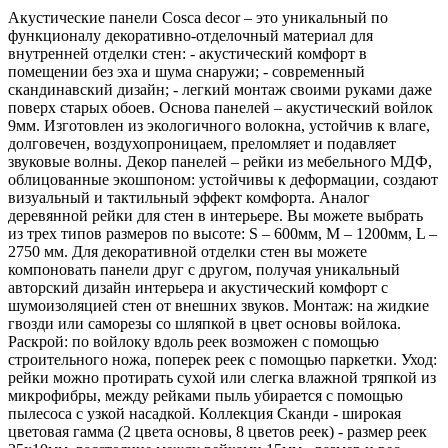
Акустические панели Cosca decor – это уникальный по
функционалу декоративно-отделочный материал для
внутренней отделки стен: - акустический комфорт в
помещении без эха и шума снаружи; - современный
скандинавский дизайн; - легкий монтаж своими руками даже
поверх старых обоев. Основа панелей – акустический войлок
9мм. Изготовлен из экологичного волокна, устойчив к влаге,
долговечен, воздухопроницаем, преломляет и подавляет
звуковые волны. Декор панелей – рейки из мебельного МДФ,
облицованные экошпоном: устойчивы к деформации, создают
визуальный и тактильный эффект комфорта. Аналог
деревянной рейки для стен в интерьере. Вы можете выбрать
из трех типов размеров по высоте: S – 600мм, M – 1200мм, L –
2750 мм. Для декоративной отделки стен вы можете
компоновать панели друг с другом, получая уникальный
авторский дизайн интерьера и акустический комфорт с
шумоизоляцией стен от внешних звуков. Монтаж: на жидкие
гвозди или саморезы со шляпкой в цвет основы войлока.
Раскрой: по войлоку вдоль реек возможен с помощью
строительного ножа, поперек реек с помощью паркетки. Уход:
рейки можно протирать сухой или слегка влажной тряпкой из
микрофибры, между рейками пыль убирается с помощью
пылесоса с узкой насадкой. Коллекция Сканди - широкая
цветовая гамма (2 цвета основы, 8 цветов реек) - размер реек