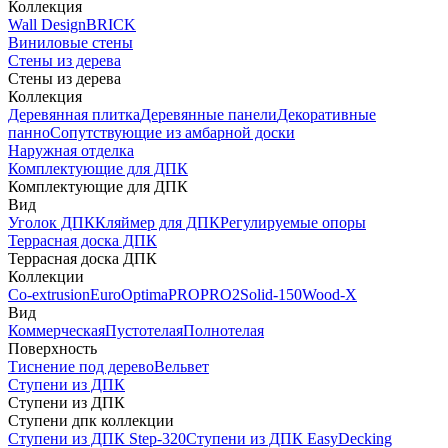
Коллекция
Wall Design
BRICK
Виниловые стены
Стены из дерева
Стены из дерева
Коллекция
Деревянная плитка
Деревянные панели
Декоративные
панно
Сопутствующие из амбарной доски
Наружная отделка
Комплектующие для ДПК
Комплектующие для ДПК
Вид
Уголок ДПК
Кляймер для ДПК
Регулируемые опоры
Террасная доска ДПК
Террасная доска ДПК
Коллекции
Co-extrusion
Euro
Optima
PRO
PRO2
Solid-150
Wood-X
Вид
Коммерческая
Пустотелая
Полнотелая
Поверхность
Тиснение под дерево
Вельвет
Ступени из ДПК
Ступени из ДПК
Ступени дпк коллекции
Ступени из ДПК Step-320
Ступени из ДПК EasyDecking