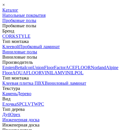
×
Каталог
Напольные покрытия
Пробковые полы
Пробковые полы
Бренд
CORKSTYLE
Тип монтажа
Клеевой
Пробковый ламинат
Виниловые полы
Виниловые полы
Производитель
Ensten
Betta
Icon
Union
FloorFactor
ACEFLOOR
Norland
Alpine
Floor
AQUAFLOOR
VINILAM
VINILPOL
Тип монтажа
Клеевая плитка ПВХ
Виниловый ламинат
Текстура
Камень
Дерево
Вид
Елочка
SPC
LVT
WPC
Тип дерева
Дуб
Орех
Инженерная доска
Инженерная доска