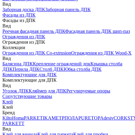
Вид
Заборная доска ДПК
Заборная панель ДПК
Фасады из ДПК
Фасады из ДПК
Вид
Реечная фасадная панель ДПК
Фасадная панель ДПК шип-паз
Ограждения из ДПК
Ограждения из ДПК
Коллекции
Ограждения из ДПК Co-extrusion
Ограждения из ДПК Wood-X
Вид
Балясина ДПК
Крепление ограждений дпк
Крышка столба
ДПК
Перила ДПК
Столб ДПК
Юбка столба ДПК
Комплектующие для ДПК
Комплектующие для ДПК
Вид
Уголок ДПК
Кляймер для ДПК
Регулируемые опоры
Сопутствующие товары
Клей
Клей
Бренд
Kilto
Homa
PARKETIKA
МЕТРПОЛА
PURETOP
Adesiv
CORKST
PARKETT
Вид
Клей для винила
Клей для паркета
Клей для пробки