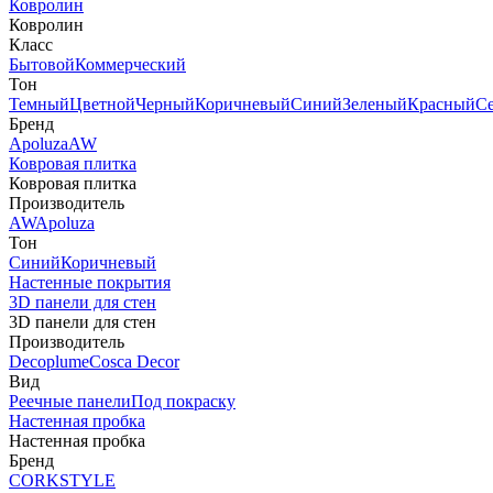
Ковролин
Ковролин
Класс
Бытовой
Коммерческий
Тон
Темный
Цветной
Черный
Коричневый
Синий
Зеленый
Красный
С
Бренд
Apoluza
AW
Ковровая плитка
Ковровая плитка
Производитель
AW
Apoluza
Тон
Синий
Коричневый
Настенные покрытия
3D панели для стен
3D панели для стен
Производитель
Decoplume
Cosca Decor
Вид
Реечные панели
Под покраску
Настенная пробка
Настенная пробка
Бренд
CORKSTYLE