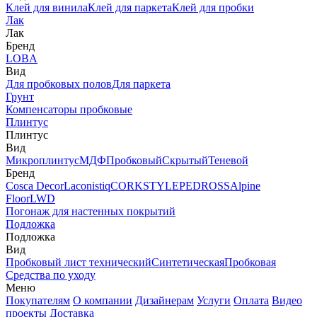
Клей для винила
Клей для паркета
Клей для пробки
Лак
Лак
Бренд
LOBA
Вид
Для пробковых полов
Для паркета
Грунт
Компенсаторы пробковые
Плинтус
Плинтус
Вид
Микроплинтус
МДФ
Пробковый
Скрытый
Теневой
Бренд
Cosca Decor
Laconistiq
CORKSTYLE
PEDROSS
Alpine
Floor
LWD
Погонаж для настенных покрытий
Подложка
Подложка
Вид
Пробковый лист технический
Синтетическая
Пробковая
Средства по уходу
Меню
Покупателям
О компании
Дизайнерам
Услуги
Оплата
Видео
проекты
Доставка