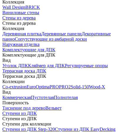
Коллекция
Wall Design
BRICK
Виниловые стены
Стены из дерева
Стены из дерева
Коллекция
Деревянная плитка
Деревянные панели
Декоративные
панно
Сопутствующие из амбарной доски
Наружная отделка
Комплектующие для ДПК
Комплектующие для ДПК
Вид
Уголок ДПК
Кляймер для ДПК
Регулируемые опоры
Террасная доска ДПК
Террасная доска ДПК
Коллекции
Co-extrusion
Euro
Optima
PRO
PRO2
Solid-150
Wood-X
Вид
Коммерческая
Пустотелая
Полнотелая
Поверхность
Тиснение под дерево
Вельвет
Ступени из ДПК
Ступени из ДПК
Ступени дпк коллекции
Ступени из ДПК Step-320
Ступени из ДПК EasyDecking