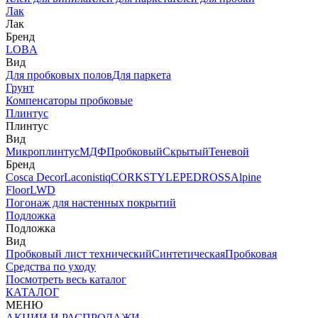
Лак
Лак
Бренд
LOBA
Вид
Для пробковых полов
Для паркета
Грунт
Компенсаторы пробковые
Плинтус
Плинтус
Вид
Микроплинтус
МДФ
Пробковый
Скрытый
Теневой
Бренд
Cosca Decor
Laconistiq
CORKSTYLE
PEDROSS
Alpine
Floor
LWD
Погонаж для настенных покрытий
Подложка
Подложка
Вид
Пробковый лист технический
Синтетическая
Пробковая
Средства по уходу
Посмотреть весь каталог
КАТАЛОГ
МЕНЮ
АКЦИИ И РАСПРОДАЖИ