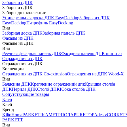
Заборы из ДПК
Заборы из ДПК
Заборы дпк коллекции
Универсальная доска ДПК EasyDecking
Заборы из ДПК
EasyDecking
П-профиль EasyDecking
Вид
Заборная доска ДПК
Заборная панель ДПК
Фасады из ДПК
Фасады из ДПК
Вид
Реечная фасадная панель ДПК
Фасадная панель ДПК шип-паз
Ограждения из ДПК
Ограждения из ДПК
Коллекции
Ограждения из ДПК Co-extrusion
Ограждения из ДПК Wood-X
Вид
Балясина ДПК
Крепление ограждений дпк
Крышка столба
ДПК
Перила ДПК
Столб ДПК
Юбка столба ДПК
Сопутствующие товары
Клей
Клей
Бренд
Kilto
Homa
PARKETIKA
МЕТРПОЛА
PURETOP
Adesiv
CORKST
PARKETT
Вид