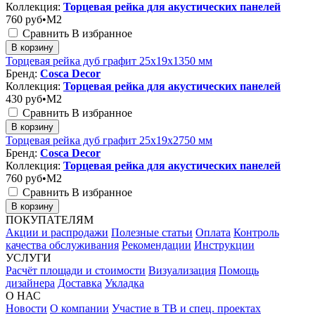
Коллекция:
Торцевая рейка для акустических панелей
760
руб•M2
Сравнить
В избранное
В корзину
Торцевая рейка дуб графит 25x19x1350 мм
Бренд:
Cosca Decor
Коллекция:
Торцевая рейка для акустических панелей
430
руб•M2
Сравнить
В избранное
В корзину
Торцевая рейка дуб графит 25x19x2750 мм
Бренд:
Cosca Decor
Коллекция:
Торцевая рейка для акустических панелей
760
руб•M2
Сравнить
В избранное
В корзину
ПОКУПАТЕЛЯМ
Акции и распродажи
Полезные статьи
Оплата
Контроль
качества обслуживания
Рекомендации
Инструкции
УСЛУГИ
Расчёт площади и стоимости
Визуализация
Помощь
дизайнера
Доставка
Укладка
О НАС
Новости
О компании
Участие в ТВ и спец. проектах