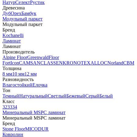
Натур
Селект
Рустик
Древесина
Дуб
Орех
Бамбук
Модульный паркет
Модульный паркет
Бренд
Kochanelli
Ламинат
Ламинат
Производитель
Alpine Floor
Greenwald
Floor
Fort
Icon
CAMSAN
CLASSEN
KRONOTEX
ALLOC
Norland
CBM
Толщина
8 мм
10 мм
12 мм
Разновидность
Влагостойкий
Елочка
Тон
Темный
Натуральный
Светлый
Бежевый
Серый
Белый
Класс
32
33
34
Минеральный MSPC ламинат
Минеральный MSPC ламинат
Бренд
Stone Floor
MICODUR
Ковролин