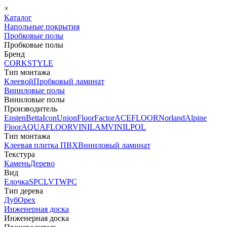
×
Каталог
Напольные покрытия
Пробковые полы
Пробковые полы
Бренд
CORKSTYLE
Тип монтажа
Клеевой
Пробковый ламинат
Виниловые полы
Виниловые полы
Производитель
Ensten
Betta
Icon
Union
FloorFactor
ACEFLOOR
Norland
Alpine
Floor
AQUAFLOOR
VINILAM
VINILPOL
Тип монтажа
Клеевая плитка ПВХ
Виниловый ламинат
Текстура
Камень
Дерево
Вид
Елочка
SPC
LVT
WPC
Тип дерева
Дуб
Орех
Инженерная доска
Инженерная доска