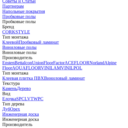
Советы и Статьи
Партнерам
Напольные покрытия
Пробковые полы
Пробковые полы
Бренд
CORKSTYLE
Тип монтажа
Клеевой
Пробковый ламинат
Виниловые полы
Виниловые полы
Производитель
Ensten
Betta
Icon
Union
FloorFactor
ACEFLOOR
Norland
Alpine
Floor
AQUAFLOOR
VINILAM
VINILPOL
Тип монтажа
Клеевая плитка ПВХ
Виниловый ламинат
Текстура
Камень
Дерево
Вид
Елочка
SPC
LVT
WPC
Тип дерева
Дуб
Орех
Инженерная доска
Инженерная доска
Производитель