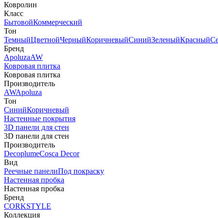
Ковролин
Класс
Бытовой
Коммерческий
Тон
Темный
Цветной
Черный
Коричневый
Синий
Зеленый
Красный
С
Бренд
Apoluza
AW
Ковровая плитка
Ковровая плитка
Производитель
AW
Apoluza
Тон
Синий
Коричневый
Настенные покрытия
3D панели для стен
3D панели для стен
Производитель
Decoplume
Cosca Decor
Вид
Реечные панели
Под покраску
Настенная пробка
Настенная пробка
Бренд
CORKSTYLE
Коллекция