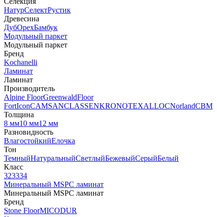
Селекция
Натур
Селект
Рустик
Древесина
Дуб
Орех
Бамбук
Модульный паркет
Модульный паркет
Бренд
Kochanelli
Ламинат
Ламинат
Производитель
Alpine Floor
Greenwald
Floor
Fort
Icon
CAMSAN
CLASSEN
KRONOTEX
ALLOC
Norland
CBM
Толщина
8 мм
10 мм
12 мм
Разновидность
Влагостойкий
Елочка
Тон
Темный
Натуральный
Светлый
Бежевый
Серый
Белый
Класс
32
33
34
Минеральный MSPC ламинат
Минеральный MSPC ламинат
Бренд
Stone Floor
MICODUR