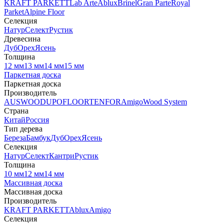
KRAFT PARKETT
Lab Arte
Ablux
Brinel
Gran Parte
Royal
Parket
Alpine Floor
Селекция
Натур
Селект
Рустик
Древесина
Дуб
Орех
Ясень
Толщина
12 мм
13 мм
14 мм
15 мм
Паркетная доска
Паркетная доска
Производитель
AUSWOOD
UPOFLOOR
TENFOR
Amigo
Wood System
Страна
Китай
Россия
Тип дерева
Береза
Бамбук
Дуб
Орех
Ясень
Селекция
Натур
Селект
Кантри
Рустик
Толщина
10 мм
12 мм
14 мм
Массивная доска
Массивная доска
Производитель
KRAFT PARKETT
Ablux
Amigo
Селекция