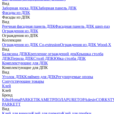
Вид
Заборная доска ДПК
Заборная панель ДПК
Фасады из ДПК
Фасады из ДПК
Вид
Реечная фасадная панель ДПК
Фасадная панель ДПК шип-паз
Ограждения из ДПК
Ограждения из ДПК
Коллекции
Ограждения из ДПК Co-extrusion
Ограждения из ДПК Wood-X
Вид
Балясина ДПК
Крепление ограждений дпк
Крышка столба
ДПК
Перила ДПК
Столб ДПК
Юбка столба ДПК
Комплектующие для ДПК
Комплектующие для ДПК
Вид
Уголок ДПК
Кляймер для ДПК
Регулируемые опоры
Сопутствующие товары
Клей
Клей
Бренд
Kilto
Homa
PARKETIKA
МЕТРПОЛА
PURETOP
Adesiv
CORKST
PARKETT
Вид
Клей для винила
Клей для паркета
Клей для пробки