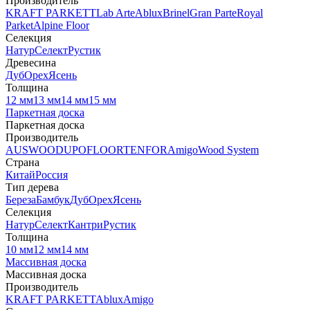
Производитель
KRAFT PARKETT
Lab Arte
Ablux
Brinel
Gran Parte
Royal
Parket
Alpine Floor
Селекция
Натур
Селект
Рустик
Древесина
Дуб
Орех
Ясень
Толщина
12 мм
13 мм
14 мм
15 мм
Паркетная доска
Паркетная доска
Производитель
AUSWOOD
UPOFLOOR
TENFOR
Amigo
Wood System
Страна
Китай
Россия
Тип дерева
Береза
Бамбук
Дуб
Орех
Ясень
Селекция
Натур
Селект
Кантри
Рустик
Толщина
10 мм
12 мм
14 мм
Массивная доска
Массивная доска
Производитель
KRAFT PARKETT
Ablux
Amigo