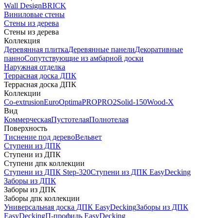
Wall Design
BRICK
Виниловые стены
Стены из дерева
Стены из дерева
Коллекция
Деревянная плитка
Деревянные панели
Декоративные
панно
Сопутствующие из амбарной доски
Наружная отделка
Террасная доска ДПК
Террасная доска ДПК
Коллекции
Co-extrusion
Euro
Optima
PRO
PRO2
Solid-150
Wood-X
Вид
Коммерческая
Пустотелая
Полнотелая
Поверхность
Тиснение под дерево
Вельвет
Ступени из ДПК
Ступени из ДПК
Ступени дпк коллекции
Ступени из ДПК Step-320
Ступени из ДПК EasyDecking
Заборы из ДПК
Заборы из ДПК
Заборы дпк коллекции
Универсальная доска ДПК EasyDecking
Заборы из ДПК
EasyDecking
П-профиль EasyDecking