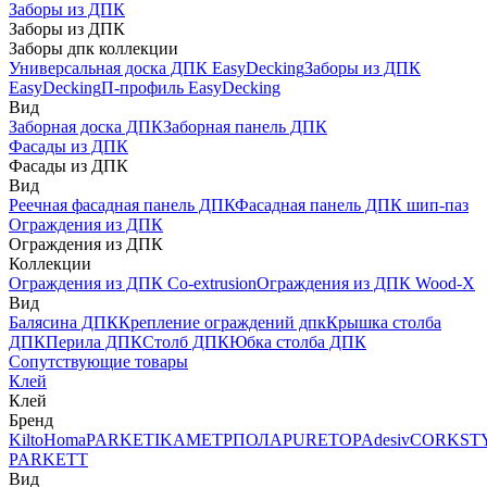
Заборы из ДПК
Заборы из ДПК
Заборы дпк коллекции
Универсальная доска ДПК EasyDecking
Заборы из ДПК
EasyDecking
П-профиль EasyDecking
Вид
Заборная доска ДПК
Заборная панель ДПК
Фасады из ДПК
Фасады из ДПК
Вид
Реечная фасадная панель ДПК
Фасадная панель ДПК шип-паз
Ограждения из ДПК
Ограждения из ДПК
Коллекции
Ограждения из ДПК Co-extrusion
Ограждения из ДПК Wood-X
Вид
Балясина ДПК
Крепление ограждений дпк
Крышка столба
ДПК
Перила ДПК
Столб ДПК
Юбка столба ДПК
Сопутствующие товары
Клей
Клей
Бренд
Kilto
Homa
PARKETIKA
МЕТРПОЛА
PURETOP
Adesiv
CORKST
PARKETT
Вид