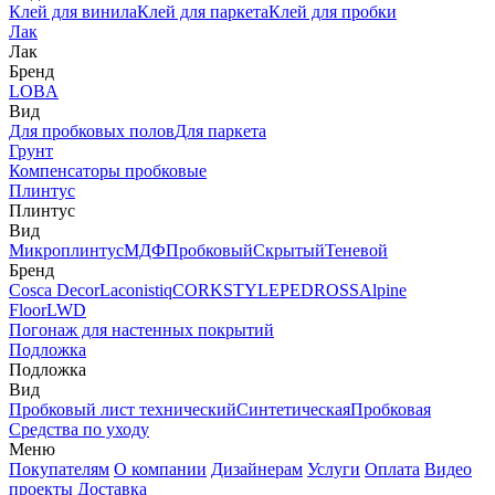
Клей для винила
Клей для паркета
Клей для пробки
Лак
Лак
Бренд
LOBA
Вид
Для пробковых полов
Для паркета
Грунт
Компенсаторы пробковые
Плинтус
Плинтус
Вид
Микроплинтус
МДФ
Пробковый
Скрытый
Теневой
Бренд
Cosca Decor
Laconistiq
CORKSTYLE
PEDROSS
Alpine
Floor
LWD
Погонаж для настенных покрытий
Подложка
Подложка
Вид
Пробковый лист технический
Синтетическая
Пробковая
Средства по уходу
Меню
Покупателям
О компании
Дизайнерам
Услуги
Оплата
Видео
проекты
Доставка