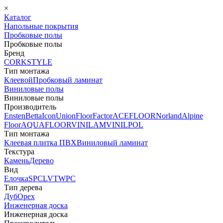
×
Каталог
Напольные покрытия
Пробковые полы
Пробковые полы
Бренд
CORKSTYLE
Тип монтажа
Клеевой
Пробковый ламинат
Виниловые полы
Виниловые полы
Производитель
Ensten
Betta
Icon
Union
FloorFactor
ACEFLOOR
Norland
Alpine
Floor
AQUAFLOOR
VINILAM
VINILPOL
Тип монтажа
Клеевая плитка ПВХ
Виниловый ламинат
Текстура
Камень
Дерево
Вид
Елочка
SPC
LVT
WPC
Тип дерева
Дуб
Орех
Инженерная доска
Инженерная доска