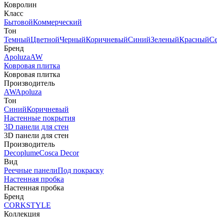
Ковролин
Класс
Бытовой
Коммерческий
Тон
Темный
Цветной
Черный
Коричневый
Синий
Зеленый
Красный
С
Бренд
Apoluza
AW
Ковровая плитка
Ковровая плитка
Производитель
AW
Apoluza
Тон
Синий
Коричневый
Настенные покрытия
3D панели для стен
3D панели для стен
Производитель
Decoplume
Cosca Decor
Вид
Реечные панели
Под покраску
Настенная пробка
Настенная пробка
Бренд
CORKSTYLE
Коллекция