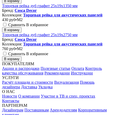
В корзину
Торцевая рейка дуб графит 25x19x1350 мм
Бренд:
Cosca Decor
Коллекция:
Торцевая рейка для акустических панелей
430
руб•M2
Сравнить
В избранное
В корзину
Торцевая рейка дуб графит 25x19x2750 мм
Бренд:
Cosca Decor
Коллекция:
Торцевая рейка для акустических панелей
760
руб•M2
Сравнить
В избранное
В корзину
ПОКУПАТЕЛЯМ
Акции и распродажи
Полезные статьи
Оплата
Контроль
качества обслуживания
Рекомендации
Инструкции
УСЛУГИ
Расчёт площади и стоимости
Визуализация
Помощь
дизайнера
Доставка
Укладка
О НАС
Новости
О компании
Участие в ТВ и спец. проектах
Контакты
ПАРТНЕРАМ
Дизайнерам
Поставщикам
Арендодателям
Корпоративным
клиентам