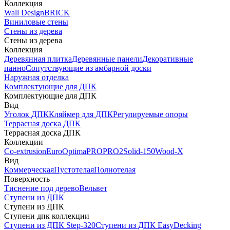
Коллекция
Wall Design
BRICK
Виниловые стены
Стены из дерева
Стены из дерева
Коллекция
Деревянная плитка
Деревянные панели
Декоративные
панно
Сопутствующие из амбарной доски
Наружная отделка
Комплектующие для ДПК
Комплектующие для ДПК
Вид
Уголок ДПК
Кляймер для ДПК
Регулируемые опоры
Террасная доска ДПК
Террасная доска ДПК
Коллекции
Co-extrusion
Euro
Optima
PRO
PRO2
Solid-150
Wood-X
Вид
Коммерческая
Пустотелая
Полнотелая
Поверхность
Тиснение под дерево
Вельвет
Ступени из ДПК
Ступени из ДПК
Ступени дпк коллекции
Ступени из ДПК Step-320
Ступени из ДПК EasyDecking