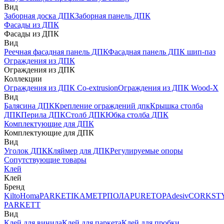
Вид
Заборная доска ДПК
Заборная панель ДПК
Фасады из ДПК
Фасады из ДПК
Вид
Реечная фасадная панель ДПК
Фасадная панель ДПК шип-паз
Ограждения из ДПК
Ограждения из ДПК
Коллекции
Ограждения из ДПК Co-extrusion
Ограждения из ДПК Wood-X
Вид
Балясина ДПК
Крепление ограждений дпк
Крышка столба
ДПК
Перила ДПК
Столб ДПК
Юбка столба ДПК
Комплектующие для ДПК
Комплектующие для ДПК
Вид
Уголок ДПК
Кляймер для ДПК
Регулируемые опоры
Сопутствующие товары
Клей
Клей
Бренд
Kilto
Homa
PARKETIKA
МЕТРПОЛА
PURETOP
Adesiv
CORKST
PARKETT
Вид
Клей для винила
Клей для паркета
Клей для пробки