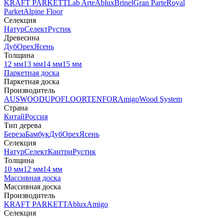
KRAFT PARKETT
Lab Arte
Ablux
Brinel
Gran Parte
Royal
Parket
Alpine Floor
Селекция
Натур
Селект
Рустик
Древесина
Дуб
Орех
Ясень
Толщина
12 мм
13 мм
14 мм
15 мм
Паркетная доска
Паркетная доска
Производитель
AUSWOOD
UPOFLOOR
TENFOR
Amigo
Wood System
Страна
Китай
Россия
Тип дерева
Береза
Бамбук
Дуб
Орех
Ясень
Селекция
Натур
Селект
Кантри
Рустик
Толщина
10 мм
12 мм
14 мм
Массивная доска
Массивная доска
Производитель
KRAFT PARKETT
Ablux
Amigo
Селекция