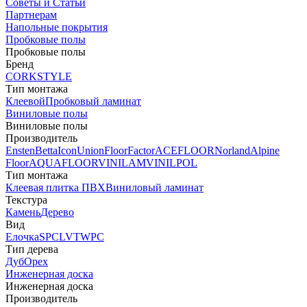
Советы и Статьи
Партнерам
Напольные покрытия
Пробковые полы
Пробковые полы
Бренд
CORKSTYLE
Тип монтажа
Клеевой
Пробковый ламинат
Виниловые полы
Виниловые полы
Производитель
Ensten
Betta
Icon
Union
FloorFactor
ACEFLOOR
Norland
Alpine
Floor
AQUAFLOOR
VINILAM
VINILPOL
Тип монтажа
Клеевая плитка ПВХ
Виниловый ламинат
Текстура
Камень
Дерево
Вид
Елочка
SPC
LVT
WPC
Тип дерева
Дуб
Орех
Инженерная доска
Инженерная доска
Производитель