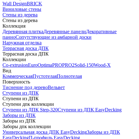
Wall Design
BRICK
Виниловые стены
Стены из дерева
Стены из дерева
Коллекция
Деревянная плитка
Деревянные панели
Декоративные
панно
Сопутствующие из амбарной доски
Наружная отделка
Террасная доска ДПК
Террасная доска ДПК
Коллекции
Co-extrusion
Euro
Optima
PRO
PRO2
Solid-150
Wood-X
Вид
Коммерческая
Пустотелая
Полнотелая
Поверхность
Тиснение под дерево
Вельвет
Ступени из ДПК
Ступени из ДПК
Ступени дпк коллекции
Ступени из ДПК Step-320
Ступени из ДПК EasyDecking
Заборы из ДПК
Заборы из ДПК
Заборы дпк коллекции
Универсальная доска ДПК EasyDecking
Заборы из ДПК
EasyDecking
П-профиль EasyDecking