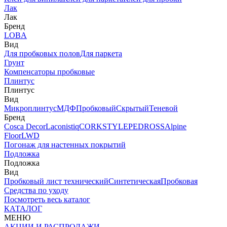
Лак
Лак
Бренд
LOBA
Вид
Для пробковых полов
Для паркета
Грунт
Компенсаторы пробковые
Плинтус
Плинтус
Вид
Микроплинтус
МДФ
Пробковый
Скрытый
Теневой
Бренд
Cosca Decor
Laconistiq
CORKSTYLE
PEDROSS
Alpine
Floor
LWD
Погонаж для настенных покрытий
Подложка
Подложка
Вид
Пробковый лист технический
Синтетическая
Пробковая
Средства по уходу
Посмотреть весь каталог
КАТАЛОГ
МЕНЮ
АКЦИИ И РАСПРОДАЖИ