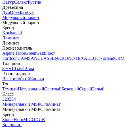
Натур
Селект
Рустик
Древесина
Дуб
Орех
Бамбук
Модульный паркет
Модульный паркет
Бренд
Kochanelli
Ламинат
Ламинат
Производитель
Alpine Floor
Greenwald
Floor
Fort
Icon
CAMSAN
CLASSEN
KRONOTEX
ALLOC
Norland
CBM
Толщина
8 мм
10 мм
12 мм
Разновидность
Влагостойкий
Елочка
Тон
Темный
Натуральный
Светлый
Бежевый
Серый
Белый
Класс
32
33
34
Минеральный MSPC ламинат
Минеральный MSPC ламинат
Бренд
Stone Floor
MICODUR
Ковролин