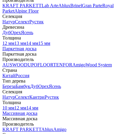
Производитель
KRAFT PARKETT
Lab Arte
Ablux
Brinel
Gran Parte
Royal
Parket
Alpine Floor
Селекция
Натур
Селект
Рустик
Древесина
Дуб
Орех
Ясень
Толщина
12 мм
13 мм
14 мм
15 мм
Паркетная доска
Паркетная доска
Производитель
AUSWOOD
UPOFLOOR
TENFOR
Amigo
Wood System
Страна
Китай
Россия
Тип дерева
Береза
Бамбук
Дуб
Орех
Ясень
Селекция
Натур
Селект
Кантри
Рустик
Толщина
10 мм
12 мм
14 мм
Массивная доска
Массивная доска
Производитель
KRAFT PARKETT
Ablux
Amigo