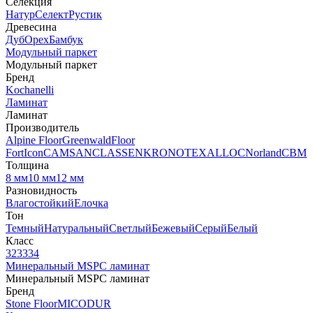
Селекция
Натур
Селект
Рустик
Древесина
Дуб
Орех
Бамбук
Модульный паркет
Модульный паркет
Бренд
Kochanelli
Ламинат
Ламинат
Производитель
Alpine Floor
Greenwald
Floor
Fort
Icon
CAMSAN
CLASSEN
KRONOTEX
ALLOC
Norland
CBM
Толщина
8 мм
10 мм
12 мм
Разновидность
Влагостойкий
Елочка
Тон
Темный
Натуральный
Светлый
Бежевый
Серый
Белый
Класс
32
33
34
Минеральный MSPC ламинат
Минеральный MSPC ламинат
Бренд
Stone Floor
MICODUR