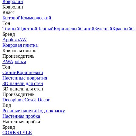
Ковролин
Ковролин
Класс
Бытовой
Коммерческий
Тон
Темный
Цветной
Черный
Коричневый
Синий
Зеленый
Красный
С
Бренд
Apoluza
AW
Ковровая плитка
Ковровая плитка
Производитель
AW
Apoluza
Тон
Синий
Коричневый
Настенные покрытия
3D панели для стен
3D панели для стен
Производитель
Decoplume
Cosca Decor
Вид
Реечные панели
Под покраску
Настенная пробка
Настенная пробка
Бренд
CORKSTYLE