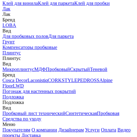
Клей для винила
Клей для паркета
Клей для пробки
Лак
Лак
Бренд
LOBA
Вид
Для пробковых полов
Для паркета
Грунт
Компенсаторы пробковые
Плинтус
Плинтус
Вид
Микроплинтус
МДФ
Пробковый
Скрытый
Теневой
Бренд
Cosca Decor
Laconistiq
CORKSTYLE
PEDROSS
Alpine
Floor
LWD
Погонаж для настенных покрытий
Подложка
Подложка
Вид
Пробковый лист технический
Синтетическая
Пробковая
Средства по уходу
Меню
Покупателям
О компании
Дизайнерам
Услуги
Оплата
Видео
проекты
Доставка