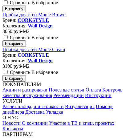
Сравнить
В избранное
В корзину
Пробка для стен Monte Brown
Бренд:
CORKSTYLE
Коллекция:
Wall Design
3050
руб•M2
Сравнить
В избранное
В корзину
Пробка для стен Monte Cream
Бренд:
CORKSTYLE
Коллекция:
Wall Design
3100
руб•M2
Сравнить
В избранное
В корзину
ПОКУПАТЕЛЯМ
Акции и распродажи
Полезные статьи
Оплата
Контроль
качества обслуживания
Рекомендации
Инструкции
УСЛУГИ
Расчёт площади и стоимости
Визуализация
Помощь
дизайнера
Доставка
Укладка
О НАС
Новости
О компании
Участие в ТВ и спец. проектах
Контакты
ПАРТНЕРАМ