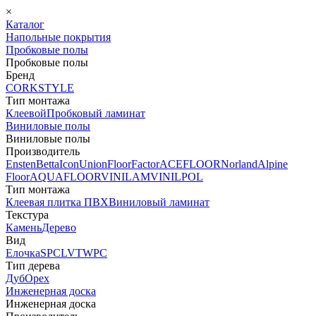
×
Каталог
Напольные покрытия
Пробковые полы
Пробковые полы
Бренд
CORKSTYLE
Тип монтажа
Клеевой
Пробковый ламинат
Виниловые полы
Виниловые полы
Производитель
Ensten
Betta
Icon
Union
FloorFactor
ACEFLOOR
Norland
Alpine
Floor
AQUAFLOOR
VINILAM
VINILPOL
Тип монтажа
Клеевая плитка ПВХ
Виниловый ламинат
Текстура
Камень
Дерево
Вид
Елочка
SPC
LVT
WPC
Тип дерева
Дуб
Орех
Инженерная доска
Инженерная доска