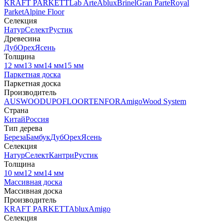
KRAFT PARKETT
Lab Arte
Ablux
Brinel
Gran Parte
Royal
Parket
Alpine Floor
Селекция
Натур
Селект
Рустик
Древесина
Дуб
Орех
Ясень
Толщина
12 мм
13 мм
14 мм
15 мм
Паркетная доска
Паркетная доска
Производитель
AUSWOOD
UPOFLOOR
TENFOR
Amigo
Wood System
Страна
Китай
Россия
Тип дерева
Береза
Бамбук
Дуб
Орех
Ясень
Селекция
Натур
Селект
Кантри
Рустик
Толщина
10 мм
12 мм
14 мм
Массивная доска
Массивная доска
Производитель
KRAFT PARKETT
Ablux
Amigo
Селекция