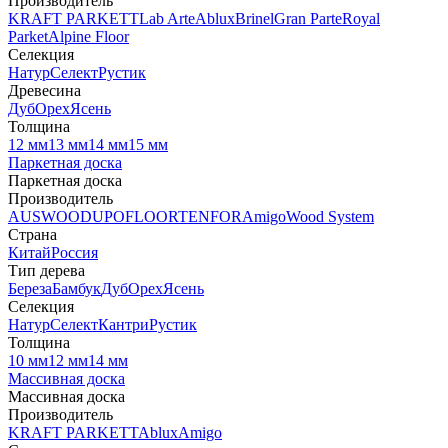
Производитель
KRAFT PARKETT
Lab Arte
Ablux
Brinel
Gran Parte
Royal
Parket
Alpine Floor
Селекция
Натур
Селект
Рустик
Древесина
Дуб
Орех
Ясень
Толщина
12 мм
13 мм
14 мм
15 мм
Паркетная доска
Паркетная доска
Производитель
AUSWOOD
UPOFLOOR
TENFOR
Amigo
Wood System
Страна
Китай
Россия
Тип дерева
Береза
Бамбук
Дуб
Орех
Ясень
Селекция
Натур
Селект
Кантри
Рустик
Толщина
10 мм
12 мм
14 мм
Массивная доска
Массивная доска
Производитель
KRAFT PARKETT
Ablux
Amigo