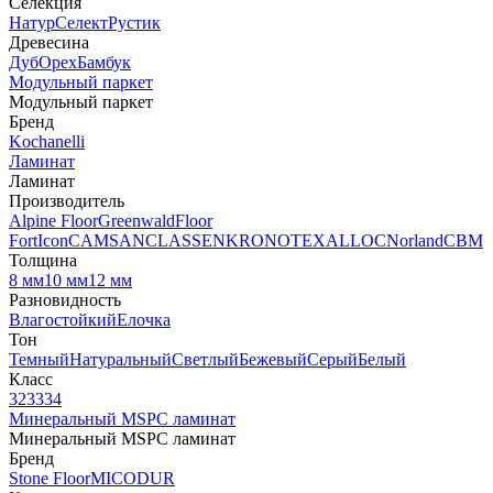
Селекция
Натур
Селект
Рустик
Древесина
Дуб
Орех
Бамбук
Модульный паркет
Модульный паркет
Бренд
Kochanelli
Ламинат
Ламинат
Производитель
Alpine Floor
Greenwald
Floor
Fort
Icon
CAMSAN
CLASSEN
KRONOTEX
ALLOC
Norland
CBM
Толщина
8 мм
10 мм
12 мм
Разновидность
Влагостойкий
Елочка
Тон
Темный
Натуральный
Светлый
Бежевый
Серый
Белый
Класс
32
33
34
Минеральный MSPC ламинат
Минеральный MSPC ламинат
Бренд
Stone Floor
MICODUR