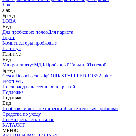
Лак
Лак
Бренд
LOBA
Вид
Для пробковых полов
Для паркета
Грунт
Компенсаторы пробковые
Плинтус
Плинтус
Вид
Микроплинтус
МДФ
Пробковый
Скрытый
Теневой
Бренд
Cosca Decor
Laconistiq
CORKSTYLE
PEDROSS
Alpine
Floor
LWD
Погонаж для настенных покрытий
Подложка
Подложка
Вид
Пробковый лист технический
Синтетическая
Пробковая
Средства по уходу
Посмотреть весь каталог
КАТАЛОГ
МЕНЮ
АКЦИИ И РАСПРОДАЖИ