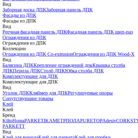
Вид
Заборная доска ДПК
Заборная панель ДПК
Фасады из ДПК
Фасады из ДПК
Вид
Реечная фасадная панель ДПК
Фасадная панель ДПК шип-паз
Ограждения из ДПК
Ограждения из ДПК
Коллекции
Ограждения из ДПК Co-extrusion
Ограждения из ДПК Wood-X
Вид
Балясина ДПК
Крепление ограждений дпк
Крышка столба
ДПК
Перила ДПК
Столб ДПК
Юбка столба ДПК
Комплектующие для ДПК
Комплектующие для ДПК
Вид
Уголок ДПК
Кляймер для ДПК
Регулируемые опоры
Сопутствующие товары
Клей
Клей
Бренд
Kilto
Homa
PARKETIKA
МЕТРПОЛА
PURETOP
Adesiv
CORKST
PARKETT
Вид
Клей для винила
Клей для паркета
Клей для пробки