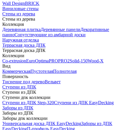
Wall Design
BRICK
Виниловые стены
Стены из дерева
Стены из дерева
Коллекция
Деревянная плитка
Деревянные панели
Декоративные
панно
Сопутствующие из амбарной доски
Наружная отделка
Террасная доска ДПК
Террасная доска ДПК
Коллекции
Co-extrusion
Euro
Optima
PRO
PRO2
Solid-150
Wood-X
Вид
Коммерческая
Пустотелая
Полнотелая
Поверхность
Тиснение под дерево
Вельвет
Ступени из ДПК
Ступени из ДПК
Ступени дпк коллекции
Ступени из ДПК Step-320
Ступени из ДПК EasyDecking
Заборы из ДПК
Заборы из ДПК
Заборы дпк коллекции
Универсальная доска ДПК EasyDecking
Заборы из ДПК
EasyDecking
П-профиль EasyDecking