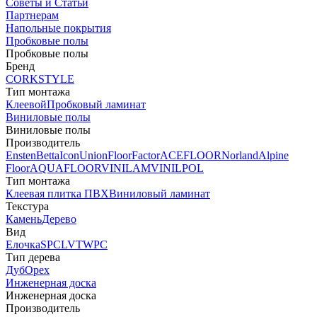
Советы и Статьи
Партнерам
Напольные покрытия
Пробковые полы
Пробковые полы
Бренд
CORKSTYLE
Тип монтажа
Клеевой
Пробковый ламинат
Виниловые полы
Виниловые полы
Производитель
Ensten
Betta
Icon
Union
FloorFactor
ACEFLOOR
Norland
Alpine
Floor
AQUAFLOOR
VINILAM
VINILPOL
Тип монтажа
Клеевая плитка ПВХ
Виниловый ламинат
Текстура
Камень
Дерево
Вид
Елочка
SPC
LVT
WPC
Тип дерева
Дуб
Орех
Инженерная доска
Инженерная доска
Производитель