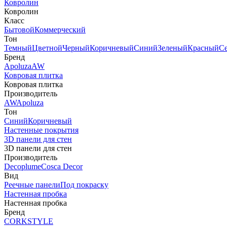
Ковролин
Ковролин
Класс
Бытовой
Коммерческий
Тон
Темный
Цветной
Черный
Коричневый
Синий
Зеленый
Красный
С
Бренд
Apoluza
AW
Ковровая плитка
Ковровая плитка
Производитель
AW
Apoluza
Тон
Синий
Коричневый
Настенные покрытия
3D панели для стен
3D панели для стен
Производитель
Decoplume
Cosca Decor
Вид
Реечные панели
Под покраску
Настенная пробка
Настенная пробка
Бренд
CORKSTYLE