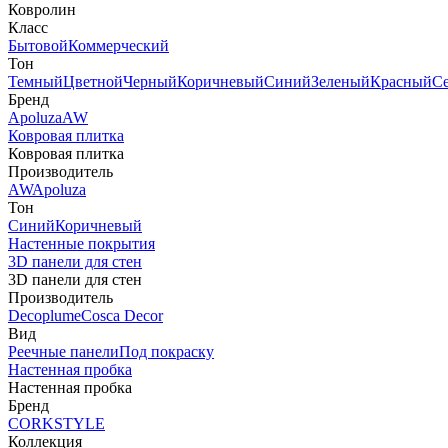
Ковролин
Класс
Бытовой
Коммерческий
Тон
Темный
Цветной
Черный
Коричневый
Синий
Зеленый
Красный
С
Бренд
Apoluza
AW
Ковровая плитка
Ковровая плитка
Производитель
AW
Apoluza
Тон
Синий
Коричневый
Настенные покрытия
3D панели для стен
3D панели для стен
Производитель
Decoplume
Cosca Decor
Вид
Реечные панели
Под покраску
Настенная пробка
Настенная пробка
Бренд
CORKSTYLE
Коллекция