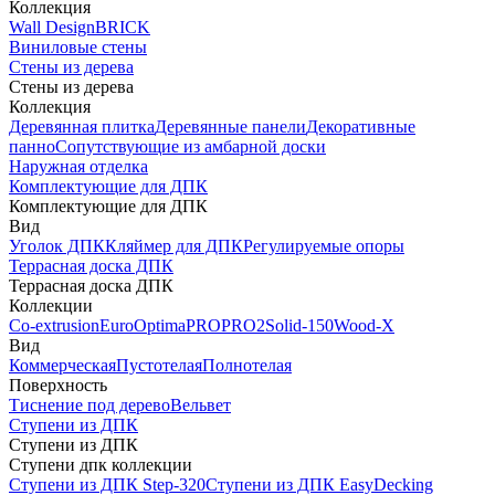
Коллекция
Wall Design
BRICK
Виниловые стены
Стены из дерева
Стены из дерева
Коллекция
Деревянная плитка
Деревянные панели
Декоративные
панно
Сопутствующие из амбарной доски
Наружная отделка
Комплектующие для ДПК
Комплектующие для ДПК
Вид
Уголок ДПК
Кляймер для ДПК
Регулируемые опоры
Террасная доска ДПК
Террасная доска ДПК
Коллекции
Co-extrusion
Euro
Optima
PRO
PRO2
Solid-150
Wood-X
Вид
Коммерческая
Пустотелая
Полнотелая
Поверхность
Тиснение под дерево
Вельвет
Ступени из ДПК
Ступени из ДПК
Ступени дпк коллекции
Ступени из ДПК Step-320
Ступени из ДПК EasyDecking