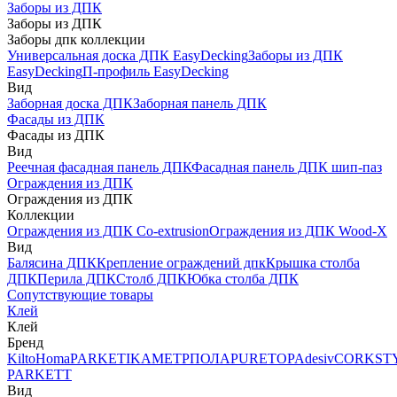
Заборы из ДПК
Заборы из ДПК
Заборы дпк коллекции
Универсальная доска ДПК EasyDecking
Заборы из ДПК
EasyDecking
П-профиль EasyDecking
Вид
Заборная доска ДПК
Заборная панель ДПК
Фасады из ДПК
Фасады из ДПК
Вид
Реечная фасадная панель ДПК
Фасадная панель ДПК шип-паз
Ограждения из ДПК
Ограждения из ДПК
Коллекции
Ограждения из ДПК Co-extrusion
Ограждения из ДПК Wood-X
Вид
Балясина ДПК
Крепление ограждений дпк
Крышка столба
ДПК
Перила ДПК
Столб ДПК
Юбка столба ДПК
Сопутствующие товары
Клей
Клей
Бренд
Kilto
Homa
PARKETIKA
МЕТРПОЛА
PURETOP
Adesiv
CORKST
PARKETT
Вид