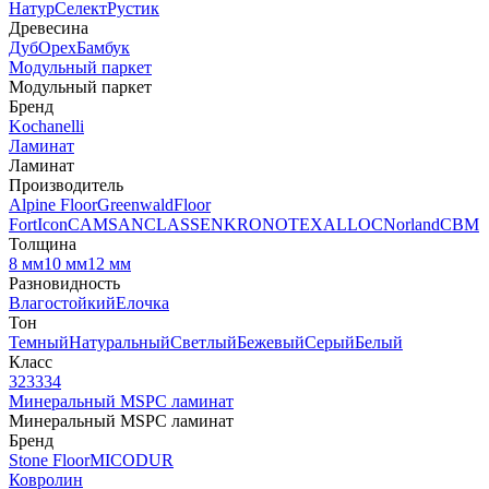
Натур
Селект
Рустик
Древесина
Дуб
Орех
Бамбук
Модульный паркет
Модульный паркет
Бренд
Kochanelli
Ламинат
Ламинат
Производитель
Alpine Floor
Greenwald
Floor
Fort
Icon
CAMSAN
CLASSEN
KRONOTEX
ALLOC
Norland
CBM
Толщина
8 мм
10 мм
12 мм
Разновидность
Влагостойкий
Елочка
Тон
Темный
Натуральный
Светлый
Бежевый
Серый
Белый
Класс
32
33
34
Минеральный MSPC ламинат
Минеральный MSPC ламинат
Бренд
Stone Floor
MICODUR
Ковролин