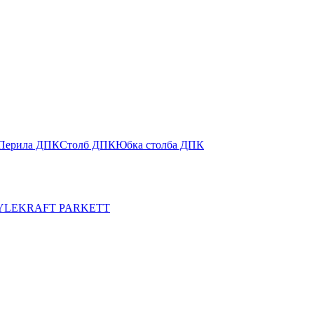
Перила ДПК
Столб ДПК
Юбка столба ДПК
YLE
KRAFT PARKETT