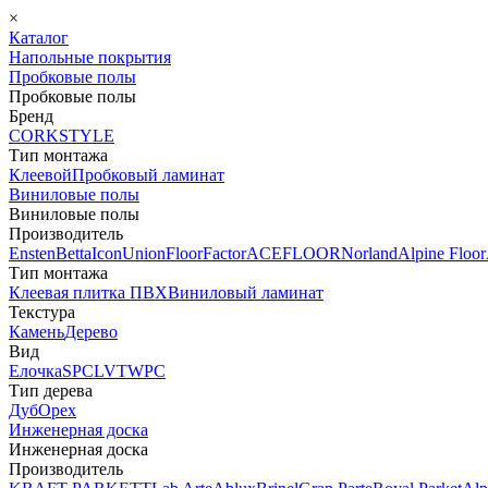
×
Каталог
Напольные покрытия
Пробковые полы
Пробковые полы
Бренд
CORKSTYLE
Тип монтажа
Клеевой
Пробковый ламинат
Виниловые полы
Виниловые полы
Производитель
Ensten
Betta
Icon
Union
FloorFactor
ACEFLOOR
Norland
Alpine Floor
Тип монтажа
Клеевая плитка ПВХ
Виниловый ламинат
Текстура
Камень
Дерево
Вид
Елочка
SPC
LVT
WPC
Тип дерева
Дуб
Орех
Инженерная доска
Инженерная доска
Производитель