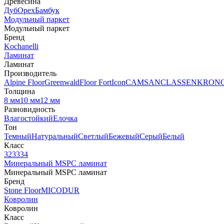
Древесина
Дуб
Орех
Бамбук
Модульный паркет
Модульный паркет
Бренд
Kochanelli
Ламинат
Ламинат
Производитель
Alpine Floor
Greenwald
Floor Fort
Icon
CAMSAN
CLASSEN
KRON
Толщина
8 мм
10 мм
12 мм
Разновидность
Влагостойкий
Елочка
Тон
Темный
Натуральный
Светлый
Бежевый
Серый
Белый
Класс
32
33
34
Минеральный MSPC ламинат
Минеральный MSPC ламинат
Бренд
Stone Floor
MICODUR
Ковролин
Ковролин
Класс