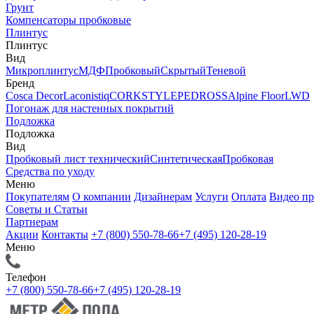
Грунт
Компенсаторы пробковые
Плинтус
Плинтус
Вид
Микроплинтус
МДФ
Пробковый
Скрытый
Теневой
Бренд
Cosca Decor
Laconistiq
CORKSTYLE
PEDROSS
Alpine Floor
LWD
Погонаж для настенных покрытий
Подложка
Подложка
Вид
Пробковый лист технический
Синтетическая
Пробковая
Средства по уходу
Меню
Покупателям
О компании
Дизайнерам
Услуги
Оплата
Видео п
Советы и Статьи
Партнерам
Акции
Контакты
+7 (800) 550-78-66
+7 (495) 120-28-19
Меню
Телефон
+7 (800) 550-78-66
+7 (495) 120-28-19