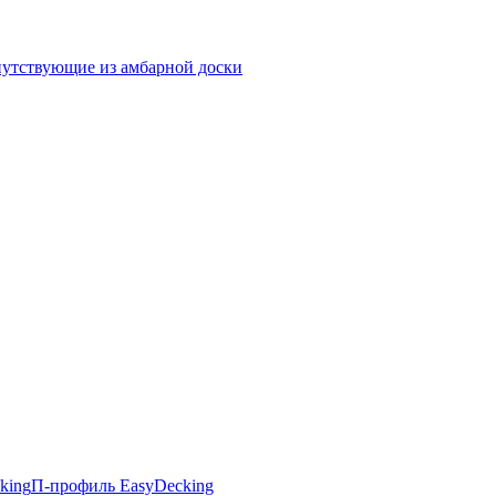
утствующие из амбарной доски
king
П-профиль EasyDecking