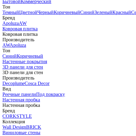
Бытовой
Коммерческий
Тон
Темный
Цветной
Черный
Коричневый
Синий
Зеленый
Красный
С
Бренд
Apoluza
AW
Ковровая плитка
Ковровая плитка
Производитель
AW
Apoluza
Тон
Синий
Коричневый
Настенные покрытия
3D панели для стен
3D панели для стен
Производитель
Decoplume
Cosca Decor
Вид
Реечные панели
Под покраску
Настенная пробка
Настенная пробка
Бренд
CORKSTYLE
Коллекция
Wall Design
BRICK
Виниловые стены