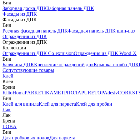
Вид
Заборная доска ДПК
Заборная панель ДПК
Фасады из ДПК
Фасады из ДПК
Вид
Реечная фасадная панель ДПК
Фасадная панель ДПК шип-паз
Ограждения из ДПК
Ограждения из ДПК
Коллекции
Ограждения из ДПК Co-extrusion
Ограждения из ДПК Wood-X
Вид
Балясина ДПК
Крепление ограждений дпк
Крышка столба ДПК
Сопутствующие товары
Клей
Клей
Бренд
Kilto
Homa
PARKETIKA
МЕТРПОЛА
PURETOP
Adesiv
CORKST
Вид
Клей для винила
Клей для паркета
Клей для пробки
Лак
Лак
Бренд
LOBA
Вид
Для пробковых полов
Для паркета