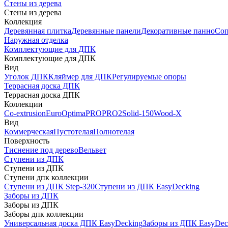
Стены из дерева
Стены из дерева
Коллекция
Деревянная плитка
Деревянные панели
Декоративные панно
Соп
Наружная отделка
Комплектующие для ДПК
Комплектующие для ДПК
Вид
Уголок ДПК
Кляймер для ДПК
Регулируемые опоры
Террасная доска ДПК
Террасная доска ДПК
Коллекции
Co-extrusion
Euro
Optima
PRO
PRO2
Solid-150
Wood-X
Вид
Коммерческая
Пустотелая
Полнотелая
Поверхность
Тиснение под дерево
Вельвет
Ступени из ДПК
Ступени из ДПК
Ступени дпк коллекции
Ступени из ДПК Step-320
Ступени из ДПК EasyDecking
Заборы из ДПК
Заборы из ДПК
Заборы дпк коллекции
Универсальная доска ДПК EasyDecking
Заборы из ДПК EasyDec