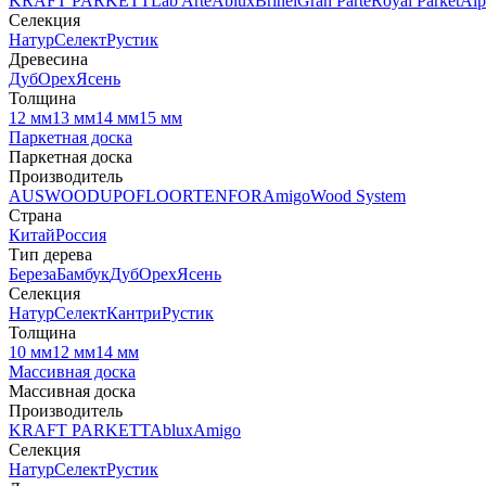
KRAFT PARKETT
Lab Arte
Ablux
Brinel
Gran Parte
Royal Parket
Alp
Селекция
Натур
Селект
Рустик
Древесина
Дуб
Орех
Ясень
Толщина
12 мм
13 мм
14 мм
15 мм
Паркетная доска
Паркетная доска
Производитель
AUSWOOD
UPOFLOOR
TENFOR
Amigo
Wood System
Страна
Китай
Россия
Тип дерева
Береза
Бамбук
Дуб
Орех
Ясень
Селекция
Натур
Селект
Кантри
Рустик
Толщина
10 мм
12 мм
14 мм
Массивная доска
Массивная доска
Производитель
KRAFT PARKETT
Ablux
Amigo
Селекция
Натур
Селект
Рустик