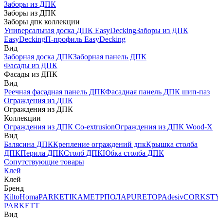
Заборы из ДПК
Заборы из ДПК
Заборы дпк коллекции
Универсальная доска ДПК EasyDecking
Заборы из ДПК
EasyDecking
П-профиль EasyDecking
Вид
Заборная доска ДПК
Заборная панель ДПК
Фасады из ДПК
Фасады из ДПК
Вид
Реечная фасадная панель ДПК
Фасадная панель ДПК шип-паз
Ограждения из ДПК
Ограждения из ДПК
Коллекции
Ограждения из ДПК Co-extrusion
Ограждения из ДПК Wood-X
Вид
Балясина ДПК
Крепление ограждений дпк
Крышка столба
ДПК
Перила ДПК
Столб ДПК
Юбка столба ДПК
Сопутствующие товары
Клей
Клей
Бренд
Kilto
Homa
PARKETIKA
МЕТРПОЛА
PURETOP
Adesiv
CORKST
PARKETT
Вид