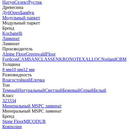
Натур
Селект
Рустик
Древесина
Дуб
Орех
Бамбук
Модульный паркет
Модульный паркет
Бренд
Kochanelli
Ламинат
Ламинат
Производитель
Alpine Floor
Greenwald
Floor
Fort
Icon
CAMSAN
CLASSEN
KRONOTEX
ALLOC
Norland
CBM
Толщина
8 мм
10 мм
12 мм
Разновидность
Влагостойкий
Елочка
Тон
Темный
Натуральный
Светлый
Бежевый
Серый
Белый
Класс
32
33
34
Минеральный MSPC ламинат
Минеральный MSPC ламинат
Бренд
Stone Floor
MICODUR
Ковролин