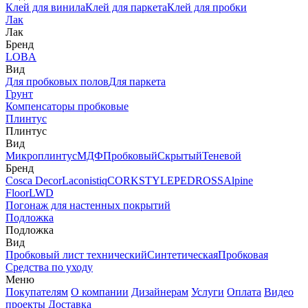
Клей для винила
Клей для паркета
Клей для пробки
Лак
Лак
Бренд
LOBA
Вид
Для пробковых полов
Для паркета
Грунт
Компенсаторы пробковые
Плинтус
Плинтус
Вид
Микроплинтус
МДФ
Пробковый
Скрытый
Теневой
Бренд
Cosca Decor
Laconistiq
CORKSTYLE
PEDROSS
Alpine
Floor
LWD
Погонаж для настенных покрытий
Подложка
Подложка
Вид
Пробковый лист технический
Синтетическая
Пробковая
Средства по уходу
Меню
Покупателям
О компании
Дизайнерам
Услуги
Оплата
Видео
проекты
Доставка