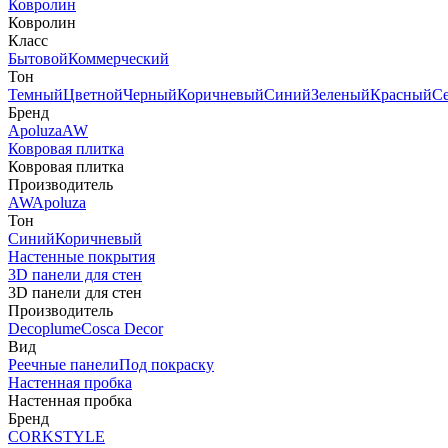
Ковролин
Ковролин
Класс
Бытовой
Коммерческий
Тон
Темный
Цветной
Черный
Коричневый
Синий
Зеленый
Красный
С
Бренд
Apoluza
AW
Ковровая плитка
Ковровая плитка
Производитель
AW
Apoluza
Тон
Синий
Коричневый
Настенные покрытия
3D панели для стен
3D панели для стен
Производитель
Decoplume
Cosca Decor
Вид
Реечные панели
Под покраску
Настенная пробка
Настенная пробка
Бренд
CORKSTYLE