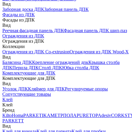
Вид
Заборная доска ДПК
Заборная панель ДПК
Фасады из ДПК
Фасады из ДПК
Вид
Реечная фасадная панель ДПК
Фасадная панель ДПК шип-паз
Ограждения из ДПК
Ограждения из ДПК
Коллекции
Ограждения из ДПК Co-extrusion
Ограждения из ДПК Wood-X
Вид
Балясина ДПК
Крепление ограждений дпк
Крышка столба
ДПК
Перила ДПК
Столб ДПК
Юбка столба ДПК
Комплектующие для ДПК
Комплектующие для ДПК
Вид
Уголок ДПК
Кляймер для ДПК
Регулируемые опоры
Сопутствующие товары
Клей
Клей
Бренд
Kilto
Homa
PARKETIKA
МЕТРПОЛА
PURETOP
Adesiv
CORKST
PARKETT
Вид
Клей для винила
Клей для паркета
Клей для пробки