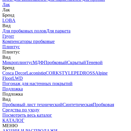
Лак
Лак
Бренд
LOBA
Вид
Для пробковых полов
Для паркета
Грунт
Компенсаторы пробковые
Плинтус
Плинтус
Вид
Микроплинтус
МДФ
Пробковый
Скрытый
Теневой
Бренд
Cosca Decor
Laconistiq
CORKSTYLE
PEDROSS
Alpine
Floor
LWD
Погонаж для настенных покрытий
Подложка
Подложка
Вид
Пробковый лист технический
Синтетическая
Пробковая
Средства по уходу
Посмотреть весь каталог
КАТАЛОГ
МЕНЮ
АКЦИИ И РАСПРОДАЖИ