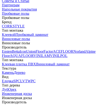
Советы и Статьи
Партнерам
Напольные покрытия
Пробковые полы
Пробковые полы
Бренд
CORKSTYLE
Тип монтажа
Клеевой
Пробковый ламинат
Виниловые полы
Виниловые полы
Производитель
Ensten
Betta
Icon
Union
FloorFactor
ACEFLOOR
Norland
Alpine
Floor
AQUAFLOOR
VINILAM
VINILPOL
Тип монтажа
Клеевая плитка ПВХ
Виниловый ламинат
Текстура
Камень
Дерево
Вид
Елочка
SPC
LVT
WPC
Тип дерева
Дуб
Орех
Инженерная доска
Инженерная доска
Производитель