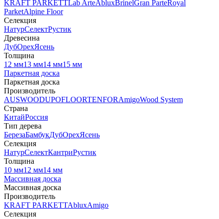
KRAFT PARKETT
Lab Arte
Ablux
Brinel
Gran Parte
Royal
Parket
Alpine Floor
Селекция
Натур
Селект
Рустик
Древесина
Дуб
Орех
Ясень
Толщина
12 мм
13 мм
14 мм
15 мм
Паркетная доска
Паркетная доска
Производитель
AUSWOOD
UPOFLOOR
TENFOR
Amigo
Wood System
Страна
Китай
Россия
Тип дерева
Береза
Бамбук
Дуб
Орех
Ясень
Селекция
Натур
Селект
Кантри
Рустик
Толщина
10 мм
12 мм
14 мм
Массивная доска
Массивная доска
Производитель
KRAFT PARKETT
Ablux
Amigo
Селекция