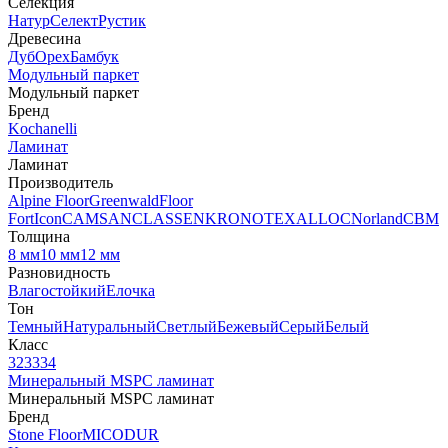
Селекция
Натур
Селект
Рустик
Древесина
Дуб
Орех
Бамбук
Модульный паркет
Модульный паркет
Бренд
Kochanelli
Ламинат
Ламинат
Производитель
Alpine Floor
Greenwald
Floor
Fort
Icon
CAMSAN
CLASSEN
KRONOTEX
ALLOC
Norland
CBM
Толщина
8 мм
10 мм
12 мм
Разновидность
Влагостойкий
Елочка
Тон
Темный
Натуральный
Светлый
Бежевый
Серый
Белый
Класс
32
33
34
Минеральный MSPC ламинат
Минеральный MSPC ламинат
Бренд
Stone Floor
MICODUR