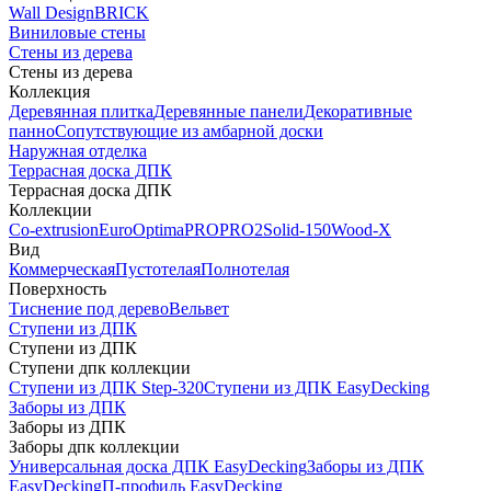
Wall Design
BRICK
Виниловые стены
Стены из дерева
Стены из дерева
Коллекция
Деревянная плитка
Деревянные панели
Декоративные
панно
Сопутствующие из амбарной доски
Наружная отделка
Террасная доска ДПК
Террасная доска ДПК
Коллекции
Co-extrusion
Euro
Optima
PRO
PRO2
Solid-150
Wood-X
Вид
Коммерческая
Пустотелая
Полнотелая
Поверхность
Тиснение под дерево
Вельвет
Ступени из ДПК
Ступени из ДПК
Ступени дпк коллекции
Ступени из ДПК Step-320
Ступени из ДПК EasyDecking
Заборы из ДПК
Заборы из ДПК
Заборы дпк коллекции
Универсальная доска ДПК EasyDecking
Заборы из ДПК
EasyDecking
П-профиль EasyDecking