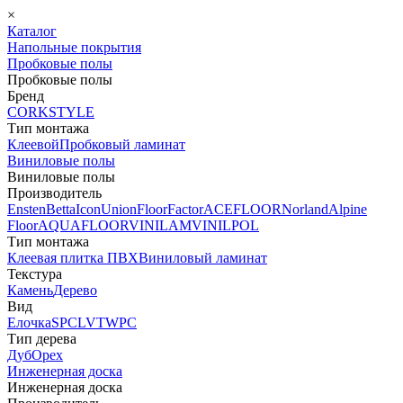
×
Каталог
Напольные покрытия
Пробковые полы
Пробковые полы
Бренд
CORKSTYLE
Тип монтажа
Клеевой
Пробковый ламинат
Виниловые полы
Виниловые полы
Производитель
Ensten
Betta
Icon
Union
FloorFactor
ACEFLOOR
Norland
Alpine
Floor
AQUAFLOOR
VINILAM
VINILPOL
Тип монтажа
Клеевая плитка ПВХ
Виниловый ламинат
Текстура
Камень
Дерево
Вид
Елочка
SPC
LVT
WPC
Тип дерева
Дуб
Орех
Инженерная доска
Инженерная доска