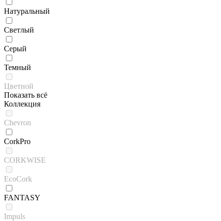
Натуральный
Светлый
Серый
Темный
Цветной
Показать всё
Коллекция
Chevron
CorkPro
CORKWISE
EcoCork
FANTASY
Impuls