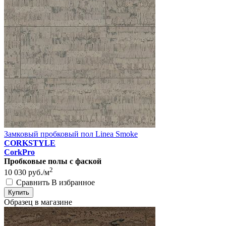
Замковый пробковый пол Linea Smoke
CORKSTYLE
CorkPro
Пробковые полы с фаской
2
10 030
руб./м
Сравнить
В избранное
Купить
Образец в магазине