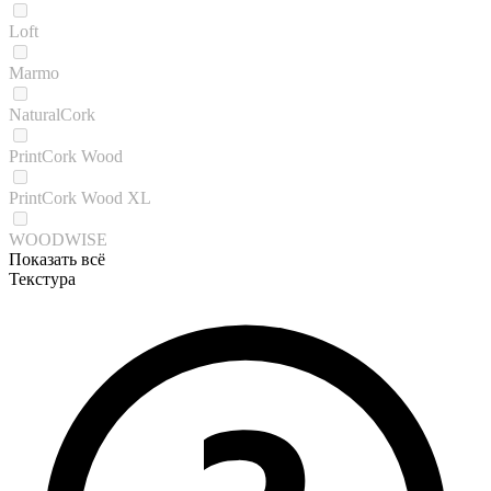
Loft
Marmo
NaturalCork
PrintCork Wood
PrintCork Wood XL
WOODWISE
Показать всё
Текстура