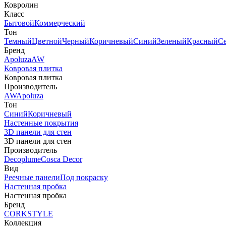
Ковролин
Класс
Бытовой
Коммерческий
Тон
Темный
Цветной
Черный
Коричневый
Синий
Зеленый
Красный
С
Бренд
Apoluza
AW
Ковровая плитка
Ковровая плитка
Производитель
AW
Apoluza
Тон
Синий
Коричневый
Настенные покрытия
3D панели для стен
3D панели для стен
Производитель
Decoplume
Cosca Decor
Вид
Реечные панели
Под покраску
Настенная пробка
Настенная пробка
Бренд
CORKSTYLE
Коллекция