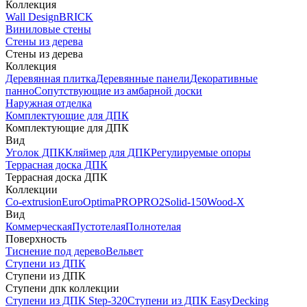
Коллекция
Wall Design
BRICK
Виниловые стены
Стены из дерева
Стены из дерева
Коллекция
Деревянная плитка
Деревянные панели
Декоративные
панно
Сопутствующие из амбарной доски
Наружная отделка
Комплектующие для ДПК
Комплектующие для ДПК
Вид
Уголок ДПК
Кляймер для ДПК
Регулируемые опоры
Террасная доска ДПК
Террасная доска ДПК
Коллекции
Co-extrusion
Euro
Optima
PRO
PRO2
Solid-150
Wood-X
Вид
Коммерческая
Пустотелая
Полнотелая
Поверхность
Тиснение под дерево
Вельвет
Ступени из ДПК
Ступени из ДПК
Ступени дпк коллекции
Ступени из ДПК Step-320
Ступени из ДПК EasyDecking