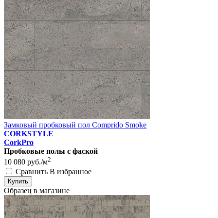
Замковый пробковый пол Comprido Smoke
CORKSTYLE
CorkPro
Пробковые полы с фаской
2
10 080
руб./м
Сравнить
В избранное
Купить
Образец в магазине