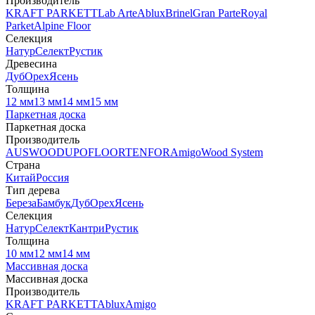
Производитель
KRAFT PARKETT
Lab Arte
Ablux
Brinel
Gran Parte
Royal
Parket
Alpine Floor
Селекция
Натур
Селект
Рустик
Древесина
Дуб
Орех
Ясень
Толщина
12 мм
13 мм
14 мм
15 мм
Паркетная доска
Паркетная доска
Производитель
AUSWOOD
UPOFLOOR
TENFOR
Amigo
Wood System
Страна
Китай
Россия
Тип дерева
Береза
Бамбук
Дуб
Орех
Ясень
Селекция
Натур
Селект
Кантри
Рустик
Толщина
10 мм
12 мм
14 мм
Массивная доска
Массивная доска
Производитель
KRAFT PARKETT
Ablux
Amigo