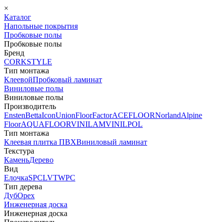
×
Каталог
Напольные покрытия
Пробковые полы
Пробковые полы
Бренд
CORKSTYLE
Тип монтажа
Клеевой
Пробковый ламинат
Виниловые полы
Виниловые полы
Производитель
Ensten
Betta
Icon
Union
FloorFactor
ACEFLOOR
Norland
Alpine
Floor
AQUAFLOOR
VINILAM
VINILPOL
Тип монтажа
Клеевая плитка ПВХ
Виниловый ламинат
Текстура
Камень
Дерево
Вид
Елочка
SPC
LVT
WPC
Тип дерева
Дуб
Орех
Инженерная доска
Инженерная доска