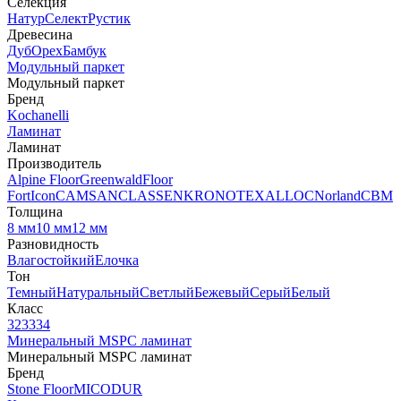
Селекция
Натур
Селект
Рустик
Древесина
Дуб
Орех
Бамбук
Модульный паркет
Модульный паркет
Бренд
Kochanelli
Ламинат
Ламинат
Производитель
Alpine Floor
Greenwald
Floor
Fort
Icon
CAMSAN
CLASSEN
KRONOTEX
ALLOC
Norland
CBM
Толщина
8 мм
10 мм
12 мм
Разновидность
Влагостойкий
Елочка
Тон
Темный
Натуральный
Светлый
Бежевый
Серый
Белый
Класс
32
33
34
Минеральный MSPC ламинат
Минеральный MSPC ламинат
Бренд
Stone Floor
MICODUR