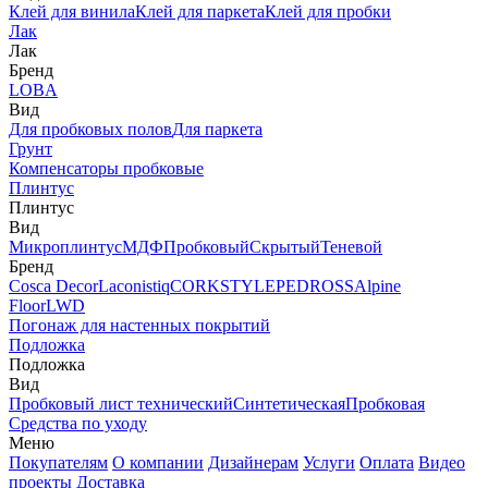
Клей для винила
Клей для паркета
Клей для пробки
Лак
Лак
Бренд
LOBA
Вид
Для пробковых полов
Для паркета
Грунт
Компенсаторы пробковые
Плинтус
Плинтус
Вид
Микроплинтус
МДФ
Пробковый
Скрытый
Теневой
Бренд
Cosca Decor
Laconistiq
CORKSTYLE
PEDROSS
Alpine
Floor
LWD
Погонаж для настенных покрытий
Подложка
Подложка
Вид
Пробковый лист технический
Синтетическая
Пробковая
Средства по уходу
Меню
Покупателям
О компании
Дизайнерам
Услуги
Оплата
Видео
проекты
Доставка