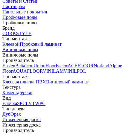
Советы и Статьи
Партнерам
Напольные покрытия
Пробковые полы
Пробковые полы
Бренд
CORKSTYLE
Тип монтажа
Клеевой
Пробковый ламинат
Виниловые полы
Виниловые полы
Производитель
Ensten
Betta
Icon
Union
FloorFactor
ACEFLOOR
Norland
Alpine
Floor
AQUAFLOOR
VINILAM
VINILPOL
Тип монтажа
Клеевая плитка ПВХ
Виниловый ламинат
Текстура
Камень
Дерево
Вид
Елочка
SPC
LVT
WPC
Тип дерева
Дуб
Орех
Инженерная доска
Инженерная доска
Производитель