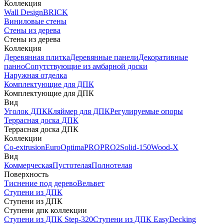
Коллекция
Wall Design
BRICK
Виниловые стены
Стены из дерева
Стены из дерева
Коллекция
Деревянная плитка
Деревянные панели
Декоративные
панно
Сопутствующие из амбарной доски
Наружная отделка
Комплектующие для ДПК
Комплектующие для ДПК
Вид
Уголок ДПК
Кляймер для ДПК
Регулируемые опоры
Террасная доска ДПК
Террасная доска ДПК
Коллекции
Co-extrusion
Euro
Optima
PRO
PRO2
Solid-150
Wood-X
Вид
Коммерческая
Пустотелая
Полнотелая
Поверхность
Тиснение под дерево
Вельвет
Ступени из ДПК
Ступени из ДПК
Ступени дпк коллекции
Ступени из ДПК Step-320
Ступени из ДПК EasyDecking