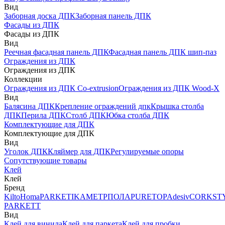
Вид
Заборная доска ДПК
Заборная панель ДПК
Фасады из ДПК
Фасады из ДПК
Вид
Реечная фасадная панель ДПК
Фасадная панель ДПК шип-паз
Ограждения из ДПК
Ограждения из ДПК
Коллекции
Ограждения из ДПК Co-extrusion
Ограждения из ДПК Wood-X
Вид
Балясина ДПК
Крепление ограждений дпк
Крышка столба
ДПК
Перила ДПК
Столб ДПК
Юбка столба ДПК
Комплектующие для ДПК
Комплектующие для ДПК
Вид
Уголок ДПК
Кляймер для ДПК
Регулируемые опоры
Сопутствующие товары
Клей
Клей
Бренд
Kilto
Homa
PARKETIKA
МЕТРПОЛА
PURETOP
Adesiv
CORKST
PARKETT
Вид
Клей для винила
Клей для паркета
Клей для пробки