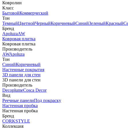
Ковролин
Класс
Бытовой
Коммерческий
Тон
Темный
Цветной
Черный
Коричневый
Синий
Зеленый
Красный
С
Бренд
Apoluza
AW
Ковровая плитка
Ковровая плитка
Производитель
AW
Apoluza
Тон
Синий
Коричневый
Настенные покрытия
3D панели для стен
3D панели для стен
Производитель
Decoplume
Cosca Decor
Вид
Реечные панели
Под покраску
Настенная пробка
Настенная пробка
Бренд
CORKSTYLE
Коллекция