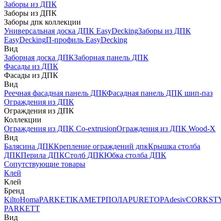
Заборы из ДПК
Заборы из ДПК
Заборы дпк коллекции
Универсальная доска ДПК EasyDecking
Заборы из ДПК
EasyDecking
П-профиль EasyDecking
Вид
Заборная доска ДПК
Заборная панель ДПК
Фасады из ДПК
Фасады из ДПК
Вид
Реечная фасадная панель ДПК
Фасадная панель ДПК шип-паз
Ограждения из ДПК
Ограждения из ДПК
Коллекции
Ограждения из ДПК Co-extrusion
Ограждения из ДПК Wood-X
Вид
Балясина ДПК
Крепление ограждений дпк
Крышка столба
ДПК
Перила ДПК
Столб ДПК
Юбка столба ДПК
Сопутствующие товары
Клей
Клей
Бренд
Kilto
Homa
PARKETIKA
МЕТРПОЛА
PURETOP
Adesiv
CORKST
PARKETT
Вид