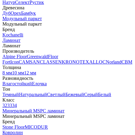
Натур
Селект
Рустик
Древесина
Дуб
Орех
Бамбук
Модульный паркет
Модульный паркет
Бренд
Kochanelli
Ламинат
Ламинат
Производитель
Alpine Floor
Greenwald
Floor
Fort
Icon
CAMSAN
CLASSEN
KRONOTEX
ALLOC
Norland
CBM
Толщина
8 мм
10 мм
12 мм
Разновидность
Влагостойкий
Елочка
Тон
Темный
Натуральный
Светлый
Бежевый
Серый
Белый
Класс
32
33
34
Минеральный MSPC ламинат
Минеральный MSPC ламинат
Бренд
Stone Floor
MICODUR
Ковролин