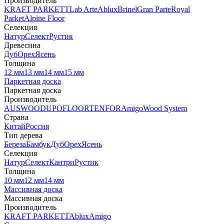
Производитель
KRAFT PARKETT
Lab Arte
Ablux
Brinel
Gran Parte
Royal
Parket
Alpine Floor
Селекция
Натур
Селект
Рустик
Древесина
Дуб
Орех
Ясень
Толщина
12 мм
13 мм
14 мм
15 мм
Паркетная доска
Паркетная доска
Производитель
AUSWOOD
UPOFLOOR
TENFOR
Amigo
Wood System
Страна
Китай
Россия
Тип дерева
Береза
Бамбук
Дуб
Орех
Ясень
Селекция
Натур
Селект
Кантри
Рустик
Толщина
10 мм
12 мм
14 мм
Массивная доска
Массивная доска
Производитель
KRAFT PARKETT
Ablux
Amigo