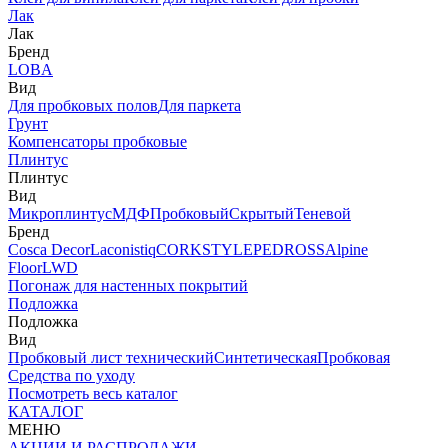
Лак
Лак
Бренд
LOBA
Вид
Для пробковых полов
Для паркета
Грунт
Компенсаторы пробковые
Плинтус
Плинтус
Вид
Микроплинтус
МДФ
Пробковый
Скрытый
Теневой
Бренд
Cosca Decor
Laconistiq
CORKSTYLE
PEDROSS
Alpine
Floor
LWD
Погонаж для настенных покрытий
Подложка
Подложка
Вид
Пробковый лист технический
Синтетическая
Пробковая
Средства по уходу
Посмотреть весь каталог
КАТАЛОГ
МЕНЮ
АКЦИИ И РАСПРОДАЖИ