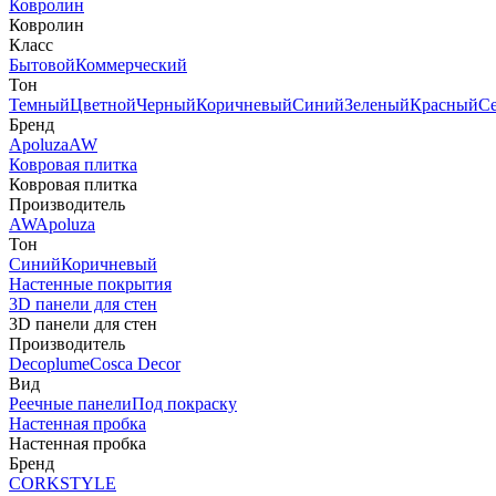
Ковролин
Ковролин
Класс
Бытовой
Коммерческий
Тон
Темный
Цветной
Черный
Коричневый
Синий
Зеленый
Красный
С
Бренд
Apoluza
AW
Ковровая плитка
Ковровая плитка
Производитель
AW
Apoluza
Тон
Синий
Коричневый
Настенные покрытия
3D панели для стен
3D панели для стен
Производитель
Decoplume
Cosca Decor
Вид
Реечные панели
Под покраску
Настенная пробка
Настенная пробка
Бренд
CORKSTYLE