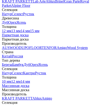
KRAFT PARKETT
Lab Arte
Ablux
Brinel
Gran Parte
Royal
Parket
Alpine Floor
Селекция
Натур
Селект
Рустик
Древесина
Дуб
Орех
Ясень
Толщина
12 мм
13 мм
14 мм
15 мм
Паркетная доска
Паркетная доска
Производитель
AUSWOOD
UPOFLOOR
TENFOR
Amigo
Wood System
Страна
Китай
Россия
Тип дерева
Береза
Бамбук
Дуб
Орех
Ясень
Селекция
Натур
Селект
Кантри
Рустик
Толщина
10 мм
12 мм
14 мм
Массивная доска
Массивная доска
Производитель
KRAFT PARKETT
Ablux
Amigo
Селекция