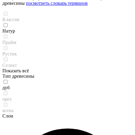
древесины
посмотреть словарь терминов
Классик
Натур
Прайм
Рустик
Селект
Показать всё
Тип древесины
дуб
орех
ясень
Слои