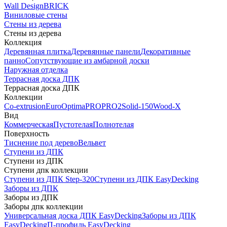
Wall Design
BRICK
Виниловые стены
Стены из дерева
Стены из дерева
Коллекция
Деревянная плитка
Деревянные панели
Декоративные
панно
Сопутствующие из амбарной доски
Наружная отделка
Террасная доска ДПК
Террасная доска ДПК
Коллекции
Co-extrusion
Euro
Optima
PRO
PRO2
Solid-150
Wood-X
Вид
Коммерческая
Пустотелая
Полнотелая
Поверхность
Тиснение под дерево
Вельвет
Ступени из ДПК
Ступени из ДПК
Ступени дпк коллекции
Ступени из ДПК Step-320
Ступени из ДПК EasyDecking
Заборы из ДПК
Заборы из ДПК
Заборы дпк коллекции
Универсальная доска ДПК EasyDecking
Заборы из ДПК
EasyDecking
П-профиль EasyDecking