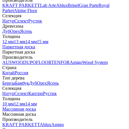
Производитель
KRAFT PARKETT
Lab Arte
Ablux
Brinel
Gran Parte
Royal
Parket
Alpine Floor
Селекция
Натур
Селект
Рустик
Древесина
Дуб
Орех
Ясень
Толщина
12 мм
13 мм
14 мм
15 мм
Паркетная доска
Паркетная доска
Производитель
AUSWOOD
UPOFLOOR
TENFOR
Amigo
Wood System
Страна
Китай
Россия
Тип дерева
Береза
Бамбук
Дуб
Орех
Ясень
Селекция
Натур
Селект
Кантри
Рустик
Толщина
10 мм
12 мм
14 мм
Массивная доска
Массивная доска
Производитель
KRAFT PARKETT
Ablux
Amigo