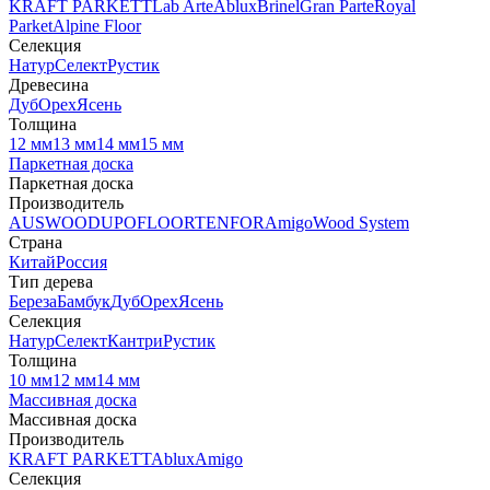
KRAFT PARKETT
Lab Arte
Ablux
Brinel
Gran Parte
Royal
Parket
Alpine Floor
Селекция
Натур
Селект
Рустик
Древесина
Дуб
Орех
Ясень
Толщина
12 мм
13 мм
14 мм
15 мм
Паркетная доска
Паркетная доска
Производитель
AUSWOOD
UPOFLOOR
TENFOR
Amigo
Wood System
Страна
Китай
Россия
Тип дерева
Береза
Бамбук
Дуб
Орех
Ясень
Селекция
Натур
Селект
Кантри
Рустик
Толщина
10 мм
12 мм
14 мм
Массивная доска
Массивная доска
Производитель
KRAFT PARKETT
Ablux
Amigo
Селекция