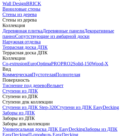
Wall Design
BRICK
Виниловые стены
Стены из дерева
Стены из дерева
Коллекция
Деревянная плитка
Деревянные панели
Декоративные
панно
Сопутствующие из амбарной доски
Наружная отделка
Террасная доска ДПК
Террасная доска ДПК
Коллекции
Co-extrusion
Euro
Optima
PRO
PRO2
Solid-150
Wood-X
Вид
Коммерческая
Пустотелая
Полнотелая
Поверхность
Тиснение под дерево
Вельвет
Ступени из ДПК
Ступени из ДПК
Ступени дпк коллекции
Ступени из ДПК Step-320
Ступени из ДПК EasyDecking
Заборы из ДПК
Заборы из ДПК
Заборы дпк коллекции
Универсальная доска ДПК EasyDecking
Заборы из ДПК
EasyDecking
П-профиль EasyDecking