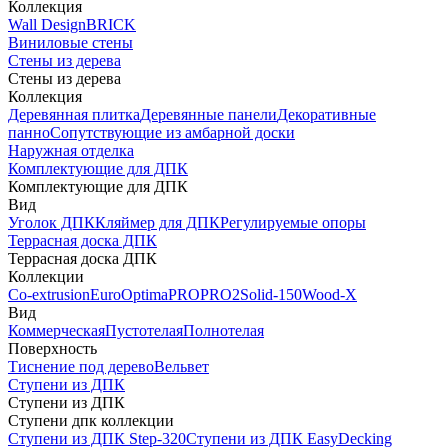
Коллекция
Wall Design
BRICK
Виниловые стены
Стены из дерева
Стены из дерева
Коллекция
Деревянная плитка
Деревянные панели
Декоративные
панно
Сопутствующие из амбарной доски
Наружная отделка
Комплектующие для ДПК
Комплектующие для ДПК
Вид
Уголок ДПК
Кляймер для ДПК
Регулируемые опоры
Террасная доска ДПК
Террасная доска ДПК
Коллекции
Co-extrusion
Euro
Optima
PRO
PRO2
Solid-150
Wood-X
Вид
Коммерческая
Пустотелая
Полнотелая
Поверхность
Тиснение под дерево
Вельвет
Ступени из ДПК
Ступени из ДПК
Ступени дпк коллекции
Ступени из ДПК Step-320
Ступени из ДПК EasyDecking