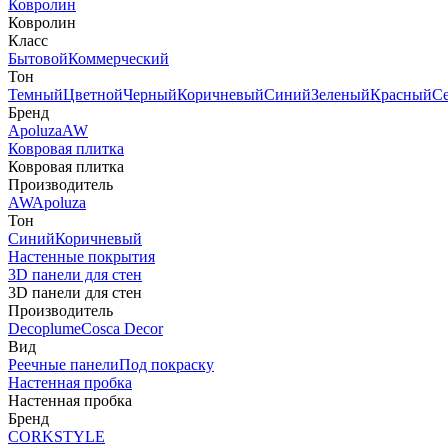
Ковролин
Ковролин
Класс
Бытовой
Коммерческий
Тон
Темный
Цветной
Черный
Коричневый
Синий
Зеленый
Красный
С
Бренд
Apoluza
AW
Ковровая плитка
Ковровая плитка
Производитель
AW
Apoluza
Тон
Синий
Коричневый
Настенные покрытия
3D панели для стен
3D панели для стен
Производитель
Decoplume
Cosca Decor
Вид
Реечные панели
Под покраску
Настенная пробка
Настенная пробка
Бренд
CORKSTYLE