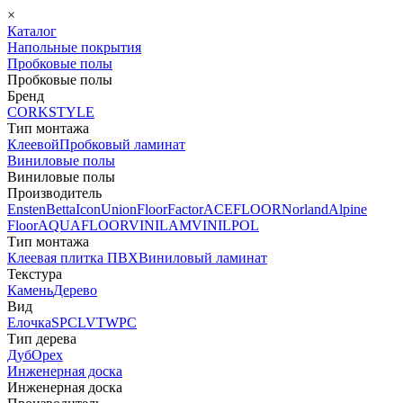
×
Каталог
Напольные покрытия
Пробковые полы
Пробковые полы
Бренд
CORKSTYLE
Тип монтажа
Клеевой
Пробковый ламинат
Виниловые полы
Виниловые полы
Производитель
Ensten
Betta
Icon
Union
FloorFactor
ACEFLOOR
Norland
Alpine
Floor
AQUAFLOOR
VINILAM
VINILPOL
Тип монтажа
Клеевая плитка ПВХ
Виниловый ламинат
Текстура
Камень
Дерево
Вид
Елочка
SPC
LVT
WPC
Тип дерева
Дуб
Орех
Инженерная доска
Инженерная доска