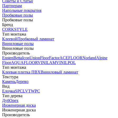
Советы и Статьи
Партнерам
Напольные покрытия
Пробковые полы
Пробковые полы
Бренд
CORKSTYLE
Тип монтажа
Клеевой
Пробковый ламинат
Виниловые полы
Виниловые полы
Производитель
Ensten
Betta
Icon
Union
FloorFactor
ACEFLOOR
Norland
Alpine
Floor
AQUAFLOOR
VINILAM
VINILPOL
Тип монтажа
Клеевая плитка ПВХ
Виниловый ламинат
Текстура
Камень
Дерево
Вид
Елочка
SPC
LVT
WPC
Тип дерева
Дуб
Орех
Инженерная доска
Инженерная доска
Производитель