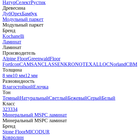
Натур
Селект
Рустик
Древесина
Дуб
Орех
Бамбук
Модульный паркет
Модульный паркет
Бренд
Kochanelli
Ламинат
Ламинат
Производитель
Alpine Floor
Greenwald
Floor
Fort
Icon
CAMSAN
CLASSEN
KRONOTEX
ALLOC
Norland
CBM
Толщина
8 мм
10 мм
12 мм
Разновидность
Влагостойкий
Елочка
Тон
Темный
Натуральный
Светлый
Бежевый
Серый
Белый
Класс
32
33
34
Минеральный MSPC ламинат
Минеральный MSPC ламинат
Бренд
Stone Floor
MICODUR
Ковролин