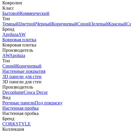
Ковролин
Класс
Бытовой
Коммерческий
Тон
Темный
Цветной
Черный
Коричневый
Синий
Зеленый
Красный
С
Бренд
Apoluza
AW
Ковровая плитка
Ковровая плитка
Производитель
AW
Apoluza
Тон
Синий
Коричневый
Настенные покрытия
3D панели для стен
3D панели для стен
Производитель
Decoplume
Cosca Decor
Вид
Реечные панели
Под покраску
Настенная пробка
Настенная пробка
Бренд
CORKSTYLE
Коллекция