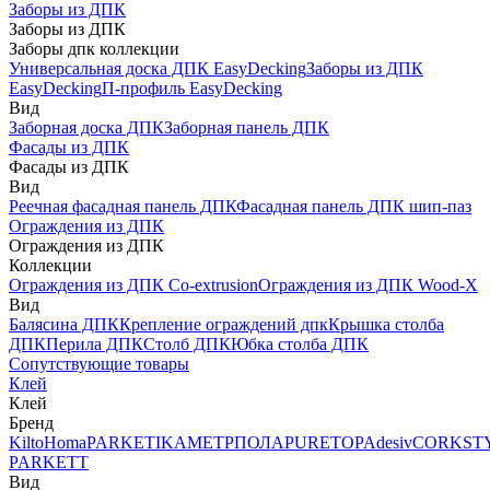
Заборы из ДПК
Заборы из ДПК
Заборы дпк коллекции
Универсальная доска ДПК EasyDecking
Заборы из ДПК
EasyDecking
П-профиль EasyDecking
Вид
Заборная доска ДПК
Заборная панель ДПК
Фасады из ДПК
Фасады из ДПК
Вид
Реечная фасадная панель ДПК
Фасадная панель ДПК шип-паз
Ограждения из ДПК
Ограждения из ДПК
Коллекции
Ограждения из ДПК Co-extrusion
Ограждения из ДПК Wood-X
Вид
Балясина ДПК
Крепление ограждений дпк
Крышка столба
ДПК
Перила ДПК
Столб ДПК
Юбка столба ДПК
Сопутствующие товары
Клей
Клей
Бренд
Kilto
Homa
PARKETIKA
МЕТРПОЛА
PURETOP
Adesiv
CORKST
PARKETT
Вид