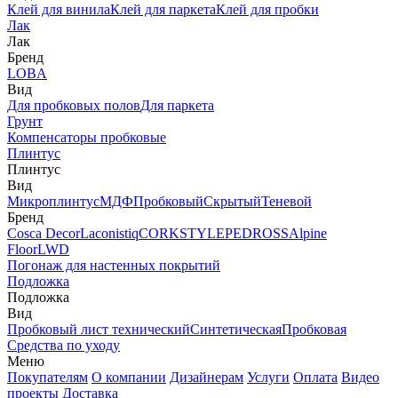
Клей для винила
Клей для паркета
Клей для пробки
Лак
Лак
Бренд
LOBA
Вид
Для пробковых полов
Для паркета
Грунт
Компенсаторы пробковые
Плинтус
Плинтус
Вид
Микроплинтус
МДФ
Пробковый
Скрытый
Теневой
Бренд
Cosca Decor
Laconistiq
CORKSTYLE
PEDROSS
Alpine
Floor
LWD
Погонаж для настенных покрытий
Подложка
Подложка
Вид
Пробковый лист технический
Синтетическая
Пробковая
Средства по уходу
Меню
Покупателям
О компании
Дизайнерам
Услуги
Оплата
Видео
проекты
Доставка