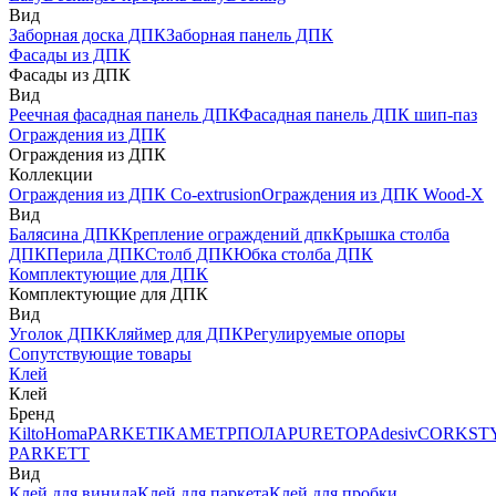
Вид
Заборная доска ДПК
Заборная панель ДПК
Фасады из ДПК
Фасады из ДПК
Вид
Реечная фасадная панель ДПК
Фасадная панель ДПК шип-паз
Ограждения из ДПК
Ограждения из ДПК
Коллекции
Ограждения из ДПК Co-extrusion
Ограждения из ДПК Wood-X
Вид
Балясина ДПК
Крепление ограждений дпк
Крышка столба
ДПК
Перила ДПК
Столб ДПК
Юбка столба ДПК
Комплектующие для ДПК
Комплектующие для ДПК
Вид
Уголок ДПК
Кляймер для ДПК
Регулируемые опоры
Сопутствующие товары
Клей
Клей
Бренд
Kilto
Homa
PARKETIKA
МЕТРПОЛА
PURETOP
Adesiv
CORKST
PARKETT
Вид
Клей для винила
Клей для паркета
Клей для пробки