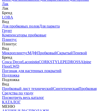
Лак
Лак
Бренд
LOBA
Вид
Для пробковых полов
Для паркета
Грунт
Компенсаторы пробковые
Плинтус
Плинтус
Вид
Микроплинтус
МДФ
Пробковый
Скрытый
Теневой
Бренд
Cosca Decor
Laconistiq
CORKSTYLE
PEDROSS
Alpine
Floor
LWD
Погонаж для настенных покрытий
Подложка
Подложка
Вид
Пробковый лист технический
Синтетическая
Пробковая
Средства по уходу
Посмотреть весь каталог
КАТАЛОГ
МЕНЮ
АКЦИИ И РАСПРОДАЖИ