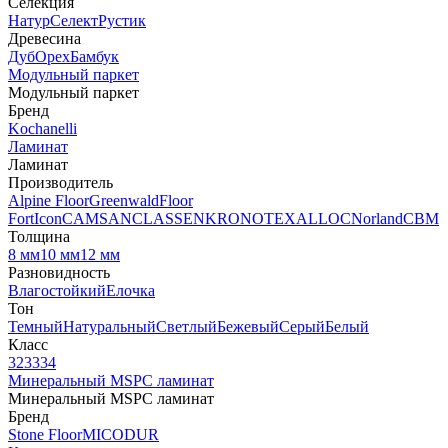
Селекция
Натур
Селект
Рустик
Древесина
Дуб
Орех
Бамбук
Модульный паркет
Модульный паркет
Бренд
Kochanelli
Ламинат
Ламинат
Производитель
Alpine Floor
Greenwald
Floor
Fort
Icon
CAMSAN
CLASSEN
KRONOTEX
ALLOC
Norland
CBM
Толщина
8 мм
10 мм
12 мм
Разновидность
Влагостойкий
Елочка
Тон
Темный
Натуральный
Светлый
Бежевый
Серый
Белый
Класс
32
33
34
Минеральный MSPC ламинат
Минеральный MSPC ламинат
Бренд
Stone Floor
MICODUR