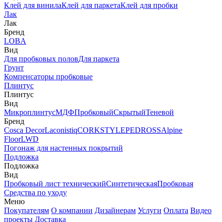
Клей для винила
Клей для паркета
Клей для пробки
Лак
Лак
Бренд
LOBA
Вид
Для пробковых полов
Для паркета
Грунт
Компенсаторы пробковые
Плинтус
Плинтус
Вид
Микроплинтус
МДФ
Пробковый
Скрытый
Теневой
Бренд
Cosca Decor
Laconistiq
CORKSTYLE
PEDROSS
Alpine
Floor
LWD
Погонаж для настенных покрытий
Подложка
Подложка
Вид
Пробковый лист технический
Синтетическая
Пробковая
Средства по уходу
Меню
Покупателям
О компании
Дизайнерам
Услуги
Оплата
Видео
проекты
Доставка