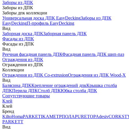
Заборы из ДПК
Заборы из ДПК
Заборы дпк коллекции
Универсальная доска ДПК EasyDecking
Заборы из ДПК
EasyDecking
П-профиль EasyDecking
Вид
Заборная доска ДПК
Заборная панель ДПК
Фасады из ДПК
Фасады из ДПК
Вид
Реечная фасадная панель ДПК
Фасадная панель ДПК шип-паз
Ограждения из ДПК
Ограждения из ДПК
Коллекции
Ограждения из ДПК Co-extrusion
Ограждения из ДПК Wood-X
Вид
Балясина ДПК
Крепление ограждений дпк
Крышка столба
ДПК
Перила ДПК
Столб ДПК
Юбка столба ДПК
Сопутствующие товары
Клей
Клей
Бренд
Kilto
Homa
PARKETIKA
МЕТРПОЛА
PURETOP
Adesiv
CORKST
PARKETT
Вид