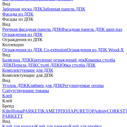
Вид
Заборная доска ДПК
Заборная панель ДПК
Фасады из ДПК
Фасады из ДПК
Вид
Реечная фасадная панель ДПК
Фасадная панель ДПК шип-паз
Ограждения из ДПК
Ограждения из ДПК
Коллекции
Ограждения из ДПК Co-extrusion
Ограждения из ДПК Wood-X
Вид
Балясина ДПК
Крепление ограждений дпк
Крышка столба
ДПК
Перила ДПК
Столб ДПК
Юбка столба ДПК
Комплектующие для ДПК
Комплектующие для ДПК
Вид
Уголок ДПК
Кляймер для ДПК
Регулируемые опоры
Сопутствующие товары
Клей
Клей
Бренд
Kilto
Homa
PARKETIKA
МЕТРПОЛА
PURETOP
Adesiv
CORKST
PARKETT
Вид
Клей для винила
Клей для паркета
Клей для пробки