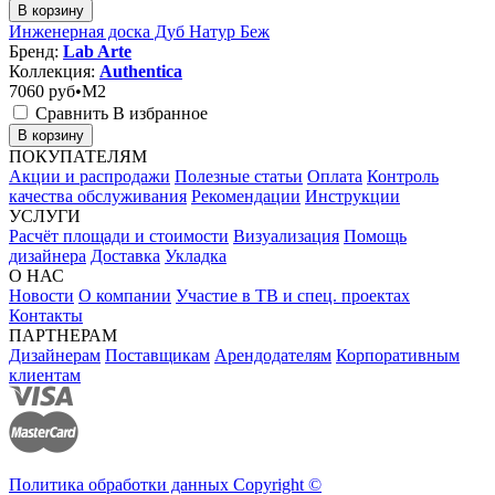
В корзину
Инженерная доска Дуб Натур Беж
Бренд:
Lab Arte
Коллекция:
Authentica
7060
руб•M2
Сравнить
В избранное
В корзину
ПОКУПАТЕЛЯМ
Акции и распродажи
Полезные статьи
Оплата
Контроль
качества обслуживания
Рекомендации
Инструкции
УСЛУГИ
Расчёт площади и стоимости
Визуализация
Помощь
дизайнера
Доставка
Укладка
О НАС
Новости
О компании
Участие в ТВ и спец. проектах
Контакты
ПАРТНЕРАМ
Дизайнерам
Поставщикам
Арендодателям
Корпоративным
клиентам
Политика обработки данных Copyright ©