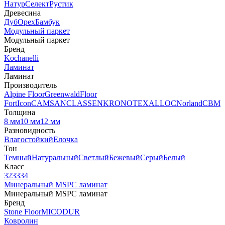
Натур
Селект
Рустик
Древесина
Дуб
Орех
Бамбук
Модульный паркет
Модульный паркет
Бренд
Kochanelli
Ламинат
Ламинат
Производитель
Alpine Floor
Greenwald
Floor
Fort
Icon
CAMSAN
CLASSEN
KRONOTEX
ALLOC
Norland
CBM
Толщина
8 мм
10 мм
12 мм
Разновидность
Влагостойкий
Елочка
Тон
Темный
Натуральный
Светлый
Бежевый
Серый
Белый
Класс
32
33
34
Минеральный MSPC ламинат
Минеральный MSPC ламинат
Бренд
Stone Floor
MICODUR
Ковролин