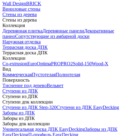
Wall Design
BRICK
Виниловые стены
Стены из дерева
Стены из дерева
Коллекция
Деревянная плитка
Деревянные панели
Декоративные
панно
Сопутствующие из амбарной доски
Наружная отделка
Террасная доска ДПК
Террасная доска ДПК
Коллекции
Co-extrusion
Euro
Optima
PRO
PRO2
Solid-150
Wood-X
Вид
Коммерческая
Пустотелая
Полнотелая
Поверхность
Тиснение под дерево
Вельвет
Ступени из ДПК
Ступени из ДПК
Ступени дпк коллекции
Ступени из ДПК Step-320
Ступени из ДПК EasyDecking
Заборы из ДПК
Заборы из ДПК
Заборы дпк коллекции
Универсальная доска ДПК EasyDecking
Заборы из ДПК
EasyDecking
П-профиль EasyDecking