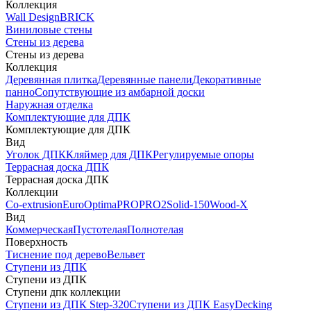
Коллекция
Wall Design
BRICK
Виниловые стены
Стены из дерева
Стены из дерева
Коллекция
Деревянная плитка
Деревянные панели
Декоративные
панно
Сопутствующие из амбарной доски
Наружная отделка
Комплектующие для ДПК
Комплектующие для ДПК
Вид
Уголок ДПК
Кляймер для ДПК
Регулируемые опоры
Террасная доска ДПК
Террасная доска ДПК
Коллекции
Co-extrusion
Euro
Optima
PRO
PRO2
Solid-150
Wood-X
Вид
Коммерческая
Пустотелая
Полнотелая
Поверхность
Тиснение под дерево
Вельвет
Ступени из ДПК
Ступени из ДПК
Ступени дпк коллекции
Ступени из ДПК Step-320
Ступени из ДПК EasyDecking