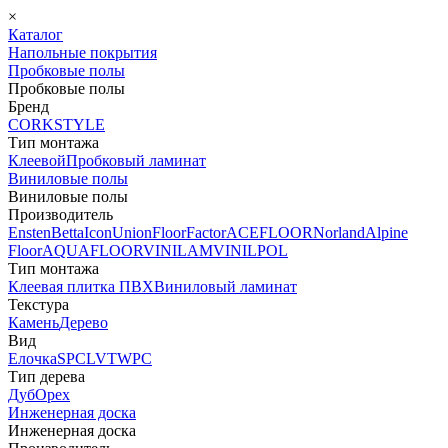
×
Каталог
Напольные покрытия
Пробковые полы
Пробковые полы
Бренд
CORKSTYLE
Тип монтажа
Клеевой
Пробковый ламинат
Виниловые полы
Виниловые полы
Производитель
Ensten
Betta
Icon
Union
FloorFactor
ACEFLOOR
Norland
Alpine
Floor
AQUAFLOOR
VINILAM
VINILPOL
Тип монтажа
Клеевая плитка ПВХ
Виниловый ламинат
Текстура
Камень
Дерево
Вид
Елочка
SPC
LVT
WPC
Тип дерева
Дуб
Орех
Инженерная доска
Инженерная доска