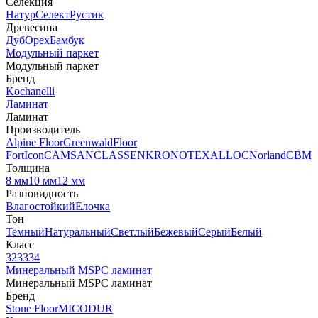
Селекция
Натур
Селект
Рустик
Древесина
Дуб
Орех
Бамбук
Модульный паркет
Модульный паркет
Бренд
Kochanelli
Ламинат
Ламинат
Производитель
Alpine Floor
Greenwald
Floor
Fort
Icon
CAMSAN
CLASSEN
KRONOTEX
ALLOC
Norland
CBM
Толщина
8 мм
10 мм
12 мм
Разновидность
Влагостойкий
Елочка
Тон
Темный
Натуральный
Светлый
Бежевый
Серый
Белый
Класс
32
33
34
Минеральный MSPC ламинат
Минеральный MSPC ламинат
Бренд
Stone Floor
MICODUR