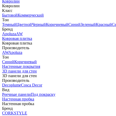
Ковролин
Ковролин
Класс
Бытовой
Коммерческий
Тон
Темный
Цветной
Черный
Коричневый
Синий
Зеленый
Красный
С
Бренд
Apoluza
AW
Ковровая плитка
Ковровая плитка
Производитель
AW
Apoluza
Тон
Синий
Коричневый
Настенные покрытия
3D панели для стен
3D панели для стен
Производитель
Decoplume
Cosca Decor
Вид
Реечные панели
Под покраску
Настенная пробка
Настенная пробка
Бренд
CORKSTYLE