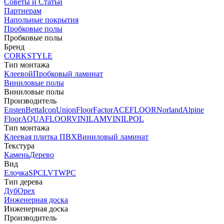
Советы и Статьи
Партнерам
Напольные покрытия
Пробковые полы
Пробковые полы
Бренд
CORKSTYLE
Тип монтажа
Клеевой
Пробковый ламинат
Виниловые полы
Виниловые полы
Производитель
Ensten
Betta
Icon
Union
FloorFactor
ACEFLOOR
Norland
Alpine
Floor
AQUAFLOOR
VINILAM
VINILPOL
Тип монтажа
Клеевая плитка ПВХ
Виниловый ламинат
Текстура
Камень
Дерево
Вид
Елочка
SPC
LVT
WPC
Тип дерева
Дуб
Орех
Инженерная доска
Инженерная доска
Производитель