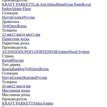
Производитель
KRAFT PARKETT
Lab Arte
Ablux
Brinel
Gran Parte
Royal
Parket
Alpine Floor
Селекция
Натур
Селект
Рустик
Древесина
Дуб
Орех
Ясень
Толщина
12 мм
13 мм
14 мм
15 мм
Паркетная доска
Паркетная доска
Производитель
AUSWOOD
UPOFLOOR
TENFOR
Amigo
Wood System
Страна
Китай
Россия
Тип дерева
Береза
Бамбук
Дуб
Орех
Ясень
Селекция
Натур
Селект
Кантри
Рустик
Толщина
10 мм
12 мм
14 мм
Массивная доска
Массивная доска
Производитель
KRAFT PARKETT
Ablux
Amigo