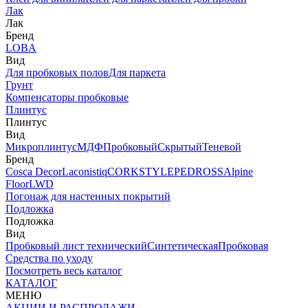
Лак
Лак
Бренд
LOBA
Вид
Для пробковых полов
Для паркета
Грунт
Компенсаторы пробковые
Плинтус
Плинтус
Вид
Микроплинтус
МДФ
Пробковый
Скрытый
Теневой
Бренд
Cosca Decor
Laconistiq
CORKSTYLE
PEDROSS
Alpine
Floor
LWD
Погонаж для настенных покрытий
Подложка
Подложка
Вид
Пробковый лист технический
Синтетическая
Пробковая
Средства по уходу
Посмотреть весь каталог
КАТАЛОГ
МЕНЮ
АКЦИИ И РАСПРОДАЖИ