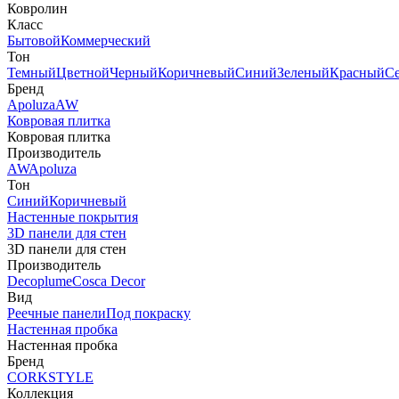
Ковролин
Класс
Бытовой
Коммерческий
Тон
Темный
Цветной
Черный
Коричневый
Синий
Зеленый
Красный
С
Бренд
Apoluza
AW
Ковровая плитка
Ковровая плитка
Производитель
AW
Apoluza
Тон
Синий
Коричневый
Настенные покрытия
3D панели для стен
3D панели для стен
Производитель
Decoplume
Cosca Decor
Вид
Реечные панели
Под покраску
Настенная пробка
Настенная пробка
Бренд
CORKSTYLE
Коллекция