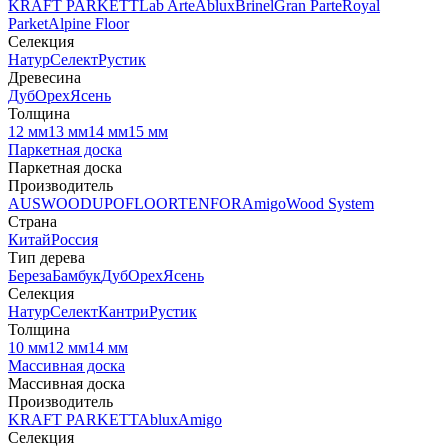
KRAFT PARKETT
Lab Arte
Ablux
Brinel
Gran Parte
Royal
Parket
Alpine Floor
Селекция
Натур
Селект
Рустик
Древесина
Дуб
Орех
Ясень
Толщина
12 мм
13 мм
14 мм
15 мм
Паркетная доска
Паркетная доска
Производитель
AUSWOOD
UPOFLOOR
TENFOR
Amigo
Wood System
Страна
Китай
Россия
Тип дерева
Береза
Бамбук
Дуб
Орех
Ясень
Селекция
Натур
Селект
Кантри
Рустик
Толщина
10 мм
12 мм
14 мм
Массивная доска
Массивная доска
Производитель
KRAFT PARKETT
Ablux
Amigo
Селекция