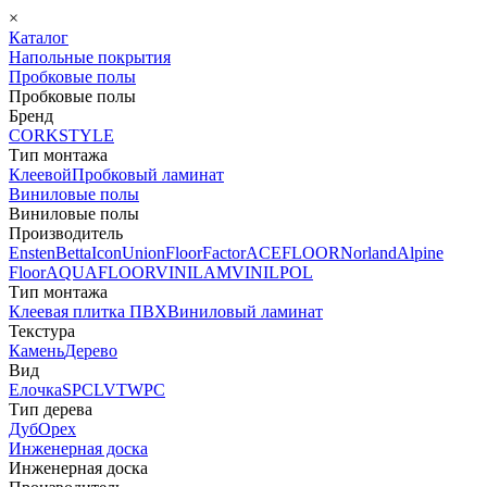
×
Каталог
Напольные покрытия
Пробковые полы
Пробковые полы
Бренд
CORKSTYLE
Тип монтажа
Клеевой
Пробковый ламинат
Виниловые полы
Виниловые полы
Производитель
Ensten
Betta
Icon
Union
FloorFactor
ACEFLOOR
Norland
Alpine
Floor
AQUAFLOOR
VINILAM
VINILPOL
Тип монтажа
Клеевая плитка ПВХ
Виниловый ламинат
Текстура
Камень
Дерево
Вид
Елочка
SPC
LVT
WPC
Тип дерева
Дуб
Орех
Инженерная доска
Инженерная доска