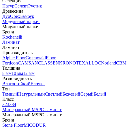
Селекция
Натур
Селект
Рустик
Древесина
Дуб
Орех
Бамбук
Модульный паркет
Модульный паркет
Бренд
Kochanelli
Ламинат
Ламинат
Производитель
Alpine Floor
Greenwald
Floor
Fort
Icon
CAMSAN
CLASSEN
KRONOTEX
ALLOC
Norland
CBM
Толщина
8 мм
10 мм
12 мм
Разновидность
Влагостойкий
Елочка
Тон
Темный
Натуральный
Светлый
Бежевый
Серый
Белый
Класс
32
33
34
Минеральный MSPC ламинат
Минеральный MSPC ламинат
Бренд
Stone Floor
MICODUR