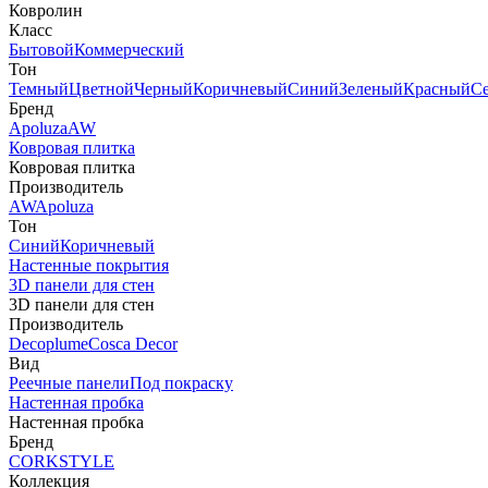
Ковролин
Класс
Бытовой
Коммерческий
Тон
Темный
Цветной
Черный
Коричневый
Синий
Зеленый
Красный
С
Бренд
Apoluza
AW
Ковровая плитка
Ковровая плитка
Производитель
AW
Apoluza
Тон
Синий
Коричневый
Настенные покрытия
3D панели для стен
3D панели для стен
Производитель
Decoplume
Cosca Decor
Вид
Реечные панели
Под покраску
Настенная пробка
Настенная пробка
Бренд
CORKSTYLE
Коллекция