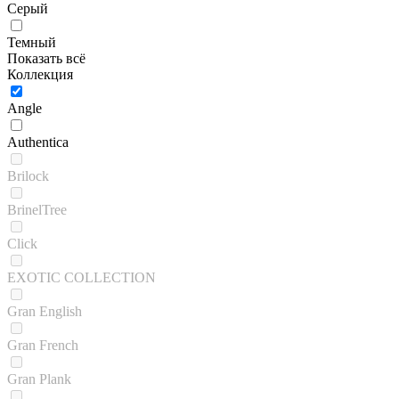
Серый
Темный
Показать всё
Коллекция
Angle
Authentica
Brilock
BrinelTree
Click
EXOTIC COLLECTION
Gran English
Gran French
Gran Plank