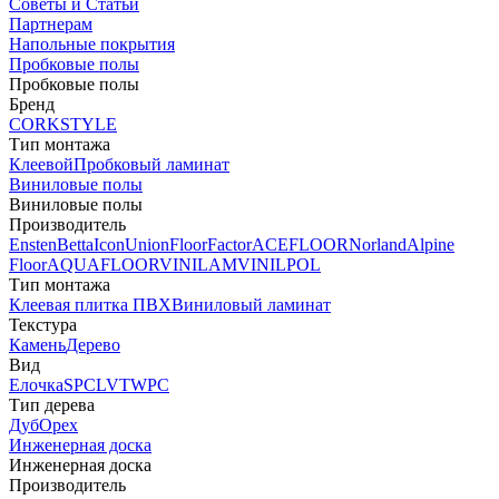
Советы и Статьи
Партнерам
Напольные покрытия
Пробковые полы
Пробковые полы
Бренд
CORKSTYLE
Тип монтажа
Клеевой
Пробковый ламинат
Виниловые полы
Виниловые полы
Производитель
Ensten
Betta
Icon
Union
FloorFactor
ACEFLOOR
Norland
Alpine
Floor
AQUAFLOOR
VINILAM
VINILPOL
Тип монтажа
Клеевая плитка ПВХ
Виниловый ламинат
Текстура
Камень
Дерево
Вид
Елочка
SPC
LVT
WPC
Тип дерева
Дуб
Орех
Инженерная доска
Инженерная доска
Производитель