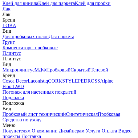
Клей для винила
Клей для паркета
Клей для пробки
Лак
Лак
Бренд
LOBA
Вид
Для пробковых полов
Для паркета
Грунт
Компенсаторы пробковые
Плинтус
Плинтус
Вид
Микроплинтус
МДФ
Пробковый
Скрытый
Теневой
Бренд
Cosca Decor
Laconistiq
CORKSTYLE
PEDROSS
Alpine
Floor
LWD
Погонаж для настенных покрытий
Подложка
Подложка
Вид
Пробковый лист технический
Синтетическая
Пробковая
Средства по уходу
Меню
Покупателям
О компании
Дизайнерам
Услуги
Оплата
Видео
проекты
Доставка