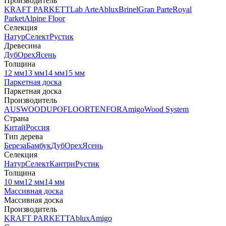
Производитель
KRAFT PARKETT
Lab Arte
Ablux
Brinel
Gran Parte
Royal
Parket
Alpine Floor
Селекция
Натур
Селект
Рустик
Древесина
Дуб
Орех
Ясень
Толщина
12 мм
13 мм
14 мм
15 мм
Паркетная доска
Паркетная доска
Производитель
AUSWOOD
UPOFLOOR
TENFOR
Amigo
Wood System
Страна
Китай
Россия
Тип дерева
Береза
Бамбук
Дуб
Орех
Ясень
Селекция
Натур
Селект
Кантри
Рустик
Толщина
10 мм
12 мм
14 мм
Массивная доска
Массивная доска
Производитель
KRAFT PARKETT
Ablux
Amigo