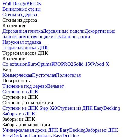
Wall Design
BRICK
Виниловые стены
Стены из дерева
Стены из дерева
Коллекция
Деревянная плитка
Деревянные панели
Декоративные
панно
Сопутствующие из амбарной доски
Наружная отделка
Террасная доска ДПК
Террасная доска ДПК
Коллекции
Co-extrusion
Euro
Optima
PRO
PRO2
Solid-150
Wood-X
Вид
Коммерческая
Пустотелая
Полнотелая
Поверхность
Тиснение под дерево
Вельвет
Ступени из ДПК
Ступени из ДПК
Ступени дпк коллекции
Ступени из ДПК Step-320
Ступени из ДПК EasyDecking
Заборы из ДПК
Заборы из ДПК
Заборы дпк коллекции
Универсальная доска ДПК EasyDecking
Заборы из ДПК
EasyDecking
П-профиль EasyDecking