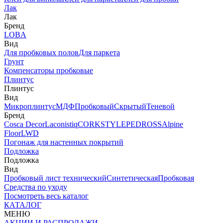
Лак
Лак
Бренд
LOBA
Вид
Для пробковых полов
Для паркета
Грунт
Компенсаторы пробковые
Плинтус
Плинтус
Вид
Микроплинтус
МДФ
Пробковый
Скрытый
Теневой
Бренд
Cosca Decor
Laconistiq
CORKSTYLE
PEDROSS
Alpine
Floor
LWD
Погонаж для настенных покрытий
Подложка
Подложка
Вид
Пробковый лист технический
Синтетическая
Пробковая
Средства по уходу
Посмотреть весь каталог
КАТАЛОГ
МЕНЮ
АКЦИИ И РАСПРОДАЖИ