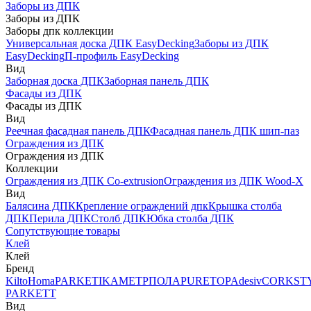
Заборы из ДПК
Заборы из ДПК
Заборы дпк коллекции
Универсальная доска ДПК EasyDecking
Заборы из ДПК
EasyDecking
П-профиль EasyDecking
Вид
Заборная доска ДПК
Заборная панель ДПК
Фасады из ДПК
Фасады из ДПК
Вид
Реечная фасадная панель ДПК
Фасадная панель ДПК шип-паз
Ограждения из ДПК
Ограждения из ДПК
Коллекции
Ограждения из ДПК Co-extrusion
Ограждения из ДПК Wood-X
Вид
Балясина ДПК
Крепление ограждений дпк
Крышка столба
ДПК
Перила ДПК
Столб ДПК
Юбка столба ДПК
Сопутствующие товары
Клей
Клей
Бренд
Kilto
Homa
PARKETIKA
МЕТРПОЛА
PURETOP
Adesiv
CORKST
PARKETT
Вид