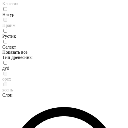
Классик
Натур
Прайм
Рустик
Селект
Показать всё
Тип древесины
дуб
орех
ясень
Слои