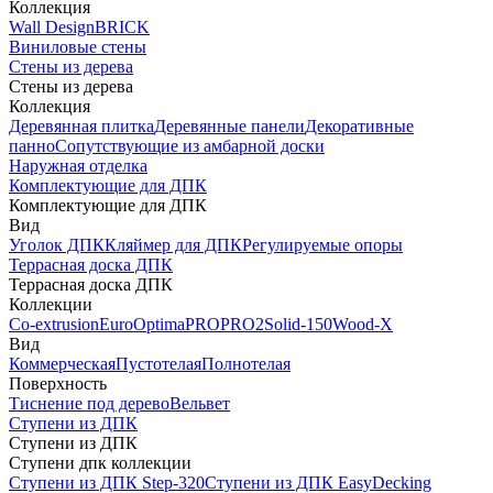
Коллекция
Wall Design
BRICK
Виниловые стены
Стены из дерева
Стены из дерева
Коллекция
Деревянная плитка
Деревянные панели
Декоративные
панно
Сопутствующие из амбарной доски
Наружная отделка
Комплектующие для ДПК
Комплектующие для ДПК
Вид
Уголок ДПК
Кляймер для ДПК
Регулируемые опоры
Террасная доска ДПК
Террасная доска ДПК
Коллекции
Co-extrusion
Euro
Optima
PRO
PRO2
Solid-150
Wood-X
Вид
Коммерческая
Пустотелая
Полнотелая
Поверхность
Тиснение под дерево
Вельвет
Ступени из ДПК
Ступени из ДПК
Ступени дпк коллекции
Ступени из ДПК Step-320
Ступени из ДПК EasyDecking