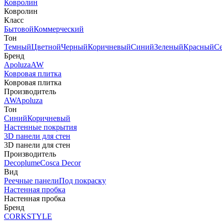
Ковролин
Ковролин
Класс
Бытовой
Коммерческий
Тон
Темный
Цветной
Черный
Коричневый
Синий
Зеленый
Красный
С
Бренд
Apoluza
AW
Ковровая плитка
Ковровая плитка
Производитель
AW
Apoluza
Тон
Синий
Коричневый
Настенные покрытия
3D панели для стен
3D панели для стен
Производитель
Decoplume
Cosca Decor
Вид
Реечные панели
Под покраску
Настенная пробка
Настенная пробка
Бренд
CORKSTYLE