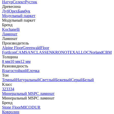
Натур
Селект
Рустик
Древесина
Дуб
Орех
Бамбук
Модульный паркет
Модульный паркет
Бренд
Kochanelli
Ламинат
Ламинат
Производитель
Alpine Floor
Greenwald
Floor
Fort
Icon
CAMSAN
CLASSEN
KRONOTEX
ALLOC
Norland
CBM
Толщина
8 мм
10 мм
12 мм
Разновидность
Влагостойкий
Елочка
Тон
Темный
Натуральный
Светлый
Бежевый
Серый
Белый
Класс
32
33
34
Минеральный MSPC ламинат
Минеральный MSPC ламинат
Бренд
Stone Floor
MICODUR
Ковролин