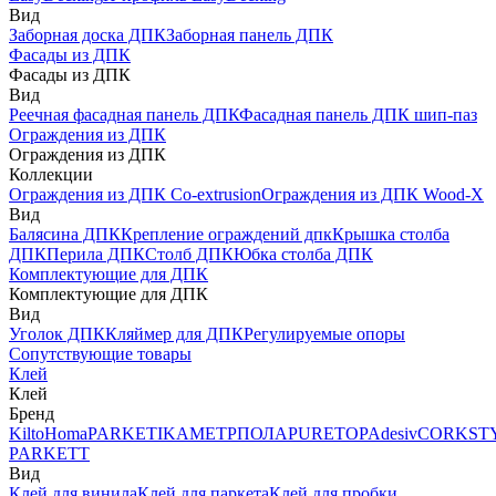
Вид
Заборная доска ДПК
Заборная панель ДПК
Фасады из ДПК
Фасады из ДПК
Вид
Реечная фасадная панель ДПК
Фасадная панель ДПК шип-паз
Ограждения из ДПК
Ограждения из ДПК
Коллекции
Ограждения из ДПК Co-extrusion
Ограждения из ДПК Wood-X
Вид
Балясина ДПК
Крепление ограждений дпк
Крышка столба
ДПК
Перила ДПК
Столб ДПК
Юбка столба ДПК
Комплектующие для ДПК
Комплектующие для ДПК
Вид
Уголок ДПК
Кляймер для ДПК
Регулируемые опоры
Сопутствующие товары
Клей
Клей
Бренд
Kilto
Homa
PARKETIKA
МЕТРПОЛА
PURETOP
Adesiv
CORKST
PARKETT
Вид
Клей для винила
Клей для паркета
Клей для пробки