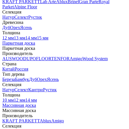
KRAFT PARKETT
Lab Arte
Ablux
Brinel
Gran Parte
Royal
Parket
Alpine Floor
Селекция
Натур
Селект
Рустик
Древесина
Дуб
Орех
Ясень
Толщина
12 мм
13 мм
14 мм
15 мм
Паркетная доска
Паркетная доска
Производитель
AUSWOOD
UPOFLOOR
TENFOR
Amigo
Wood System
Страна
Китай
Россия
Тип дерева
Береза
Бамбук
Дуб
Орех
Ясень
Селекция
Натур
Селект
Кантри
Рустик
Толщина
10 мм
12 мм
14 мм
Массивная доска
Массивная доска
Производитель
KRAFT PARKETT
Ablux
Amigo
Селекция