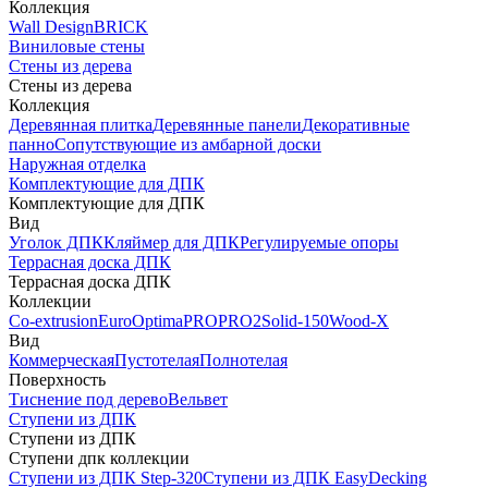
Коллекция
Wall Design
BRICK
Виниловые стены
Стены из дерева
Стены из дерева
Коллекция
Деревянная плитка
Деревянные панели
Декоративные
панно
Сопутствующие из амбарной доски
Наружная отделка
Комплектующие для ДПК
Комплектующие для ДПК
Вид
Уголок ДПК
Кляймер для ДПК
Регулируемые опоры
Террасная доска ДПК
Террасная доска ДПК
Коллекции
Co-extrusion
Euro
Optima
PRO
PRO2
Solid-150
Wood-X
Вид
Коммерческая
Пустотелая
Полнотелая
Поверхность
Тиснение под дерево
Вельвет
Ступени из ДПК
Ступени из ДПК
Ступени дпк коллекции
Ступени из ДПК Step-320
Ступени из ДПК EasyDecking