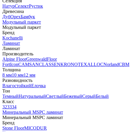
Селекция
Натур
Селект
Рустик
Древесина
Дуб
Орех
Бамбук
Модульный паркет
Модульный паркет
Бренд
Kochanelli
Ламинат
Ламинат
Производитель
Alpine Floor
Greenwald
Floor
Fort
Icon
CAMSAN
CLASSEN
KRONOTEX
ALLOC
Norland
CBM
Толщина
8 мм
10 мм
12 мм
Разновидность
Влагостойкий
Елочка
Тон
Темный
Натуральный
Светлый
Бежевый
Серый
Белый
Класс
32
33
34
Минеральный MSPC ламинат
Минеральный MSPC ламинат
Бренд
Stone Floor
MICODUR