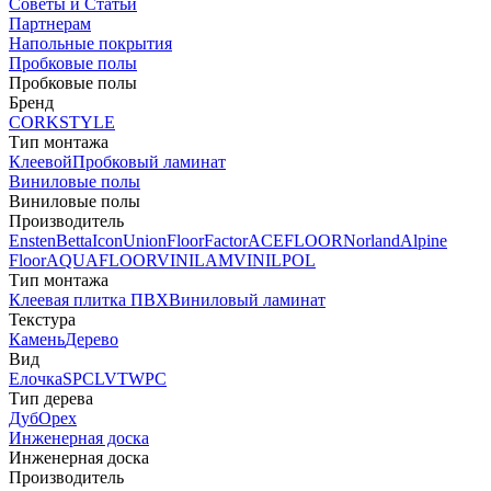
Советы и Статьи
Партнерам
Напольные покрытия
Пробковые полы
Пробковые полы
Бренд
CORKSTYLE
Тип монтажа
Клеевой
Пробковый ламинат
Виниловые полы
Виниловые полы
Производитель
Ensten
Betta
Icon
Union
FloorFactor
ACEFLOOR
Norland
Alpine
Floor
AQUAFLOOR
VINILAM
VINILPOL
Тип монтажа
Клеевая плитка ПВХ
Виниловый ламинат
Текстура
Камень
Дерево
Вид
Елочка
SPC
LVT
WPC
Тип дерева
Дуб
Орех
Инженерная доска
Инженерная доска
Производитель