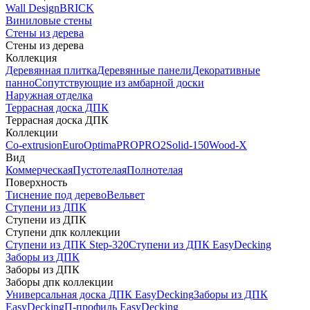
Wall Design
BRICK
Виниловые стены
Стены из дерева
Стены из дерева
Коллекция
Деревянная плитка
Деревянные панели
Декоративные
панно
Сопутствующие из амбарной доски
Наружная отделка
Террасная доска ДПК
Террасная доска ДПК
Коллекции
Co-extrusion
Euro
Optima
PRO
PRO2
Solid-150
Wood-X
Вид
Коммерческая
Пустотелая
Полнотелая
Поверхность
Тиснение под дерево
Вельвет
Ступени из ДПК
Ступени из ДПК
Ступени дпк коллекции
Ступени из ДПК Step-320
Ступени из ДПК EasyDecking
Заборы из ДПК
Заборы из ДПК
Заборы дпк коллекции
Универсальная доска ДПК EasyDecking
Заборы из ДПК
EasyDecking
П-профиль EasyDecking