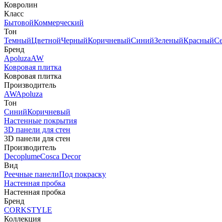
Ковролин
Класс
Бытовой
Коммерческий
Тон
Темный
Цветной
Черный
Коричневый
Синий
Зеленый
Красный
С
Бренд
Apoluza
AW
Ковровая плитка
Ковровая плитка
Производитель
AW
Apoluza
Тон
Синий
Коричневый
Настенные покрытия
3D панели для стен
3D панели для стен
Производитель
Decoplume
Cosca Decor
Вид
Реечные панели
Под покраску
Настенная пробка
Настенная пробка
Бренд
CORKSTYLE
Коллекция