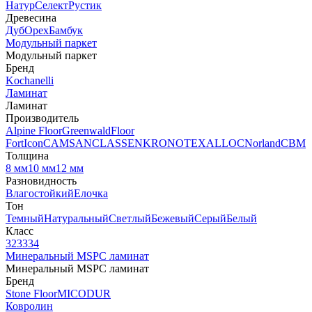
Натур
Селект
Рустик
Древесина
Дуб
Орех
Бамбук
Модульный паркет
Модульный паркет
Бренд
Kochanelli
Ламинат
Ламинат
Производитель
Alpine Floor
Greenwald
Floor
Fort
Icon
CAMSAN
CLASSEN
KRONOTEX
ALLOC
Norland
CBM
Толщина
8 мм
10 мм
12 мм
Разновидность
Влагостойкий
Елочка
Тон
Темный
Натуральный
Светлый
Бежевый
Серый
Белый
Класс
32
33
34
Минеральный MSPC ламинат
Минеральный MSPC ламинат
Бренд
Stone Floor
MICODUR
Ковролин