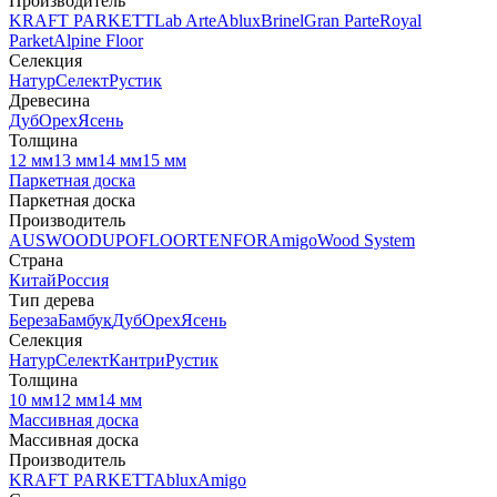
Производитель
KRAFT PARKETT
Lab Arte
Ablux
Brinel
Gran Parte
Royal
Parket
Alpine Floor
Селекция
Натур
Селект
Рустик
Древесина
Дуб
Орех
Ясень
Толщина
12 мм
13 мм
14 мм
15 мм
Паркетная доска
Паркетная доска
Производитель
AUSWOOD
UPOFLOOR
TENFOR
Amigo
Wood System
Страна
Китай
Россия
Тип дерева
Береза
Бамбук
Дуб
Орех
Ясень
Селекция
Натур
Селект
Кантри
Рустик
Толщина
10 мм
12 мм
14 мм
Массивная доска
Массивная доска
Производитель
KRAFT PARKETT
Ablux
Amigo