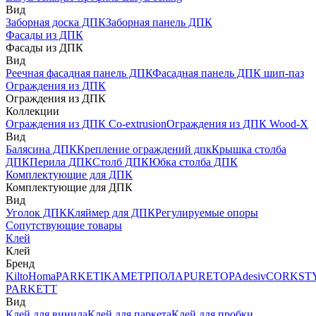
Вид
Заборная доска ДПК
Заборная панель ДПК
Фасады из ДПК
Фасады из ДПК
Вид
Реечная фасадная панель ДПК
Фасадная панель ДПК шип-паз
Ограждения из ДПК
Ограждения из ДПК
Коллекции
Ограждения из ДПК Co-extrusion
Ограждения из ДПК Wood-X
Вид
Балясина ДПК
Крепление ограждений дпк
Крышка столба
ДПК
Перила ДПК
Столб ДПК
Юбка столба ДПК
Комплектующие для ДПК
Комплектующие для ДПК
Вид
Уголок ДПК
Кляймер для ДПК
Регулируемые опоры
Сопутствующие товары
Клей
Клей
Бренд
Kilto
Homa
PARKETIKA
МЕТРПОЛА
PURETOP
Adesiv
CORKST
PARKETT
Вид
Клей для винила
Клей для паркета
Клей для пробки