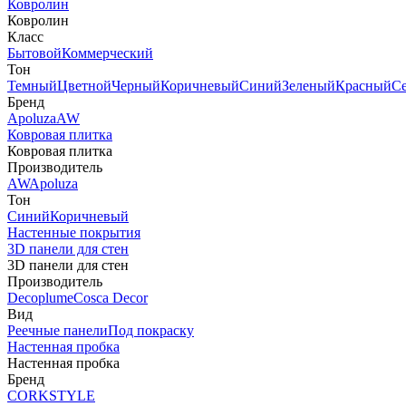
Ковролин
Ковролин
Класс
Бытовой
Коммерческий
Тон
Темный
Цветной
Черный
Коричневый
Синий
Зеленый
Красный
С
Бренд
Apoluza
AW
Ковровая плитка
Ковровая плитка
Производитель
AW
Apoluza
Тон
Синий
Коричневый
Настенные покрытия
3D панели для стен
3D панели для стен
Производитель
Decoplume
Cosca Decor
Вид
Реечные панели
Под покраску
Настенная пробка
Настенная пробка
Бренд
CORKSTYLE