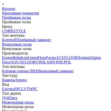
×
Каталог
Напольные покрытия
Пробковые полы
Пробковые полы
Бренд
CORKSTYLE
Тип монтажа
Клеевой
Пробковый ламинат
Виниловые полы
Виниловые полы
Производитель
Ensten
Betta
Icon
Union
FloorFactor
ACEFLOOR
Norland
Alpine
Floor
AQUAFLOOR
VINILAM
VINILPOL
Тип монтажа
Клеевая плитка ПВХ
Виниловый ламинат
Текстура
Камень
Дерево
Вид
Елочка
SPC
LVT
WPC
Тип дерева
Дуб
Орех
Инженерная доска
Инженерная доска