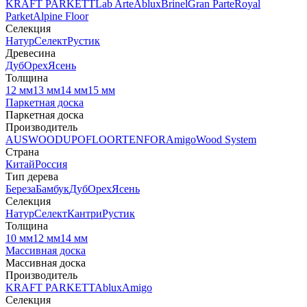
KRAFT PARKETT
Lab Arte
Ablux
Brinel
Gran Parte
Royal
Parket
Alpine Floor
Селекция
Натур
Селект
Рустик
Древесина
Дуб
Орех
Ясень
Толщина
12 мм
13 мм
14 мм
15 мм
Паркетная доска
Паркетная доска
Производитель
AUSWOOD
UPOFLOOR
TENFOR
Amigo
Wood System
Страна
Китай
Россия
Тип дерева
Береза
Бамбук
Дуб
Орех
Ясень
Селекция
Натур
Селект
Кантри
Рустик
Толщина
10 мм
12 мм
14 мм
Массивная доска
Массивная доска
Производитель
KRAFT PARKETT
Ablux
Amigo
Селекция