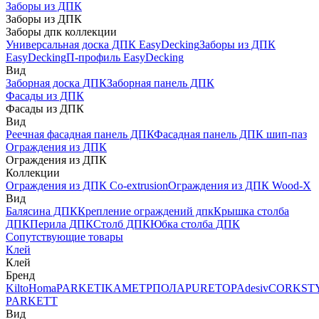
Заборы из ДПК
Заборы из ДПК
Заборы дпк коллекции
Универсальная доска ДПК EasyDecking
Заборы из ДПК
EasyDecking
П-профиль EasyDecking
Вид
Заборная доска ДПК
Заборная панель ДПК
Фасады из ДПК
Фасады из ДПК
Вид
Реечная фасадная панель ДПК
Фасадная панель ДПК шип-паз
Ограждения из ДПК
Ограждения из ДПК
Коллекции
Ограждения из ДПК Co-extrusion
Ограждения из ДПК Wood-X
Вид
Балясина ДПК
Крепление ограждений дпк
Крышка столба
ДПК
Перила ДПК
Столб ДПК
Юбка столба ДПК
Сопутствующие товары
Клей
Клей
Бренд
Kilto
Homa
PARKETIKA
МЕТРПОЛА
PURETOP
Adesiv
CORKST
PARKETT
Вид