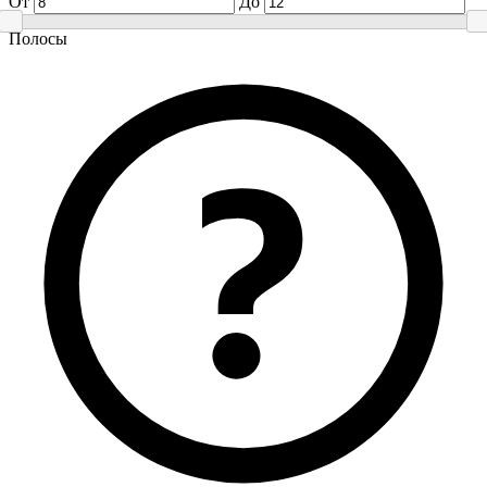
От
До
Полосы