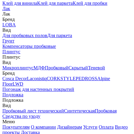
Клей для винила
Клей для паркета
Клей для пробки
Лак
Лак
Бренд
LOBA
Вид
Для пробковых полов
Для паркета
Грунт
Компенсаторы пробковые
Плинтус
Плинтус
Вид
Микроплинтус
МДФ
Пробковый
Скрытый
Теневой
Бренд
Cosca Decor
Laconistiq
CORKSTYLE
PEDROSS
Alpine
Floor
LWD
Погонаж для настенных покрытий
Подложка
Подложка
Вид
Пробковый лист технический
Синтетическая
Пробковая
Средства по уходу
Меню
Покупателям
О компании
Дизайнерам
Услуги
Оплата
Видео
проекты
Доставка