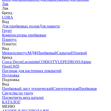
Лак
Лак
Бренд
LOBA
Вид
Для пробковых полов
Для паркета
Грунт
Компенсаторы пробковые
Плинтус
Плинтус
Вид
Микроплинтус
МДФ
Пробковый
Скрытый
Теневой
Бренд
Cosca Decor
Laconistiq
CORKSTYLE
PEDROSS
Alpine
Floor
LWD
Погонаж для настенных покрытий
Подложка
Подложка
Вид
Пробковый лист технический
Синтетическая
Пробковая
Средства по уходу
Посмотреть весь каталог
КАТАЛОГ
МЕНЮ
АКЦИИ И РАСПРОДАЖИ