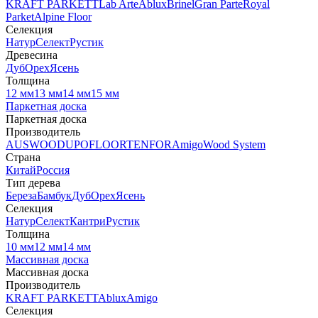
KRAFT PARKETT
Lab Arte
Ablux
Brinel
Gran Parte
Royal
Parket
Alpine Floor
Селекция
Натур
Селект
Рустик
Древесина
Дуб
Орех
Ясень
Толщина
12 мм
13 мм
14 мм
15 мм
Паркетная доска
Паркетная доска
Производитель
AUSWOOD
UPOFLOOR
TENFOR
Amigo
Wood System
Страна
Китай
Россия
Тип дерева
Береза
Бамбук
Дуб
Орех
Ясень
Селекция
Натур
Селект
Кантри
Рустик
Толщина
10 мм
12 мм
14 мм
Массивная доска
Массивная доска
Производитель
KRAFT PARKETT
Ablux
Amigo
Селекция