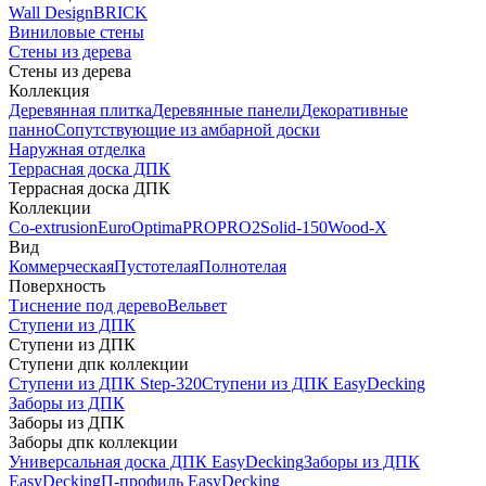
Wall Design
BRICK
Виниловые стены
Стены из дерева
Стены из дерева
Коллекция
Деревянная плитка
Деревянные панели
Декоративные
панно
Сопутствующие из амбарной доски
Наружная отделка
Террасная доска ДПК
Террасная доска ДПК
Коллекции
Co-extrusion
Euro
Optima
PRO
PRO2
Solid-150
Wood-X
Вид
Коммерческая
Пустотелая
Полнотелая
Поверхность
Тиснение под дерево
Вельвет
Ступени из ДПК
Ступени из ДПК
Ступени дпк коллекции
Ступени из ДПК Step-320
Ступени из ДПК EasyDecking
Заборы из ДПК
Заборы из ДПК
Заборы дпк коллекции
Универсальная доска ДПК EasyDecking
Заборы из ДПК
EasyDecking
П-профиль EasyDecking