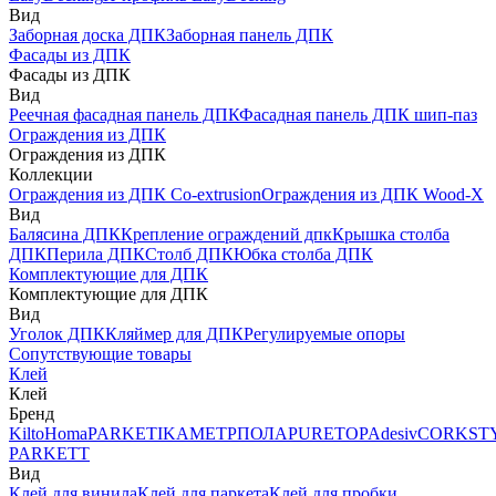
Вид
Заборная доска ДПК
Заборная панель ДПК
Фасады из ДПК
Фасады из ДПК
Вид
Реечная фасадная панель ДПК
Фасадная панель ДПК шип-паз
Ограждения из ДПК
Ограждения из ДПК
Коллекции
Ограждения из ДПК Co-extrusion
Ограждения из ДПК Wood-X
Вид
Балясина ДПК
Крепление ограждений дпк
Крышка столба
ДПК
Перила ДПК
Столб ДПК
Юбка столба ДПК
Комплектующие для ДПК
Комплектующие для ДПК
Вид
Уголок ДПК
Кляймер для ДПК
Регулируемые опоры
Сопутствующие товары
Клей
Клей
Бренд
Kilto
Homa
PARKETIKA
МЕТРПОЛА
PURETOP
Adesiv
CORKST
PARKETT
Вид
Клей для винила
Клей для паркета
Клей для пробки