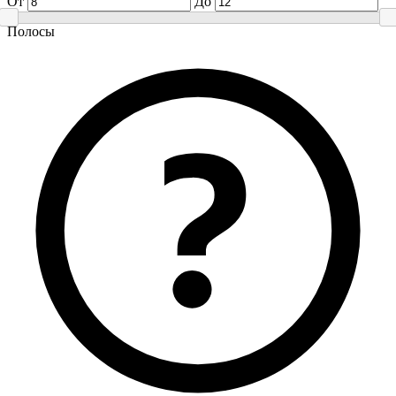
От
До
Полосы