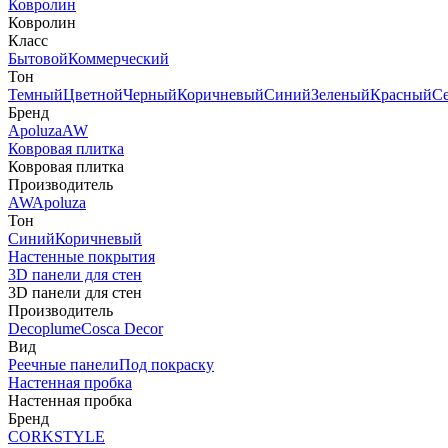
Ковролин
Ковролин
Класс
Бытовой
Коммерческий
Тон
Темный
Цветной
Черный
Коричневый
Синий
Зеленый
Красный
С
Бренд
Apoluza
AW
Ковровая плитка
Ковровая плитка
Производитель
AW
Apoluza
Тон
Синий
Коричневый
Настенные покрытия
3D панели для стен
3D панели для стен
Производитель
Decoplume
Cosca Decor
Вид
Реечные панели
Под покраску
Настенная пробка
Настенная пробка
Бренд
CORKSTYLE