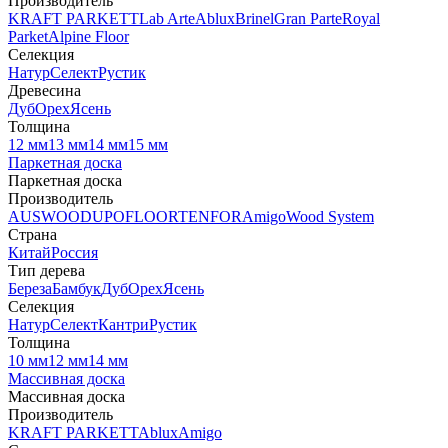
Производитель
KRAFT PARKETT
Lab Arte
Ablux
Brinel
Gran Parte
Royal
Parket
Alpine Floor
Селекция
Натур
Селект
Рустик
Древесина
Дуб
Орех
Ясень
Толщина
12 мм
13 мм
14 мм
15 мм
Паркетная доска
Паркетная доска
Производитель
AUSWOOD
UPOFLOOR
TENFOR
Amigo
Wood System
Страна
Китай
Россия
Тип дерева
Береза
Бамбук
Дуб
Орех
Ясень
Селекция
Натур
Селект
Кантри
Рустик
Толщина
10 мм
12 мм
14 мм
Массивная доска
Массивная доска
Производитель
KRAFT PARKETT
Ablux
Amigo