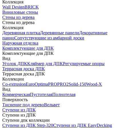
Коллекция
Wall Design
BRICK
Виниловые стены
Стены из дерева
Стены из дерева
Коллекция
Деревянная плитка
Деревянные панели
Декоративные
панно
Сопутствующие из амбарной доски
Наружная отделка
Комплектующие для ДПК
Комплектующие для ДПК
Вид
Уголок ДПК
Кляймер для ДПК
Регулируемые опоры
Террасная доска ДПК
Террасная доска ДПК
Коллекции
Co-extrusion
Euro
Optima
PRO
PRO2
Solid-150
Wood-X
Вид
Коммерческая
Пустотелая
Полнотелая
Поверхность
Тиснение под дерево
Вельвет
Ступени из ДПК
Ступени из ДПК
Ступени дпк коллекции
Ступени из ДПК Step-320
Ступени из ДПК EasyDecking