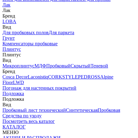
Лак
Лак
Бренд
LOBA
Вид
Для пробковых полов
Для паркета
Грунт
Компенсаторы пробковые
Плинтус
Плинтус
Вид
Микроплинтус
МДФ
Пробковый
Скрытый
Теневой
Бренд
Cosca Decor
Laconistiq
CORKSTYLE
PEDROSS
Alpine
Floor
LWD
Погонаж для настенных покрытий
Подложка
Подложка
Вид
Пробковый лист технический
Синтетическая
Пробковая
Средства по уходу
Посмотреть весь каталог
КАТАЛОГ
МЕНЮ
АКЦИИ И РАСПРОДАЖИ