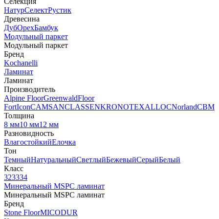
Селекция
Натур
Селект
Рустик
Древесина
Дуб
Орех
Бамбук
Модульный паркет
Модульный паркет
Бренд
Kochanelli
Ламинат
Ламинат
Производитель
Alpine Floor
Greenwald
Floor
Fort
Icon
CAMSAN
CLASSEN
KRONOTEX
ALLOC
Norland
CBM
Толщина
8 мм
10 мм
12 мм
Разновидность
Влагостойкий
Елочка
Тон
Темный
Натуральный
Светлый
Бежевый
Серый
Белый
Класс
32
33
34
Минеральный MSPC ламинат
Минеральный MSPC ламинат
Бренд
Stone Floor
MICODUR