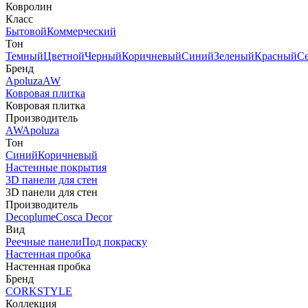
Ковролин
Класс
Бытовой
Коммерческий
Тон
Темный
Цветной
Черный
Коричневый
Синий
Зеленый
Красный
С
Бренд
Apoluza
AW
Ковровая плитка
Ковровая плитка
Производитель
AW
Apoluza
Тон
Синий
Коричневый
Настенные покрытия
3D панели для стен
3D панели для стен
Производитель
Decoplume
Cosca Decor
Вид
Реечные панели
Под покраску
Настенная пробка
Настенная пробка
Бренд
CORKSTYLE
Коллекция