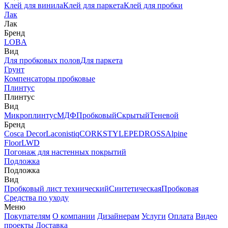
Клей для винила
Клей для паркета
Клей для пробки
Лак
Лак
Бренд
LOBA
Вид
Для пробковых полов
Для паркета
Грунт
Компенсаторы пробковые
Плинтус
Плинтус
Вид
Микроплинтус
МДФ
Пробковый
Скрытый
Теневой
Бренд
Cosca Decor
Laconistiq
CORKSTYLE
PEDROSS
Alpine
Floor
LWD
Погонаж для настенных покрытий
Подложка
Подложка
Вид
Пробковый лист технический
Синтетическая
Пробковая
Средства по уходу
Меню
Покупателям
О компании
Дизайнерам
Услуги
Оплата
Видео
проекты
Доставка