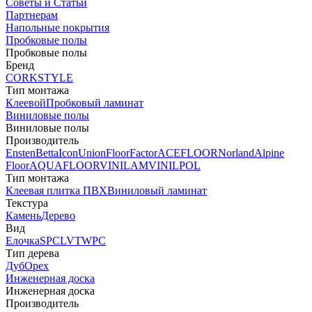
Советы и Статьи
Партнерам
Напольные покрытия
Пробковые полы
Пробковые полы
Бренд
CORKSTYLE
Тип монтажа
Клеевой
Пробковый ламинат
Виниловые полы
Виниловые полы
Производитель
Ensten
Betta
Icon
Union
FloorFactor
ACEFLOOR
Norland
Alpine
Floor
AQUAFLOOR
VINILAM
VINILPOL
Тип монтажа
Клеевая плитка ПВХ
Виниловый ламинат
Текстура
Камень
Дерево
Вид
Елочка
SPC
LVT
WPC
Тип дерева
Дуб
Орех
Инженерная доска
Инженерная доска
Производитель