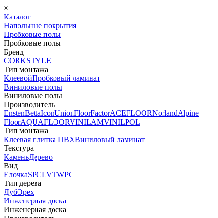
×
Каталог
Напольные покрытия
Пробковые полы
Пробковые полы
Бренд
CORKSTYLE
Тип монтажа
Клеевой
Пробковый ламинат
Виниловые полы
Виниловые полы
Производитель
Ensten
Betta
Icon
Union
FloorFactor
ACEFLOOR
Norland
Alpine
Floor
AQUAFLOOR
VINILAM
VINILPOL
Тип монтажа
Клеевая плитка ПВХ
Виниловый ламинат
Текстура
Камень
Дерево
Вид
Елочка
SPC
LVT
WPC
Тип дерева
Дуб
Орех
Инженерная доска
Инженерная доска