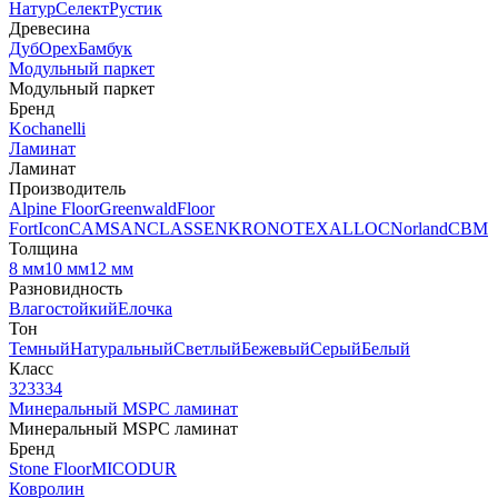
Натур
Селект
Рустик
Древесина
Дуб
Орех
Бамбук
Модульный паркет
Модульный паркет
Бренд
Kochanelli
Ламинат
Ламинат
Производитель
Alpine Floor
Greenwald
Floor
Fort
Icon
CAMSAN
CLASSEN
KRONOTEX
ALLOC
Norland
CBM
Толщина
8 мм
10 мм
12 мм
Разновидность
Влагостойкий
Елочка
Тон
Темный
Натуральный
Светлый
Бежевый
Серый
Белый
Класс
32
33
34
Минеральный MSPC ламинат
Минеральный MSPC ламинат
Бренд
Stone Floor
MICODUR
Ковролин