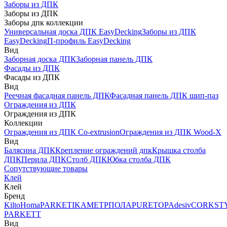
Заборы из ДПК
Заборы из ДПК
Заборы дпк коллекции
Универсальная доска ДПК EasyDecking
Заборы из ДПК
EasyDecking
П-профиль EasyDecking
Вид
Заборная доска ДПК
Заборная панель ДПК
Фасады из ДПК
Фасады из ДПК
Вид
Реечная фасадная панель ДПК
Фасадная панель ДПК шип-паз
Ограждения из ДПК
Ограждения из ДПК
Коллекции
Ограждения из ДПК Co-extrusion
Ограждения из ДПК Wood-X
Вид
Балясина ДПК
Крепление ограждений дпк
Крышка столба
ДПК
Перила ДПК
Столб ДПК
Юбка столба ДПК
Сопутствующие товары
Клей
Клей
Бренд
Kilto
Homa
PARKETIKA
МЕТРПОЛА
PURETOP
Adesiv
CORKST
PARKETT
Вид