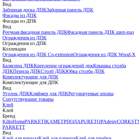
Вид
Заборная доска ДПК
Заборная панель ДПК
Фасады из ДПК
Фасады из ДПК
Вид
Реечная фасадная панель ДПК
Фасадная панель ДПК шип-паз
Ограждения из ДПК
Ограждения из ДПК
Коллекции
Ограждения из ДПК Co-extrusion
Ограждения из ДПК Wood-X
Вид
Балясина ДПК
Крепление ограждений дпк
Крышка столба
ДПК
Перила ДПК
Столб ДПК
Юбка столба ДПК
Комплектующие для ДПК
Комплектующие для ДПК
Вид
Уголок ДПК
Кляймер для ДПК
Регулируемые опоры
Сопутствующие товары
Клей
Клей
Бренд
Kilto
Homa
PARKETIKA
МЕТРПОЛА
PURETOP
Adesiv
CORKST
PARKETT
Вид
Клей для винила
Клей для паркета
Клей для пробки