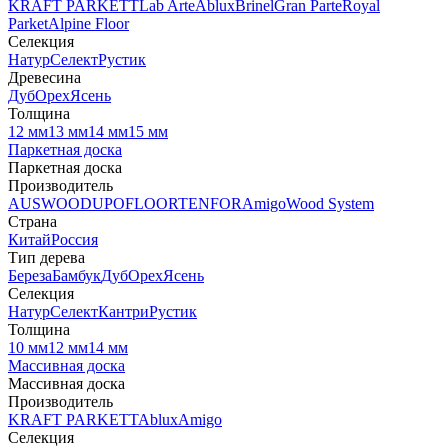
KRAFT PARKETT
Lab Arte
Ablux
Brinel
Gran Parte
Royal
Parket
Alpine Floor
Селекция
Натур
Селект
Рустик
Древесина
Дуб
Орех
Ясень
Толщина
12 мм
13 мм
14 мм
15 мм
Паркетная доска
Паркетная доска
Производитель
AUSWOOD
UPOFLOOR
TENFOR
Amigo
Wood System
Страна
Китай
Россия
Тип дерева
Береза
Бамбук
Дуб
Орех
Ясень
Селекция
Натур
Селект
Кантри
Рустик
Толщина
10 мм
12 мм
14 мм
Массивная доска
Массивная доска
Производитель
KRAFT PARKETT
Ablux
Amigo
Селекция