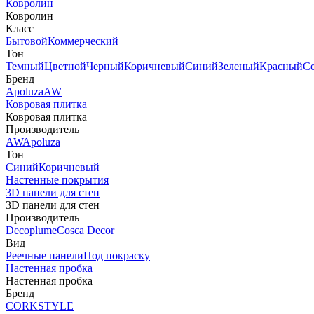
Ковролин
Ковролин
Класс
Бытовой
Коммерческий
Тон
Темный
Цветной
Черный
Коричневый
Синий
Зеленый
Красный
С
Бренд
Apoluza
AW
Ковровая плитка
Ковровая плитка
Производитель
AW
Apoluza
Тон
Синий
Коричневый
Настенные покрытия
3D панели для стен
3D панели для стен
Производитель
Decoplume
Cosca Decor
Вид
Реечные панели
Под покраску
Настенная пробка
Настенная пробка
Бренд
CORKSTYLE