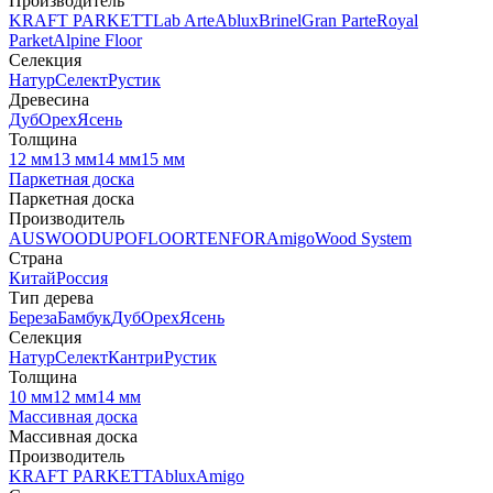
Производитель
KRAFT PARKETT
Lab Arte
Ablux
Brinel
Gran Parte
Royal
Parket
Alpine Floor
Селекция
Натур
Селект
Рустик
Древесина
Дуб
Орех
Ясень
Толщина
12 мм
13 мм
14 мм
15 мм
Паркетная доска
Паркетная доска
Производитель
AUSWOOD
UPOFLOOR
TENFOR
Amigo
Wood System
Страна
Китай
Россия
Тип дерева
Береза
Бамбук
Дуб
Орех
Ясень
Селекция
Натур
Селект
Кантри
Рустик
Толщина
10 мм
12 мм
14 мм
Массивная доска
Массивная доска
Производитель
KRAFT PARKETT
Ablux
Amigo