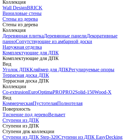
Коллекция
Wall Design
BRICK
Виниловые стены
Стены из дерева
Стены из дерева
Коллекция
Деревянная плитка
Деревянные панели
Декоративные
панно
Сопутствующие из амбарной доски
Наружная отделка
Комплектующие для ДПК
Комплектующие для ДПК
Вид
Уголок ДПК
Кляймер для ДПК
Регулируемые опоры
Террасная доска ДПК
Террасная доска ДПК
Коллекции
Co-extrusion
Euro
Optima
PRO
PRO2
Solid-150
Wood-X
Вид
Коммерческая
Пустотелая
Полнотелая
Поверхность
Тиснение под дерево
Вельвет
Ступени из ДПК
Ступени из ДПК
Ступени дпк коллекции
Ступени из ДПК Step-320
Ступени из ДПК EasyDecking