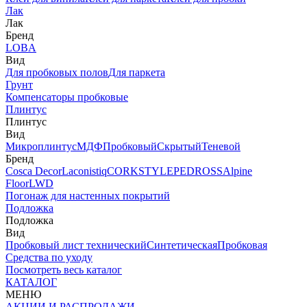
Лак
Лак
Бренд
LOBA
Вид
Для пробковых полов
Для паркета
Грунт
Компенсаторы пробковые
Плинтус
Плинтус
Вид
Микроплинтус
МДФ
Пробковый
Скрытый
Теневой
Бренд
Cosca Decor
Laconistiq
CORKSTYLE
PEDROSS
Alpine
Floor
LWD
Погонаж для настенных покрытий
Подложка
Подложка
Вид
Пробковый лист технический
Синтетическая
Пробковая
Средства по уходу
Посмотреть весь каталог
КАТАЛОГ
МЕНЮ
АКЦИИ И РАСПРОДАЖИ