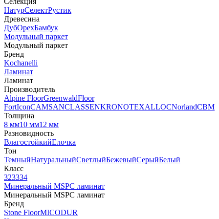
Селекция
Натур
Селект
Рустик
Древесина
Дуб
Орех
Бамбук
Модульный паркет
Модульный паркет
Бренд
Kochanelli
Ламинат
Ламинат
Производитель
Alpine Floor
Greenwald
Floor
Fort
Icon
CAMSAN
CLASSEN
KRONOTEX
ALLOC
Norland
CBM
Толщина
8 мм
10 мм
12 мм
Разновидность
Влагостойкий
Елочка
Тон
Темный
Натуральный
Светлый
Бежевый
Серый
Белый
Класс
32
33
34
Минеральный MSPC ламинат
Минеральный MSPC ламинат
Бренд
Stone Floor
MICODUR