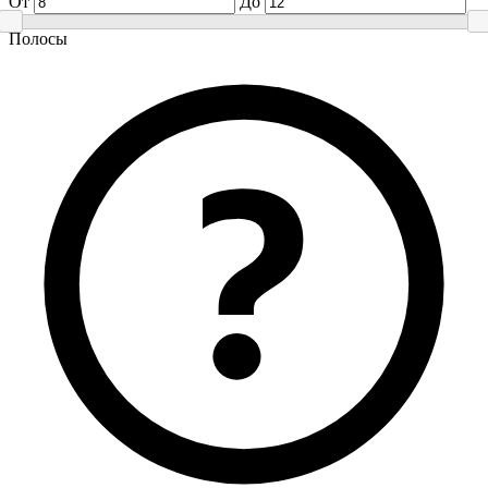
От
До
Полосы