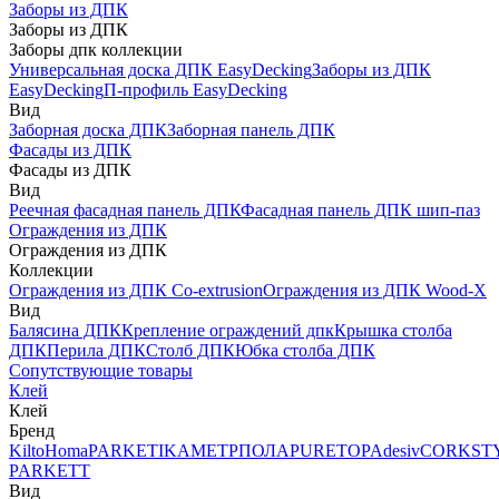
Заборы из ДПК
Заборы из ДПК
Заборы дпк коллекции
Универсальная доска ДПК EasyDecking
Заборы из ДПК
EasyDecking
П-профиль EasyDecking
Вид
Заборная доска ДПК
Заборная панель ДПК
Фасады из ДПК
Фасады из ДПК
Вид
Реечная фасадная панель ДПК
Фасадная панель ДПК шип-паз
Ограждения из ДПК
Ограждения из ДПК
Коллекции
Ограждения из ДПК Co-extrusion
Ограждения из ДПК Wood-X
Вид
Балясина ДПК
Крепление ограждений дпк
Крышка столба
ДПК
Перила ДПК
Столб ДПК
Юбка столба ДПК
Сопутствующие товары
Клей
Клей
Бренд
Kilto
Homa
PARKETIKA
МЕТРПОЛА
PURETOP
Adesiv
CORKST
PARKETT
Вид