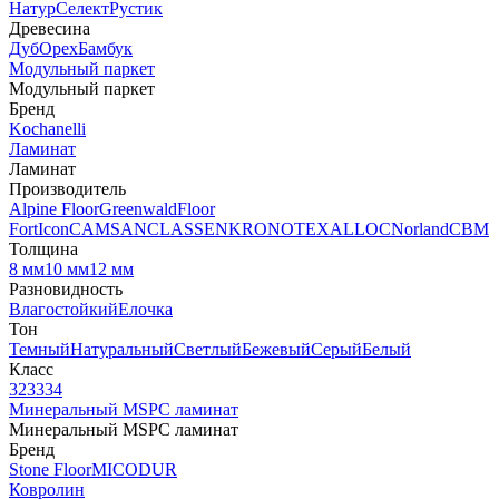
Натур
Селект
Рустик
Древесина
Дуб
Орех
Бамбук
Модульный паркет
Модульный паркет
Бренд
Kochanelli
Ламинат
Ламинат
Производитель
Alpine Floor
Greenwald
Floor
Fort
Icon
CAMSAN
CLASSEN
KRONOTEX
ALLOC
Norland
CBM
Толщина
8 мм
10 мм
12 мм
Разновидность
Влагостойкий
Елочка
Тон
Темный
Натуральный
Светлый
Бежевый
Серый
Белый
Класс
32
33
34
Минеральный MSPC ламинат
Минеральный MSPC ламинат
Бренд
Stone Floor
MICODUR
Ковролин