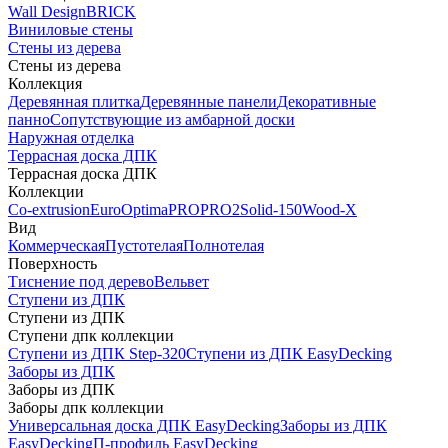
Wall Design
BRICK
Виниловые стены
Стены из дерева
Стены из дерева
Коллекция
Деревянная плитка
Деревянные панели
Декоративные
панно
Сопутствующие из амбарной доски
Наружная отделка
Террасная доска ДПК
Террасная доска ДПК
Коллекции
Co-extrusion
Euro
Optima
PRO
PRO2
Solid-150
Wood-X
Вид
Коммерческая
Пустотелая
Полнотелая
Поверхность
Тиснение под дерево
Вельвет
Ступени из ДПК
Ступени из ДПК
Ступени дпк коллекции
Ступени из ДПК Step-320
Ступени из ДПК EasyDecking
Заборы из ДПК
Заборы из ДПК
Заборы дпк коллекции
Универсальная доска ДПК EasyDecking
Заборы из ДПК
EasyDecking
П-профиль EasyDecking