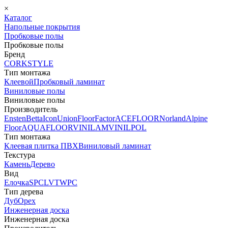
×
Каталог
Напольные покрытия
Пробковые полы
Пробковые полы
Бренд
CORKSTYLE
Тип монтажа
Клеевой
Пробковый ламинат
Виниловые полы
Виниловые полы
Производитель
Ensten
Betta
Icon
Union
FloorFactor
ACEFLOOR
Norland
Alpine
Floor
AQUAFLOOR
VINILAM
VINILPOL
Тип монтажа
Клеевая плитка ПВХ
Виниловый ламинат
Текстура
Камень
Дерево
Вид
Елочка
SPC
LVT
WPC
Тип дерева
Дуб
Орех
Инженерная доска
Инженерная доска