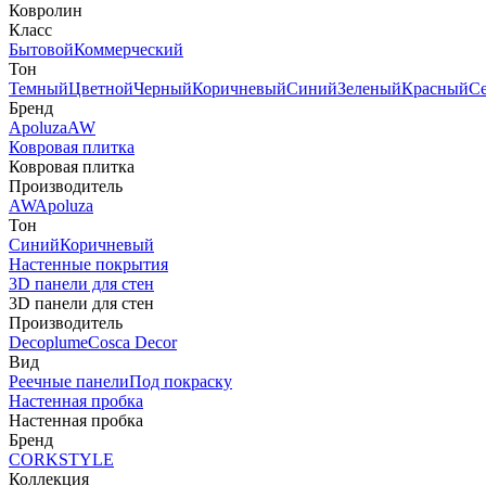
Ковролин
Класс
Бытовой
Коммерческий
Тон
Темный
Цветной
Черный
Коричневый
Синий
Зеленый
Красный
С
Бренд
Apoluza
AW
Ковровая плитка
Ковровая плитка
Производитель
AW
Apoluza
Тон
Синий
Коричневый
Настенные покрытия
3D панели для стен
3D панели для стен
Производитель
Decoplume
Cosca Decor
Вид
Реечные панели
Под покраску
Настенная пробка
Настенная пробка
Бренд
CORKSTYLE
Коллекция