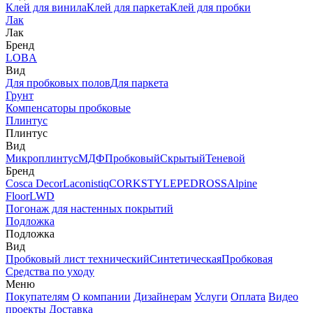
Клей для винила
Клей для паркета
Клей для пробки
Лак
Лак
Бренд
LOBA
Вид
Для пробковых полов
Для паркета
Грунт
Компенсаторы пробковые
Плинтус
Плинтус
Вид
Микроплинтус
МДФ
Пробковый
Скрытый
Теневой
Бренд
Cosca Decor
Laconistiq
CORKSTYLE
PEDROSS
Alpine
Floor
LWD
Погонаж для настенных покрытий
Подложка
Подложка
Вид
Пробковый лист технический
Синтетическая
Пробковая
Средства по уходу
Меню
Покупателям
О компании
Дизайнерам
Услуги
Оплата
Видео
проекты
Доставка