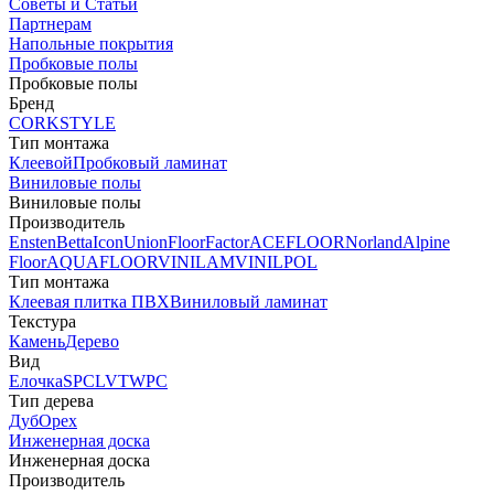
Советы и Статьи
Партнерам
Напольные покрытия
Пробковые полы
Пробковые полы
Бренд
CORKSTYLE
Тип монтажа
Клеевой
Пробковый ламинат
Виниловые полы
Виниловые полы
Производитель
Ensten
Betta
Icon
Union
FloorFactor
ACEFLOOR
Norland
Alpine
Floor
AQUAFLOOR
VINILAM
VINILPOL
Тип монтажа
Клеевая плитка ПВХ
Виниловый ламинат
Текстура
Камень
Дерево
Вид
Елочка
SPC
LVT
WPC
Тип дерева
Дуб
Орех
Инженерная доска
Инженерная доска
Производитель