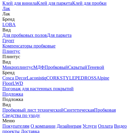
Клей для винила
Клей для паркета
Клей для пробки
Лак
Лак
Бренд
LOBA
Вид
Для пробковых полов
Для паркета
Грунт
Компенсаторы пробковые
Плинтус
Плинтус
Вид
Микроплинтус
МДФ
Пробковый
Скрытый
Теневой
Бренд
Cosca Decor
Laconistiq
CORKSTYLE
PEDROSS
Alpine
Floor
LWD
Погонаж для настенных покрытий
Подложка
Подложка
Вид
Пробковый лист технический
Синтетическая
Пробковая
Средства по уходу
Меню
Покупателям
О компании
Дизайнерам
Услуги
Оплата
Видео
проекты
Доставка