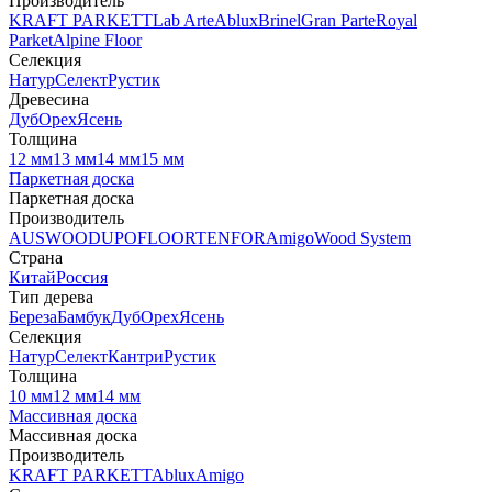
Производитель
KRAFT PARKETT
Lab Arte
Ablux
Brinel
Gran Parte
Royal
Parket
Alpine Floor
Селекция
Натур
Селект
Рустик
Древесина
Дуб
Орех
Ясень
Толщина
12 мм
13 мм
14 мм
15 мм
Паркетная доска
Паркетная доска
Производитель
AUSWOOD
UPOFLOOR
TENFOR
Amigo
Wood System
Страна
Китай
Россия
Тип дерева
Береза
Бамбук
Дуб
Орех
Ясень
Селекция
Натур
Селект
Кантри
Рустик
Толщина
10 мм
12 мм
14 мм
Массивная доска
Массивная доска
Производитель
KRAFT PARKETT
Ablux
Amigo