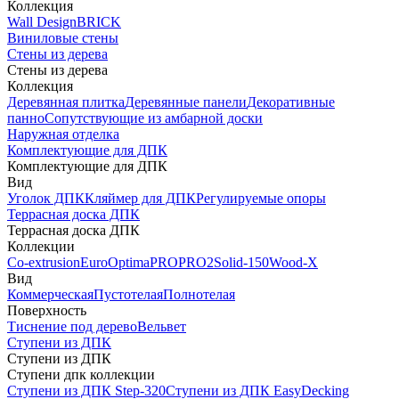
Коллекция
Wall Design
BRICK
Виниловые стены
Стены из дерева
Стены из дерева
Коллекция
Деревянная плитка
Деревянные панели
Декоративные
панно
Сопутствующие из амбарной доски
Наружная отделка
Комплектующие для ДПК
Комплектующие для ДПК
Вид
Уголок ДПК
Кляймер для ДПК
Регулируемые опоры
Террасная доска ДПК
Террасная доска ДПК
Коллекции
Co-extrusion
Euro
Optima
PRO
PRO2
Solid-150
Wood-X
Вид
Коммерческая
Пустотелая
Полнотелая
Поверхность
Тиснение под дерево
Вельвет
Ступени из ДПК
Ступени из ДПК
Ступени дпк коллекции
Ступени из ДПК Step-320
Ступени из ДПК EasyDecking