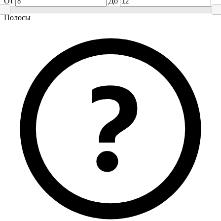
От
До
Полосы