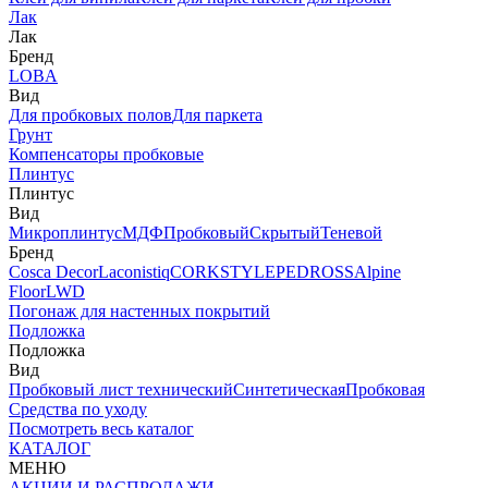
Лак
Лак
Бренд
LOBA
Вид
Для пробковых полов
Для паркета
Грунт
Компенсаторы пробковые
Плинтус
Плинтус
Вид
Микроплинтус
МДФ
Пробковый
Скрытый
Теневой
Бренд
Cosca Decor
Laconistiq
CORKSTYLE
PEDROSS
Alpine
Floor
LWD
Погонаж для настенных покрытий
Подложка
Подложка
Вид
Пробковый лист технический
Синтетическая
Пробковая
Средства по уходу
Посмотреть весь каталог
КАТАЛОГ
МЕНЮ
АКЦИИ И РАСПРОДАЖИ