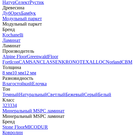
Натур
Селект
Рустик
Древесина
Дуб
Орех
Бамбук
Модульный паркет
Модульный паркет
Бренд
Kochanelli
Ламинат
Ламинат
Производитель
Alpine Floor
Greenwald
Floor
Fort
Icon
CAMSAN
CLASSEN
KRONOTEX
ALLOC
Norland
CBM
Толщина
8 мм
10 мм
12 мм
Разновидность
Влагостойкий
Елочка
Тон
Темный
Натуральный
Светлый
Бежевый
Серый
Белый
Класс
32
33
34
Минеральный MSPC ламинат
Минеральный MSPC ламинат
Бренд
Stone Floor
MICODUR
Ковролин