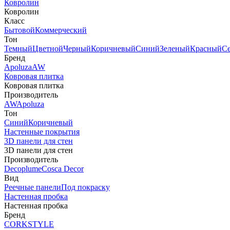
Ковролин
Ковролин
Класс
Бытовой
Коммерческий
Тон
Темный
Цветной
Черный
Коричневый
Синий
Зеленый
Красный
С
Бренд
Apoluza
AW
Ковровая плитка
Ковровая плитка
Производитель
AW
Apoluza
Тон
Синий
Коричневый
Настенные покрытия
3D панели для стен
3D панели для стен
Производитель
Decoplume
Cosca Decor
Вид
Реечные панели
Под покраску
Настенная пробка
Настенная пробка
Бренд
CORKSTYLE