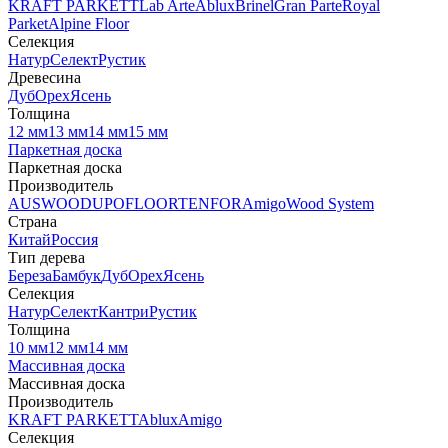
KRAFT PARKETT
Lab Arte
Ablux
Brinel
Gran Parte
Royal
Parket
Alpine Floor
Селекция
Натур
Селект
Рустик
Древесина
Дуб
Орех
Ясень
Толщина
12 мм
13 мм
14 мм
15 мм
Паркетная доска
Паркетная доска
Производитель
AUSWOOD
UPOFLOOR
TENFOR
Amigo
Wood System
Страна
Китай
Россия
Тип дерева
Береза
Бамбук
Дуб
Орех
Ясень
Селекция
Натур
Селект
Кантри
Рустик
Толщина
10 мм
12 мм
14 мм
Массивная доска
Массивная доска
Производитель
KRAFT PARKETT
Ablux
Amigo
Селекция