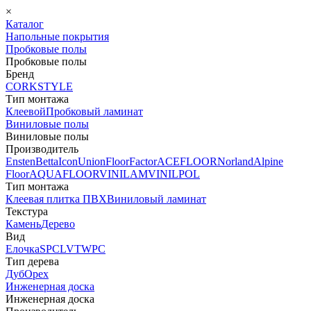
×
Каталог
Напольные покрытия
Пробковые полы
Пробковые полы
Бренд
CORKSTYLE
Тип монтажа
Клеевой
Пробковый ламинат
Виниловые полы
Виниловые полы
Производитель
Ensten
Betta
Icon
Union
FloorFactor
ACEFLOOR
Norland
Alpine
Floor
AQUAFLOOR
VINILAM
VINILPOL
Тип монтажа
Клеевая плитка ПВХ
Виниловый ламинат
Текстура
Камень
Дерево
Вид
Елочка
SPC
LVT
WPC
Тип дерева
Дуб
Орех
Инженерная доска
Инженерная доска