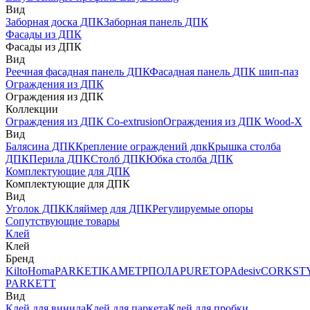
Вид
Заборная доска ДПК
Заборная панель ДПК
Фасады из ДПК
Фасады из ДПК
Вид
Реечная фасадная панель ДПК
Фасадная панель ДПК шип-паз
Ограждения из ДПК
Ограждения из ДПК
Коллекции
Ограждения из ДПК Co-extrusion
Ограждения из ДПК Wood-X
Вид
Балясина ДПК
Крепление ограждений дпк
Крышка столба
ДПК
Перила ДПК
Столб ДПК
Юбка столба ДПК
Комплектующие для ДПК
Комплектующие для ДПК
Вид
Уголок ДПК
Кляймер для ДПК
Регулируемые опоры
Сопутствующие товары
Клей
Клей
Бренд
Kilto
Homa
PARKETIKA
МЕТРПОЛА
PURETOP
Adesiv
CORKST
PARKETT
Вид
Клей для винила
Клей для паркета
Клей для пробки