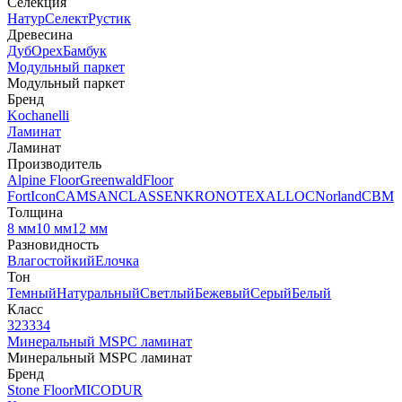
Селекция
Натур
Селект
Рустик
Древесина
Дуб
Орех
Бамбук
Модульный паркет
Модульный паркет
Бренд
Kochanelli
Ламинат
Ламинат
Производитель
Alpine Floor
Greenwald
Floor
Fort
Icon
CAMSAN
CLASSEN
KRONOTEX
ALLOC
Norland
CBM
Толщина
8 мм
10 мм
12 мм
Разновидность
Влагостойкий
Елочка
Тон
Темный
Натуральный
Светлый
Бежевый
Серый
Белый
Класс
32
33
34
Минеральный MSPC ламинат
Минеральный MSPC ламинат
Бренд
Stone Floor
MICODUR