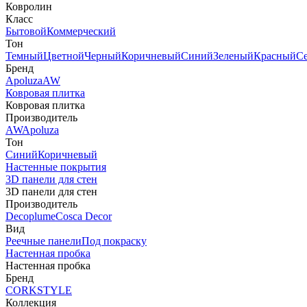
Ковролин
Класс
Бытовой
Коммерческий
Тон
Темный
Цветной
Черный
Коричневый
Синий
Зеленый
Красный
С
Бренд
Apoluza
AW
Ковровая плитка
Ковровая плитка
Производитель
AW
Apoluza
Тон
Синий
Коричневый
Настенные покрытия
3D панели для стен
3D панели для стен
Производитель
Decoplume
Cosca Decor
Вид
Реечные панели
Под покраску
Настенная пробка
Настенная пробка
Бренд
CORKSTYLE
Коллекция