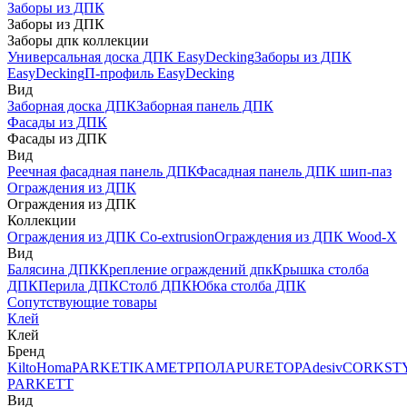
Заборы из ДПК
Заборы из ДПК
Заборы дпк коллекции
Универсальная доска ДПК EasyDecking
Заборы из ДПК
EasyDecking
П-профиль EasyDecking
Вид
Заборная доска ДПК
Заборная панель ДПК
Фасады из ДПК
Фасады из ДПК
Вид
Реечная фасадная панель ДПК
Фасадная панель ДПК шип-паз
Ограждения из ДПК
Ограждения из ДПК
Коллекции
Ограждения из ДПК Co-extrusion
Ограждения из ДПК Wood-X
Вид
Балясина ДПК
Крепление ограждений дпк
Крышка столба
ДПК
Перила ДПК
Столб ДПК
Юбка столба ДПК
Сопутствующие товары
Клей
Клей
Бренд
Kilto
Homa
PARKETIKA
МЕТРПОЛА
PURETOP
Adesiv
CORKST
PARKETT
Вид