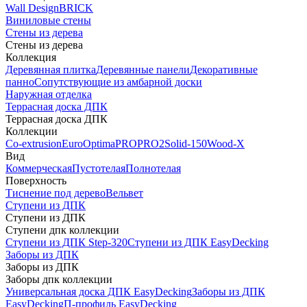
Wall Design
BRICK
Виниловые стены
Стены из дерева
Стены из дерева
Коллекция
Деревянная плитка
Деревянные панели
Декоративные
панно
Сопутствующие из амбарной доски
Наружная отделка
Террасная доска ДПК
Террасная доска ДПК
Коллекции
Co-extrusion
Euro
Optima
PRO
PRO2
Solid-150
Wood-X
Вид
Коммерческая
Пустотелая
Полнотелая
Поверхность
Тиснение под дерево
Вельвет
Ступени из ДПК
Ступени из ДПК
Ступени дпк коллекции
Ступени из ДПК Step-320
Ступени из ДПК EasyDecking
Заборы из ДПК
Заборы из ДПК
Заборы дпк коллекции
Универсальная доска ДПК EasyDecking
Заборы из ДПК
EasyDecking
П-профиль EasyDecking