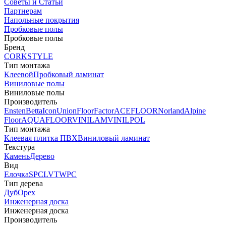
Советы и Статьи
Партнерам
Напольные покрытия
Пробковые полы
Пробковые полы
Бренд
CORKSTYLE
Тип монтажа
Клеевой
Пробковый ламинат
Виниловые полы
Виниловые полы
Производитель
Ensten
Betta
Icon
Union
FloorFactor
ACEFLOOR
Norland
Alpine
Floor
AQUAFLOOR
VINILAM
VINILPOL
Тип монтажа
Клеевая плитка ПВХ
Виниловый ламинат
Текстура
Камень
Дерево
Вид
Елочка
SPC
LVT
WPC
Тип дерева
Дуб
Орех
Инженерная доска
Инженерная доска
Производитель