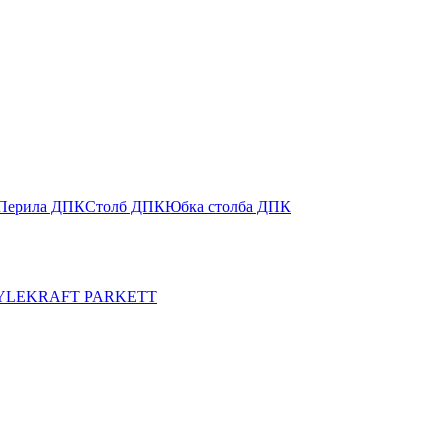
Перила ДПК
Столб ДПК
Юбка столба ДПК
YLE
KRAFT PARKETT