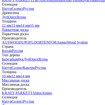
KRAFT PARKETT
Lab Arte
Ablux
Brinel
Gran Parte
Royal Parket
Alp
Селекция
Натур
Селект
Рустик
Древесина
Дуб
Орех
Ясень
Толщина
12 мм
13 мм
14 мм
15 мм
Паркетная доска
Паркетная доска
Производитель
AUSWOOD
UPOFLOOR
TENFOR
Amigo
Wood System
Страна
Китай
Россия
Тип дерева
Береза
Бамбук
Дуб
Орех
Ясень
Селекция
Натур
Селект
Кантри
Рустик
Толщина
10 мм
12 мм
14 мм
Массивная доска
Массивная доска
Производитель
KRAFT PARKETT
Ablux
Amigo
Селекция
Натур
Селект
Рустик