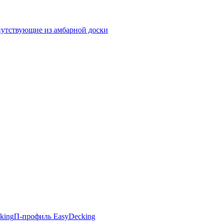
утствующие из амбарной доски
king
П-профиль EasyDecking