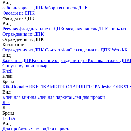
Вид
Заборная доска ДПК
Заборная панель ДПК
Фасады из ДПК
Фасады из ДПК
Вид
Реечная фасадная панель ДПК
Фасадная панель ДПК шип-паз
Ограждения из ДПК
Ограждения из ДПК
Коллекции
Ограждения из ДПК Co-extrusion
Ограждения из ДПК Wood-X
Вид
Балясина ДПК
Крепление ограждений дпк
Крышка столба ДПК
Сопутствующие товары
Клей
Клей
Бренд
Kilto
Homa
PARKETIKA
МЕТРПОЛА
PURETOP
Adesiv
CORKST
Вид
Клей для винила
Клей для паркета
Клей для пробки
Лак
Лак
Бренд
LOBA
Вид
Для пробковых полов
Для паркета