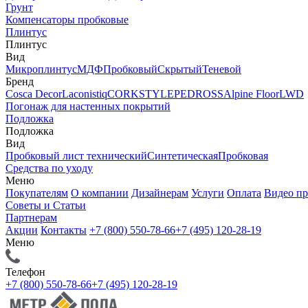
Грунт
Компенсаторы пробковые
Плинтус
Плинтус
Вид
Микроплинтус
МДФ
Пробковый
Скрытый
Теневой
Бренд
Cosca Decor
Laconistiq
CORKSTYLE
PEDROSS
Alpine Floor
LWD
Погонаж для настенных покрытий
Подложка
Подложка
Вид
Пробковый лист технический
Синтетическая
Пробковая
Средства по уходу
Меню
Покупателям
О компании
Дизайнерам
Услуги
Оплата
Видео п
Советы и Статьи
Партнерам
Акции
Контакты
+7 (800) 550-78-66
+7 (495) 120-28-19
Меню
Телефон
+7 (800) 550-78-66
+7 (495) 120-28-19