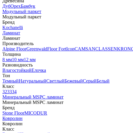
Древесина
Дуб
Орех
Бамбук
Модульный паркет
Модульный паркет
Бренд
Kochanelli
Ламинат
Ламинат
Производитель
Alpine Floor
Greenwald
Floor Fort
Icon
CAMSAN
CLASSEN
KRON
Толщина
8 мм
10 мм
12 мм
Разновидность
Влагостойкий
Елочка
Тон
Темный
Натуральный
Светлый
Бежевый
Серый
Белый
Класс
32
33
34
Минеральный MSPC ламинат
Минеральный MSPC ламинат
Бренд
Stone Floor
MICODUR
Ковролин
Ковролин
Класс