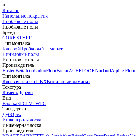
×
Каталог
Напольные покрытия
Пробковые полы
Пробковые полы
Бренд
CORKSTYLE
Тип монтажа
Клеевой
Пробковый ламинат
Виниловые полы
Виниловые полы
Производитель
Ensten
Betta
Icon
Union
FloorFactor
ACEFLOOR
Norland
Alpine Floor
Тип монтажа
Клеевая плитка ПВХ
Виниловый ламинат
Текстура
Камень
Дерево
Вид
Елочка
SPC
LVT
WPC
Тип дерева
Дуб
Орех
Инженерная доска
Инженерная доска
Производитель