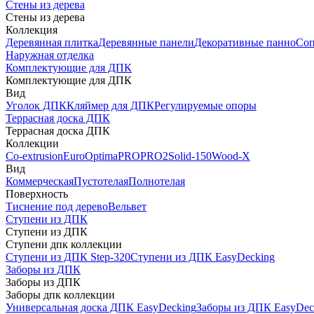
Стены из дерева
Стены из дерева
Коллекция
Деревянная плитка
Деревянные панели
Декоративные панно
Соп
Наружная отделка
Комплектующие для ДПК
Комплектующие для ДПК
Вид
Уголок ДПК
Кляймер для ДПК
Регулируемые опоры
Террасная доска ДПК
Террасная доска ДПК
Коллекции
Co-extrusion
Euro
Optima
PRO
PRO2
Solid-150
Wood-X
Вид
Коммерческая
Пустотелая
Полнотелая
Поверхность
Тиснение под дерево
Вельвет
Ступени из ДПК
Ступени из ДПК
Ступени дпк коллекции
Ступени из ДПК Step-320
Ступени из ДПК EasyDecking
Заборы из ДПК
Заборы из ДПК
Заборы дпк коллекции
Универсальная доска ДПК EasyDecking
Заборы из ДПК EasyDec