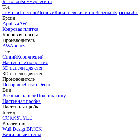
Бытовой
Коммерческий
Тон
Темный
Цветной
Черный
Коричневый
Синий
Зеленый
Красный
С
Бренд
Apoluza
AW
Ковровая плитка
Ковровая плитка
Производитель
AW
Apoluza
Тон
Синий
Коричневый
Настенные покрытия
3D панели для стен
3D панели для стен
Производитель
Decoplume
Cosca Decor
Вид
Реечные панели
Под покраску
Настенная пробка
Настенная пробка
Бренд
CORKSTYLE
Коллекция
Wall Design
BRICK
Виниловые стены