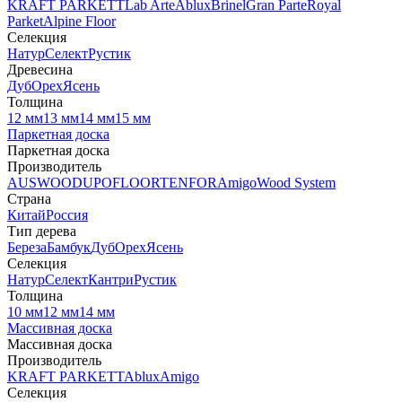
KRAFT PARKETT
Lab Arte
Ablux
Brinel
Gran Parte
Royal
Parket
Alpine Floor
Селекция
Натур
Селект
Рустик
Древесина
Дуб
Орех
Ясень
Толщина
12 мм
13 мм
14 мм
15 мм
Паркетная доска
Паркетная доска
Производитель
AUSWOOD
UPOFLOOR
TENFOR
Amigo
Wood System
Страна
Китай
Россия
Тип дерева
Береза
Бамбук
Дуб
Орех
Ясень
Селекция
Натур
Селект
Кантри
Рустик
Толщина
10 мм
12 мм
14 мм
Массивная доска
Массивная доска
Производитель
KRAFT PARKETT
Ablux
Amigo
Селекция