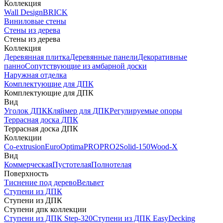
Коллекция
Wall Design
BRICK
Виниловые стены
Стены из дерева
Стены из дерева
Коллекция
Деревянная плитка
Деревянные панели
Декоративные
панно
Сопутствующие из амбарной доски
Наружная отделка
Комплектующие для ДПК
Комплектующие для ДПК
Вид
Уголок ДПК
Кляймер для ДПК
Регулируемые опоры
Террасная доска ДПК
Террасная доска ДПК
Коллекции
Co-extrusion
Euro
Optima
PRO
PRO2
Solid-150
Wood-X
Вид
Коммерческая
Пустотелая
Полнотелая
Поверхность
Тиснение под дерево
Вельвет
Ступени из ДПК
Ступени из ДПК
Ступени дпк коллекции
Ступени из ДПК Step-320
Ступени из ДПК EasyDecking