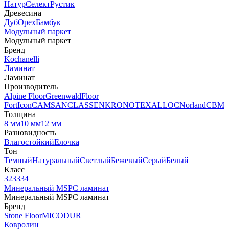
Натур
Селект
Рустик
Древесина
Дуб
Орех
Бамбук
Модульный паркет
Модульный паркет
Бренд
Kochanelli
Ламинат
Ламинат
Производитель
Alpine Floor
Greenwald
Floor
Fort
Icon
CAMSAN
CLASSEN
KRONOTEX
ALLOC
Norland
CBM
Толщина
8 мм
10 мм
12 мм
Разновидность
Влагостойкий
Елочка
Тон
Темный
Натуральный
Светлый
Бежевый
Серый
Белый
Класс
32
33
34
Минеральный MSPC ламинат
Минеральный MSPC ламинат
Бренд
Stone Floor
MICODUR
Ковролин