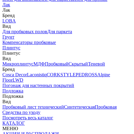
Лак
Лак
Бренд
LOBA
Вид
Для пробковых полов
Для паркета
Грунт
Компенсаторы пробковые
Плинтус
Плинтус
Вид
Микроплинтус
МДФ
Пробковый
Скрытый
Теневой
Бренд
Cosca Decor
Laconistiq
CORKSTYLE
PEDROSS
Alpine
Floor
LWD
Погонаж для настенных покрытий
Подложка
Подложка
Вид
Пробковый лист технический
Синтетическая
Пробковая
Средства по уходу
Посмотреть весь каталог
КАТАЛОГ
МЕНЮ
АКЦИИ И РАСПРОДАЖИ