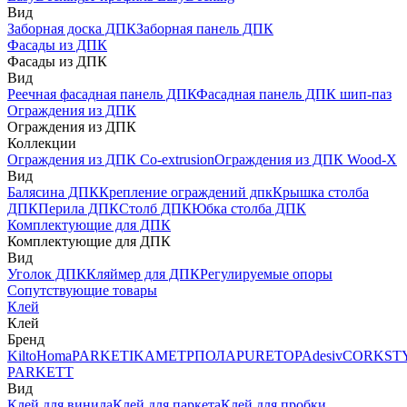
Вид
Заборная доска ДПК
Заборная панель ДПК
Фасады из ДПК
Фасады из ДПК
Вид
Реечная фасадная панель ДПК
Фасадная панель ДПК шип-паз
Ограждения из ДПК
Ограждения из ДПК
Коллекции
Ограждения из ДПК Co-extrusion
Ограждения из ДПК Wood-X
Вид
Балясина ДПК
Крепление ограждений дпк
Крышка столба
ДПК
Перила ДПК
Столб ДПК
Юбка столба ДПК
Комплектующие для ДПК
Комплектующие для ДПК
Вид
Уголок ДПК
Кляймер для ДПК
Регулируемые опоры
Сопутствующие товары
Клей
Клей
Бренд
Kilto
Homa
PARKETIKA
МЕТРПОЛА
PURETOP
Adesiv
CORKST
PARKETT
Вид
Клей для винила
Клей для паркета
Клей для пробки