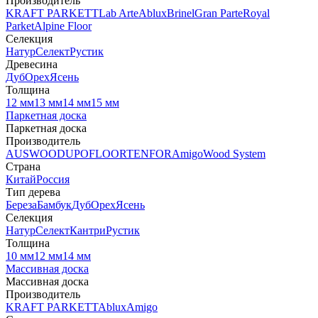
Производитель
KRAFT PARKETT
Lab Arte
Ablux
Brinel
Gran Parte
Royal
Parket
Alpine Floor
Селекция
Натур
Селект
Рустик
Древесина
Дуб
Орех
Ясень
Толщина
12 мм
13 мм
14 мм
15 мм
Паркетная доска
Паркетная доска
Производитель
AUSWOOD
UPOFLOOR
TENFOR
Amigo
Wood System
Страна
Китай
Россия
Тип дерева
Береза
Бамбук
Дуб
Орех
Ясень
Селекция
Натур
Селект
Кантри
Рустик
Толщина
10 мм
12 мм
14 мм
Массивная доска
Массивная доска
Производитель
KRAFT PARKETT
Ablux
Amigo