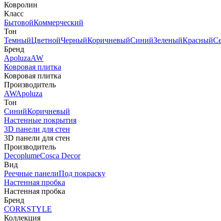
Ковролин
Класс
Бытовой
Коммерческий
Тон
Темный
Цветной
Черный
Коричневый
Синий
Зеленый
Красный
С
Бренд
Apoluza
AW
Ковровая плитка
Ковровая плитка
Производитель
AW
Apoluza
Тон
Синий
Коричневый
Настенные покрытия
3D панели для стен
3D панели для стен
Производитель
Decoplume
Cosca Decor
Вид
Реечные панели
Под покраску
Настенная пробка
Настенная пробка
Бренд
CORKSTYLE
Коллекция