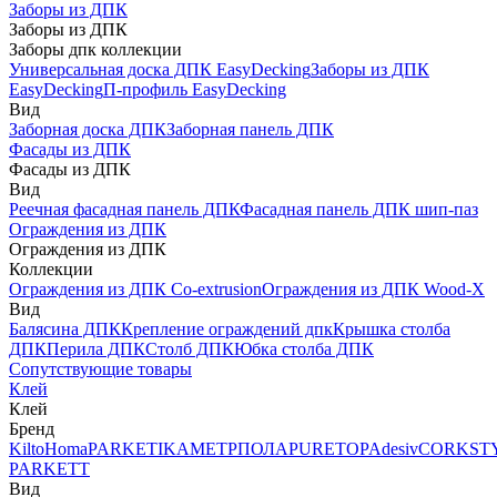
Заборы из ДПК
Заборы из ДПК
Заборы дпк коллекции
Универсальная доска ДПК EasyDecking
Заборы из ДПК
EasyDecking
П-профиль EasyDecking
Вид
Заборная доска ДПК
Заборная панель ДПК
Фасады из ДПК
Фасады из ДПК
Вид
Реечная фасадная панель ДПК
Фасадная панель ДПК шип-паз
Ограждения из ДПК
Ограждения из ДПК
Коллекции
Ограждения из ДПК Co-extrusion
Ограждения из ДПК Wood-X
Вид
Балясина ДПК
Крепление ограждений дпк
Крышка столба
ДПК
Перила ДПК
Столб ДПК
Юбка столба ДПК
Сопутствующие товары
Клей
Клей
Бренд
Kilto
Homa
PARKETIKA
МЕТРПОЛА
PURETOP
Adesiv
CORKST
PARKETT
Вид