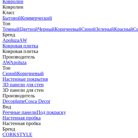
Ковролин
Ковролин
Класс
Бытовой
Коммерческий
Тон
Темный
Цветной
Черный
Коричневый
Синий
Зеленый
Красный
С
Бренд
Apoluza
AW
Ковровая плитка
Ковровая плитка
Производитель
AW
Apoluza
Тон
Синий
Коричневый
Настенные покрытия
3D панели для стен
3D панели для стен
Производитель
Decoplume
Cosca Decor
Вид
Реечные панели
Под покраску
Настенная пробка
Настенная пробка
Бренд
CORKSTYLE