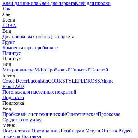
Клей для винила
Клей для паркета
Клей для пробки
Лак
Лак
Бренд
LOBA
Вид
Для пробковых полов
Для паркета
Грунт
Компенсаторы пробковые
Плинтус
Плинтус
Вид
Микроплинтус
МДФ
Пробковый
Скрытый
Теневой
Бренд
Cosca Decor
Laconistiq
CORKSTYLE
PEDROSS
Alpine
Floor
LWD
Погонаж для настенных покрытий
Подложка
Подложка
Вид
Пробковый лист технический
Синтетическая
Пробковая
Средства по уходу
Меню
Покупателям
О компании
Дизайнерам
Услуги
Оплата
Видео
проекты
Доставка