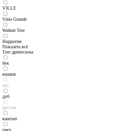
VILLE
Visio Grande
Walnut Tree
Нарратив
Показать всё
Тип древесины
бук
вишня
вяз
дуб
дуссия
каштан
орех