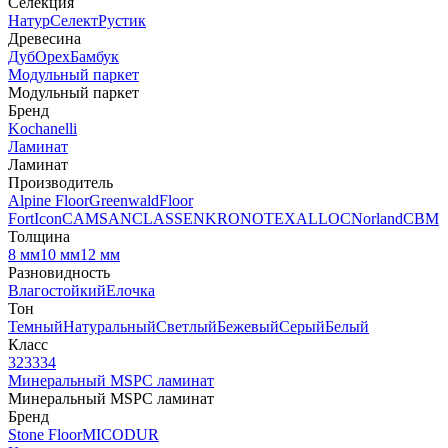
Селекция
Натур
Селект
Рустик
Древесина
Дуб
Орех
Бамбук
Модульный паркет
Модульный паркет
Бренд
Kochanelli
Ламинат
Ламинат
Производитель
Alpine Floor
Greenwald
Floor
Fort
Icon
CAMSAN
CLASSEN
KRONOTEX
ALLOC
Norland
CBM
Толщина
8 мм
10 мм
12 мм
Разновидность
Влагостойкий
Елочка
Тон
Темный
Натуральный
Светлый
Бежевый
Серый
Белый
Класс
32
33
34
Минеральный MSPC ламинат
Минеральный MSPC ламинат
Бренд
Stone Floor
MICODUR