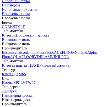
Советы и Статьи
Партнерам
Напольные покрытия
Пробковые полы
Пробковые полы
Бренд
CORKSTYLE
Тип монтажа
Клеевой
Пробковый ламинат
Виниловые полы
Виниловые полы
Производитель
Ensten
Betta
Icon
Union
FloorFactor
ACEFLOOR
Norland
Alpine
Floor
AQUAFLOOR
VINILAM
VINILPOL
Тип монтажа
Клеевая плитка ПВХ
Виниловый ламинат
Текстура
Камень
Дерево
Вид
Елочка
SPC
LVT
WPC
Тип дерева
Дуб
Орех
Инженерная доска
Инженерная доска
Производитель