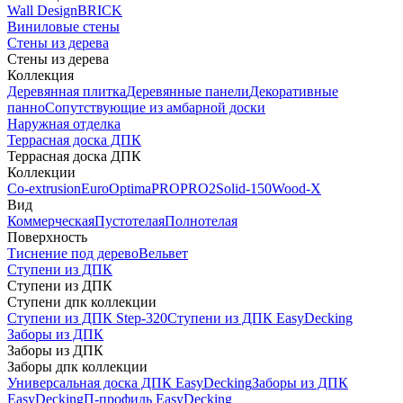
Wall Design
BRICK
Виниловые стены
Стены из дерева
Стены из дерева
Коллекция
Деревянная плитка
Деревянные панели
Декоративные
панно
Сопутствующие из амбарной доски
Наружная отделка
Террасная доска ДПК
Террасная доска ДПК
Коллекции
Co-extrusion
Euro
Optima
PRO
PRO2
Solid-150
Wood-X
Вид
Коммерческая
Пустотелая
Полнотелая
Поверхность
Тиснение под дерево
Вельвет
Ступени из ДПК
Ступени из ДПК
Ступени дпк коллекции
Ступени из ДПК Step-320
Ступени из ДПК EasyDecking
Заборы из ДПК
Заборы из ДПК
Заборы дпк коллекции
Универсальная доска ДПК EasyDecking
Заборы из ДПК
EasyDecking
П-профиль EasyDecking