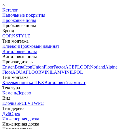
×
Каталог
Напольные покрытия
Пробковые полы
Пробковые полы
Бренд
CORKSTYLE
Тип монтажа
Клеевой
Пробковый ламинат
Виниловые полы
Виниловые полы
Производитель
Ensten
Betta
Icon
Union
FloorFactor
ACEFLOOR
Norland
Alpine
Floor
AQUAFLOOR
VINILAM
VINILPOL
Тип монтажа
Клеевая плитка ПВХ
Виниловый ламинат
Текстура
Камень
Дерево
Вид
Елочка
SPC
LVT
WPC
Тип дерева
Дуб
Орех
Инженерная доска
Инженерная доска