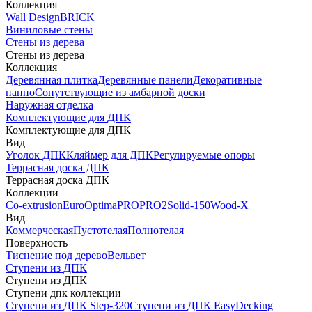
Коллекция
Wall Design
BRICK
Виниловые стены
Стены из дерева
Стены из дерева
Коллекция
Деревянная плитка
Деревянные панели
Декоративные
панно
Сопутствующие из амбарной доски
Наружная отделка
Комплектующие для ДПК
Комплектующие для ДПК
Вид
Уголок ДПК
Кляймер для ДПК
Регулируемые опоры
Террасная доска ДПК
Террасная доска ДПК
Коллекции
Co-extrusion
Euro
Optima
PRO
PRO2
Solid-150
Wood-X
Вид
Коммерческая
Пустотелая
Полнотелая
Поверхность
Тиснение под дерево
Вельвет
Ступени из ДПК
Ступени из ДПК
Ступени дпк коллекции
Ступени из ДПК Step-320
Ступени из ДПК EasyDecking