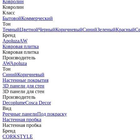
Ковролин
Ковролин
Класс
Бытовой
Коммерческий
Тон
Темный
Цветной
Черный
Коричневый
Синий
Зеленый
Красный
С
Бренд
Apoluza
AW
Ковровая плитка
Ковровая плитка
Производитель
AW
Apoluza
Тон
Синий
Коричневый
Настенные покрытия
3D панели для стен
3D панели для стен
Производитель
Decoplume
Cosca Decor
Вид
Реечные панели
Под покраску
Настенная пробка
Настенная пробка
Бренд
CORKSTYLE