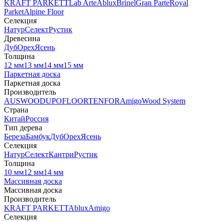
KRAFT PARKETT
Lab Arte
Ablux
Brinel
Gran Parte
Royal
Parket
Alpine Floor
Селекция
Натур
Селект
Рустик
Древесина
Дуб
Орех
Ясень
Толщина
12 мм
13 мм
14 мм
15 мм
Паркетная доска
Паркетная доска
Производитель
AUSWOOD
UPOFLOOR
TENFOR
Amigo
Wood System
Страна
Китай
Россия
Тип дерева
Береза
Бамбук
Дуб
Орех
Ясень
Селекция
Натур
Селект
Кантри
Рустик
Толщина
10 мм
12 мм
14 мм
Массивная доска
Массивная доска
Производитель
KRAFT PARKETT
Ablux
Amigo
Селекция