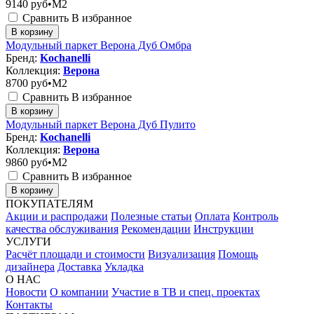
9140
руб•M2
Сравнить
В избранное
В корзину
Модульный паркет Верона Дуб Омбра
Бренд:
Kochanelli
Коллекция:
Верона
8700
руб•M2
Сравнить
В избранное
В корзину
Модульный паркет Верона Дуб Пулито
Бренд:
Kochanelli
Коллекция:
Верона
9860
руб•M2
Сравнить
В избранное
В корзину
ПОКУПАТЕЛЯМ
Акции и распродажи
Полезные статьи
Оплата
Контроль
качества обслуживания
Рекомендации
Инструкции
УСЛУГИ
Расчёт площади и стоимости
Визуализация
Помощь
дизайнера
Доставка
Укладка
О НАС
Новости
О компании
Участие в ТВ и спец. проектах
Контакты