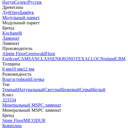
Натур
Селект
Рустик
Древесина
Дуб
Орех
Бамбук
Модульный паркет
Модульный паркет
Бренд
Kochanelli
Ламинат
Ламинат
Производитель
Alpine Floor
Greenwald
Floor
Fort
Icon
CAMSAN
CLASSEN
KRONOTEX
ALLOC
Norland
CBM
Толщина
8 мм
10 мм
12 мм
Разновидность
Влагостойкий
Елочка
Тон
Темный
Натуральный
Светлый
Бежевый
Серый
Белый
Класс
32
33
34
Минеральный MSPC ламинат
Минеральный MSPC ламинат
Бренд
Stone Floor
MICODUR
Ковролин