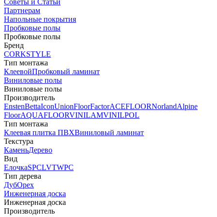
Советы и Статьи
Партнерам
Напольные покрытия
Пробковые полы
Пробковые полы
Бренд
CORKSTYLE
Тип монтажа
Клеевой
Пробковый ламинат
Виниловые полы
Виниловые полы
Производитель
Ensten
Betta
Icon
Union
FloorFactor
ACEFLOOR
Norland
Alpine
Floor
AQUAFLOOR
VINILAM
VINILPOL
Тип монтажа
Клеевая плитка ПВХ
Виниловый ламинат
Текстура
Камень
Дерево
Вид
Елочка
SPC
LVT
WPC
Тип дерева
Дуб
Орех
Инженерная доска
Инженерная доска
Производитель