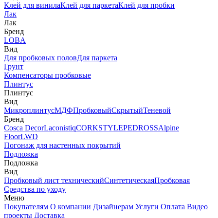
Клей для винила
Клей для паркета
Клей для пробки
Лак
Лак
Бренд
LOBA
Вид
Для пробковых полов
Для паркета
Грунт
Компенсаторы пробковые
Плинтус
Плинтус
Вид
Микроплинтус
МДФ
Пробковый
Скрытый
Теневой
Бренд
Cosca Decor
Laconistiq
CORKSTYLE
PEDROSS
Alpine
Floor
LWD
Погонаж для настенных покрытий
Подложка
Подложка
Вид
Пробковый лист технический
Синтетическая
Пробковая
Средства по уходу
Меню
Покупателям
О компании
Дизайнерам
Услуги
Оплата
Видео
проекты
Доставка