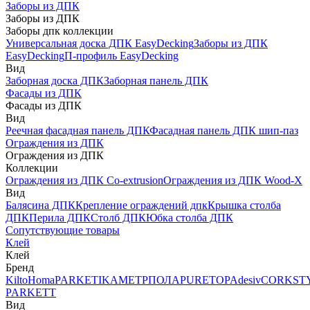
Заборы из ДПК
Заборы из ДПК
Заборы дпк коллекции
Универсальная доска ДПК EasyDecking
Заборы из ДПК
EasyDecking
П-профиль EasyDecking
Вид
Заборная доска ДПК
Заборная панель ДПК
Фасады из ДПК
Фасады из ДПК
Вид
Реечная фасадная панель ДПК
Фасадная панель ДПК шип-паз
Ограждения из ДПК
Ограждения из ДПК
Коллекции
Ограждения из ДПК Co-extrusion
Ограждения из ДПК Wood-X
Вид
Балясина ДПК
Крепление ограждений дпк
Крышка столба
ДПК
Перила ДПК
Столб ДПК
Юбка столба ДПК
Сопутствующие товары
Клей
Клей
Бренд
Kilto
Homa
PARKETIKA
МЕТРПОЛА
PURETOP
Adesiv
CORKST
PARKETT
Вид