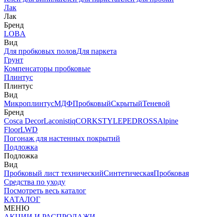
Лак
Лак
Бренд
LOBA
Вид
Для пробковых полов
Для паркета
Грунт
Компенсаторы пробковые
Плинтус
Плинтус
Вид
Микроплинтус
МДФ
Пробковый
Скрытый
Теневой
Бренд
Cosca Decor
Laconistiq
CORKSTYLE
PEDROSS
Alpine
Floor
LWD
Погонаж для настенных покрытий
Подложка
Подложка
Вид
Пробковый лист технический
Синтетическая
Пробковая
Средства по уходу
Посмотреть весь каталог
КАТАЛОГ
МЕНЮ
АКЦИИ И РАСПРОДАЖИ