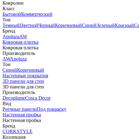
Ковролин
Класс
Бытовой
Коммерческий
Тон
Темный
Цветной
Черный
Коричневый
Синий
Зеленый
Красный
С
Бренд
Apoluza
AW
Ковровая плитка
Ковровая плитка
Производитель
AW
Apoluza
Тон
Синий
Коричневый
Настенные покрытия
3D панели для стен
3D панели для стен
Производитель
Decoplume
Cosca Decor
Вид
Реечные панели
Под покраску
Настенная пробка
Настенная пробка
Бренд
CORKSTYLE
Коллекция