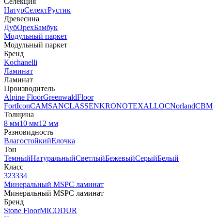
Селекция
Натур
Селект
Рустик
Древесина
Дуб
Орех
Бамбук
Модульный паркет
Модульный паркет
Бренд
Kochanelli
Ламинат
Ламинат
Производитель
Alpine Floor
Greenwald
Floor
Fort
Icon
CAMSAN
CLASSEN
KRONOTEX
ALLOC
Norland
CBM
Толщина
8 мм
10 мм
12 мм
Разновидность
Влагостойкий
Елочка
Тон
Темный
Натуральный
Светлый
Бежевый
Серый
Белый
Класс
32
33
34
Минеральный MSPC ламинат
Минеральный MSPC ламинат
Бренд
Stone Floor
MICODUR