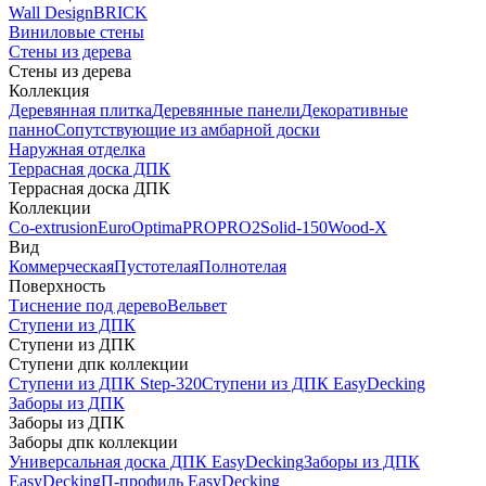
Wall Design
BRICK
Виниловые стены
Стены из дерева
Стены из дерева
Коллекция
Деревянная плитка
Деревянные панели
Декоративные
панно
Сопутствующие из амбарной доски
Наружная отделка
Террасная доска ДПК
Террасная доска ДПК
Коллекции
Co-extrusion
Euro
Optima
PRO
PRO2
Solid-150
Wood-X
Вид
Коммерческая
Пустотелая
Полнотелая
Поверхность
Тиснение под дерево
Вельвет
Ступени из ДПК
Ступени из ДПК
Ступени дпк коллекции
Ступени из ДПК Step-320
Ступени из ДПК EasyDecking
Заборы из ДПК
Заборы из ДПК
Заборы дпк коллекции
Универсальная доска ДПК EasyDecking
Заборы из ДПК
EasyDecking
П-профиль EasyDecking