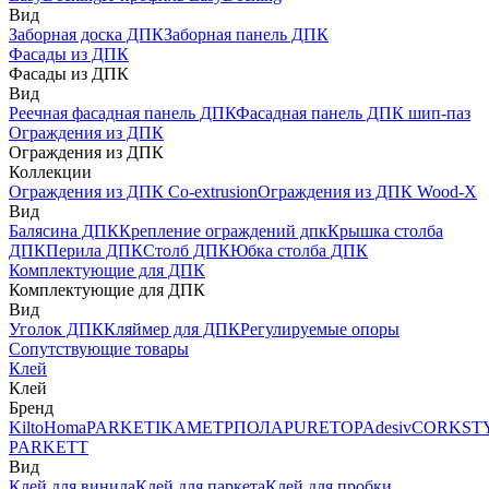
Вид
Заборная доска ДПК
Заборная панель ДПК
Фасады из ДПК
Фасады из ДПК
Вид
Реечная фасадная панель ДПК
Фасадная панель ДПК шип-паз
Ограждения из ДПК
Ограждения из ДПК
Коллекции
Ограждения из ДПК Co-extrusion
Ограждения из ДПК Wood-X
Вид
Балясина ДПК
Крепление ограждений дпк
Крышка столба
ДПК
Перила ДПК
Столб ДПК
Юбка столба ДПК
Комплектующие для ДПК
Комплектующие для ДПК
Вид
Уголок ДПК
Кляймер для ДПК
Регулируемые опоры
Сопутствующие товары
Клей
Клей
Бренд
Kilto
Homa
PARKETIKA
МЕТРПОЛА
PURETOP
Adesiv
CORKST
PARKETT
Вид
Клей для винила
Клей для паркета
Клей для пробки