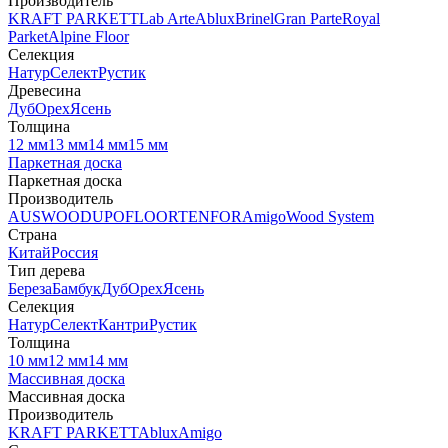
Производитель
KRAFT PARKETT
Lab Arte
Ablux
Brinel
Gran Parte
Royal
Parket
Alpine Floor
Селекция
Натур
Селект
Рустик
Древесина
Дуб
Орех
Ясень
Толщина
12 мм
13 мм
14 мм
15 мм
Паркетная доска
Паркетная доска
Производитель
AUSWOOD
UPOFLOOR
TENFOR
Amigo
Wood System
Страна
Китай
Россия
Тип дерева
Береза
Бамбук
Дуб
Орех
Ясень
Селекция
Натур
Селект
Кантри
Рустик
Толщина
10 мм
12 мм
14 мм
Массивная доска
Массивная доска
Производитель
KRAFT PARKETT
Ablux
Amigo