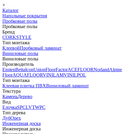
×
Каталог
Напольные покрытия
Пробковые полы
Пробковые полы
Бренд
CORKSTYLE
Тип монтажа
Клеевой
Пробковый ламинат
Виниловые полы
Виниловые полы
Производитель
Ensten
Betta
Icon
Union
FloorFactor
ACEFLOOR
Norland
Alpine
Floor
AQUAFLOOR
VINILAM
VINILPOL
Тип монтажа
Клеевая плитка ПВХ
Виниловый ламинат
Текстура
Камень
Дерево
Вид
Елочка
SPC
LVT
WPC
Тип дерева
Дуб
Орех
Инженерная доска
Инженерная доска