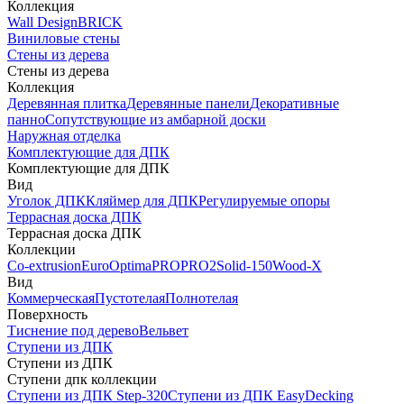
Коллекция
Wall Design
BRICK
Виниловые стены
Стены из дерева
Стены из дерева
Коллекция
Деревянная плитка
Деревянные панели
Декоративные
панно
Сопутствующие из амбарной доски
Наружная отделка
Комплектующие для ДПК
Комплектующие для ДПК
Вид
Уголок ДПК
Кляймер для ДПК
Регулируемые опоры
Террасная доска ДПК
Террасная доска ДПК
Коллекции
Co-extrusion
Euro
Optima
PRO
PRO2
Solid-150
Wood-X
Вид
Коммерческая
Пустотелая
Полнотелая
Поверхность
Тиснение под дерево
Вельвет
Ступени из ДПК
Ступени из ДПК
Ступени дпк коллекции
Ступени из ДПК Step-320
Ступени из ДПК EasyDecking