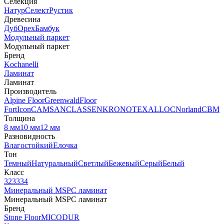
Селекция
Натур
Селект
Рустик
Древесина
Дуб
Орех
Бамбук
Модульный паркет
Модульный паркет
Бренд
Kochanelli
Ламинат
Ламинат
Производитель
Alpine Floor
Greenwald
Floor
Fort
Icon
CAMSAN
CLASSEN
KRONOTEX
ALLOC
Norland
CBM
Толщина
8 мм
10 мм
12 мм
Разновидность
Влагостойкий
Елочка
Тон
Темный
Натуральный
Светлый
Бежевый
Серый
Белый
Класс
32
33
34
Минеральный MSPC ламинат
Минеральный MSPC ламинат
Бренд
Stone Floor
MICODUR