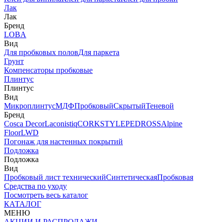
Лак
Лак
Бренд
LOBA
Вид
Для пробковых полов
Для паркета
Грунт
Компенсаторы пробковые
Плинтус
Плинтус
Вид
Микроплинтус
МДФ
Пробковый
Скрытый
Теневой
Бренд
Cosca Decor
Laconistiq
CORKSTYLE
PEDROSS
Alpine
Floor
LWD
Погонаж для настенных покрытий
Подложка
Подложка
Вид
Пробковый лист технический
Синтетическая
Пробковая
Средства по уходу
Посмотреть весь каталог
КАТАЛОГ
МЕНЮ
АКЦИИ И РАСПРОДАЖИ