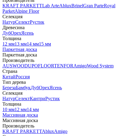
Производитель
KRAFT PARKETT
Lab Arte
Ablux
Brinel
Gran Parte
Royal
Parket
Alpine Floor
Селекция
Натур
Селект
Рустик
Древесина
Дуб
Орех
Ясень
Толщина
12 мм
13 мм
14 мм
15 мм
Паркетная доска
Паркетная доска
Производитель
AUSWOOD
UPOFLOOR
TENFOR
Amigo
Wood System
Страна
Китай
Россия
Тип дерева
Береза
Бамбук
Дуб
Орех
Ясень
Селекция
Натур
Селект
Кантри
Рустик
Толщина
10 мм
12 мм
14 мм
Массивная доска
Массивная доска
Производитель
KRAFT PARKETT
Ablux
Amigo