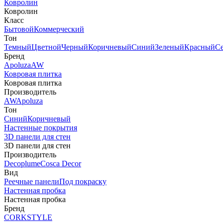
Ковролин
Ковролин
Класс
Бытовой
Коммерческий
Тон
Темный
Цветной
Черный
Коричневый
Синий
Зеленый
Красный
С
Бренд
Apoluza
AW
Ковровая плитка
Ковровая плитка
Производитель
AW
Apoluza
Тон
Синий
Коричневый
Настенные покрытия
3D панели для стен
3D панели для стен
Производитель
Decoplume
Cosca Decor
Вид
Реечные панели
Под покраску
Настенная пробка
Настенная пробка
Бренд
CORKSTYLE