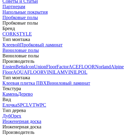
Советы и Статьи
Партнерам
Напольные покрытия
Пробковые полы
Пробковые полы
Бренд
CORKSTYLE
Тип монтажа
Клеевой
Пробковый ламинат
Виниловые полы
Виниловые полы
Производитель
Ensten
Betta
Icon
Union
FloorFactor
ACEFLOOR
Norland
Alpine
Floor
AQUAFLOOR
VINILAM
VINILPOL
Тип монтажа
Клеевая плитка ПВХ
Виниловый ламинат
Текстура
Камень
Дерево
Вид
Елочка
SPC
LVT
WPC
Тип дерева
Дуб
Орех
Инженерная доска
Инженерная доска
Производитель