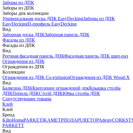
Заборы из ДПК
Заборы из ДПК
Заборы дпк коллекции
Универсальная доска ДПК EasyDecking
Заборы из ДПК
EasyDecking
П-профиль EasyDecking
Вид
Заборная доска ДПК
Заборная панель ДПК
Фасады из ДПК
Фасады из ДПК
Вид
Реечная фасадная панель ДПК
Фасадная панель ДПК шип-паз
Ограждения из ДПК
Ограждения из ДПК
Коллекции
Ограждения из ДПК Co-extrusion
Ограждения из ДПК Wood-X
Вид
Балясина ДПК
Крепление ограждений дпк
Крышка столба
ДПК
Перила ДПК
Столб ДПК
Юбка столба ДПК
Сопутствующие товары
Клей
Клей
Бренд
Kilto
Homa
PARKETIKA
МЕТРПОЛА
PURETOP
Adesiv
CORKST
PARKETT
Вид