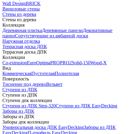
Wall Design
BRICK
Виниловые стены
Стены из дерева
Стены из дерева
Коллекция
Деревянная плитка
Деревянные панели
Декоративные
панно
Сопутствующие из амбарной доски
Наружная отделка
Террасная доска ДПК
Террасная доска ДПК
Коллекции
Co-extrusion
Euro
Optima
PRO
PRO2
Solid-150
Wood-X
Вид
Коммерческая
Пустотелая
Полнотелая
Поверхность
Тиснение под дерево
Вельвет
Ступени из ДПК
Ступени из ДПК
Ступени дпк коллекции
Ступени из ДПК Step-320
Ступени из ДПК EasyDecking
Заборы из ДПК
Заборы из ДПК
Заборы дпк коллекции
Универсальная доска ДПК EasyDecking
Заборы из ДПК
EasyDecking
П-профиль EasyDecking