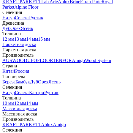
KRAFT PARKETT
Lab Arte
Ablux
Brinel
Gran Parte
Royal
Parket
Alpine Floor
Селекция
Натур
Селект
Рустик
Древесина
Дуб
Орех
Ясень
Толщина
12 мм
13 мм
14 мм
15 мм
Паркетная доска
Паркетная доска
Производитель
AUSWOOD
UPOFLOOR
TENFOR
Amigo
Wood System
Страна
Китай
Россия
Тип дерева
Береза
Бамбук
Дуб
Орех
Ясень
Селекция
Натур
Селект
Кантри
Рустик
Толщина
10 мм
12 мм
14 мм
Массивная доска
Массивная доска
Производитель
KRAFT PARKETT
Ablux
Amigo
Селекция