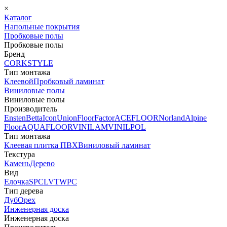
×
Каталог
Напольные покрытия
Пробковые полы
Пробковые полы
Бренд
CORKSTYLE
Тип монтажа
Клеевой
Пробковый ламинат
Виниловые полы
Виниловые полы
Производитель
Ensten
Betta
Icon
Union
FloorFactor
ACEFLOOR
Norland
Alpine
Floor
AQUAFLOOR
VINILAM
VINILPOL
Тип монтажа
Клеевая плитка ПВХ
Виниловый ламинат
Текстура
Камень
Дерево
Вид
Елочка
SPC
LVT
WPC
Тип дерева
Дуб
Орех
Инженерная доска
Инженерная доска