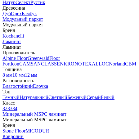
Натур
Селект
Рустик
Древесина
Дуб
Орех
Бамбук
Модульный паркет
Модульный паркет
Бренд
Kochanelli
Ламинат
Ламинат
Производитель
Alpine Floor
Greenwald
Floor
Fort
Icon
CAMSAN
CLASSEN
KRONOTEX
ALLOC
Norland
CBM
Толщина
8 мм
10 мм
12 мм
Разновидность
Влагостойкий
Елочка
Тон
Темный
Натуральный
Светлый
Бежевый
Серый
Белый
Класс
32
33
34
Минеральный MSPC ламинат
Минеральный MSPC ламинат
Бренд
Stone Floor
MICODUR
Ковролин