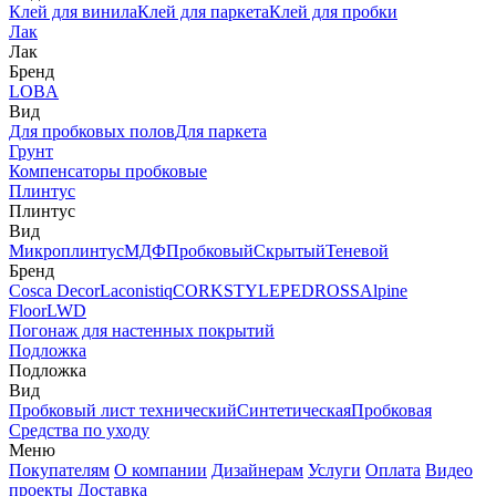
Клей для винила
Клей для паркета
Клей для пробки
Лак
Лак
Бренд
LOBA
Вид
Для пробковых полов
Для паркета
Грунт
Компенсаторы пробковые
Плинтус
Плинтус
Вид
Микроплинтус
МДФ
Пробковый
Скрытый
Теневой
Бренд
Cosca Decor
Laconistiq
CORKSTYLE
PEDROSS
Alpine
Floor
LWD
Погонаж для настенных покрытий
Подложка
Подложка
Вид
Пробковый лист технический
Синтетическая
Пробковая
Средства по уходу
Меню
Покупателям
О компании
Дизайнерам
Услуги
Оплата
Видео
проекты
Доставка