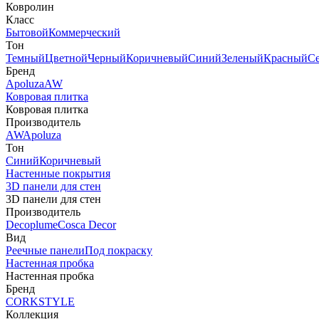
Ковролин
Класс
Бытовой
Коммерческий
Тон
Темный
Цветной
Черный
Коричневый
Синий
Зеленый
Красный
С
Бренд
Apoluza
AW
Ковровая плитка
Ковровая плитка
Производитель
AW
Apoluza
Тон
Синий
Коричневый
Настенные покрытия
3D панели для стен
3D панели для стен
Производитель
Decoplume
Cosca Decor
Вид
Реечные панели
Под покраску
Настенная пробка
Настенная пробка
Бренд
CORKSTYLE
Коллекция