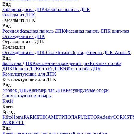
Вид
Заборная доска ДПК
Заборная панель ДПК
Фасады из ДПК
Фасады из ДПК
Вид
Реечная фасадная панель ДПК
Фасадная панель ДПК шип-паз
Ограждения из ДПК
Ограждения из ДПК
Коллекции
Ограждения из ДПК Co-extrusion
Ограждения из ДПК Wood-X
Вид
Балясина ДПК
Крепление ограждений дпк
Крышка столба
ДПК
Перила ДПК
Столб ДПК
Юбка столба ДПК
Комплектующие для ДПК
Комплектующие для ДПК
Вид
Уголок ДПК
Кляймер для ДПК
Регулируемые опоры
Сопутствующие товары
Клей
Клей
Бренд
Kilto
Homa
PARKETIKA
МЕТРПОЛА
PURETOP
Adesiv
CORKST
PARKETT
Вид
Клей для винила
Клей для паркета
Клей для пробки