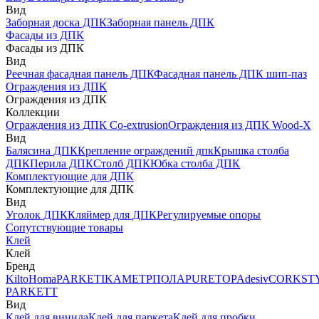
Вид
Заборная доска ДПК
Заборная панель ДПК
Фасады из ДПК
Фасады из ДПК
Вид
Реечная фасадная панель ДПК
Фасадная панель ДПК шип-паз
Ограждения из ДПК
Ограждения из ДПК
Коллекции
Ограждения из ДПК Co-extrusion
Ограждения из ДПК Wood-X
Вид
Балясина ДПК
Крепление ограждений дпк
Крышка столба
ДПК
Перила ДПК
Столб ДПК
Юбка столба ДПК
Комплектующие для ДПК
Комплектующие для ДПК
Вид
Уголок ДПК
Кляймер для ДПК
Регулируемые опоры
Сопутствующие товары
Клей
Клей
Бренд
Kilto
Homa
PARKETIKA
МЕТРПОЛА
PURETOP
Adesiv
CORKST
PARKETT
Вид
Клей для винила
Клей для паркета
Клей для пробки