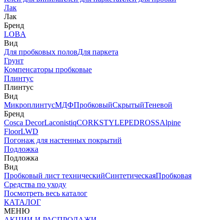
Лак
Лак
Бренд
LOBA
Вид
Для пробковых полов
Для паркета
Грунт
Компенсаторы пробковые
Плинтус
Плинтус
Вид
Микроплинтус
МДФ
Пробковый
Скрытый
Теневой
Бренд
Cosca Decor
Laconistiq
CORKSTYLE
PEDROSS
Alpine
Floor
LWD
Погонаж для настенных покрытий
Подложка
Подложка
Вид
Пробковый лист технический
Синтетическая
Пробковая
Средства по уходу
Посмотреть весь каталог
КАТАЛОГ
МЕНЮ
АКЦИИ И РАСПРОДАЖИ