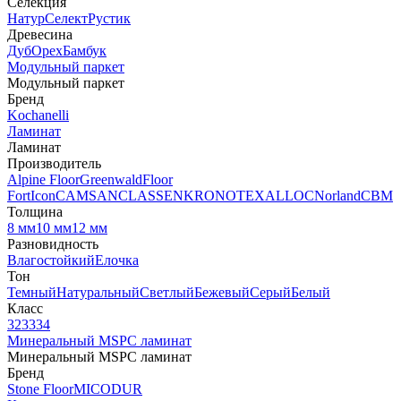
Селекция
Натур
Селект
Рустик
Древесина
Дуб
Орех
Бамбук
Модульный паркет
Модульный паркет
Бренд
Kochanelli
Ламинат
Ламинат
Производитель
Alpine Floor
Greenwald
Floor
Fort
Icon
CAMSAN
CLASSEN
KRONOTEX
ALLOC
Norland
CBM
Толщина
8 мм
10 мм
12 мм
Разновидность
Влагостойкий
Елочка
Тон
Темный
Натуральный
Светлый
Бежевый
Серый
Белый
Класс
32
33
34
Минеральный MSPC ламинат
Минеральный MSPC ламинат
Бренд
Stone Floor
MICODUR