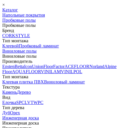
×
Каталог
Напольные покрытия
Пробковые полы
Пробковые полы
Бренд
CORKSTYLE
Тип монтажа
Клеевой
Пробковый ламинат
Виниловые полы
Виниловые полы
Производитель
Ensten
Betta
Icon
Union
FloorFactor
ACEFLOOR
Norland
Alpine
Floor
AQUAFLOOR
VINILAM
VINILPOL
Тип монтажа
Клеевая плитка ПВХ
Виниловый ламинат
Текстура
Камень
Дерево
Вид
Елочка
SPC
LVT
WPC
Тип дерева
Дуб
Орех
Инженерная доска
Инженерная доска