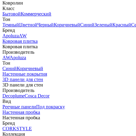
Ковролин
Класс
Бытовой
Коммерческий
Тон
Темный
Цветной
Черный
Коричневый
Синий
Зеленый
Красный
С
Бренд
Apoluza
AW
Ковровая плитка
Ковровая плитка
Производитель
AW
Apoluza
Тон
Синий
Коричневый
Настенные покрытия
3D панели для стен
3D панели для стен
Производитель
Decoplume
Cosca Decor
Вид
Реечные панели
Под покраску
Настенная пробка
Настенная пробка
Бренд
CORKSTYLE
Коллекция