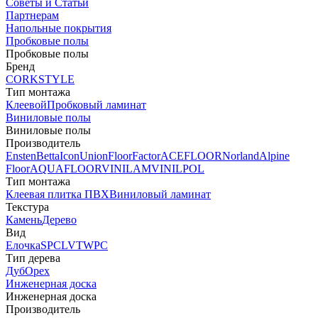
Советы и Статьи
Партнерам
Напольные покрытия
Пробковые полы
Пробковые полы
Бренд
CORKSTYLE
Тип монтажа
Клеевой
Пробковый ламинат
Виниловые полы
Виниловые полы
Производитель
Ensten
Betta
Icon
Union
FloorFactor
ACEFLOOR
Norland
Alpine
Floor
AQUAFLOOR
VINILAM
VINILPOL
Тип монтажа
Клеевая плитка ПВХ
Виниловый ламинат
Текстура
Камень
Дерево
Вид
Елочка
SPC
LVT
WPC
Тип дерева
Дуб
Орех
Инженерная доска
Инженерная доска
Производитель