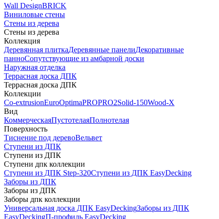
Wall Design
BRICK
Виниловые стены
Стены из дерева
Стены из дерева
Коллекция
Деревянная плитка
Деревянные панели
Декоративные
панно
Сопутствующие из амбарной доски
Наружная отделка
Террасная доска ДПК
Террасная доска ДПК
Коллекции
Co-extrusion
Euro
Optima
PRO
PRO2
Solid-150
Wood-X
Вид
Коммерческая
Пустотелая
Полнотелая
Поверхность
Тиснение под дерево
Вельвет
Ступени из ДПК
Ступени из ДПК
Ступени дпк коллекции
Ступени из ДПК Step-320
Ступени из ДПК EasyDecking
Заборы из ДПК
Заборы из ДПК
Заборы дпк коллекции
Универсальная доска ДПК EasyDecking
Заборы из ДПК
EasyDecking
П-профиль EasyDecking