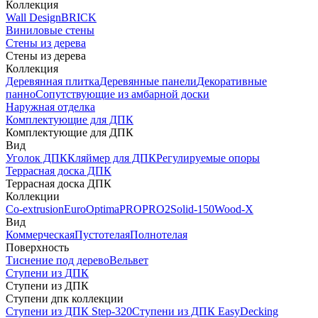
Коллекция
Wall Design
BRICK
Виниловые стены
Стены из дерева
Стены из дерева
Коллекция
Деревянная плитка
Деревянные панели
Декоративные
панно
Сопутствующие из амбарной доски
Наружная отделка
Комплектующие для ДПК
Комплектующие для ДПК
Вид
Уголок ДПК
Кляймер для ДПК
Регулируемые опоры
Террасная доска ДПК
Террасная доска ДПК
Коллекции
Co-extrusion
Euro
Optima
PRO
PRO2
Solid-150
Wood-X
Вид
Коммерческая
Пустотелая
Полнотелая
Поверхность
Тиснение под дерево
Вельвет
Ступени из ДПК
Ступени из ДПК
Ступени дпк коллекции
Ступени из ДПК Step-320
Ступени из ДПК EasyDecking