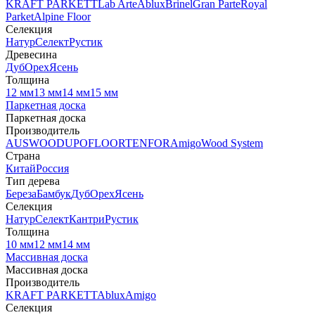
KRAFT PARKETT
Lab Arte
Ablux
Brinel
Gran Parte
Royal
Parket
Alpine Floor
Селекция
Натур
Селект
Рустик
Древесина
Дуб
Орех
Ясень
Толщина
12 мм
13 мм
14 мм
15 мм
Паркетная доска
Паркетная доска
Производитель
AUSWOOD
UPOFLOOR
TENFOR
Amigo
Wood System
Страна
Китай
Россия
Тип дерева
Береза
Бамбук
Дуб
Орех
Ясень
Селекция
Натур
Селект
Кантри
Рустик
Толщина
10 мм
12 мм
14 мм
Массивная доска
Массивная доска
Производитель
KRAFT PARKETT
Ablux
Amigo
Селекция