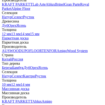
Производитель
KRAFT PARKETT
Lab Arte
Ablux
Brinel
Gran Parte
Royal
Parket
Alpine Floor
Селекция
Натур
Селект
Рустик
Древесина
Дуб
Орех
Ясень
Толщина
12 мм
13 мм
14 мм
15 мм
Паркетная доска
Паркетная доска
Производитель
AUSWOOD
UPOFLOOR
TENFOR
Amigo
Wood System
Страна
Китай
Россия
Тип дерева
Береза
Бамбук
Дуб
Орех
Ясень
Селекция
Натур
Селект
Кантри
Рустик
Толщина
10 мм
12 мм
14 мм
Массивная доска
Массивная доска
Производитель
KRAFT PARKETT
Ablux
Amigo