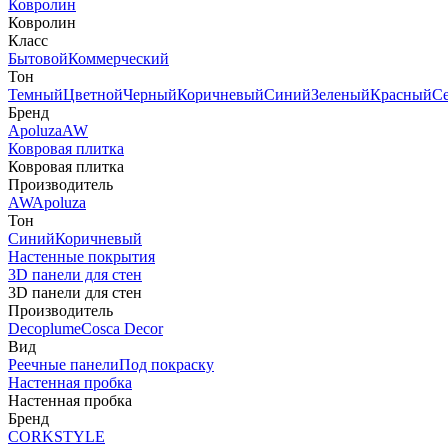
Ковролин
Ковролин
Класс
Бытовой
Коммерческий
Тон
Темный
Цветной
Черный
Коричневый
Синий
Зеленый
Красный
С
Бренд
Apoluza
AW
Ковровая плитка
Ковровая плитка
Производитель
AW
Apoluza
Тон
Синий
Коричневый
Настенные покрытия
3D панели для стен
3D панели для стен
Производитель
Decoplume
Cosca Decor
Вид
Реечные панели
Под покраску
Настенная пробка
Настенная пробка
Бренд
CORKSTYLE