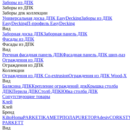
Заборы из ДПК
Заборы из ДПК
Заборы дпк коллекции
Универсальная доска ДПК EasyDecking
Заборы из ДПК
EasyDecking
П-профиль EasyDecking
Вид
Заборная доска ДПК
Заборная панель ДПК
Фасады из ДПК
Фасады из ДПК
Вид
Реечная фасадная панель ДПК
Фасадная панель ДПК шип-паз
Ограждения из ДПК
Ограждения из ДПК
Коллекции
Ограждения из ДПК Co-extrusion
Ограждения из ДПК Wood-X
Вид
Балясина ДПК
Крепление ограждений дпк
Крышка столба
ДПК
Перила ДПК
Столб ДПК
Юбка столба ДПК
Сопутствующие товары
Клей
Клей
Бренд
Kilto
Homa
PARKETIKA
МЕТРПОЛА
PURETOP
Adesiv
CORKST
PARKETT
Вид