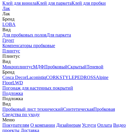
Клей для винила
Клей для паркета
Клей для пробки
Лак
Лак
Бренд
LOBA
Вид
Для пробковых полов
Для паркета
Грунт
Компенсаторы пробковые
Плинтус
Плинтус
Вид
Микроплинтус
МДФ
Пробковый
Скрытый
Теневой
Бренд
Cosca Decor
Laconistiq
CORKSTYLE
PEDROSS
Alpine
Floor
LWD
Погонаж для настенных покрытий
Подложка
Подложка
Вид
Пробковый лист технический
Синтетическая
Пробковая
Средства по уходу
Меню
Покупателям
О компании
Дизайнерам
Услуги
Оплата
Видео
проекты
Доставка