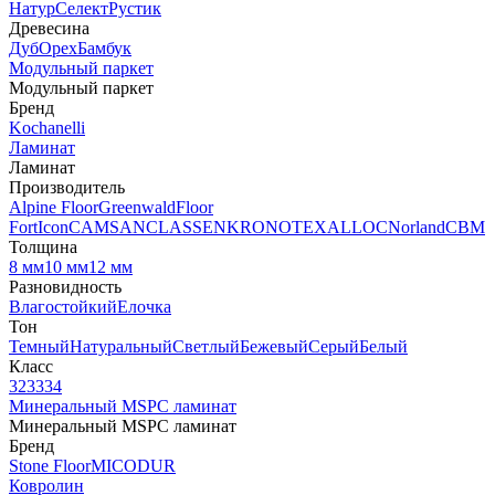
Натур
Селект
Рустик
Древесина
Дуб
Орех
Бамбук
Модульный паркет
Модульный паркет
Бренд
Kochanelli
Ламинат
Ламинат
Производитель
Alpine Floor
Greenwald
Floor
Fort
Icon
CAMSAN
CLASSEN
KRONOTEX
ALLOC
Norland
CBM
Толщина
8 мм
10 мм
12 мм
Разновидность
Влагостойкий
Елочка
Тон
Темный
Натуральный
Светлый
Бежевый
Серый
Белый
Класс
32
33
34
Минеральный MSPC ламинат
Минеральный MSPC ламинат
Бренд
Stone Floor
MICODUR
Ковролин