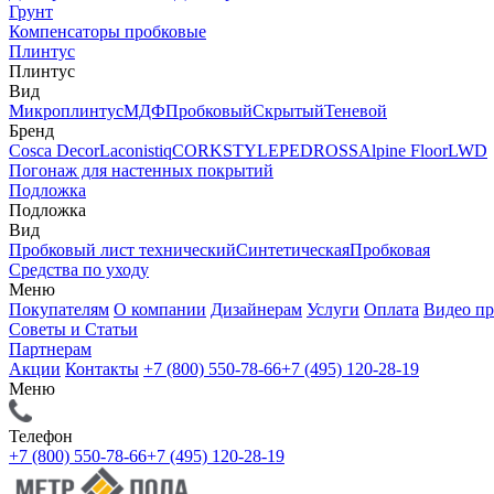
Грунт
Компенсаторы пробковые
Плинтус
Плинтус
Вид
Микроплинтус
МДФ
Пробковый
Скрытый
Теневой
Бренд
Cosca Decor
Laconistiq
CORKSTYLE
PEDROSS
Alpine Floor
LWD
Погонаж для настенных покрытий
Подложка
Подложка
Вид
Пробковый лист технический
Синтетическая
Пробковая
Средства по уходу
Меню
Покупателям
О компании
Дизайнерам
Услуги
Оплата
Видео п
Советы и Статьи
Партнерам
Акции
Контакты
+7 (800) 550-78-66
+7 (495) 120-28-19
Меню
Телефон
+7 (800) 550-78-66
+7 (495) 120-28-19