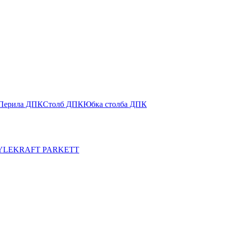
Перила ДПК
Столб ДПК
Юбка столба ДПК
YLE
KRAFT PARKETT