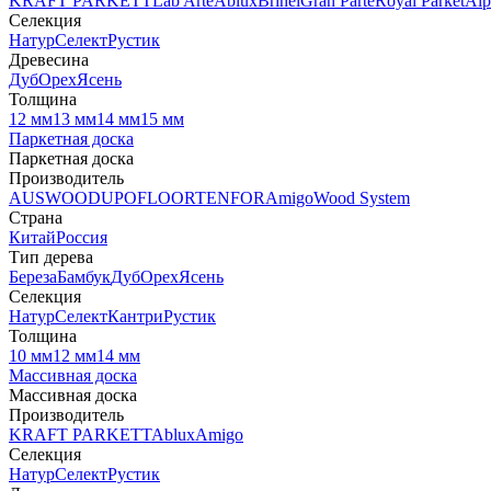
KRAFT PARKETT
Lab Arte
Ablux
Brinel
Gran Parte
Royal Parket
Alp
Селекция
Натур
Селект
Рустик
Древесина
Дуб
Орех
Ясень
Толщина
12 мм
13 мм
14 мм
15 мм
Паркетная доска
Паркетная доска
Производитель
AUSWOOD
UPOFLOOR
TENFOR
Amigo
Wood System
Страна
Китай
Россия
Тип дерева
Береза
Бамбук
Дуб
Орех
Ясень
Селекция
Натур
Селект
Кантри
Рустик
Толщина
10 мм
12 мм
14 мм
Массивная доска
Массивная доска
Производитель
KRAFT PARKETT
Ablux
Amigo
Селекция
Натур
Селект
Рустик