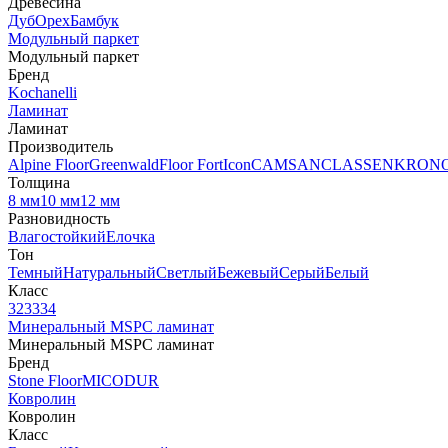
Древесина
Дуб
Орех
Бамбук
Модульный паркет
Модульный паркет
Бренд
Kochanelli
Ламинат
Ламинат
Производитель
Alpine Floor
Greenwald
Floor Fort
Icon
CAMSAN
CLASSEN
KRON
Толщина
8 мм
10 мм
12 мм
Разновидность
Влагостойкий
Елочка
Тон
Темный
Натуральный
Светлый
Бежевый
Серый
Белый
Класс
32
33
34
Минеральный MSPC ламинат
Минеральный MSPC ламинат
Бренд
Stone Floor
MICODUR
Ковролин
Ковролин
Класс