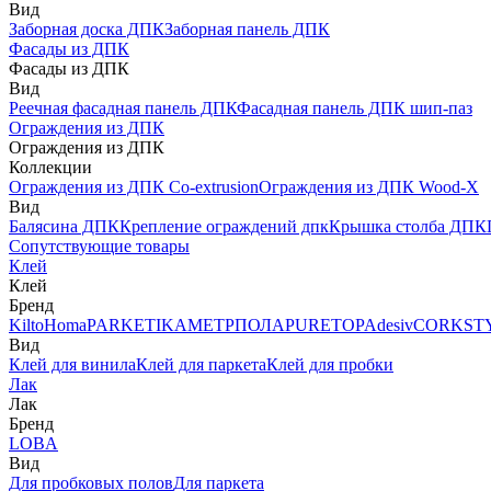
Вид
Заборная доска ДПК
Заборная панель ДПК
Фасады из ДПК
Фасады из ДПК
Вид
Реечная фасадная панель ДПК
Фасадная панель ДПК шип-паз
Ограждения из ДПК
Ограждения из ДПК
Коллекции
Ограждения из ДПК Co-extrusion
Ограждения из ДПК Wood-X
Вид
Балясина ДПК
Крепление ограждений дпк
Крышка столба ДПК
Сопутствующие товары
Клей
Клей
Бренд
Kilto
Homa
PARKETIKA
МЕТРПОЛА
PURETOP
Adesiv
CORKST
Вид
Клей для винила
Клей для паркета
Клей для пробки
Лак
Лак
Бренд
LOBA
Вид
Для пробковых полов
Для паркета