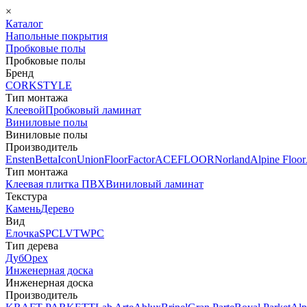
×
Каталог
Напольные покрытия
Пробковые полы
Пробковые полы
Бренд
CORKSTYLE
Тип монтажа
Клеевой
Пробковый ламинат
Виниловые полы
Виниловые полы
Производитель
Ensten
Betta
Icon
Union
FloorFactor
ACEFLOOR
Norland
Alpine Floor
Тип монтажа
Клеевая плитка ПВХ
Виниловый ламинат
Текстура
Камень
Дерево
Вид
Елочка
SPC
LVT
WPC
Тип дерева
Дуб
Орех
Инженерная доска
Инженерная доска
Производитель