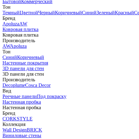
Бытовой
Коммерческий
Тон
Темный
Цветной
Черный
Коричневый
Синий
Зеленый
Красный
С
Бренд
Apoluza
AW
Ковровая плитка
Ковровая плитка
Производитель
AW
Apoluza
Тон
Синий
Коричневый
Настенные покрытия
3D панели для стен
3D панели для стен
Производитель
Decoplume
Cosca Decor
Вид
Реечные панели
Под покраску
Настенная пробка
Настенная пробка
Бренд
CORKSTYLE
Коллекция
Wall Design
BRICK
Виниловые стены