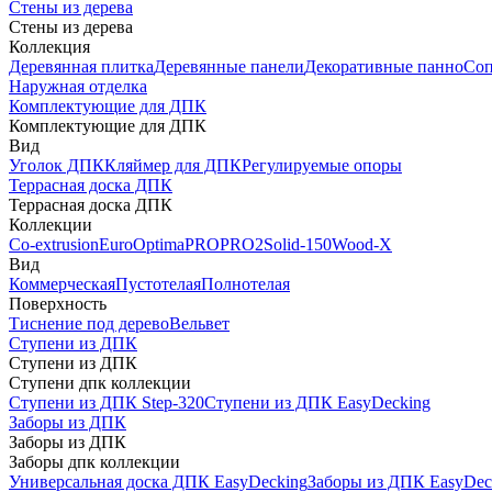
Стены из дерева
Стены из дерева
Коллекция
Деревянная плитка
Деревянные панели
Декоративные панно
Соп
Наружная отделка
Комплектующие для ДПК
Комплектующие для ДПК
Вид
Уголок ДПК
Кляймер для ДПК
Регулируемые опоры
Террасная доска ДПК
Террасная доска ДПК
Коллекции
Co-extrusion
Euro
Optima
PRO
PRO2
Solid-150
Wood-X
Вид
Коммерческая
Пустотелая
Полнотелая
Поверхность
Тиснение под дерево
Вельвет
Ступени из ДПК
Ступени из ДПК
Ступени дпк коллекции
Ступени из ДПК Step-320
Ступени из ДПК EasyDecking
Заборы из ДПК
Заборы из ДПК
Заборы дпк коллекции
Универсальная доска ДПК EasyDecking
Заборы из ДПК EasyDec