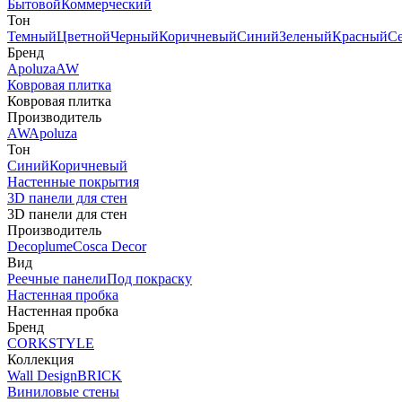
Бытовой
Коммерческий
Тон
Темный
Цветной
Черный
Коричневый
Синий
Зеленый
Красный
С
Бренд
Apoluza
AW
Ковровая плитка
Ковровая плитка
Производитель
AW
Apoluza
Тон
Синий
Коричневый
Настенные покрытия
3D панели для стен
3D панели для стен
Производитель
Decoplume
Cosca Decor
Вид
Реечные панели
Под покраску
Настенная пробка
Настенная пробка
Бренд
CORKSTYLE
Коллекция
Wall Design
BRICK
Виниловые стены