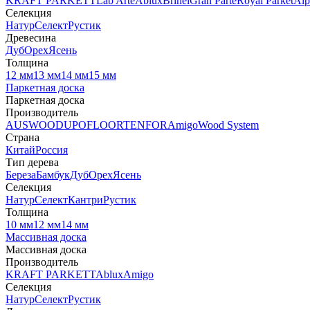
KRAFT PARKETT
Lab Arte
Ablux
Brinel
Gran Parte
Royal Parket
Alp
Селекция
Натур
Селект
Рустик
Древесина
Дуб
Орех
Ясень
Толщина
12 мм
13 мм
14 мм
15 мм
Паркетная доска
Паркетная доска
Производитель
AUSWOOD
UPOFLOOR
TENFOR
Amigo
Wood System
Страна
Китай
Россия
Тип дерева
Береза
Бамбук
Дуб
Орех
Ясень
Селекция
Натур
Селект
Кантри
Рустик
Толщина
10 мм
12 мм
14 мм
Массивная доска
Массивная доска
Производитель
KRAFT PARKETT
Ablux
Amigo
Селекция
Натур
Селект
Рустик