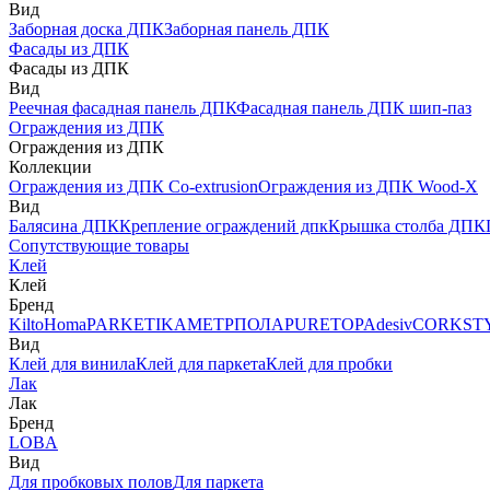
Вид
Заборная доска ДПК
Заборная панель ДПК
Фасады из ДПК
Фасады из ДПК
Вид
Реечная фасадная панель ДПК
Фасадная панель ДПК шип-паз
Ограждения из ДПК
Ограждения из ДПК
Коллекции
Ограждения из ДПК Co-extrusion
Ограждения из ДПК Wood-X
Вид
Балясина ДПК
Крепление ограждений дпк
Крышка столба ДПК
Сопутствующие товары
Клей
Клей
Бренд
Kilto
Homa
PARKETIKA
МЕТРПОЛА
PURETOP
Adesiv
CORKST
Вид
Клей для винила
Клей для паркета
Клей для пробки
Лак
Лак
Бренд
LOBA
Вид
Для пробковых полов
Для паркета