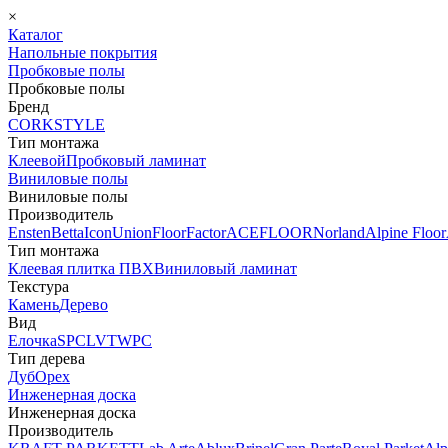
×
Каталог
Напольные покрытия
Пробковые полы
Пробковые полы
Бренд
CORKSTYLE
Тип монтажа
Клеевой
Пробковый ламинат
Виниловые полы
Виниловые полы
Производитель
Ensten
Betta
Icon
Union
FloorFactor
ACEFLOOR
Norland
Alpine Floor
Тип монтажа
Клеевая плитка ПВХ
Виниловый ламинат
Текстура
Камень
Дерево
Вид
Елочка
SPC
LVT
WPC
Тип дерева
Дуб
Орех
Инженерная доска
Инженерная доска
Производитель