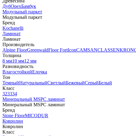
Древесина
Дуб
Орех
Бамбук
Модульный паркет
Модульный паркет
Бренд
Kochanelli
Ламинат
Ламинат
Производитель
Alpine Floor
Greenwald
Floor Fort
Icon
CAMSAN
CLASSEN
KRON
Толщина
8 мм
10 мм
12 мм
Разновидность
Влагостойкий
Елочка
Тон
Темный
Натуральный
Светлый
Бежевый
Серый
Белый
Класс
32
33
34
Минеральный MSPC ламинат
Минеральный MSPC ламинат
Бренд
Stone Floor
MICODUR
Ковролин
Ковролин
Класс