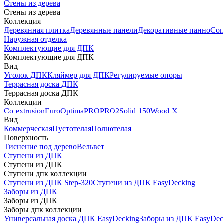
Стены из дерева
Стены из дерева
Коллекция
Деревянная плитка
Деревянные панели
Декоративные панно
Соп
Наружная отделка
Комплектующие для ДПК
Комплектующие для ДПК
Вид
Уголок ДПК
Кляймер для ДПК
Регулируемые опоры
Террасная доска ДПК
Террасная доска ДПК
Коллекции
Co-extrusion
Euro
Optima
PRO
PRO2
Solid-150
Wood-X
Вид
Коммерческая
Пустотелая
Полнотелая
Поверхность
Тиснение под дерево
Вельвет
Ступени из ДПК
Ступени из ДПК
Ступени дпк коллекции
Ступени из ДПК Step-320
Ступени из ДПК EasyDecking
Заборы из ДПК
Заборы из ДПК
Заборы дпк коллекции
Универсальная доска ДПК EasyDecking
Заборы из ДПК EasyDec