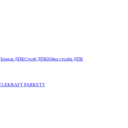
Перила ДПК
Столб ДПК
Юбка столба ДПК
YLE
KRAFT PARKETT