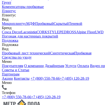
Грунт
Компенсаторы пробковые
Плинтус
Плинтус
Вид
Микроплинтус
МДФ
Пробковый
Скрытый
Теневой
Бренд
Cosca Decor
Laconistiq
CORKSTYLE
PEDROSS
Alpine Floor
LWD
Погонаж для настенных покрытий
Подложка
Подложка
Вид
Пробковый лист технический
Синтетическая
Пробковая
Средства по уходу
Меню
Покупателям
О компании
Дизайнерам
Услуги
Оплата
Видео п
Советы и Статьи
Партнерам
Акции
Контакты
+7 (800) 550-78-66
+7 (495) 120-28-19
Меню
Телефон
+7 (800) 550-78-66
+7 (495) 120-28-19