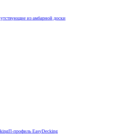
утствующие из амбарной доски
king
П-профиль EasyDecking