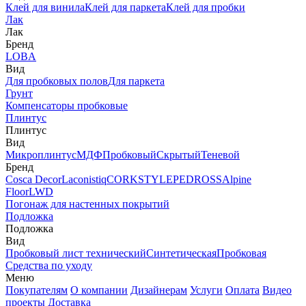
Клей для винила
Клей для паркета
Клей для пробки
Лак
Лак
Бренд
LOBA
Вид
Для пробковых полов
Для паркета
Грунт
Компенсаторы пробковые
Плинтус
Плинтус
Вид
Микроплинтус
МДФ
Пробковый
Скрытый
Теневой
Бренд
Cosca Decor
Laconistiq
CORKSTYLE
PEDROSS
Alpine
Floor
LWD
Погонаж для настенных покрытий
Подложка
Подложка
Вид
Пробковый лист технический
Синтетическая
Пробковая
Средства по уходу
Меню
Покупателям
О компании
Дизайнерам
Услуги
Оплата
Видео
проекты
Доставка