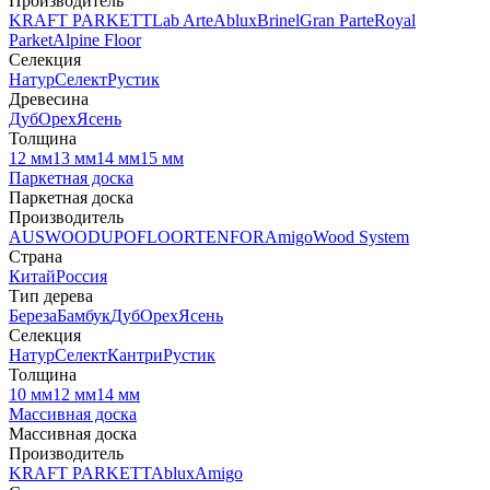
Производитель
KRAFT PARKETT
Lab Arte
Ablux
Brinel
Gran Parte
Royal
Parket
Alpine Floor
Селекция
Натур
Селект
Рустик
Древесина
Дуб
Орех
Ясень
Толщина
12 мм
13 мм
14 мм
15 мм
Паркетная доска
Паркетная доска
Производитель
AUSWOOD
UPOFLOOR
TENFOR
Amigo
Wood System
Страна
Китай
Россия
Тип дерева
Береза
Бамбук
Дуб
Орех
Ясень
Селекция
Натур
Селект
Кантри
Рустик
Толщина
10 мм
12 мм
14 мм
Массивная доска
Массивная доска
Производитель
KRAFT PARKETT
Ablux
Amigo