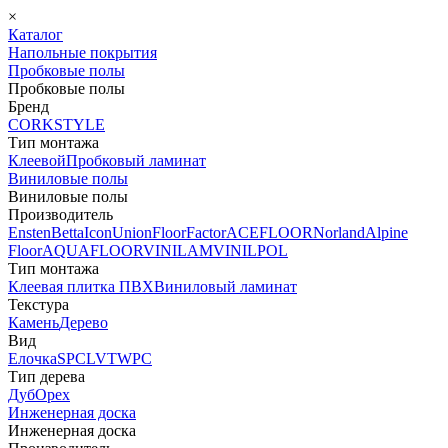
×
Каталог
Напольные покрытия
Пробковые полы
Пробковые полы
Бренд
CORKSTYLE
Тип монтажа
Клеевой
Пробковый ламинат
Виниловые полы
Виниловые полы
Производитель
Ensten
Betta
Icon
Union
FloorFactor
ACEFLOOR
Norland
Alpine
Floor
AQUAFLOOR
VINILAM
VINILPOL
Тип монтажа
Клеевая плитка ПВХ
Виниловый ламинат
Текстура
Камень
Дерево
Вид
Елочка
SPC
LVT
WPC
Тип дерева
Дуб
Орех
Инженерная доска
Инженерная доска