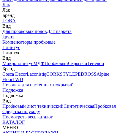
Лак
Лак
Бренд
LOBA
Вид
Для пробковых полов
Для паркета
Грунт
Компенсаторы пробковые
Плинтус
Плинтус
Вид
Микроплинтус
МДФ
Пробковый
Скрытый
Теневой
Бренд
Cosca Decor
Laconistiq
CORKSTYLE
PEDROSS
Alpine
Floor
LWD
Погонаж для настенных покрытий
Подложка
Подложка
Вид
Пробковый лист технический
Синтетическая
Пробковая
Средства по уходу
Посмотреть весь каталог
КАТАЛОГ
МЕНЮ
АКЦИИ И РАСПРОДАЖИ