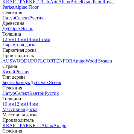
KRAFT PARKETT
Lab Arte
Ablux
Brinel
Gran Parte
Royal
Parket
Alpine Floor
Селекция
Натур
Селект
Рустик
Древесина
Дуб
Орех
Ясень
Толщина
12 мм
13 мм
14 мм
15 мм
Паркетная доска
Паркетная доска
Производитель
AUSWOOD
UPOFLOOR
TENFOR
Amigo
Wood System
Страна
Китай
Россия
Тип дерева
Береза
Бамбук
Дуб
Орех
Ясень
Селекция
Натур
Селект
Кантри
Рустик
Толщина
10 мм
12 мм
14 мм
Массивная доска
Массивная доска
Производитель
KRAFT PARKETT
Ablux
Amigo
Селекция