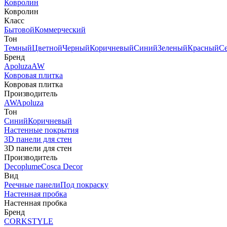
Ковролин
Ковролин
Класс
Бытовой
Коммерческий
Тон
Темный
Цветной
Черный
Коричневый
Синий
Зеленый
Красный
С
Бренд
Apoluza
AW
Ковровая плитка
Ковровая плитка
Производитель
AW
Apoluza
Тон
Синий
Коричневый
Настенные покрытия
3D панели для стен
3D панели для стен
Производитель
Decoplume
Cosca Decor
Вид
Реечные панели
Под покраску
Настенная пробка
Настенная пробка
Бренд
CORKSTYLE