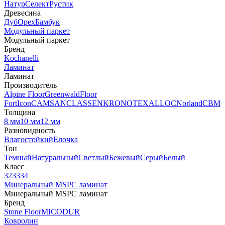
Натур
Селект
Рустик
Древесина
Дуб
Орех
Бамбук
Модульный паркет
Модульный паркет
Бренд
Kochanelli
Ламинат
Ламинат
Производитель
Alpine Floor
Greenwald
Floor
Fort
Icon
CAMSAN
CLASSEN
KRONOTEX
ALLOC
Norland
CBM
Толщина
8 мм
10 мм
12 мм
Разновидность
Влагостойкий
Елочка
Тон
Темный
Натуральный
Светлый
Бежевый
Серый
Белый
Класс
32
33
34
Минеральный MSPC ламинат
Минеральный MSPC ламинат
Бренд
Stone Floor
MICODUR
Ковролин