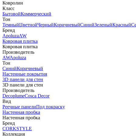
Ковролин
Класс
Бытовой
Коммерческий
Тон
Темный
Цветной
Черный
Коричневый
Синий
Зеленый
Красный
С
Бренд
Apoluza
AW
Ковровая плитка
Ковровая плитка
Производитель
AW
Apoluza
Тон
Синий
Коричневый
Настенные покрытия
3D панели для стен
3D панели для стен
Производитель
Decoplume
Cosca Decor
Вид
Реечные панели
Под покраску
Настенная пробка
Настенная пробка
Бренд
CORKSTYLE
Коллекция