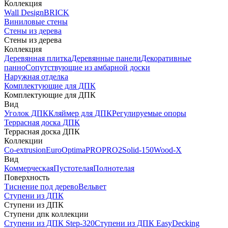
Коллекция
Wall Design
BRICK
Виниловые стены
Стены из дерева
Стены из дерева
Коллекция
Деревянная плитка
Деревянные панели
Декоративные
панно
Сопутствующие из амбарной доски
Наружная отделка
Комплектующие для ДПК
Комплектующие для ДПК
Вид
Уголок ДПК
Кляймер для ДПК
Регулируемые опоры
Террасная доска ДПК
Террасная доска ДПК
Коллекции
Co-extrusion
Euro
Optima
PRO
PRO2
Solid-150
Wood-X
Вид
Коммерческая
Пустотелая
Полнотелая
Поверхность
Тиснение под дерево
Вельвет
Ступени из ДПК
Ступени из ДПК
Ступени дпк коллекции
Ступени из ДПК Step-320
Ступени из ДПК EasyDecking