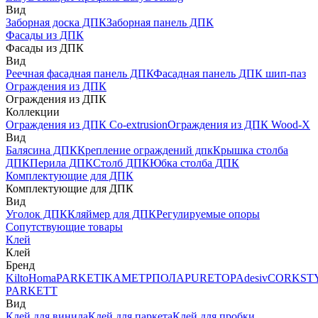
Вид
Заборная доска ДПК
Заборная панель ДПК
Фасады из ДПК
Фасады из ДПК
Вид
Реечная фасадная панель ДПК
Фасадная панель ДПК шип-паз
Ограждения из ДПК
Ограждения из ДПК
Коллекции
Ограждения из ДПК Co-extrusion
Ограждения из ДПК Wood-X
Вид
Балясина ДПК
Крепление ограждений дпк
Крышка столба
ДПК
Перила ДПК
Столб ДПК
Юбка столба ДПК
Комплектующие для ДПК
Комплектующие для ДПК
Вид
Уголок ДПК
Кляймер для ДПК
Регулируемые опоры
Сопутствующие товары
Клей
Клей
Бренд
Kilto
Homa
PARKETIKA
МЕТРПОЛА
PURETOP
Adesiv
CORKST
PARKETT
Вид
Клей для винила
Клей для паркета
Клей для пробки