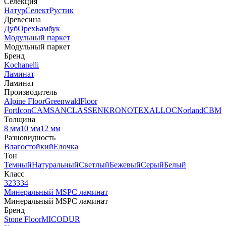
Селекция
Натур
Селект
Рустик
Древесина
Дуб
Орех
Бамбук
Модульный паркет
Модульный паркет
Бренд
Kochanelli
Ламинат
Ламинат
Производитель
Alpine Floor
Greenwald
Floor
Fort
Icon
CAMSAN
CLASSEN
KRONOTEX
ALLOC
Norland
CBM
Толщина
8 мм
10 мм
12 мм
Разновидность
Влагостойкий
Елочка
Тон
Темный
Натуральный
Светлый
Бежевый
Серый
Белый
Класс
32
33
34
Минеральный MSPC ламинат
Минеральный MSPC ламинат
Бренд
Stone Floor
MICODUR