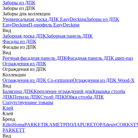
Заборы из ДПК
Заборы из ДПК
Заборы дпк коллекции
Универсальная доска ДПК EasyDecking
Заборы из ДПК
EasyDecking
П-профиль EasyDecking
Вид
Заборная доска ДПК
Заборная панель ДПК
Фасады из ДПК
Фасады из ДПК
Вид
Реечная фасадная панель ДПК
Фасадная панель ДПК шип-паз
Ограждения из ДПК
Ограждения из ДПК
Коллекции
Ограждения из ДПК Co-extrusion
Ограждения из ДПК Wood-X
Вид
Балясина ДПК
Крепление ограждений дпк
Крышка столба
ДПК
Перила ДПК
Столб ДПК
Юбка столба ДПК
Сопутствующие товары
Клей
Клей
Бренд
Kilto
Homa
PARKETIKA
МЕТРПОЛА
PURETOP
Adesiv
CORKST
PARKETT
Вид