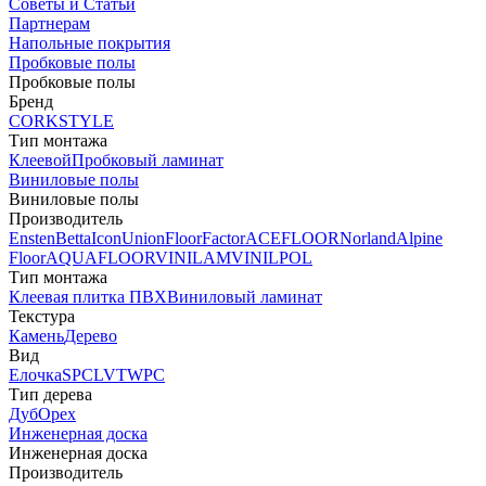
Советы и Статьи
Партнерам
Напольные покрытия
Пробковые полы
Пробковые полы
Бренд
CORKSTYLE
Тип монтажа
Клеевой
Пробковый ламинат
Виниловые полы
Виниловые полы
Производитель
Ensten
Betta
Icon
Union
FloorFactor
ACEFLOOR
Norland
Alpine
Floor
AQUAFLOOR
VINILAM
VINILPOL
Тип монтажа
Клеевая плитка ПВХ
Виниловый ламинат
Текстура
Камень
Дерево
Вид
Елочка
SPC
LVT
WPC
Тип дерева
Дуб
Орех
Инженерная доска
Инженерная доска
Производитель