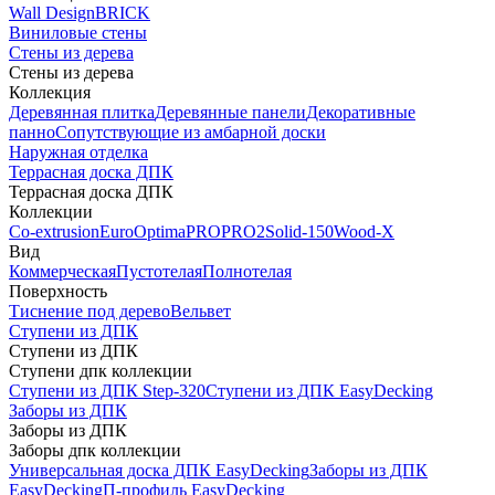
Wall Design
BRICK
Виниловые стены
Стены из дерева
Стены из дерева
Коллекция
Деревянная плитка
Деревянные панели
Декоративные
панно
Сопутствующие из амбарной доски
Наружная отделка
Террасная доска ДПК
Террасная доска ДПК
Коллекции
Co-extrusion
Euro
Optima
PRO
PRO2
Solid-150
Wood-X
Вид
Коммерческая
Пустотелая
Полнотелая
Поверхность
Тиснение под дерево
Вельвет
Ступени из ДПК
Ступени из ДПК
Ступени дпк коллекции
Ступени из ДПК Step-320
Ступени из ДПК EasyDecking
Заборы из ДПК
Заборы из ДПК
Заборы дпк коллекции
Универсальная доска ДПК EasyDecking
Заборы из ДПК
EasyDecking
П-профиль EasyDecking