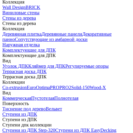
Коллекция
Wall Design
BRICK
Виниловые стены
Стены из дерева
Стены из дерева
Коллекция
Деревянная плитка
Деревянные панели
Декоративные
панно
Сопутствующие из амбарной доски
Наружная отделка
Комплектующие для ДПК
Комплектующие для ДПК
Вид
Уголок ДПК
Кляймер для ДПК
Регулируемые опоры
Террасная доска ДПК
Террасная доска ДПК
Коллекции
Co-extrusion
Euro
Optima
PRO
PRO2
Solid-150
Wood-X
Вид
Коммерческая
Пустотелая
Полнотелая
Поверхность
Тиснение под дерево
Вельвет
Ступени из ДПК
Ступени из ДПК
Ступени дпк коллекции
Ступени из ДПК Step-320
Ступени из ДПК EasyDecking