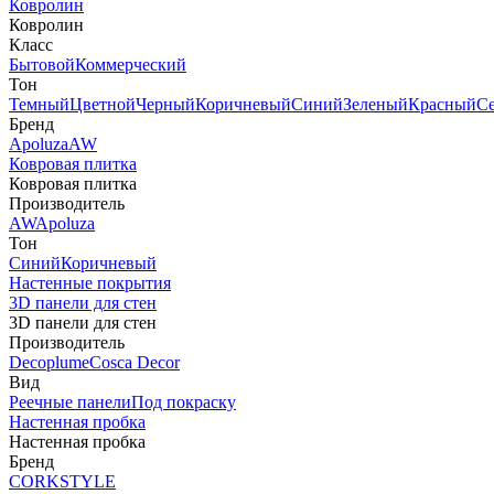
Ковролин
Ковролин
Класс
Бытовой
Коммерческий
Тон
Темный
Цветной
Черный
Коричневый
Синий
Зеленый
Красный
С
Бренд
Apoluza
AW
Ковровая плитка
Ковровая плитка
Производитель
AW
Apoluza
Тон
Синий
Коричневый
Настенные покрытия
3D панели для стен
3D панели для стен
Производитель
Decoplume
Cosca Decor
Вид
Реечные панели
Под покраску
Настенная пробка
Настенная пробка
Бренд
CORKSTYLE