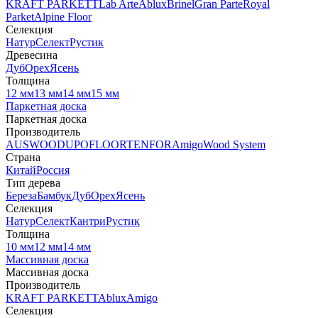
KRAFT PARKETT
Lab Arte
Ablux
Brinel
Gran Parte
Royal
Parket
Alpine Floor
Селекция
Натур
Селект
Рустик
Древесина
Дуб
Орех
Ясень
Толщина
12 мм
13 мм
14 мм
15 мм
Паркетная доска
Паркетная доска
Производитель
AUSWOOD
UPOFLOOR
TENFOR
Amigo
Wood System
Страна
Китай
Россия
Тип дерева
Береза
Бамбук
Дуб
Орех
Ясень
Селекция
Натур
Селект
Кантри
Рустик
Толщина
10 мм
12 мм
14 мм
Массивная доска
Массивная доска
Производитель
KRAFT PARKETT
Ablux
Amigo
Селекция