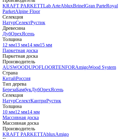
Производитель
KRAFT PARKETT
Lab Arte
Ablux
Brinel
Gran Parte
Royal
Parket
Alpine Floor
Селекция
Натур
Селект
Рустик
Древесина
Дуб
Орех
Ясень
Толщина
12 мм
13 мм
14 мм
15 мм
Паркетная доска
Паркетная доска
Производитель
AUSWOOD
UPOFLOOR
TENFOR
Amigo
Wood System
Страна
Китай
Россия
Тип дерева
Береза
Бамбук
Дуб
Орех
Ясень
Селекция
Натур
Селект
Кантри
Рустик
Толщина
10 мм
12 мм
14 мм
Массивная доска
Массивная доска
Производитель
KRAFT PARKETT
Ablux
Amigo