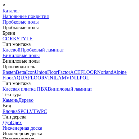
×
Каталог
Напольные покрытия
Пробковые полы
Пробковые полы
Бренд
CORKSTYLE
Тип монтажа
Клеевой
Пробковый ламинат
Виниловые полы
Виниловые полы
Производитель
Ensten
Betta
Icon
Union
FloorFactor
ACEFLOOR
Norland
Alpine
Floor
AQUAFLOOR
VINILAM
VINILPOL
Тип монтажа
Клеевая плитка ПВХ
Виниловый ламинат
Текстура
Камень
Дерево
Вид
Елочка
SPC
LVT
WPC
Тип дерева
Дуб
Орех
Инженерная доска
Инженерная доска