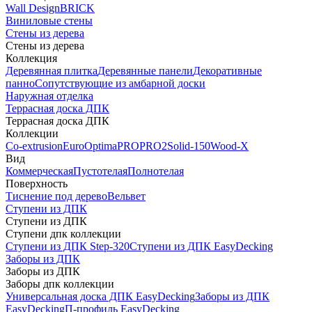
Wall Design
BRICK
Виниловые стены
Стены из дерева
Стены из дерева
Коллекция
Деревянная плитка
Деревянные панели
Декоративные
панно
Сопутствующие из амбарной доски
Наружная отделка
Террасная доска ДПК
Террасная доска ДПК
Коллекции
Co-extrusion
Euro
Optima
PRO
PRO2
Solid-150
Wood-X
Вид
Коммерческая
Пустотелая
Полнотелая
Поверхность
Тиснение под дерево
Вельвет
Ступени из ДПК
Ступени из ДПК
Ступени дпк коллекции
Ступени из ДПК Step-320
Ступени из ДПК EasyDecking
Заборы из ДПК
Заборы из ДПК
Заборы дпк коллекции
Универсальная доска ДПК EasyDecking
Заборы из ДПК
EasyDecking
П-профиль EasyDecking