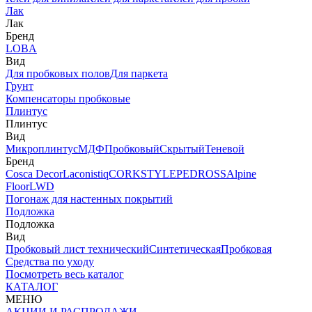
Лак
Лак
Бренд
LOBA
Вид
Для пробковых полов
Для паркета
Грунт
Компенсаторы пробковые
Плинтус
Плинтус
Вид
Микроплинтус
МДФ
Пробковый
Скрытый
Теневой
Бренд
Cosca Decor
Laconistiq
CORKSTYLE
PEDROSS
Alpine
Floor
LWD
Погонаж для настенных покрытий
Подложка
Подложка
Вид
Пробковый лист технический
Синтетическая
Пробковая
Средства по уходу
Посмотреть весь каталог
КАТАЛОГ
МЕНЮ
АКЦИИ И РАСПРОДАЖИ