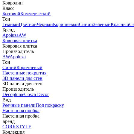
Ковролин
Класс
Бытовой
Коммерческий
Тон
Темный
Цветной
Черный
Коричневый
Синий
Зеленый
Красный
С
Бренд
Apoluza
AW
Ковровая плитка
Ковровая плитка
Производитель
AW
Apoluza
Тон
Синий
Коричневый
Настенные покрытия
3D панели для стен
3D панели для стен
Производитель
Decoplume
Cosca Decor
Вид
Реечные панели
Под покраску
Настенная пробка
Настенная пробка
Бренд
CORKSTYLE
Коллекция