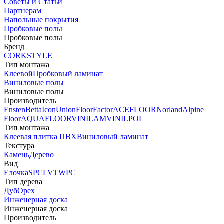
Советы и Статьи
Партнерам
Напольные покрытия
Пробковые полы
Пробковые полы
Бренд
CORKSTYLE
Тип монтажа
Клеевой
Пробковый ламинат
Виниловые полы
Виниловые полы
Производитель
Ensten
Betta
Icon
Union
FloorFactor
ACEFLOOR
Norland
Alpine
Floor
AQUAFLOOR
VINILAM
VINILPOL
Тип монтажа
Клеевая плитка ПВХ
Виниловый ламинат
Текстура
Камень
Дерево
Вид
Елочка
SPC
LVT
WPC
Тип дерева
Дуб
Орех
Инженерная доска
Инженерная доска
Производитель