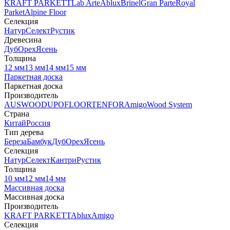
KRAFT PARKETT
Lab Arte
Ablux
Brinel
Gran Parte
Royal
Parket
Alpine Floor
Селекция
Натур
Селект
Рустик
Древесина
Дуб
Орех
Ясень
Толщина
12 мм
13 мм
14 мм
15 мм
Паркетная доска
Паркетная доска
Производитель
AUSWOOD
UPOFLOOR
TENFOR
Amigo
Wood System
Страна
Китай
Россия
Тип дерева
Береза
Бамбук
Дуб
Орех
Ясень
Селекция
Натур
Селект
Кантри
Рустик
Толщина
10 мм
12 мм
14 мм
Массивная доска
Массивная доска
Производитель
KRAFT PARKETT
Ablux
Amigo
Селекция