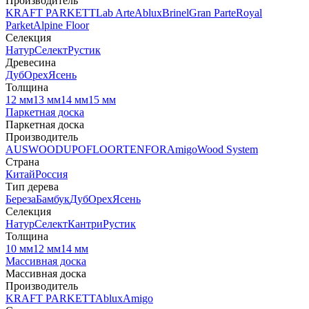
Производитель
KRAFT PARKETT
Lab Arte
Ablux
Brinel
Gran Parte
Royal
Parket
Alpine Floor
Селекция
Натур
Селект
Рустик
Древесина
Дуб
Орех
Ясень
Толщина
12 мм
13 мм
14 мм
15 мм
Паркетная доска
Паркетная доска
Производитель
AUSWOOD
UPOFLOOR
TENFOR
Amigo
Wood System
Страна
Китай
Россия
Тип дерева
Береза
Бамбук
Дуб
Орех
Ясень
Селекция
Натур
Селект
Кантри
Рустик
Толщина
10 мм
12 мм
14 мм
Массивная доска
Массивная доска
Производитель
KRAFT PARKETT
Ablux
Amigo