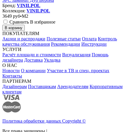
SPC ламинат Дуб Верона
Бренд:
VINILPOL
Коллекция:
VINILPOL
3649
руб•M2
Сравнить
В избранное
В корзину
ПОКУПАТЕЛЯМ
Акции и распродажи
Полезные статьи
Оплата
Контроль
качества обслуживания
Рекомендации
Инструкции
УСЛУГИ
Расчёт площади и стоимости
Визуализация
Помощь
дизайнера
Доставка
Укладка
О НАС
Новости
О компании
Участие в ТВ и спец. проектах
Контакты
ПАРТНЕРАМ
Дизайнерам
Поставщикам
Арендодателям
Корпоративным
клиентам
Политика обработки данных Copyright ©
Все права защищены |