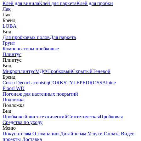
Клей для винила
Клей для паркета
Клей для пробки
Лак
Лак
Бренд
LOBA
Вид
Для пробковых полов
Для паркета
Грунт
Компенсаторы пробковые
Плинтус
Плинтус
Вид
Микроплинтус
МДФ
Пробковый
Скрытый
Теневой
Бренд
Cosca Decor
Laconistiq
CORKSTYLE
PEDROSS
Alpine
Floor
LWD
Погонаж для настенных покрытий
Подложка
Подложка
Вид
Пробковый лист технический
Синтетическая
Пробковая
Средства по уходу
Меню
Покупателям
О компании
Дизайнерам
Услуги
Оплата
Видео
проекты
Доставка