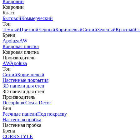
Ковролин
Ковролин
Класс
Бытовой
Коммерческий
Тон
Темный
Цветной
Черный
Коричневый
Синий
Зеленый
Красный
С
Бренд
Apoluza
AW
Ковровая плитка
Ковровая плитка
Производитель
AW
Apoluza
Тон
Синий
Коричневый
Настенные покрытия
3D панели для стен
3D панели для стен
Производитель
Decoplume
Cosca Decor
Вид
Реечные панели
Под покраску
Настенная пробка
Настенная пробка
Бренд
CORKSTYLE