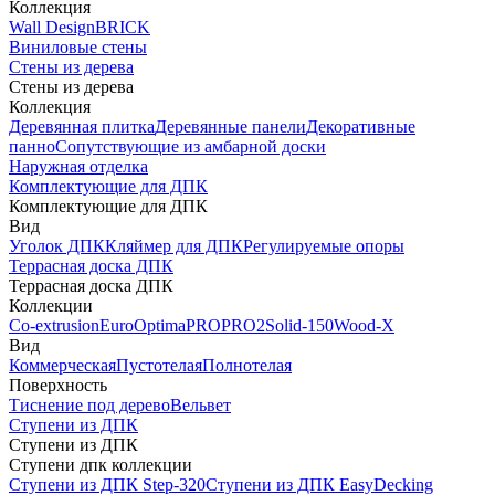
Коллекция
Wall Design
BRICK
Виниловые стены
Стены из дерева
Стены из дерева
Коллекция
Деревянная плитка
Деревянные панели
Декоративные
панно
Сопутствующие из амбарной доски
Наружная отделка
Комплектующие для ДПК
Комплектующие для ДПК
Вид
Уголок ДПК
Кляймер для ДПК
Регулируемые опоры
Террасная доска ДПК
Террасная доска ДПК
Коллекции
Co-extrusion
Euro
Optima
PRO
PRO2
Solid-150
Wood-X
Вид
Коммерческая
Пустотелая
Полнотелая
Поверхность
Тиснение под дерево
Вельвет
Ступени из ДПК
Ступени из ДПК
Ступени дпк коллекции
Ступени из ДПК Step-320
Ступени из ДПК EasyDecking