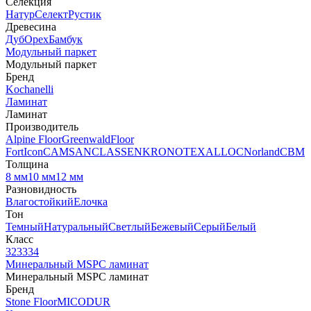
Селекция
Натур
Селект
Рустик
Древесина
Дуб
Орех
Бамбук
Модульный паркет
Модульный паркет
Бренд
Kochanelli
Ламинат
Ламинат
Производитель
Alpine Floor
Greenwald
Floor
Fort
Icon
CAMSAN
CLASSEN
KRONOTEX
ALLOC
Norland
CBM
Толщина
8 мм
10 мм
12 мм
Разновидность
Влагостойкий
Елочка
Тон
Темный
Натуральный
Светлый
Бежевый
Серый
Белый
Класс
32
33
34
Минеральный MSPC ламинат
Минеральный MSPC ламинат
Бренд
Stone Floor
MICODUR