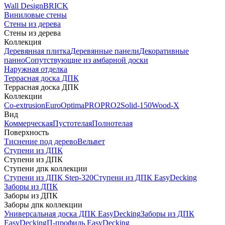
Wall Design
BRICK
Виниловые стены
Стены из дерева
Стены из дерева
Коллекция
Деревянная плитка
Деревянные панели
Декоративные
панно
Сопутствующие из амбарной доски
Наружная отделка
Террасная доска ДПК
Террасная доска ДПК
Коллекции
Co-extrusion
Euro
Optima
PRO
PRO2
Solid-150
Wood-X
Вид
Коммерческая
Пустотелая
Полнотелая
Поверхность
Тиснение под дерево
Вельвет
Ступени из ДПК
Ступени из ДПК
Ступени дпк коллекции
Ступени из ДПК Step-320
Ступени из ДПК EasyDecking
Заборы из ДПК
Заборы из ДПК
Заборы дпк коллекции
Универсальная доска ДПК EasyDecking
Заборы из ДПК
EasyDecking
П-профиль EasyDecking