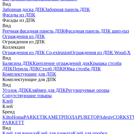
Вид
Заборная доска ДПК
Заборная панель ДПК
Фасады из ДПК
Фасады из ДПК
Вид
Реечная фасадная панель ДПК
Фасадная панель ДПК шип-паз
Ограждения из ДПК
Ограждения из ДПК
Коллекции
Ограждения из ДПК Co-extrusion
Ограждения из ДПК Wood-X
Вид
Балясина ДПК
Крепление ограждений дпк
Крышка столба
ДПК
Перила ДПК
Столб ДПК
Юбка столба ДПК
Комплектующие для ДПК
Комплектующие для ДПК
Вид
Уголок ДПК
Кляймер для ДПК
Регулируемые опоры
Сопутствующие товары
Клей
Клей
Бренд
Kilto
Homa
PARKETIKA
МЕТРПОЛА
PURETOP
Adesiv
CORKST
PARKETT
Вид
Клей для винила
Клей для паркета
Клей для пробки