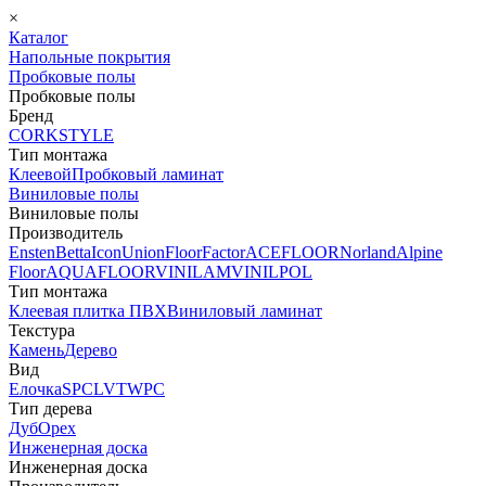
×
Каталог
Напольные покрытия
Пробковые полы
Пробковые полы
Бренд
CORKSTYLE
Тип монтажа
Клеевой
Пробковый ламинат
Виниловые полы
Виниловые полы
Производитель
Ensten
Betta
Icon
Union
FloorFactor
ACEFLOOR
Norland
Alpine
Floor
AQUAFLOOR
VINILAM
VINILPOL
Тип монтажа
Клеевая плитка ПВХ
Виниловый ламинат
Текстура
Камень
Дерево
Вид
Елочка
SPC
LVT
WPC
Тип дерева
Дуб
Орех
Инженерная доска
Инженерная доска