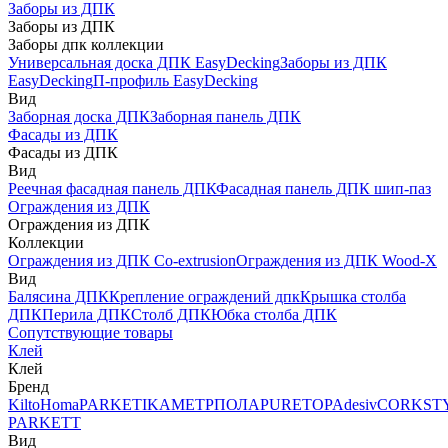
Заборы из ДПК
Заборы из ДПК
Заборы дпк коллекции
Универсальная доска ДПК EasyDecking
Заборы из ДПК
EasyDecking
П-профиль EasyDecking
Вид
Заборная доска ДПК
Заборная панель ДПК
Фасады из ДПК
Фасады из ДПК
Вид
Реечная фасадная панель ДПК
Фасадная панель ДПК шип-паз
Ограждения из ДПК
Ограждения из ДПК
Коллекции
Ограждения из ДПК Co-extrusion
Ограждения из ДПК Wood-X
Вид
Балясина ДПК
Крепление ограждений дпк
Крышка столба
ДПК
Перила ДПК
Столб ДПК
Юбка столба ДПК
Сопутствующие товары
Клей
Клей
Бренд
Kilto
Homa
PARKETIKA
МЕТРПОЛА
PURETOP
Adesiv
CORKST
PARKETT
Вид