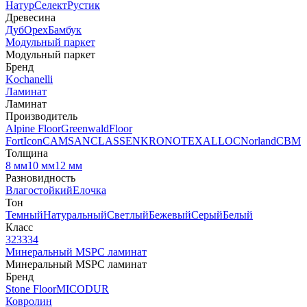
Натур
Селект
Рустик
Древесина
Дуб
Орех
Бамбук
Модульный паркет
Модульный паркет
Бренд
Kochanelli
Ламинат
Ламинат
Производитель
Alpine Floor
Greenwald
Floor
Fort
Icon
CAMSAN
CLASSEN
KRONOTEX
ALLOC
Norland
CBM
Толщина
8 мм
10 мм
12 мм
Разновидность
Влагостойкий
Елочка
Тон
Темный
Натуральный
Светлый
Бежевый
Серый
Белый
Класс
32
33
34
Минеральный MSPC ламинат
Минеральный MSPC ламинат
Бренд
Stone Floor
MICODUR
Ковролин