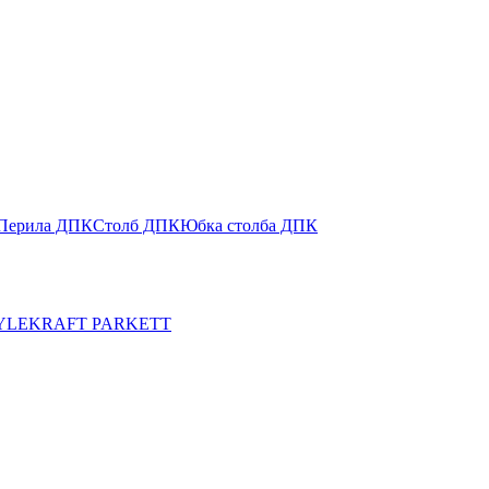
Перила ДПК
Столб ДПК
Юбка столба ДПК
YLE
KRAFT PARKETT