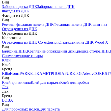
Вид
Заборная доска ДПК
Заборная панель ДПК
Фасады из ДПК
Фасады из ДПК
Вид
Реечная фасадная панель ДПК
Фасадная панель ДПК шип-паз
Ограждения из ДПК
Ограждения из ДПК
Коллекции
Ограждения из ДПК Co-extrusion
Ограждения из ДПК Wood-X
Вид
Балясина ДПК
Крепление ограждений дпк
Крышка столба ДПК
Сопутствующие товары
Клей
Клей
Бренд
Kilto
Homa
PARKETIKA
МЕТРПОЛА
PURETOP
Adesiv
CORKST
Вид
Клей для винила
Клей для паркета
Клей для пробки
Лак
Лак
Бренд
LOBA
Вид
Для пробковых полов
Для паркета