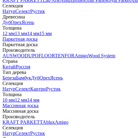
KRAFT PARKETT
Lab Arte
Ablux
Brinel
Gran Parte
Royal Parket
Alp
Селекция
Натур
Селект
Рустик
Древесина
Дуб
Орех
Ясень
Толщина
12 мм
13 мм
14 мм
15 мм
Паркетная доска
Паркетная доска
Производитель
AUSWOOD
UPOFLOOR
TENFOR
Amigo
Wood System
Страна
Китай
Россия
Тип дерева
Береза
Бамбук
Дуб
Орех
Ясень
Селекция
Натур
Селект
Кантри
Рустик
Толщина
10 мм
12 мм
14 мм
Массивная доска
Массивная доска
Производитель
KRAFT PARKETT
Ablux
Amigo
Селекция
Натур
Селект
Рустик