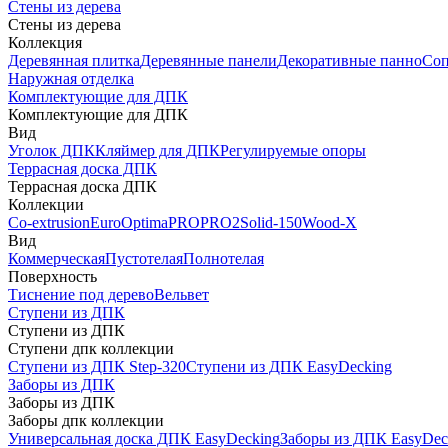
Стены из дерева
Стены из дерева
Коллекция
Деревянная плитка
Деревянные панели
Декоративные панно
Соп
Наружная отделка
Комплектующие для ДПК
Комплектующие для ДПК
Вид
Уголок ДПК
Кляймер для ДПК
Регулируемые опоры
Террасная доска ДПК
Террасная доска ДПК
Коллекции
Co-extrusion
Euro
Optima
PRO
PRO2
Solid-150
Wood-X
Вид
Коммерческая
Пустотелая
Полнотелая
Поверхность
Тиснение под дерево
Вельвет
Ступени из ДПК
Ступени из ДПК
Ступени дпк коллекции
Ступени из ДПК Step-320
Ступени из ДПК EasyDecking
Заборы из ДПК
Заборы из ДПК
Заборы дпк коллекции
Универсальная доска ДПК EasyDecking
Заборы из ДПК EasyDec