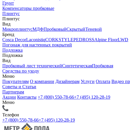
Грунт
Компенсаторы пробковые
Плинтус
Плинтус
Вид
Микроплинтус
МДФ
Пробковый
Скрытый
Теневой
Бренд
Cosca Decor
Laconistiq
CORKSTYLE
PEDROSS
Alpine Floor
LWD
Погонаж для настенных покрытий
Подложка
Подложка
Вид
Пробковый лист технический
Синтетическая
Пробковая
Средства по уходу
Меню
Покупателям
О компании
Дизайнерам
Услуги
Оплата
Видео п
Советы и Статьи
Партнерам
Акции
Контакты
+7 (800) 550-78-66
+7 (495) 120-28-19
Меню
Телефон
+7 (800) 550-78-66
+7 (495) 120-28-19