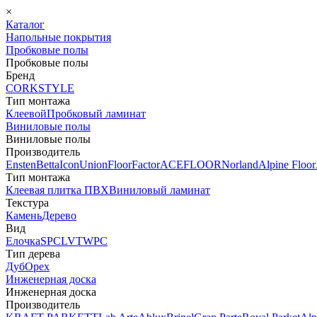
×
Каталог
Напольные покрытия
Пробковые полы
Пробковые полы
Бренд
CORKSTYLE
Тип монтажа
Клеевой
Пробковый ламинат
Виниловые полы
Виниловые полы
Производитель
Ensten
Betta
Icon
Union
FloorFactor
ACEFLOOR
Norland
Alpine Floor
Тип монтажа
Клеевая плитка ПВХ
Виниловый ламинат
Текстура
Камень
Дерево
Вид
Елочка
SPC
LVT
WPC
Тип дерева
Дуб
Орех
Инженерная доска
Инженерная доска
Производитель