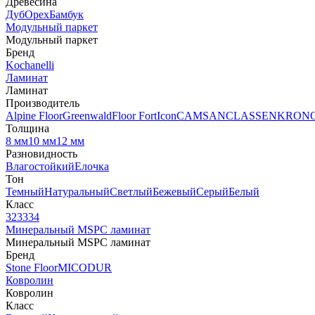
Древесина
Дуб
Орех
Бамбук
Модульный паркет
Модульный паркет
Бренд
Kochanelli
Ламинат
Ламинат
Производитель
Alpine Floor
Greenwald
Floor Fort
Icon
CAMSAN
CLASSEN
KRON
Толщина
8 мм
10 мм
12 мм
Разновидность
Влагостойкий
Елочка
Тон
Темный
Натуральный
Светлый
Бежевый
Серый
Белый
Класс
32
33
34
Минеральный MSPC ламинат
Минеральный MSPC ламинат
Бренд
Stone Floor
MICODUR
Ковролин
Ковролин
Класс