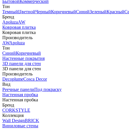
Бытовой
Коммерческий
Тон
Темный
Цветной
Черный
Коричневый
Синий
Зеленый
Красный
С
Бренд
Apoluza
AW
Ковровая плитка
Ковровая плитка
Производитель
AW
Apoluza
Тон
Синий
Коричневый
Настенные покрытия
3D панели для стен
3D панели для стен
Производитель
Decoplume
Cosca Decor
Вид
Реечные панели
Под покраску
Настенная пробка
Настенная пробка
Бренд
CORKSTYLE
Коллекция
Wall Design
BRICK
Виниловые стены