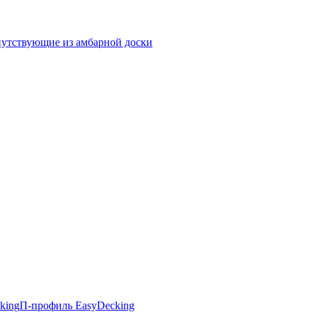
утствующие из амбарной доски
king
П-профиль EasyDecking