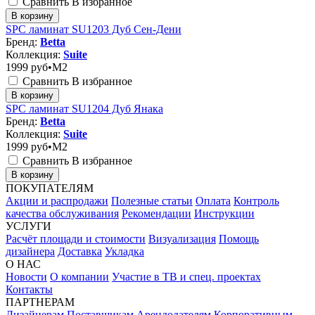
Сравнить
В избранное
В корзину
SPC ламинат SU1203 Дуб Сен-Дени
Бренд:
Betta
Коллекция:
Suite
1999
руб•M2
Сравнить
В избранное
В корзину
SPC ламинат SU1204 Дуб Янака
Бренд:
Betta
Коллекция:
Suite
1999
руб•M2
Сравнить
В избранное
В корзину
ПОКУПАТЕЛЯМ
Акции и распродажи
Полезные статьи
Оплата
Контроль
качества обслуживания
Рекомендации
Инструкции
УСЛУГИ
Расчёт площади и стоимости
Визуализация
Помощь
дизайнера
Доставка
Укладка
О НАС
Новости
О компании
Участие в ТВ и спец. проектах
Контакты
ПАРТНЕРАМ
Дизайнерам
Поставщикам
Арендодателям
Корпоративным