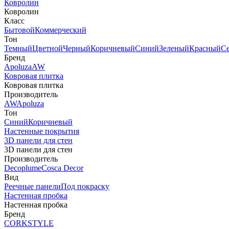
Ковролин
Ковролин
Класс
Бытовой
Коммерческий
Тон
Темный
Цветной
Черный
Коричневый
Синий
Зеленый
Красный
С
Бренд
Apoluza
AW
Ковровая плитка
Ковровая плитка
Производитель
AW
Apoluza
Тон
Синий
Коричневый
Настенные покрытия
3D панели для стен
3D панели для стен
Производитель
Decoplume
Cosca Decor
Вид
Реечные панели
Под покраску
Настенная пробка
Настенная пробка
Бренд
CORKSTYLE