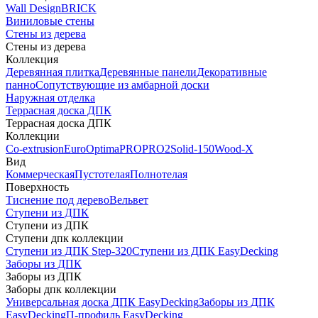
Wall Design
BRICK
Виниловые стены
Стены из дерева
Стены из дерева
Коллекция
Деревянная плитка
Деревянные панели
Декоративные
панно
Сопутствующие из амбарной доски
Наружная отделка
Террасная доска ДПК
Террасная доска ДПК
Коллекции
Co-extrusion
Euro
Optima
PRO
PRO2
Solid-150
Wood-X
Вид
Коммерческая
Пустотелая
Полнотелая
Поверхность
Тиснение под дерево
Вельвет
Ступени из ДПК
Ступени из ДПК
Ступени дпк коллекции
Ступени из ДПК Step-320
Ступени из ДПК EasyDecking
Заборы из ДПК
Заборы из ДПК
Заборы дпк коллекции
Универсальная доска ДПК EasyDecking
Заборы из ДПК
EasyDecking
П-профиль EasyDecking