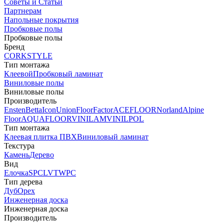
Советы и Статьи
Партнерам
Напольные покрытия
Пробковые полы
Пробковые полы
Бренд
CORKSTYLE
Тип монтажа
Клеевой
Пробковый ламинат
Виниловые полы
Виниловые полы
Производитель
Ensten
Betta
Icon
Union
FloorFactor
ACEFLOOR
Norland
Alpine
Floor
AQUAFLOOR
VINILAM
VINILPOL
Тип монтажа
Клеевая плитка ПВХ
Виниловый ламинат
Текстура
Камень
Дерево
Вид
Елочка
SPC
LVT
WPC
Тип дерева
Дуб
Орех
Инженерная доска
Инженерная доска
Производитель