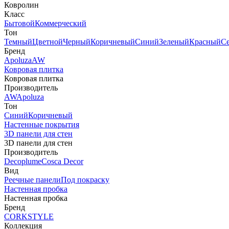
Ковролин
Класс
Бытовой
Коммерческий
Тон
Темный
Цветной
Черный
Коричневый
Синий
Зеленый
Красный
С
Бренд
Apoluza
AW
Ковровая плитка
Ковровая плитка
Производитель
AW
Apoluza
Тон
Синий
Коричневый
Настенные покрытия
3D панели для стен
3D панели для стен
Производитель
Decoplume
Cosca Decor
Вид
Реечные панели
Под покраску
Настенная пробка
Настенная пробка
Бренд
CORKSTYLE
Коллекция