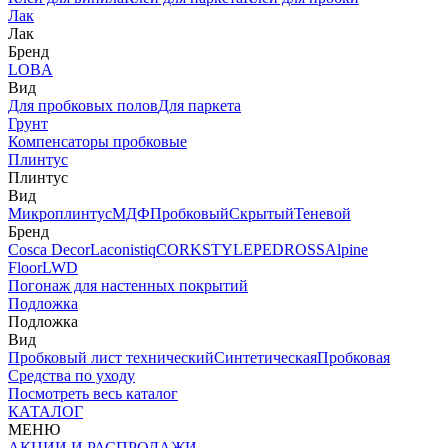
Лак
Лак
Бренд
LOBA
Вид
Для пробковых полов
Для паркета
Грунт
Компенсаторы пробковые
Плинтус
Плинтус
Вид
Микроплинтус
МДФ
Пробковый
Скрытый
Теневой
Бренд
Cosca Decor
Laconistiq
CORKSTYLE
PEDROSS
Alpine
Floor
LWD
Погонаж для настенных покрытий
Подложка
Подложка
Вид
Пробковый лист технический
Синтетическая
Пробковая
Средства по уходу
Посмотреть весь каталог
КАТАЛОГ
МЕНЮ
АКЦИИ И РАСПРОДАЖИ