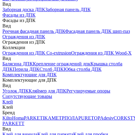
Вид
Заборная доска ДПК
Заборная панель ДПК
Фасады из ДПК
Фасады из ДПК
Вид
Реечная фасадная панель ДПК
Фасадная панель ДПК шип-паз
Ограждения из ДПК
Ограждения из ДПК
Коллекции
Ограждения из ДПК Co-extrusion
Ограждения из ДПК Wood-X
Вид
Балясина ДПК
Крепление ограждений дпк
Крышка столба
ДПК
Перила ДПК
Столб ДПК
Юбка столба ДПК
Комплектующие для ДПК
Комплектующие для ДПК
Вид
Уголок ДПК
Кляймер для ДПК
Регулируемые опоры
Сопутствующие товары
Клей
Клей
Бренд
Kilto
Homa
PARKETIKA
МЕТРПОЛА
PURETOP
Adesiv
CORKST
PARKETT
Вид
Клей для винила
Клей для паркета
Клей для пробки