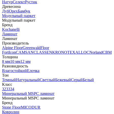
Натур
Селект
Рустик
Древесина
Дуб
Орех
Бамбук
Модульный паркет
Модульный паркет
Бренд
Kochanelli
Ламинат
Ламинат
Производитель
Alpine Floor
Greenwald
Floor
Fort
Icon
CAMSAN
CLASSEN
KRONOTEX
ALLOC
Norland
CBM
Толщина
8 мм
10 мм
12 мм
Разновидность
Влагостойкий
Елочка
Тон
Темный
Натуральный
Светлый
Бежевый
Серый
Белый
Класс
32
33
34
Минеральный MSPC ламинат
Минеральный MSPC ламинат
Бренд
Stone Floor
MICODUR
Ковролин