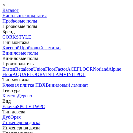
×
Каталог
Напольные покрытия
Пробковые полы
Пробковые полы
Бренд
CORKSTYLE
Тип монтажа
Клеевой
Пробковый ламинат
Виниловые полы
Виниловые полы
Производитель
Ensten
Betta
Icon
Union
FloorFactor
ACEFLOOR
Norland
Alpine
Floor
AQUAFLOOR
VINILAM
VINILPOL
Тип монтажа
Клеевая плитка ПВХ
Виниловый ламинат
Текстура
Камень
Дерево
Вид
Елочка
SPC
LVT
WPC
Тип дерева
Дуб
Орех
Инженерная доска
Инженерная доска