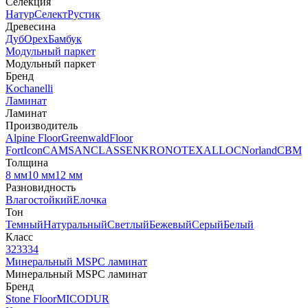
Селекция
Натур
Селект
Рустик
Древесина
Дуб
Орех
Бамбук
Модульный паркет
Модульный паркет
Бренд
Kochanelli
Ламинат
Ламинат
Производитель
Alpine Floor
Greenwald
Floor
Fort
Icon
CAMSAN
CLASSEN
KRONOTEX
ALLOC
Norland
CBM
Толщина
8 мм
10 мм
12 мм
Разновидность
Влагостойкий
Елочка
Тон
Темный
Натуральный
Светлый
Бежевый
Серый
Белый
Класс
32
33
34
Минеральный MSPC ламинат
Минеральный MSPC ламинат
Бренд
Stone Floor
MICODUR