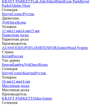
KRAFT PARKETT
Lab Arte
Ablux
Brinel
Gran Parte
Royal
Parket
Alpine Floor
Селекция
Натур
Селект
Рустик
Древесина
Дуб
Орех
Ясень
Толщина
12 мм
13 мм
14 мм
15 мм
Паркетная доска
Паркетная доска
Производитель
AUSWOOD
UPOFLOOR
TENFOR
Amigo
Wood System
Страна
Китай
Россия
Тип дерева
Береза
Бамбук
Дуб
Орех
Ясень
Селекция
Натур
Селект
Кантри
Рустик
Толщина
10 мм
12 мм
14 мм
Массивная доска
Массивная доска
Производитель
KRAFT PARKETT
Ablux
Amigo
Селекция