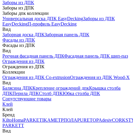
Заборы из ДПК
Заборы из ДПК
Заборы дпк коллекции
Универсальная доска ДПК EasyDecking
Заборы из ДПК
EasyDecking
П-профиль EasyDecking
Вид
Заборная доска ДПК
Заборная панель ДПК
Фасады из ДПК
Фасады из ДПК
Вид
Реечная фасадная панель ДПК
Фасадная панель ДПК шип-паз
Ограждения из ДПК
Ограждения из ДПК
Коллекции
Ограждения из ДПК Co-extrusion
Ограждения из ДПК Wood-X
Вид
Балясина ДПК
Крепление ограждений дпк
Крышка столба
ДПК
Перила ДПК
Столб ДПК
Юбка столба ДПК
Сопутствующие товары
Клей
Клей
Бренд
Kilto
Homa
PARKETIKA
МЕТРПОЛА
PURETOP
Adesiv
CORKST
PARKETT
Вид