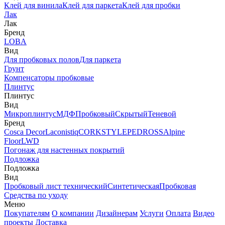
Клей для винила
Клей для паркета
Клей для пробки
Лак
Лак
Бренд
LOBA
Вид
Для пробковых полов
Для паркета
Грунт
Компенсаторы пробковые
Плинтус
Плинтус
Вид
Микроплинтус
МДФ
Пробковый
Скрытый
Теневой
Бренд
Cosca Decor
Laconistiq
CORKSTYLE
PEDROSS
Alpine
Floor
LWD
Погонаж для настенных покрытий
Подложка
Подложка
Вид
Пробковый лист технический
Синтетическая
Пробковая
Средства по уходу
Меню
Покупателям
О компании
Дизайнерам
Услуги
Оплата
Видео
проекты
Доставка