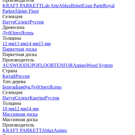
Производитель
KRAFT PARKETT
Lab Arte
Ablux
Brinel
Gran Parte
Royal
Parket
Alpine Floor
Селекция
Натур
Селект
Рустик
Древесина
Дуб
Орех
Ясень
Толщина
12 мм
13 мм
14 мм
15 мм
Паркетная доска
Паркетная доска
Производитель
AUSWOOD
UPOFLOOR
TENFOR
Amigo
Wood System
Страна
Китай
Россия
Тип дерева
Береза
Бамбук
Дуб
Орех
Ясень
Селекция
Натур
Селект
Кантри
Рустик
Толщина
10 мм
12 мм
14 мм
Массивная доска
Массивная доска
Производитель
KRAFT PARKETT
Ablux
Amigo