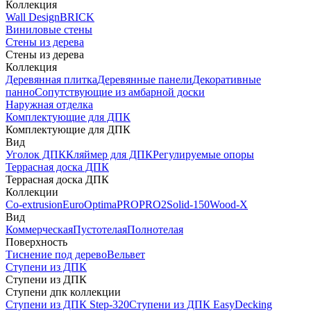
Коллекция
Wall Design
BRICK
Виниловые стены
Стены из дерева
Стены из дерева
Коллекция
Деревянная плитка
Деревянные панели
Декоративные
панно
Сопутствующие из амбарной доски
Наружная отделка
Комплектующие для ДПК
Комплектующие для ДПК
Вид
Уголок ДПК
Кляймер для ДПК
Регулируемые опоры
Террасная доска ДПК
Террасная доска ДПК
Коллекции
Co-extrusion
Euro
Optima
PRO
PRO2
Solid-150
Wood-X
Вид
Коммерческая
Пустотелая
Полнотелая
Поверхность
Тиснение под дерево
Вельвет
Ступени из ДПК
Ступени из ДПК
Ступени дпк коллекции
Ступени из ДПК Step-320
Ступени из ДПК EasyDecking