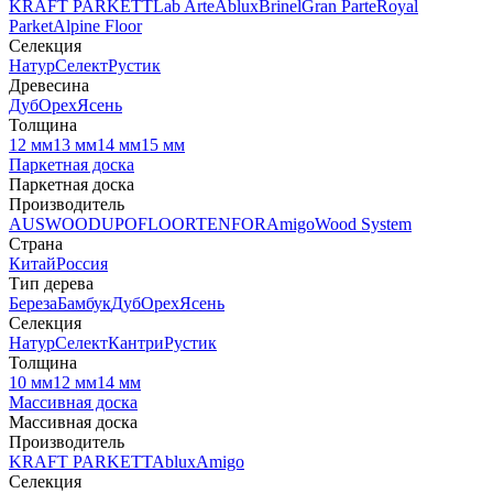
KRAFT PARKETT
Lab Arte
Ablux
Brinel
Gran Parte
Royal
Parket
Alpine Floor
Селекция
Натур
Селект
Рустик
Древесина
Дуб
Орех
Ясень
Толщина
12 мм
13 мм
14 мм
15 мм
Паркетная доска
Паркетная доска
Производитель
AUSWOOD
UPOFLOOR
TENFOR
Amigo
Wood System
Страна
Китай
Россия
Тип дерева
Береза
Бамбук
Дуб
Орех
Ясень
Селекция
Натур
Селект
Кантри
Рустик
Толщина
10 мм
12 мм
14 мм
Массивная доска
Массивная доска
Производитель
KRAFT PARKETT
Ablux
Amigo
Селекция