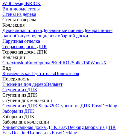
Wall Design
BRICK
Виниловые стены
Стены из дерева
Стены из дерева
Коллекция
Деревянная плитка
Деревянные панели
Декоративные
панно
Сопутствующие из амбарной доски
Наружная отделка
Террасная доска ДПК
Террасная доска ДПК
Коллекции
Co-extrusion
Euro
Optima
PRO
PRO2
Solid-150
Wood-X
Вид
Коммерческая
Пустотелая
Полнотелая
Поверхность
Тиснение под дерево
Вельвет
Ступени из ДПК
Ступени из ДПК
Ступени дпк коллекции
Ступени из ДПК Step-320
Ступени из ДПК EasyDecking
Заборы из ДПК
Заборы из ДПК
Заборы дпк коллекции
Универсальная доска ДПК EasyDecking
Заборы из ДПК
EasyDecking
П-профиль EasyDecking