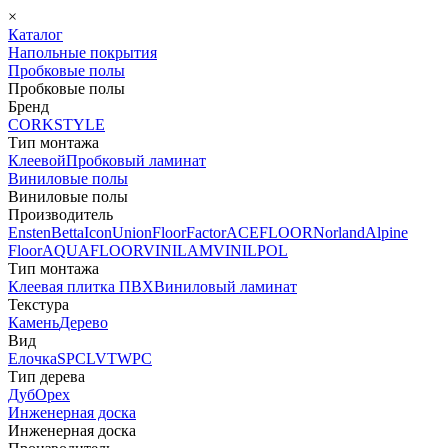
×
Каталог
Напольные покрытия
Пробковые полы
Пробковые полы
Бренд
CORKSTYLE
Тип монтажа
Клеевой
Пробковый ламинат
Виниловые полы
Виниловые полы
Производитель
Ensten
Betta
Icon
Union
FloorFactor
ACEFLOOR
Norland
Alpine
Floor
AQUAFLOOR
VINILAM
VINILPOL
Тип монтажа
Клеевая плитка ПВХ
Виниловый ламинат
Текстура
Камень
Дерево
Вид
Елочка
SPC
LVT
WPC
Тип дерева
Дуб
Орех
Инженерная доска
Инженерная доска