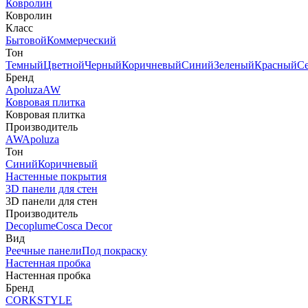
Ковролин
Ковролин
Класс
Бытовой
Коммерческий
Тон
Темный
Цветной
Черный
Коричневый
Синий
Зеленый
Красный
С
Бренд
Apoluza
AW
Ковровая плитка
Ковровая плитка
Производитель
AW
Apoluza
Тон
Синий
Коричневый
Настенные покрытия
3D панели для стен
3D панели для стен
Производитель
Decoplume
Cosca Decor
Вид
Реечные панели
Под покраску
Настенная пробка
Настенная пробка
Бренд
CORKSTYLE