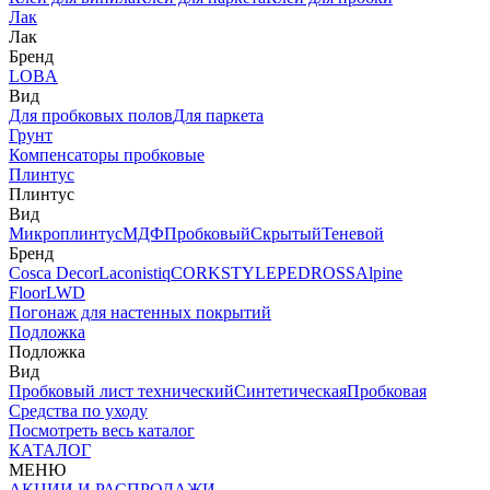
Лак
Лак
Бренд
LOBA
Вид
Для пробковых полов
Для паркета
Грунт
Компенсаторы пробковые
Плинтус
Плинтус
Вид
Микроплинтус
МДФ
Пробковый
Скрытый
Теневой
Бренд
Cosca Decor
Laconistiq
CORKSTYLE
PEDROSS
Alpine
Floor
LWD
Погонаж для настенных покрытий
Подложка
Подложка
Вид
Пробковый лист технический
Синтетическая
Пробковая
Средства по уходу
Посмотреть весь каталог
КАТАЛОГ
МЕНЮ
АКЦИИ И РАСПРОДАЖИ