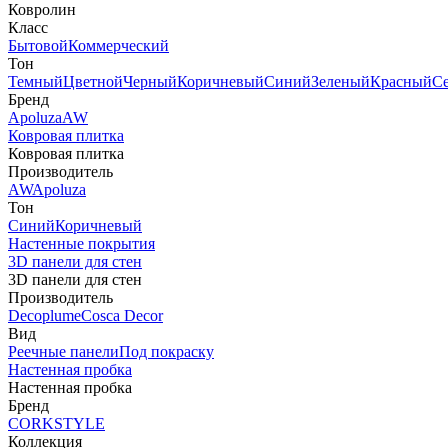
Ковролин
Класс
Бытовой
Коммерческий
Тон
Темный
Цветной
Черный
Коричневый
Синий
Зеленый
Красный
С
Бренд
Apoluza
AW
Ковровая плитка
Ковровая плитка
Производитель
AW
Apoluza
Тон
Синий
Коричневый
Настенные покрытия
3D панели для стен
3D панели для стен
Производитель
Decoplume
Cosca Decor
Вид
Реечные панели
Под покраску
Настенная пробка
Настенная пробка
Бренд
CORKSTYLE
Коллекция