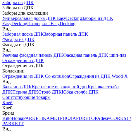
Заборы из ДПК
Заборы из ДПК
Заборы дпк коллекции
Универсальная доска ДПК EasyDecking
Заборы из ДПК
EasyDecking
П-профиль EasyDecking
Вид
Заборная доска ДПК
Заборная панель ДПК
Фасады из ДПК
Фасады из ДПК
Вид
Реечная фасадная панель ДПК
Фасадная панель ДПК шип-паз
Ограждения из ДПК
Ограждения из ДПК
Коллекции
Ограждения из ДПК Co-extrusion
Ограждения из ДПК Wood-X
Вид
Балясина ДПК
Крепление ограждений дпк
Крышка столба
ДПК
Перила ДПК
Столб ДПК
Юбка столба ДПК
Сопутствующие товары
Клей
Клей
Бренд
Kilto
Homa
PARKETIKA
МЕТРПОЛА
PURETOP
Adesiv
CORKST
PARKETT
Вид