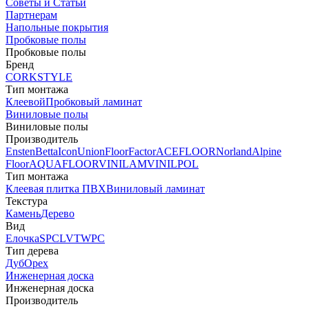
Советы и Статьи
Партнерам
Напольные покрытия
Пробковые полы
Пробковые полы
Бренд
CORKSTYLE
Тип монтажа
Клеевой
Пробковый ламинат
Виниловые полы
Виниловые полы
Производитель
Ensten
Betta
Icon
Union
FloorFactor
ACEFLOOR
Norland
Alpine
Floor
AQUAFLOOR
VINILAM
VINILPOL
Тип монтажа
Клеевая плитка ПВХ
Виниловый ламинат
Текстура
Камень
Дерево
Вид
Елочка
SPC
LVT
WPC
Тип дерева
Дуб
Орех
Инженерная доска
Инженерная доска
Производитель