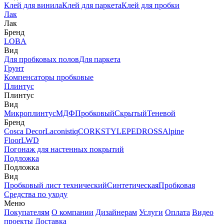
Клей для винила
Клей для паркета
Клей для пробки
Лак
Лак
Бренд
LOBA
Вид
Для пробковых полов
Для паркета
Грунт
Компенсаторы пробковые
Плинтус
Плинтус
Вид
Микроплинтус
МДФ
Пробковый
Скрытый
Теневой
Бренд
Cosca Decor
Laconistiq
CORKSTYLE
PEDROSS
Alpine
Floor
LWD
Погонаж для настенных покрытий
Подложка
Подложка
Вид
Пробковый лист технический
Синтетическая
Пробковая
Средства по уходу
Меню
Покупателям
О компании
Дизайнерам
Услуги
Оплата
Видео
проекты
Доставка