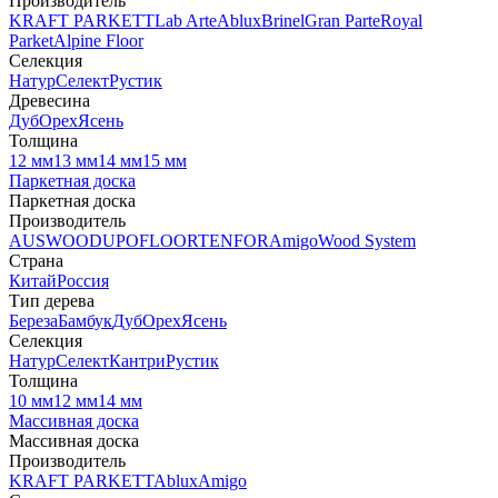
Производитель
KRAFT PARKETT
Lab Arte
Ablux
Brinel
Gran Parte
Royal
Parket
Alpine Floor
Селекция
Натур
Селект
Рустик
Древесина
Дуб
Орех
Ясень
Толщина
12 мм
13 мм
14 мм
15 мм
Паркетная доска
Паркетная доска
Производитель
AUSWOOD
UPOFLOOR
TENFOR
Amigo
Wood System
Страна
Китай
Россия
Тип дерева
Береза
Бамбук
Дуб
Орех
Ясень
Селекция
Натур
Селект
Кантри
Рустик
Толщина
10 мм
12 мм
14 мм
Массивная доска
Массивная доска
Производитель
KRAFT PARKETT
Ablux
Amigo