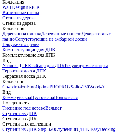
Коллекция
Wall Design
BRICK
Виниловые стены
Стены из дерева
Стены из дерева
Коллекция
Деревянная плитка
Деревянные панели
Декоративные
панно
Сопутствующие из амбарной доски
Наружная отделка
Комплектующие для ДПК
Комплектующие для ДПК
Вид
Уголок ДПК
Кляймер для ДПК
Регулируемые опоры
Террасная доска ДПК
Террасная доска ДПК
Коллекции
Co-extrusion
Euro
Optima
PRO
PRO2
Solid-150
Wood-X
Вид
Коммерческая
Пустотелая
Полнотелая
Поверхность
Тиснение под дерево
Вельвет
Ступени из ДПК
Ступени из ДПК
Ступени дпк коллекции
Ступени из ДПК Step-320
Ступени из ДПК EasyDecking