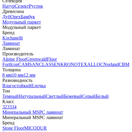
Селекция
Натур
Селект
Рустик
Древесина
Дуб
Орех
Бамбук
Модульный паркет
Модульный паркет
Бренд
Kochanelli
Ламинат
Ламинат
Производитель
Alpine Floor
Greenwald
Floor
Fort
Icon
CAMSAN
CLASSEN
KRONOTEX
ALLOC
Norland
CBM
Толщина
8 мм
10 мм
12 мм
Разновидность
Влагостойкий
Елочка
Тон
Темный
Натуральный
Светлый
Бежевый
Серый
Белый
Класс
32
33
34
Минеральный MSPC ламинат
Минеральный MSPC ламинат
Бренд
Stone Floor
MICODUR