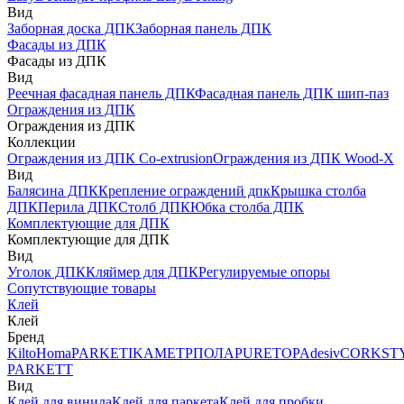
Вид
Заборная доска ДПК
Заборная панель ДПК
Фасады из ДПК
Фасады из ДПК
Вид
Реечная фасадная панель ДПК
Фасадная панель ДПК шип-паз
Ограждения из ДПК
Ограждения из ДПК
Коллекции
Ограждения из ДПК Co-extrusion
Ограждения из ДПК Wood-X
Вид
Балясина ДПК
Крепление ограждений дпк
Крышка столба
ДПК
Перила ДПК
Столб ДПК
Юбка столба ДПК
Комплектующие для ДПК
Комплектующие для ДПК
Вид
Уголок ДПК
Кляймер для ДПК
Регулируемые опоры
Сопутствующие товары
Клей
Клей
Бренд
Kilto
Homa
PARKETIKA
МЕТРПОЛА
PURETOP
Adesiv
CORKST
PARKETT
Вид
Клей для винила
Клей для паркета
Клей для пробки