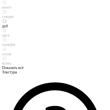
венге
гикори
дуб
орех
секвойя
сосна
ясень
Показать всё
Текстура