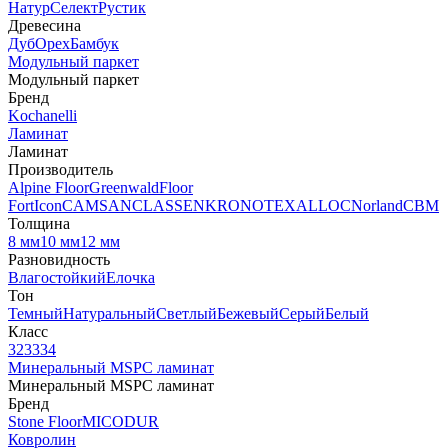
Натур
Селект
Рустик
Древесина
Дуб
Орех
Бамбук
Модульный паркет
Модульный паркет
Бренд
Kochanelli
Ламинат
Ламинат
Производитель
Alpine Floor
Greenwald
Floor
Fort
Icon
CAMSAN
CLASSEN
KRONOTEX
ALLOC
Norland
CBM
Толщина
8 мм
10 мм
12 мм
Разновидность
Влагостойкий
Елочка
Тон
Темный
Натуральный
Светлый
Бежевый
Серый
Белый
Класс
32
33
34
Минеральный MSPC ламинат
Минеральный MSPC ламинат
Бренд
Stone Floor
MICODUR
Ковролин