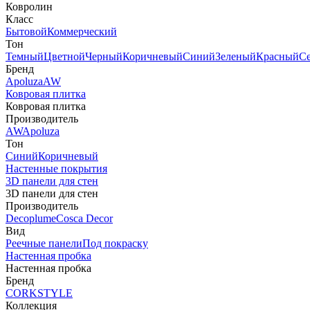
Ковролин
Класс
Бытовой
Коммерческий
Тон
Темный
Цветной
Черный
Коричневый
Синий
Зеленый
Красный
С
Бренд
Apoluza
AW
Ковровая плитка
Ковровая плитка
Производитель
AW
Apoluza
Тон
Синий
Коричневый
Настенные покрытия
3D панели для стен
3D панели для стен
Производитель
Decoplume
Cosca Decor
Вид
Реечные панели
Под покраску
Настенная пробка
Настенная пробка
Бренд
CORKSTYLE
Коллекция