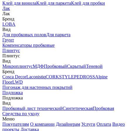
Клей для винила
Клей для паркета
Клей для пробки
Лак
Лак
Бренд
LOBA
Вид
Для пробковых полов
Для паркета
Грунт
Компенсаторы пробковые
Плинтус
Плинтус
Вид
Микроплинтус
МДФ
Пробковый
Скрытый
Теневой
Бренд
Cosca Decor
Laconistiq
CORKSTYLE
PEDROSS
Alpine
Floor
LWD
Погонаж для настенных покрытий
Подложка
Подложка
Вид
Пробковый лист технический
Синтетическая
Пробковая
Средства по уходу
Меню
Покупателям
О компании
Дизайнерам
Услуги
Оплата
Видео
проекты
Доставка