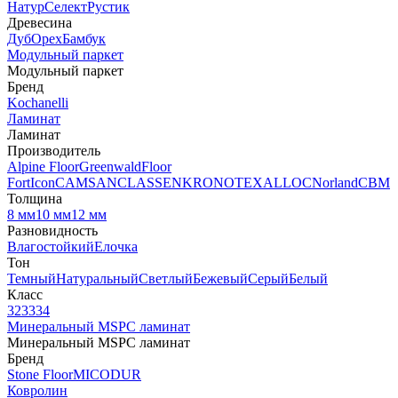
Натур
Селект
Рустик
Древесина
Дуб
Орех
Бамбук
Модульный паркет
Модульный паркет
Бренд
Kochanelli
Ламинат
Ламинат
Производитель
Alpine Floor
Greenwald
Floor
Fort
Icon
CAMSAN
CLASSEN
KRONOTEX
ALLOC
Norland
CBM
Толщина
8 мм
10 мм
12 мм
Разновидность
Влагостойкий
Елочка
Тон
Темный
Натуральный
Светлый
Бежевый
Серый
Белый
Класс
32
33
34
Минеральный MSPC ламинат
Минеральный MSPC ламинат
Бренд
Stone Floor
MICODUR
Ковролин