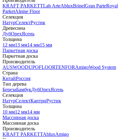
Производитель
KRAFT PARKETT
Lab Arte
Ablux
Brinel
Gran Parte
Royal
Parket
Alpine Floor
Селекция
Натур
Селект
Рустик
Древесина
Дуб
Орех
Ясень
Толщина
12 мм
13 мм
14 мм
15 мм
Паркетная доска
Паркетная доска
Производитель
AUSWOOD
UPOFLOOR
TENFOR
Amigo
Wood System
Страна
Китай
Россия
Тип дерева
Береза
Бамбук
Дуб
Орех
Ясень
Селекция
Натур
Селект
Кантри
Рустик
Толщина
10 мм
12 мм
14 мм
Массивная доска
Массивная доска
Производитель
KRAFT PARKETT
Ablux
Amigo