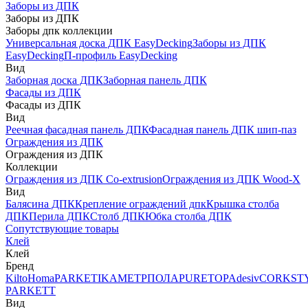
Заборы из ДПК
Заборы из ДПК
Заборы дпк коллекции
Универсальная доска ДПК EasyDecking
Заборы из ДПК
EasyDecking
П-профиль EasyDecking
Вид
Заборная доска ДПК
Заборная панель ДПК
Фасады из ДПК
Фасады из ДПК
Вид
Реечная фасадная панель ДПК
Фасадная панель ДПК шип-паз
Ограждения из ДПК
Ограждения из ДПК
Коллекции
Ограждения из ДПК Co-extrusion
Ограждения из ДПК Wood-X
Вид
Балясина ДПК
Крепление ограждений дпк
Крышка столба
ДПК
Перила ДПК
Столб ДПК
Юбка столба ДПК
Сопутствующие товары
Клей
Клей
Бренд
Kilto
Homa
PARKETIKA
МЕТРПОЛА
PURETOP
Adesiv
CORKST
PARKETT
Вид