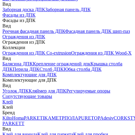
Вид
Заборная доска ДПК
Заборная панель ДПК
Фасады из ДПК
Фасады из ДПК
Вид
Реечная фасадная панель ДПК
Фасадная панель ДПК шип-паз
Ограждения из ДПК
Ограждения из ДПК
Коллекции
Ограждения из ДПК Co-extrusion
Ограждения из ДПК Wood-X
Вид
Балясина ДПК
Крепление ограждений дпк
Крышка столба
ДПК
Перила ДПК
Столб ДПК
Юбка столба ДПК
Комплектующие для ДПК
Комплектующие для ДПК
Вид
Уголок ДПК
Кляймер для ДПК
Регулируемые опоры
Сопутствующие товары
Клей
Клей
Бренд
Kilto
Homa
PARKETIKA
МЕТРПОЛА
PURETOP
Adesiv
CORKST
PARKETT
Вид
Клей для винила
Клей для паркета
Клей для пробки