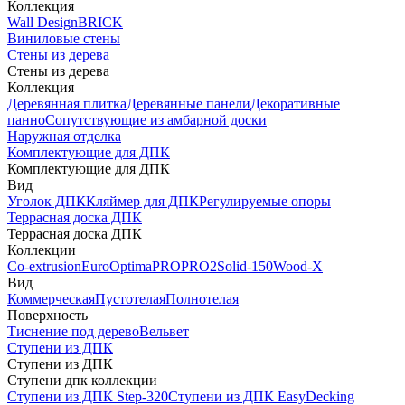
Коллекция
Wall Design
BRICK
Виниловые стены
Стены из дерева
Стены из дерева
Коллекция
Деревянная плитка
Деревянные панели
Декоративные
панно
Сопутствующие из амбарной доски
Наружная отделка
Комплектующие для ДПК
Комплектующие для ДПК
Вид
Уголок ДПК
Кляймер для ДПК
Регулируемые опоры
Террасная доска ДПК
Террасная доска ДПК
Коллекции
Co-extrusion
Euro
Optima
PRO
PRO2
Solid-150
Wood-X
Вид
Коммерческая
Пустотелая
Полнотелая
Поверхность
Тиснение под дерево
Вельвет
Ступени из ДПК
Ступени из ДПК
Ступени дпк коллекции
Ступени из ДПК Step-320
Ступени из ДПК EasyDecking