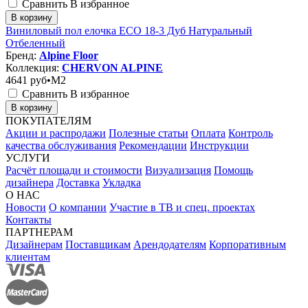
Сравнить
В избранное
В корзину
Виниловый пол елочка ECO 18-3 Дуб Натуральный
Отбеленный
Бренд:
Alpine Floor
Коллекция:
CHERVON ALPINE
4641
руб•M2
Сравнить
В избранное
В корзину
ПОКУПАТЕЛЯМ
Акции и распродажи
Полезные статьи
Оплата
Контроль
качества обслуживания
Рекомендации
Инструкции
УСЛУГИ
Расчёт площади и стоимости
Визуализация
Помощь
дизайнера
Доставка
Укладка
О НАС
Новости
О компании
Участие в ТВ и спец. проектах
Контакты
ПАРТНЕРАМ
Дизайнерам
Поставщикам
Арендодателям
Корпоративным
клиентам