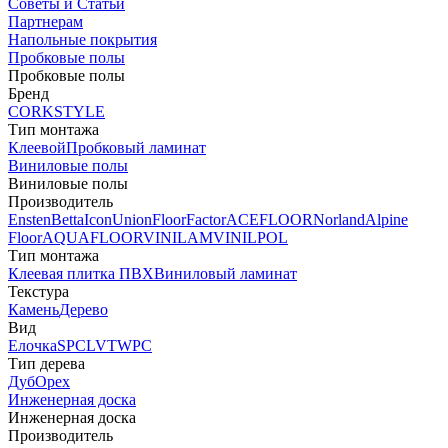
Советы и Статьи
Партнерам
Напольные покрытия
Пробковые полы
Пробковые полы
Бренд
CORKSTYLE
Тип монтажа
Клеевой
Пробковый ламинат
Виниловые полы
Виниловые полы
Производитель
Ensten
Betta
Icon
Union
FloorFactor
ACEFLOOR
Norland
Alpine
Floor
AQUAFLOOR
VINILAM
VINILPOL
Тип монтажа
Клеевая плитка ПВХ
Виниловый ламинат
Текстура
Камень
Дерево
Вид
Елочка
SPC
LVT
WPC
Тип дерева
Дуб
Орех
Инженерная доска
Инженерная доска
Производитель