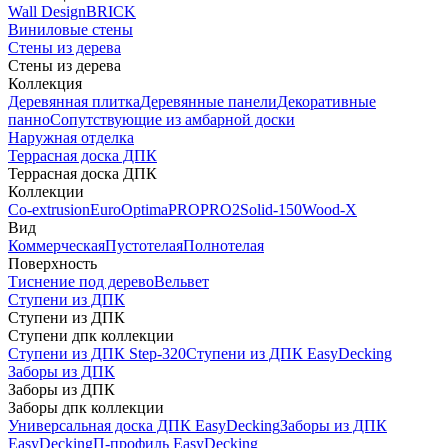
Wall Design
BRICK
Виниловые стены
Стены из дерева
Стены из дерева
Коллекция
Деревянная плитка
Деревянные панели
Декоративные
панно
Сопутствующие из амбарной доски
Наружная отделка
Террасная доска ДПК
Террасная доска ДПК
Коллекции
Co-extrusion
Euro
Optima
PRO
PRO2
Solid-150
Wood-X
Вид
Коммерческая
Пустотелая
Полнотелая
Поверхность
Тиснение под дерево
Вельвет
Ступени из ДПК
Ступени из ДПК
Ступени дпк коллекции
Ступени из ДПК Step-320
Ступени из ДПК EasyDecking
Заборы из ДПК
Заборы из ДПК
Заборы дпк коллекции
Универсальная доска ДПК EasyDecking
Заборы из ДПК
EasyDecking
П-профиль EasyDecking