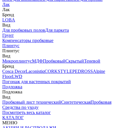
Лак
Лак
Бренд
LOBA
Вид
Для пробковых полов
Для паркета
Грунт
Компенсаторы пробковые
Плинтус
Плинтус
Вид
Микроплинтус
МДФ
Пробковый
Скрытый
Теневой
Бренд
Cosca Decor
Laconistiq
CORKSTYLE
PEDROSS
Alpine
Floor
LWD
Погонаж для настенных покрытий
Подложка
Подложка
Вид
Пробковый лист технический
Синтетическая
Пробковая
Средства по уходу
Посмотреть весь каталог
КАТАЛОГ
МЕНЮ
АКЦИИ И РАСПРОДАЖИ