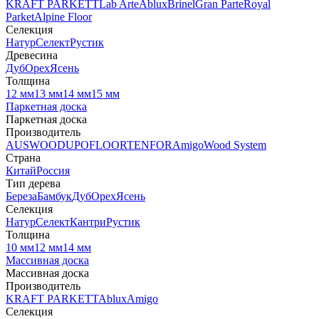
KRAFT PARKETT
Lab Arte
Ablux
Brinel
Gran Parte
Royal
Parket
Alpine Floor
Селекция
Натур
Селект
Рустик
Древесина
Дуб
Орех
Ясень
Толщина
12 мм
13 мм
14 мм
15 мм
Паркетная доска
Паркетная доска
Производитель
AUSWOOD
UPOFLOOR
TENFOR
Amigo
Wood System
Страна
Китай
Россия
Тип дерева
Береза
Бамбук
Дуб
Орех
Ясень
Селекция
Натур
Селект
Кантри
Рустик
Толщина
10 мм
12 мм
14 мм
Массивная доска
Массивная доска
Производитель
KRAFT PARKETT
Ablux
Amigo
Селекция