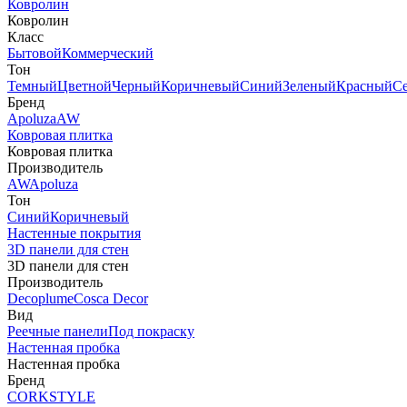
Ковролин
Ковролин
Класс
Бытовой
Коммерческий
Тон
Темный
Цветной
Черный
Коричневый
Синий
Зеленый
Красный
С
Бренд
Apoluza
AW
Ковровая плитка
Ковровая плитка
Производитель
AW
Apoluza
Тон
Синий
Коричневый
Настенные покрытия
3D панели для стен
3D панели для стен
Производитель
Decoplume
Cosca Decor
Вид
Реечные панели
Под покраску
Настенная пробка
Настенная пробка
Бренд
CORKSTYLE