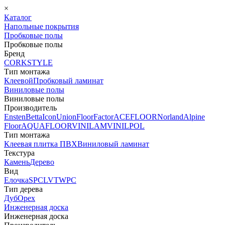
×
Каталог
Напольные покрытия
Пробковые полы
Пробковые полы
Бренд
CORKSTYLE
Тип монтажа
Клеевой
Пробковый ламинат
Виниловые полы
Виниловые полы
Производитель
Ensten
Betta
Icon
Union
FloorFactor
ACEFLOOR
Norland
Alpine
Floor
AQUAFLOOR
VINILAM
VINILPOL
Тип монтажа
Клеевая плитка ПВХ
Виниловый ламинат
Текстура
Камень
Дерево
Вид
Елочка
SPC
LVT
WPC
Тип дерева
Дуб
Орех
Инженерная доска
Инженерная доска