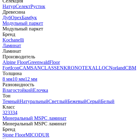
Селекция
Натур
Селект
Рустик
Древесина
Дуб
Орех
Бамбук
Модульный паркет
Модульный паркет
Бренд
Kochanelli
Ламинат
Ламинат
Производитель
Alpine Floor
Greenwald
Floor
Fort
Icon
CAMSAN
CLASSEN
KRONOTEX
ALLOC
Norland
CBM
Толщина
8 мм
10 мм
12 мм
Разновидность
Влагостойкий
Елочка
Тон
Темный
Натуральный
Светлый
Бежевый
Серый
Белый
Класс
32
33
34
Минеральный MSPC ламинат
Минеральный MSPC ламинат
Бренд
Stone Floor
MICODUR