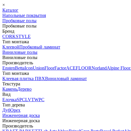
×
Каталог
Напольные покрытия
Пробковые полы
Пробковые полы
Бренд
CORKSTYLE
Тип монтажа
Клеевой
Пробковый ламинат
Виниловые полы
Виниловые полы
Производитель
Ensten
Betta
Icon
Union
FloorFactor
ACEFLOOR
Norland
Alpine Floor
Тип монтажа
Клеевая плитка ПВХ
Виниловый ламинат
Текстура
Камень
Дерево
Вид
Елочка
SPC
LVT
WPC
Тип дерева
Дуб
Орех
Инженерная доска
Инженерная доска
Производитель