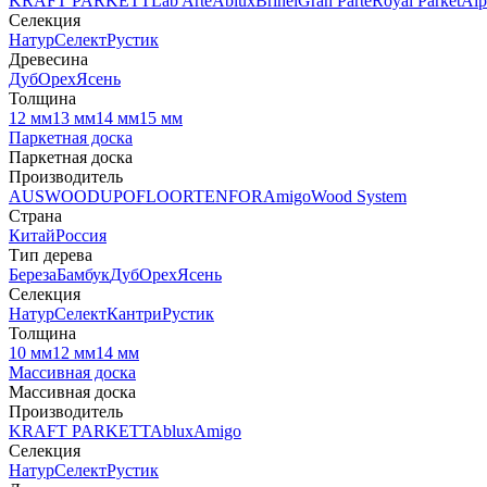
KRAFT PARKETT
Lab Arte
Ablux
Brinel
Gran Parte
Royal Parket
Alp
Селекция
Натур
Селект
Рустик
Древесина
Дуб
Орех
Ясень
Толщина
12 мм
13 мм
14 мм
15 мм
Паркетная доска
Паркетная доска
Производитель
AUSWOOD
UPOFLOOR
TENFOR
Amigo
Wood System
Страна
Китай
Россия
Тип дерева
Береза
Бамбук
Дуб
Орех
Ясень
Селекция
Натур
Селект
Кантри
Рустик
Толщина
10 мм
12 мм
14 мм
Массивная доска
Массивная доска
Производитель
KRAFT PARKETT
Ablux
Amigo
Селекция
Натур
Селект
Рустик