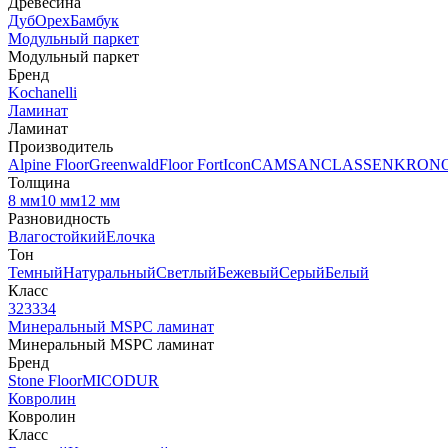
Древесина
Дуб
Орех
Бамбук
Модульный паркет
Модульный паркет
Бренд
Kochanelli
Ламинат
Ламинат
Производитель
Alpine Floor
Greenwald
Floor Fort
Icon
CAMSAN
CLASSEN
KRON
Толщина
8 мм
10 мм
12 мм
Разновидность
Влагостойкий
Елочка
Тон
Темный
Натуральный
Светлый
Бежевый
Серый
Белый
Класс
32
33
34
Минеральный MSPC ламинат
Минеральный MSPC ламинат
Бренд
Stone Floor
MICODUR
Ковролин
Ковролин
Класс