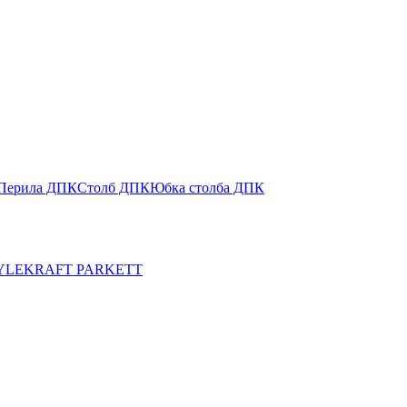
Перила ДПК
Столб ДПК
Юбка столба ДПК
YLE
KRAFT PARKETT