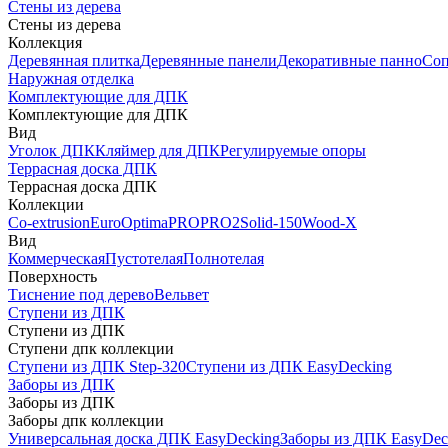
Стены из дерева
Стены из дерева
Коллекция
Деревянная плитка
Деревянные панели
Декоративные панно
Соп
Наружная отделка
Комплектующие для ДПК
Комплектующие для ДПК
Вид
Уголок ДПК
Кляймер для ДПК
Регулируемые опоры
Террасная доска ДПК
Террасная доска ДПК
Коллекции
Co-extrusion
Euro
Optima
PRO
PRO2
Solid-150
Wood-X
Вид
Коммерческая
Пустотелая
Полнотелая
Поверхность
Тиснение под дерево
Вельвет
Ступени из ДПК
Ступени из ДПК
Ступени дпк коллекции
Ступени из ДПК Step-320
Ступени из ДПК EasyDecking
Заборы из ДПК
Заборы из ДПК
Заборы дпк коллекции
Универсальная доска ДПК EasyDecking
Заборы из ДПК EasyDec