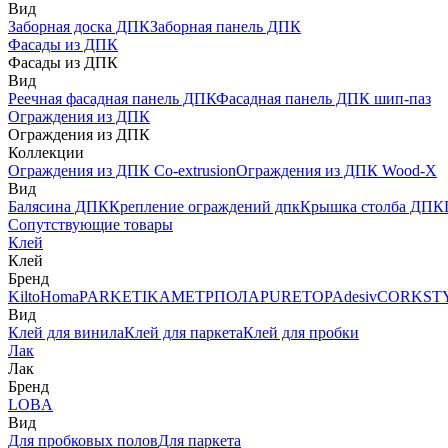
Вид
Заборная доска ДПК
Заборная панель ДПК
Фасады из ДПК
Фасады из ДПК
Вид
Реечная фасадная панель ДПК
Фасадная панель ДПК шип-паз
Ограждения из ДПК
Ограждения из ДПК
Коллекции
Ограждения из ДПК Co-extrusion
Ограждения из ДПК Wood-X
Вид
Балясина ДПК
Крепление ограждений дпк
Крышка столба ДПК
Сопутствующие товары
Клей
Клей
Бренд
Kilto
Homa
PARKETIKA
МЕТРПОЛА
PURETOP
Adesiv
CORKST
Вид
Клей для винила
Клей для паркета
Клей для пробки
Лак
Лак
Бренд
LOBA
Вид
Для пробковых полов
Для паркета