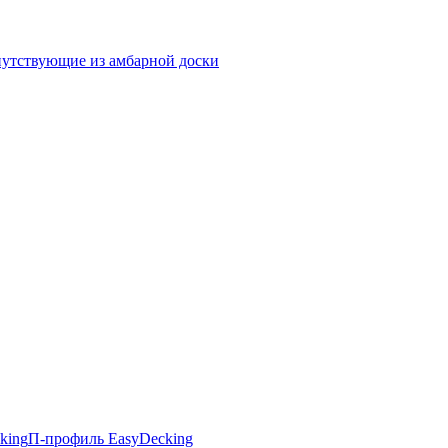
утствующие из амбарной доски
king
П-профиль EasyDecking