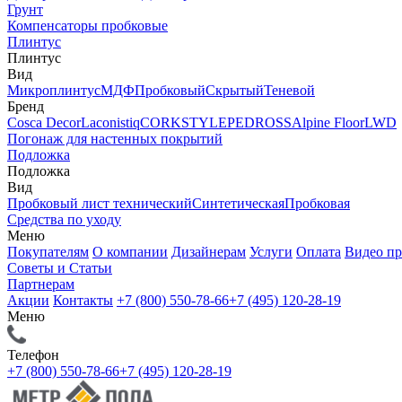
Грунт
Компенсаторы пробковые
Плинтус
Плинтус
Вид
Микроплинтус
МДФ
Пробковый
Скрытый
Теневой
Бренд
Cosca Decor
Laconistiq
CORKSTYLE
PEDROSS
Alpine Floor
LWD
Погонаж для настенных покрытий
Подложка
Подложка
Вид
Пробковый лист технический
Синтетическая
Пробковая
Средства по уходу
Меню
Покупателям
О компании
Дизайнерам
Услуги
Оплата
Видео п
Советы и Статьи
Партнерам
Акции
Контакты
+7 (800) 550-78-66
+7 (495) 120-28-19
Меню
Телефон
+7 (800) 550-78-66
+7 (495) 120-28-19