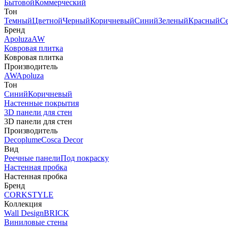
Бытовой
Коммерческий
Тон
Темный
Цветной
Черный
Коричневый
Синий
Зеленый
Красный
С
Бренд
Apoluza
AW
Ковровая плитка
Ковровая плитка
Производитель
AW
Apoluza
Тон
Синий
Коричневый
Настенные покрытия
3D панели для стен
3D панели для стен
Производитель
Decoplume
Cosca Decor
Вид
Реечные панели
Под покраску
Настенная пробка
Настенная пробка
Бренд
CORKSTYLE
Коллекция
Wall Design
BRICK
Виниловые стены