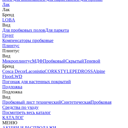
Лак
Лак
Бренд
LOBA
Вид
Для пробковых полов
Для паркета
Грунт
Компенсаторы пробковые
Плинтус
Плинтус
Вид
Микроплинтус
МДФ
Пробковый
Скрытый
Теневой
Бренд
Cosca Decor
Laconistiq
CORKSTYLE
PEDROSS
Alpine
Floor
LWD
Погонаж для настенных покрытий
Подложка
Подложка
Вид
Пробковый лист технический
Синтетическая
Пробковая
Средства по уходу
Посмотреть весь каталог
КАТАЛОГ
МЕНЮ
АКЦИИ И РАСПРОДАЖИ