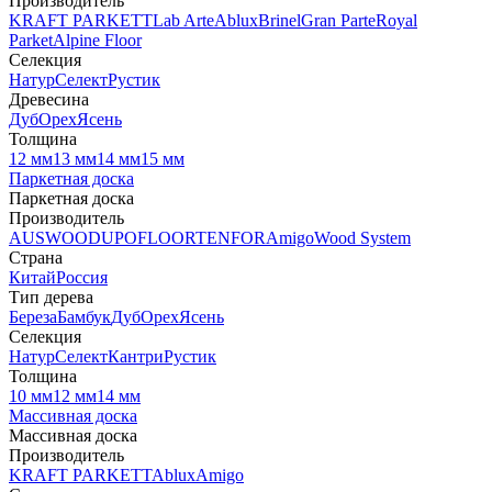
Производитель
KRAFT PARKETT
Lab Arte
Ablux
Brinel
Gran Parte
Royal
Parket
Alpine Floor
Селекция
Натур
Селект
Рустик
Древесина
Дуб
Орех
Ясень
Толщина
12 мм
13 мм
14 мм
15 мм
Паркетная доска
Паркетная доска
Производитель
AUSWOOD
UPOFLOOR
TENFOR
Amigo
Wood System
Страна
Китай
Россия
Тип дерева
Береза
Бамбук
Дуб
Орех
Ясень
Селекция
Натур
Селект
Кантри
Рустик
Толщина
10 мм
12 мм
14 мм
Массивная доска
Массивная доска
Производитель
KRAFT PARKETT
Ablux
Amigo