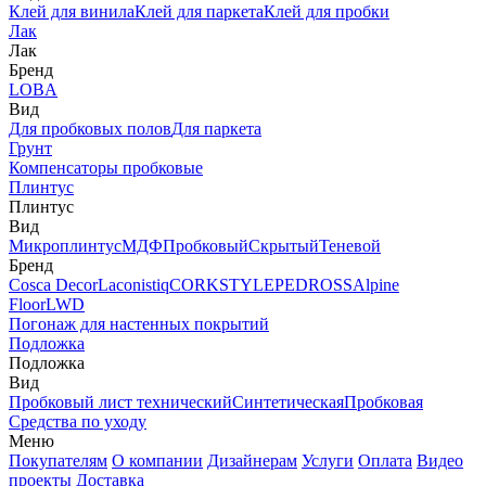
Клей для винила
Клей для паркета
Клей для пробки
Лак
Лак
Бренд
LOBA
Вид
Для пробковых полов
Для паркета
Грунт
Компенсаторы пробковые
Плинтус
Плинтус
Вид
Микроплинтус
МДФ
Пробковый
Скрытый
Теневой
Бренд
Cosca Decor
Laconistiq
CORKSTYLE
PEDROSS
Alpine
Floor
LWD
Погонаж для настенных покрытий
Подложка
Подложка
Вид
Пробковый лист технический
Синтетическая
Пробковая
Средства по уходу
Меню
Покупателям
О компании
Дизайнерам
Услуги
Оплата
Видео
проекты
Доставка