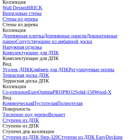
Коллекция
Wall Design
BRICK
Виниловые стены
Стены из дерева
Стены из дерева
Коллекция
Деревянная плитка
Деревянные панели
Декоративные
панно
Сопутствующие из амбарной доски
Наружная отделка
Комплектующие для ДПК
Комплектующие для ДПК
Вид
Уголок ДПК
Кляймер для ДПК
Регулируемые опоры
Террасная доска ДПК
Террасная доска ДПК
Коллекции
Co-extrusion
Euro
Optima
PRO
PRO2
Solid-150
Wood-X
Вид
Коммерческая
Пустотелая
Полнотелая
Поверхность
Тиснение под дерево
Вельвет
Ступени из ДПК
Ступени из ДПК
Ступени дпк коллекции
Ступени из ДПК Step-320
Ступени из ДПК EasyDecking