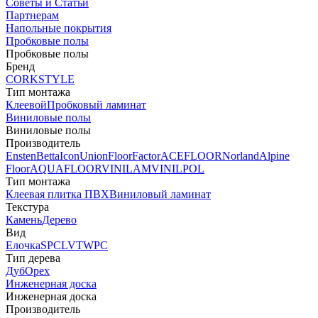
Советы и Статьи
Партнерам
Напольные покрытия
Пробковые полы
Пробковые полы
Бренд
CORKSTYLE
Тип монтажа
Клеевой
Пробковый ламинат
Виниловые полы
Виниловые полы
Производитель
Ensten
Betta
Icon
Union
FloorFactor
ACEFLOOR
Norland
Alpine
Floor
AQUAFLOOR
VINILAM
VINILPOL
Тип монтажа
Клеевая плитка ПВХ
Виниловый ламинат
Текстура
Камень
Дерево
Вид
Елочка
SPC
LVT
WPC
Тип дерева
Дуб
Орех
Инженерная доска
Инженерная доска
Производитель