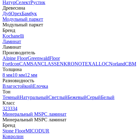
Натур
Селект
Рустик
Древесина
Дуб
Орех
Бамбук
Модульный паркет
Модульный паркет
Бренд
Kochanelli
Ламинат
Ламинат
Производитель
Alpine Floor
Greenwald
Floor
Fort
Icon
CAMSAN
CLASSEN
KRONOTEX
ALLOC
Norland
CBM
Толщина
8 мм
10 мм
12 мм
Разновидность
Влагостойкий
Елочка
Тон
Темный
Натуральный
Светлый
Бежевый
Серый
Белый
Класс
32
33
34
Минеральный MSPC ламинат
Минеральный MSPC ламинат
Бренд
Stone Floor
MICODUR
Ковролин