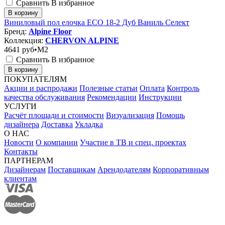
Сравнить
В избранное
В корзину
Виниловый пол елочка ECO 18-2 Дуб Ваниль Селект
Бренд:
Alpine Floor
Коллекция:
CHERVON ALPINE
4641
руб•M2
Сравнить
В избранное
В корзину
ПОКУПАТЕЛЯМ
Акции и распродажи
Полезные статьи
Оплата
Контроль
качества обслуживания
Рекомендации
Инструкции
УСЛУГИ
Расчёт площади и стоимости
Визуализация
Помощь
дизайнера
Доставка
Укладка
О НАС
Новости
О компании
Участие в ТВ и спец. проектах
Контакты
ПАРТНЕРАМ
Дизайнерам
Поставщикам
Арендодателям
Корпоративным
клиентам