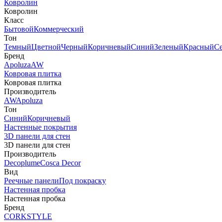
Ковролин
Ковролин
Класс
Бытовой
Коммерческий
Тон
Темный
Цветной
Черный
Коричневый
Синий
Зеленый
Красный
С
Бренд
Apoluza
AW
Ковровая плитка
Ковровая плитка
Производитель
AW
Apoluza
Тон
Синий
Коричневый
Настенные покрытия
3D панели для стен
3D панели для стен
Производитель
Decoplume
Cosca Decor
Вид
Реечные панели
Под покраску
Настенная пробка
Настенная пробка
Бренд
CORKSTYLE