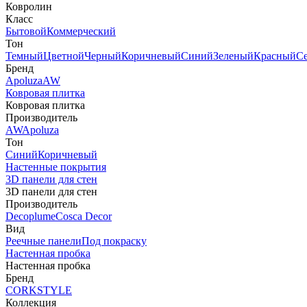
Ковролин
Класс
Бытовой
Коммерческий
Тон
Темный
Цветной
Черный
Коричневый
Синий
Зеленый
Красный
С
Бренд
Apoluza
AW
Ковровая плитка
Ковровая плитка
Производитель
AW
Apoluza
Тон
Синий
Коричневый
Настенные покрытия
3D панели для стен
3D панели для стен
Производитель
Decoplume
Cosca Decor
Вид
Реечные панели
Под покраску
Настенная пробка
Настенная пробка
Бренд
CORKSTYLE
Коллекция