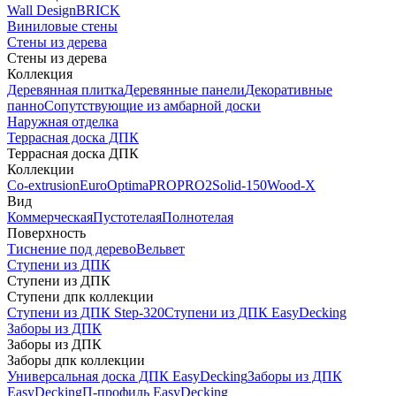
Wall Design
BRICK
Виниловые стены
Стены из дерева
Стены из дерева
Коллекция
Деревянная плитка
Деревянные панели
Декоративные
панно
Сопутствующие из амбарной доски
Наружная отделка
Террасная доска ДПК
Террасная доска ДПК
Коллекции
Co-extrusion
Euro
Optima
PRO
PRO2
Solid-150
Wood-X
Вид
Коммерческая
Пустотелая
Полнотелая
Поверхность
Тиснение под дерево
Вельвет
Ступени из ДПК
Ступени из ДПК
Ступени дпк коллекции
Ступени из ДПК Step-320
Ступени из ДПК EasyDecking
Заборы из ДПК
Заборы из ДПК
Заборы дпк коллекции
Универсальная доска ДПК EasyDecking
Заборы из ДПК
EasyDecking
П-профиль EasyDecking