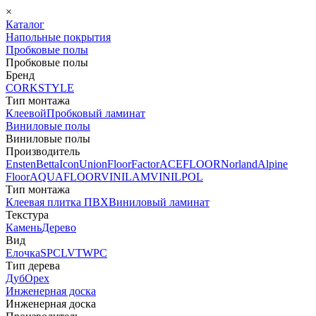
×
Каталог
Напольные покрытия
Пробковые полы
Пробковые полы
Бренд
CORKSTYLE
Тип монтажа
Клеевой
Пробковый ламинат
Виниловые полы
Виниловые полы
Производитель
Ensten
Betta
Icon
Union
FloorFactor
ACEFLOOR
Norland
Alpine
Floor
AQUAFLOOR
VINILAM
VINILPOL
Тип монтажа
Клеевая плитка ПВХ
Виниловый ламинат
Текстура
Камень
Дерево
Вид
Елочка
SPC
LVT
WPC
Тип дерева
Дуб
Орех
Инженерная доска
Инженерная доска