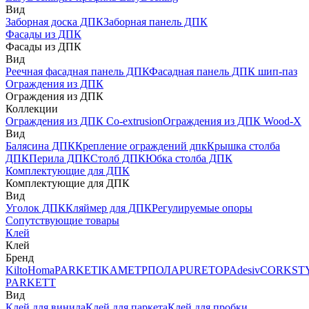
Вид
Заборная доска ДПК
Заборная панель ДПК
Фасады из ДПК
Фасады из ДПК
Вид
Реечная фасадная панель ДПК
Фасадная панель ДПК шип-паз
Ограждения из ДПК
Ограждения из ДПК
Коллекции
Ограждения из ДПК Co-extrusion
Ограждения из ДПК Wood-X
Вид
Балясина ДПК
Крепление ограждений дпк
Крышка столба
ДПК
Перила ДПК
Столб ДПК
Юбка столба ДПК
Комплектующие для ДПК
Комплектующие для ДПК
Вид
Уголок ДПК
Кляймер для ДПК
Регулируемые опоры
Сопутствующие товары
Клей
Клей
Бренд
Kilto
Homa
PARKETIKA
МЕТРПОЛА
PURETOP
Adesiv
CORKST
PARKETT
Вид
Клей для винила
Клей для паркета
Клей для пробки