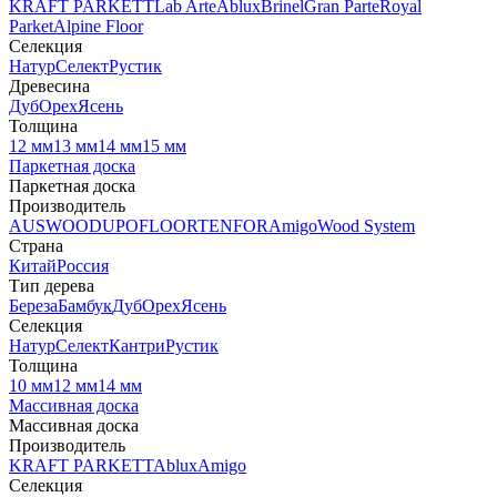
KRAFT PARKETT
Lab Arte
Ablux
Brinel
Gran Parte
Royal
Parket
Alpine Floor
Селекция
Натур
Селект
Рустик
Древесина
Дуб
Орех
Ясень
Толщина
12 мм
13 мм
14 мм
15 мм
Паркетная доска
Паркетная доска
Производитель
AUSWOOD
UPOFLOOR
TENFOR
Amigo
Wood System
Страна
Китай
Россия
Тип дерева
Береза
Бамбук
Дуб
Орех
Ясень
Селекция
Натур
Селект
Кантри
Рустик
Толщина
10 мм
12 мм
14 мм
Массивная доска
Массивная доска
Производитель
KRAFT PARKETT
Ablux
Amigo
Селекция