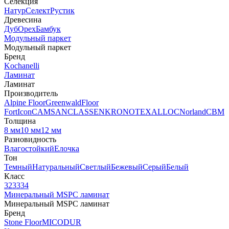
Селекция
Натур
Селект
Рустик
Древесина
Дуб
Орех
Бамбук
Модульный паркет
Модульный паркет
Бренд
Kochanelli
Ламинат
Ламинат
Производитель
Alpine Floor
Greenwald
Floor
Fort
Icon
CAMSAN
CLASSEN
KRONOTEX
ALLOC
Norland
CBM
Толщина
8 мм
10 мм
12 мм
Разновидность
Влагостойкий
Елочка
Тон
Темный
Натуральный
Светлый
Бежевый
Серый
Белый
Класс
32
33
34
Минеральный MSPC ламинат
Минеральный MSPC ламинат
Бренд
Stone Floor
MICODUR