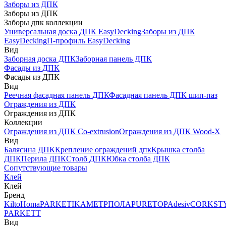
Заборы из ДПК
Заборы из ДПК
Заборы дпк коллекции
Универсальная доска ДПК EasyDecking
Заборы из ДПК
EasyDecking
П-профиль EasyDecking
Вид
Заборная доска ДПК
Заборная панель ДПК
Фасады из ДПК
Фасады из ДПК
Вид
Реечная фасадная панель ДПК
Фасадная панель ДПК шип-паз
Ограждения из ДПК
Ограждения из ДПК
Коллекции
Ограждения из ДПК Co-extrusion
Ограждения из ДПК Wood-X
Вид
Балясина ДПК
Крепление ограждений дпк
Крышка столба
ДПК
Перила ДПК
Столб ДПК
Юбка столба ДПК
Сопутствующие товары
Клей
Клей
Бренд
Kilto
Homa
PARKETIKA
МЕТРПОЛА
PURETOP
Adesiv
CORKST
PARKETT
Вид