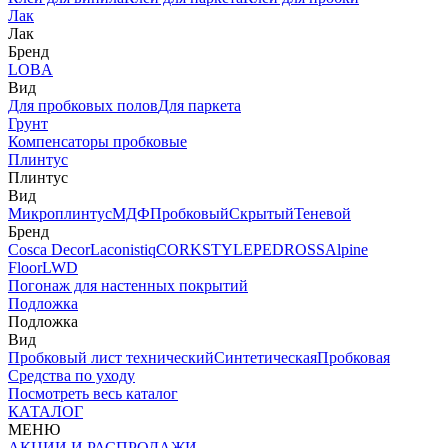
Лак
Лак
Бренд
LOBA
Вид
Для пробковых полов
Для паркета
Грунт
Компенсаторы пробковые
Плинтус
Плинтус
Вид
Микроплинтус
МДФ
Пробковый
Скрытый
Теневой
Бренд
Cosca Decor
Laconistiq
CORKSTYLE
PEDROSS
Alpine
Floor
LWD
Погонаж для настенных покрытий
Подложка
Подложка
Вид
Пробковый лист технический
Синтетическая
Пробковая
Средства по уходу
Посмотреть весь каталог
КАТАЛОГ
МЕНЮ
АКЦИИ И РАСПРОДАЖИ