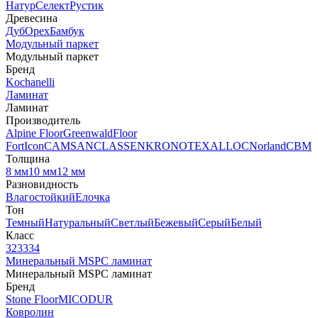
Натур
Селект
Рустик
Древесина
Дуб
Орех
Бамбук
Модульный паркет
Модульный паркет
Бренд
Kochanelli
Ламинат
Ламинат
Производитель
Alpine Floor
Greenwald
Floor
Fort
Icon
CAMSAN
CLASSEN
KRONOTEX
ALLOC
Norland
CBM
Толщина
8 мм
10 мм
12 мм
Разновидность
Влагостойкий
Елочка
Тон
Темный
Натуральный
Светлый
Бежевый
Серый
Белый
Класс
32
33
34
Минеральный MSPC ламинат
Минеральный MSPC ламинат
Бренд
Stone Floor
MICODUR
Ковролин