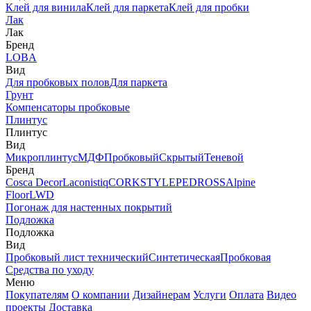
Клей для винила
Клей для паркета
Клей для пробки
Лак
Лак
Бренд
LOBA
Вид
Для пробковых полов
Для паркета
Грунт
Компенсаторы пробковые
Плинтус
Плинтус
Вид
Микроплинтус
МДФ
Пробковый
Скрытый
Теневой
Бренд
Cosca Decor
Laconistiq
CORKSTYLE
PEDROSS
Alpine
Floor
LWD
Погонаж для настенных покрытий
Подложка
Подложка
Вид
Пробковый лист технический
Синтетическая
Пробковая
Средства по уходу
Меню
Покупателям
О компании
Дизайнерам
Услуги
Оплата
Видео
проекты
Доставка