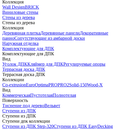
Коллекция
Wall Design
BRICK
Виниловые стены
Стены из дерева
Стены из дерева
Коллекция
Деревянная плитка
Деревянные панели
Декоративные
панно
Сопутствующие из амбарной доски
Наружная отделка
Комплектующие для ДПК
Комплектующие для ДПК
Вид
Уголок ДПК
Кляймер для ДПК
Регулируемые опоры
Террасная доска ДПК
Террасная доска ДПК
Коллекции
Co-extrusion
Euro
Optima
PRO
PRO2
Solid-150
Wood-X
Вид
Коммерческая
Пустотелая
Полнотелая
Поверхность
Тиснение под дерево
Вельвет
Ступени из ДПК
Ступени из ДПК
Ступени дпк коллекции
Ступени из ДПК Step-320
Ступени из ДПК EasyDecking