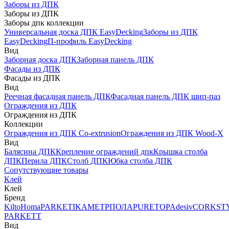
Заборы из ДПК
Заборы из ДПК
Заборы дпк коллекции
Универсальная доска ДПК EasyDecking
Заборы из ДПК
EasyDecking
П-профиль EasyDecking
Вид
Заборная доска ДПК
Заборная панель ДПК
Фасады из ДПК
Фасады из ДПК
Вид
Реечная фасадная панель ДПК
Фасадная панель ДПК шип-паз
Ограждения из ДПК
Ограждения из ДПК
Коллекции
Ограждения из ДПК Co-extrusion
Ограждения из ДПК Wood-X
Вид
Балясина ДПК
Крепление ограждений дпк
Крышка столба
ДПК
Перила ДПК
Столб ДПК
Юбка столба ДПК
Сопутствующие товары
Клей
Клей
Бренд
Kilto
Homa
PARKETIKA
МЕТРПОЛА
PURETOP
Adesiv
CORKST
PARKETT
Вид