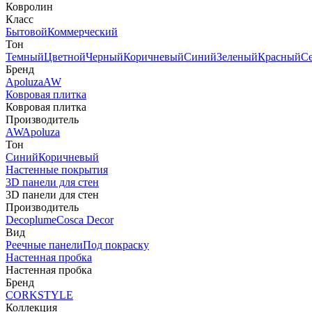
Ковролин
Класс
Бытовой
Коммерческий
Тон
Темный
Цветной
Черный
Коричневый
Синий
Зеленый
Красный
С
Бренд
Apoluza
AW
Ковровая плитка
Ковровая плитка
Производитель
AW
Apoluza
Тон
Синий
Коричневый
Настенные покрытия
3D панели для стен
3D панели для стен
Производитель
Decoplume
Cosca Decor
Вид
Реечные панели
Под покраску
Настенная пробка
Настенная пробка
Бренд
CORKSTYLE
Коллекция