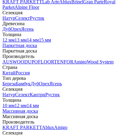
KRAFT PARKETT
Lab Arte
Ablux
Brinel
Gran Parte
Royal
Parket
Alpine Floor
Селекция
Натур
Селект
Рустик
Древесина
Дуб
Орех
Ясень
Толщина
12 мм
13 мм
14 мм
15 мм
Паркетная доска
Паркетная доска
Производитель
AUSWOOD
UPOFLOOR
TENFOR
Amigo
Wood System
Страна
Китай
Россия
Тип дерева
Береза
Бамбук
Дуб
Орех
Ясень
Селекция
Натур
Селект
Кантри
Рустик
Толщина
10 мм
12 мм
14 мм
Массивная доска
Массивная доска
Производитель
KRAFT PARKETT
Ablux
Amigo
Селекция