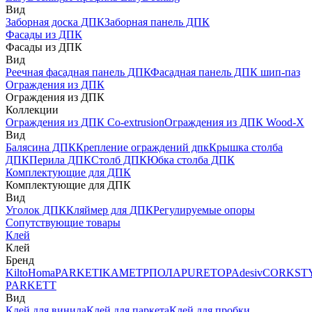
Вид
Заборная доска ДПК
Заборная панель ДПК
Фасады из ДПК
Фасады из ДПК
Вид
Реечная фасадная панель ДПК
Фасадная панель ДПК шип-паз
Ограждения из ДПК
Ограждения из ДПК
Коллекции
Ограждения из ДПК Co-extrusion
Ограждения из ДПК Wood-X
Вид
Балясина ДПК
Крепление ограждений дпк
Крышка столба
ДПК
Перила ДПК
Столб ДПК
Юбка столба ДПК
Комплектующие для ДПК
Комплектующие для ДПК
Вид
Уголок ДПК
Кляймер для ДПК
Регулируемые опоры
Сопутствующие товары
Клей
Клей
Бренд
Kilto
Homa
PARKETIKA
МЕТРПОЛА
PURETOP
Adesiv
CORKST
PARKETT
Вид
Клей для винила
Клей для паркета
Клей для пробки