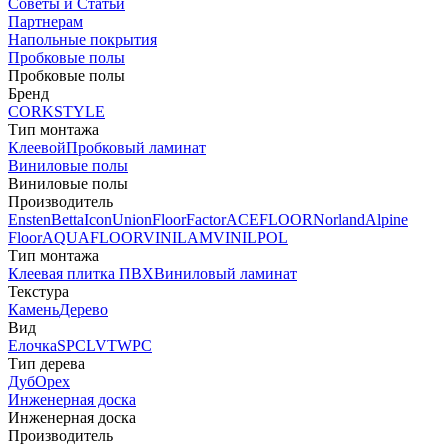
Советы и Статьи
Партнерам
Напольные покрытия
Пробковые полы
Пробковые полы
Бренд
CORKSTYLE
Тип монтажа
Клеевой
Пробковый ламинат
Виниловые полы
Виниловые полы
Производитель
Ensten
Betta
Icon
Union
FloorFactor
ACEFLOOR
Norland
Alpine
Floor
AQUAFLOOR
VINILAM
VINILPOL
Тип монтажа
Клеевая плитка ПВХ
Виниловый ламинат
Текстура
Камень
Дерево
Вид
Елочка
SPC
LVT
WPC
Тип дерева
Дуб
Орех
Инженерная доска
Инженерная доска
Производитель