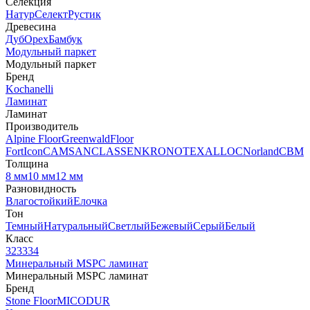
Селекция
Натур
Селект
Рустик
Древесина
Дуб
Орех
Бамбук
Модульный паркет
Модульный паркет
Бренд
Kochanelli
Ламинат
Ламинат
Производитель
Alpine Floor
Greenwald
Floor
Fort
Icon
CAMSAN
CLASSEN
KRONOTEX
ALLOC
Norland
CBM
Толщина
8 мм
10 мм
12 мм
Разновидность
Влагостойкий
Елочка
Тон
Темный
Натуральный
Светлый
Бежевый
Серый
Белый
Класс
32
33
34
Минеральный MSPC ламинат
Минеральный MSPC ламинат
Бренд
Stone Floor
MICODUR