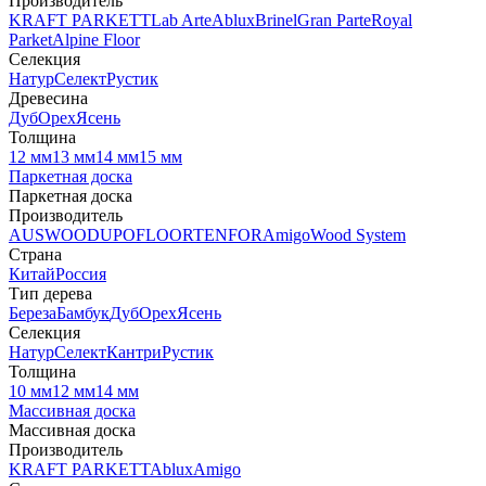
Производитель
KRAFT PARKETT
Lab Arte
Ablux
Brinel
Gran Parte
Royal
Parket
Alpine Floor
Селекция
Натур
Селект
Рустик
Древесина
Дуб
Орех
Ясень
Толщина
12 мм
13 мм
14 мм
15 мм
Паркетная доска
Паркетная доска
Производитель
AUSWOOD
UPOFLOOR
TENFOR
Amigo
Wood System
Страна
Китай
Россия
Тип дерева
Береза
Бамбук
Дуб
Орех
Ясень
Селекция
Натур
Селект
Кантри
Рустик
Толщина
10 мм
12 мм
14 мм
Массивная доска
Массивная доска
Производитель
KRAFT PARKETT
Ablux
Amigo