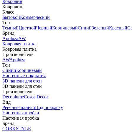
Ковролин
Ковролин
Класс
Бытовой
Коммерческий
Тон
Темный
Цветной
Черный
Коричневый
Синий
Зеленый
Красный
С
Бренд
Apoluza
AW
Ковровая плитка
Ковровая плитка
Производитель
AW
Apoluza
Тон
Синий
Коричневый
Настенные покрытия
3D панели для стен
3D панели для стен
Производитель
Decoplume
Cosca Decor
Вид
Реечные панели
Под покраску
Настенная пробка
Настенная пробка
Бренд
CORKSTYLE