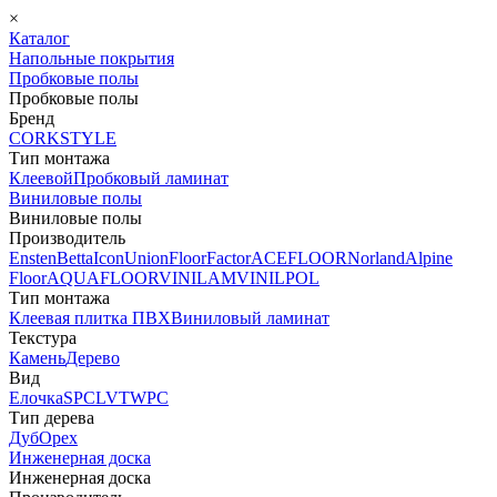
×
Каталог
Напольные покрытия
Пробковые полы
Пробковые полы
Бренд
CORKSTYLE
Тип монтажа
Клеевой
Пробковый ламинат
Виниловые полы
Виниловые полы
Производитель
Ensten
Betta
Icon
Union
FloorFactor
ACEFLOOR
Norland
Alpine
Floor
AQUAFLOOR
VINILAM
VINILPOL
Тип монтажа
Клеевая плитка ПВХ
Виниловый ламинат
Текстура
Камень
Дерево
Вид
Елочка
SPC
LVT
WPC
Тип дерева
Дуб
Орех
Инженерная доска
Инженерная доска