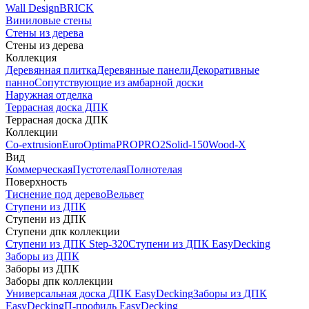
Wall Design
BRICK
Виниловые стены
Стены из дерева
Стены из дерева
Коллекция
Деревянная плитка
Деревянные панели
Декоративные
панно
Сопутствующие из амбарной доски
Наружная отделка
Террасная доска ДПК
Террасная доска ДПК
Коллекции
Co-extrusion
Euro
Optima
PRO
PRO2
Solid-150
Wood-X
Вид
Коммерческая
Пустотелая
Полнотелая
Поверхность
Тиснение под дерево
Вельвет
Ступени из ДПК
Ступени из ДПК
Ступени дпк коллекции
Ступени из ДПК Step-320
Ступени из ДПК EasyDecking
Заборы из ДПК
Заборы из ДПК
Заборы дпк коллекции
Универсальная доска ДПК EasyDecking
Заборы из ДПК
EasyDecking
П-профиль EasyDecking