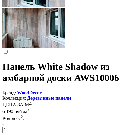
Панель White Shadow из
амбарной доски AWS10006
Бренд:
WoodDecor
Коллекция:
Деревянные панели
2
ЦЕНА ЗА М
:
2
6 190
руб./м
2
Кол-во м
:
-