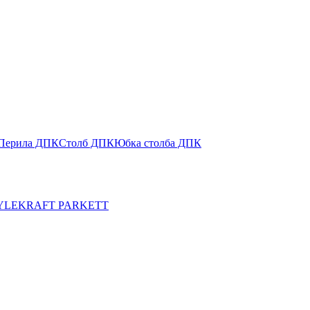
Перила ДПК
Столб ДПК
Юбка столба ДПК
YLE
KRAFT PARKETT