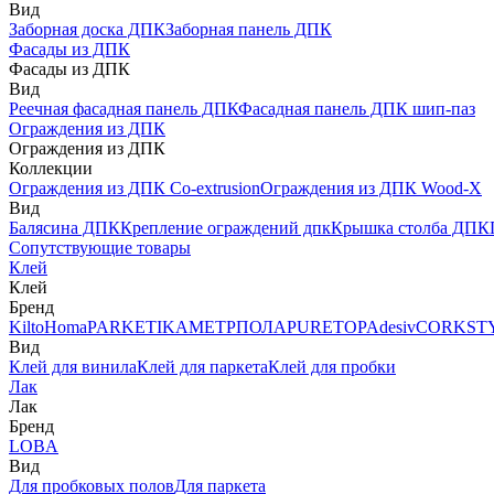
Вид
Заборная доска ДПК
Заборная панель ДПК
Фасады из ДПК
Фасады из ДПК
Вид
Реечная фасадная панель ДПК
Фасадная панель ДПК шип-паз
Ограждения из ДПК
Ограждения из ДПК
Коллекции
Ограждения из ДПК Co-extrusion
Ограждения из ДПК Wood-X
Вид
Балясина ДПК
Крепление ограждений дпк
Крышка столба ДПК
Сопутствующие товары
Клей
Клей
Бренд
Kilto
Homa
PARKETIKA
МЕТРПОЛА
PURETOP
Adesiv
CORKST
Вид
Клей для винила
Клей для паркета
Клей для пробки
Лак
Лак
Бренд
LOBA
Вид
Для пробковых полов
Для паркета