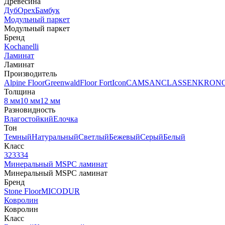
Древесина
Дуб
Орех
Бамбук
Модульный паркет
Модульный паркет
Бренд
Kochanelli
Ламинат
Ламинат
Производитель
Alpine Floor
Greenwald
Floor Fort
Icon
CAMSAN
CLASSEN
KRON
Толщина
8 мм
10 мм
12 мм
Разновидность
Влагостойкий
Елочка
Тон
Темный
Натуральный
Светлый
Бежевый
Серый
Белый
Класс
32
33
34
Минеральный MSPC ламинат
Минеральный MSPC ламинат
Бренд
Stone Floor
MICODUR
Ковролин
Ковролин
Класс