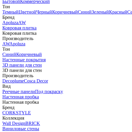
Бытовой
Коммерческий
Тон
Темный
Цветной
Черный
Коричневый
Синий
Зеленый
Красный
С
Бренд
Apoluza
AW
Ковровая плитка
Ковровая плитка
Производитель
AW
Apoluza
Тон
Синий
Коричневый
Настенные покрытия
3D панели для стен
3D панели для стен
Производитель
Decoplume
Cosca Decor
Вид
Реечные панели
Под покраску
Настенная пробка
Настенная пробка
Бренд
CORKSTYLE
Коллекция
Wall Design
BRICK
Виниловые стены