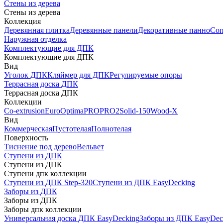
Стены из дерева
Стены из дерева
Коллекция
Деревянная плитка
Деревянные панели
Декоративные панно
Соп
Наружная отделка
Комплектующие для ДПК
Комплектующие для ДПК
Вид
Уголок ДПК
Кляймер для ДПК
Регулируемые опоры
Террасная доска ДПК
Террасная доска ДПК
Коллекции
Co-extrusion
Euro
Optima
PRO
PRO2
Solid-150
Wood-X
Вид
Коммерческая
Пустотелая
Полнотелая
Поверхность
Тиснение под дерево
Вельвет
Ступени из ДПК
Ступени из ДПК
Ступени дпк коллекции
Ступени из ДПК Step-320
Ступени из ДПК EasyDecking
Заборы из ДПК
Заборы из ДПК
Заборы дпк коллекции
Универсальная доска ДПК EasyDecking
Заборы из ДПК EasyDec