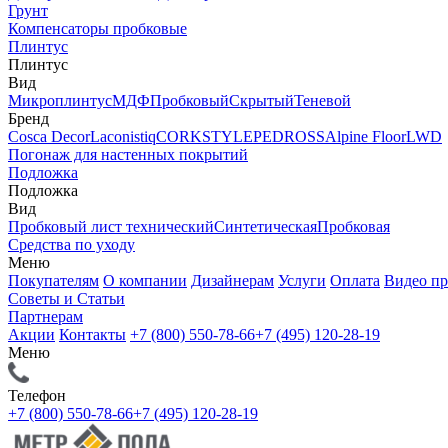
Грунт
Компенсаторы пробковые
Плинтус
Плинтус
Вид
Микроплинтус
МДФ
Пробковый
Скрытый
Теневой
Бренд
Cosca Decor
Laconistiq
CORKSTYLE
PEDROSS
Alpine Floor
LWD
Погонаж для настенных покрытий
Подложка
Подложка
Вид
Пробковый лист технический
Синтетическая
Пробковая
Средства по уходу
Меню
Покупателям
О компании
Дизайнерам
Услуги
Оплата
Видео п
Советы и Статьи
Партнерам
Акции
Контакты
+7 (800) 550-78-66
+7 (495) 120-28-19
Меню
Телефон
+7 (800) 550-78-66
+7 (495) 120-28-19