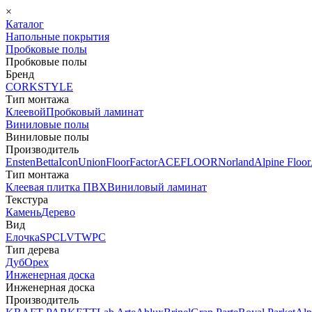
×
Каталог
Напольные покрытия
Пробковые полы
Пробковые полы
Бренд
CORKSTYLE
Тип монтажа
Клеевой
Пробковый ламинат
Виниловые полы
Виниловые полы
Производитель
Ensten
Betta
Icon
Union
FloorFactor
ACEFLOOR
Norland
Alpine Floor
Тип монтажа
Клеевая плитка ПВХ
Виниловый ламинат
Текстура
Камень
Дерево
Вид
Елочка
SPC
LVT
WPC
Тип дерева
Дуб
Орех
Инженерная доска
Инженерная доска
Производитель