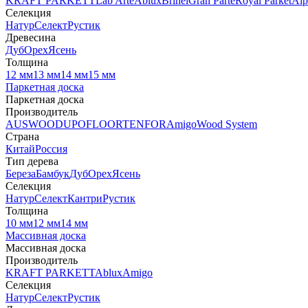
KRAFT PARKETT
Lab Arte
Ablux
Brinel
Gran Parte
Royal Parket
Alp
Селекция
Натур
Селект
Рустик
Древесина
Дуб
Орех
Ясень
Толщина
12 мм
13 мм
14 мм
15 мм
Паркетная доска
Паркетная доска
Производитель
AUSWOOD
UPOFLOOR
TENFOR
Amigo
Wood System
Страна
Китай
Россия
Тип дерева
Береза
Бамбук
Дуб
Орех
Ясень
Селекция
Натур
Селект
Кантри
Рустик
Толщина
10 мм
12 мм
14 мм
Массивная доска
Массивная доска
Производитель
KRAFT PARKETT
Ablux
Amigo
Селекция
Натур
Селект
Рустик