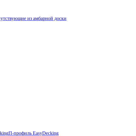
утствующие из амбарной доски
king
П-профиль EasyDecking