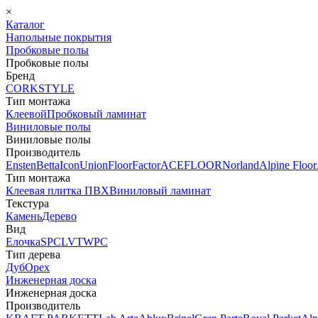
×
Каталог
Напольные покрытия
Пробковые полы
Пробковые полы
Бренд
CORKSTYLE
Тип монтажа
Клеевой
Пробковый ламинат
Виниловые полы
Виниловые полы
Производитель
Ensten
Betta
Icon
Union
FloorFactor
ACEFLOOR
Norland
Alpine Floor
Тип монтажа
Клеевая плитка ПВХ
Виниловый ламинат
Текстура
Камень
Дерево
Вид
Елочка
SPC
LVT
WPC
Тип дерева
Дуб
Орех
Инженерная доска
Инженерная доска
Производитель