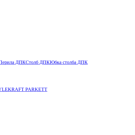
Перила ДПК
Столб ДПК
Юбка столба ДПК
YLE
KRAFT PARKETT