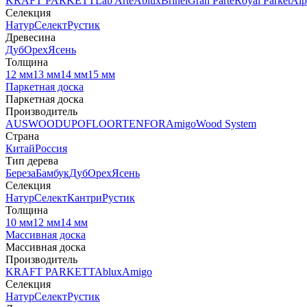
KRAFT PARKETT
Lab Arte
Ablux
Brinel
Gran Parte
Royal Parket
Alp
Селекция
Натур
Селект
Рустик
Древесина
Дуб
Орех
Ясень
Толщина
12 мм
13 мм
14 мм
15 мм
Паркетная доска
Паркетная доска
Производитель
AUSWOOD
UPOFLOOR
TENFOR
Amigo
Wood System
Страна
Китай
Россия
Тип дерева
Береза
Бамбук
Дуб
Орех
Ясень
Селекция
Натур
Селект
Кантри
Рустик
Толщина
10 мм
12 мм
14 мм
Массивная доска
Массивная доска
Производитель
KRAFT PARKETT
Ablux
Amigo
Селекция
Натур
Селект
Рустик