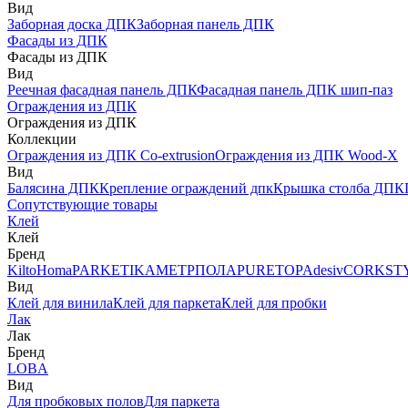
Вид
Заборная доска ДПК
Заборная панель ДПК
Фасады из ДПК
Фасады из ДПК
Вид
Реечная фасадная панель ДПК
Фасадная панель ДПК шип-паз
Ограждения из ДПК
Ограждения из ДПК
Коллекции
Ограждения из ДПК Co-extrusion
Ограждения из ДПК Wood-X
Вид
Балясина ДПК
Крепление ограждений дпк
Крышка столба ДПК
Сопутствующие товары
Клей
Клей
Бренд
Kilto
Homa
PARKETIKA
МЕТРПОЛА
PURETOP
Adesiv
CORKST
Вид
Клей для винила
Клей для паркета
Клей для пробки
Лак
Лак
Бренд
LOBA
Вид
Для пробковых полов
Для паркета