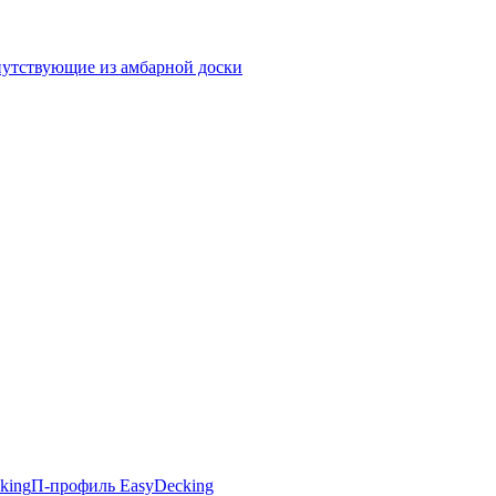
утствующие из амбарной доски
king
П-профиль EasyDecking