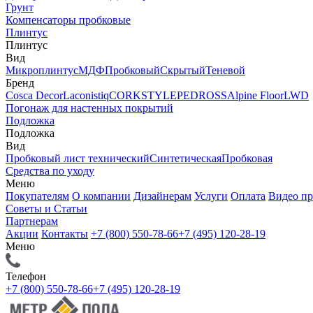
Грунт
Компенсаторы пробковые
Плинтус
Плинтус
Вид
Микроплинтус
МДФ
Пробковый
Скрытый
Теневой
Бренд
Cosca Decor
Laconistiq
CORKSTYLE
PEDROSS
Alpine Floor
LWD
Погонаж для настенных покрытий
Подложка
Подложка
Вид
Пробковый лист технический
Синтетическая
Пробковая
Средства по уходу
Меню
Покупателям
О компании
Дизайнерам
Услуги
Оплата
Видео п
Советы и Статьи
Партнерам
Акции
Контакты
+7 (800) 550-78-66
+7 (495) 120-28-19
Меню
Телефон
+7 (800) 550-78-66
+7 (495) 120-28-19