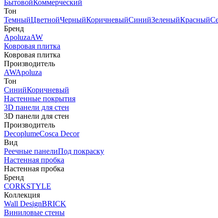
Бытовой
Коммерческий
Тон
Темный
Цветной
Черный
Коричневый
Синий
Зеленый
Красный
С
Бренд
Apoluza
AW
Ковровая плитка
Ковровая плитка
Производитель
AW
Apoluza
Тон
Синий
Коричневый
Настенные покрытия
3D панели для стен
3D панели для стен
Производитель
Decoplume
Cosca Decor
Вид
Реечные панели
Под покраску
Настенная пробка
Настенная пробка
Бренд
CORKSTYLE
Коллекция
Wall Design
BRICK
Виниловые стены