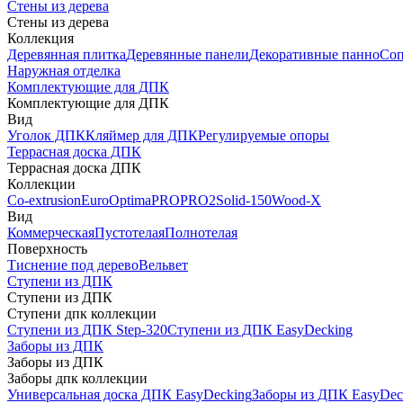
Стены из дерева
Стены из дерева
Коллекция
Деревянная плитка
Деревянные панели
Декоративные панно
Соп
Наружная отделка
Комплектующие для ДПК
Комплектующие для ДПК
Вид
Уголок ДПК
Кляймер для ДПК
Регулируемые опоры
Террасная доска ДПК
Террасная доска ДПК
Коллекции
Co-extrusion
Euro
Optima
PRO
PRO2
Solid-150
Wood-X
Вид
Коммерческая
Пустотелая
Полнотелая
Поверхность
Тиснение под дерево
Вельвет
Ступени из ДПК
Ступени из ДПК
Ступени дпк коллекции
Ступени из ДПК Step-320
Ступени из ДПК EasyDecking
Заборы из ДПК
Заборы из ДПК
Заборы дпк коллекции
Универсальная доска ДПК EasyDecking
Заборы из ДПК EasyDec