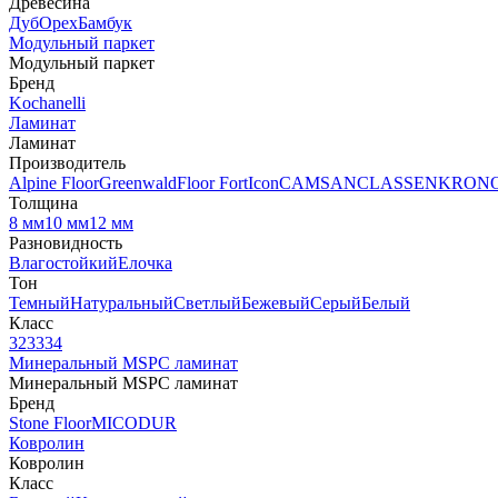
Древесина
Дуб
Орех
Бамбук
Модульный паркет
Модульный паркет
Бренд
Kochanelli
Ламинат
Ламинат
Производитель
Alpine Floor
Greenwald
Floor Fort
Icon
CAMSAN
CLASSEN
KRON
Толщина
8 мм
10 мм
12 мм
Разновидность
Влагостойкий
Елочка
Тон
Темный
Натуральный
Светлый
Бежевый
Серый
Белый
Класс
32
33
34
Минеральный MSPC ламинат
Минеральный MSPC ламинат
Бренд
Stone Floor
MICODUR
Ковролин
Ковролин
Класс