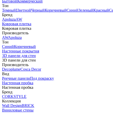
Бытовой
Коммерческий
Тон
Темный
Цветной
Черный
Коричневый
Синий
Зеленый
Красный
С
Бренд
Apoluza
AW
Ковровая плитка
Ковровая плитка
Производитель
AW
Apoluza
Тон
Синий
Коричневый
Настенные покрытия
3D панели для стен
3D панели для стен
Производитель
Decoplume
Cosca Decor
Вид
Реечные панели
Под покраску
Настенная пробка
Настенная пробка
Бренд
CORKSTYLE
Коллекция
Wall Design
BRICK
Виниловые стены