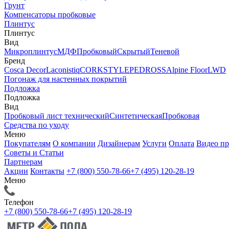
Грунт
Компенсаторы пробковые
Плинтус
Плинтус
Вид
Микроплинтус
МДФ
Пробковый
Скрытый
Теневой
Бренд
Cosca Decor
Laconistiq
CORKSTYLE
PEDROSS
Alpine Floor
LWD
Погонаж для настенных покрытий
Подложка
Подложка
Вид
Пробковый лист технический
Синтетическая
Пробковая
Средства по уходу
Меню
Покупателям
О компании
Дизайнерам
Услуги
Оплата
Видео п
Советы и Статьи
Партнерам
Акции
Контакты
+7 (800) 550-78-66
+7 (495) 120-28-19
Меню
Телефон
+7 (800) 550-78-66
+7 (495) 120-28-19