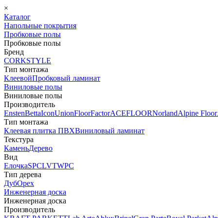
×
Каталог
Напольные покрытия
Пробковые полы
Пробковые полы
Бренд
CORKSTYLE
Тип монтажа
Клеевой
Пробковый ламинат
Виниловые полы
Виниловые полы
Производитель
Ensten
Betta
Icon
Union
FloorFactor
ACEFLOOR
Norland
Alpine Floor
Тип монтажа
Клеевая плитка ПВХ
Виниловый ламинат
Текстура
Камень
Дерево
Вид
Елочка
SPC
LVT
WPC
Тип дерева
Дуб
Орех
Инженерная доска
Инженерная доска
Производитель