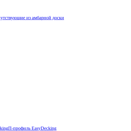
утствующие из амбарной доски
king
П-профиль EasyDecking