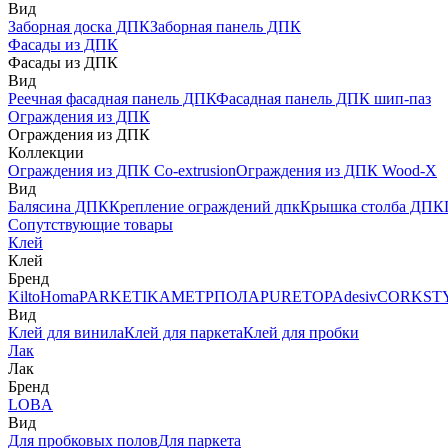
Вид
Заборная доска ДПК
Заборная панель ДПК
Фасады из ДПК
Фасады из ДПК
Вид
Реечная фасадная панель ДПК
Фасадная панель ДПК шип-паз
Ограждения из ДПК
Ограждения из ДПК
Коллекции
Ограждения из ДПК Co-extrusion
Ограждения из ДПК Wood-X
Вид
Балясина ДПК
Крепление ограждений дпк
Крышка столба ДПК
Сопутствующие товары
Клей
Клей
Бренд
Kilto
Homa
PARKETIKA
МЕТРПОЛА
PURETOP
Adesiv
CORKST
Вид
Клей для винила
Клей для паркета
Клей для пробки
Лак
Лак
Бренд
LOBA
Вид
Для пробковых полов
Для паркета