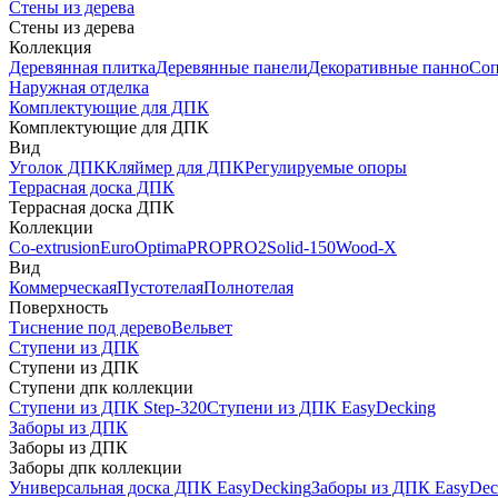
Стены из дерева
Стены из дерева
Коллекция
Деревянная плитка
Деревянные панели
Декоративные панно
Соп
Наружная отделка
Комплектующие для ДПК
Комплектующие для ДПК
Вид
Уголок ДПК
Кляймер для ДПК
Регулируемые опоры
Террасная доска ДПК
Террасная доска ДПК
Коллекции
Co-extrusion
Euro
Optima
PRO
PRO2
Solid-150
Wood-X
Вид
Коммерческая
Пустотелая
Полнотелая
Поверхность
Тиснение под дерево
Вельвет
Ступени из ДПК
Ступени из ДПК
Ступени дпк коллекции
Ступени из ДПК Step-320
Ступени из ДПК EasyDecking
Заборы из ДПК
Заборы из ДПК
Заборы дпк коллекции
Универсальная доска ДПК EasyDecking
Заборы из ДПК EasyDec