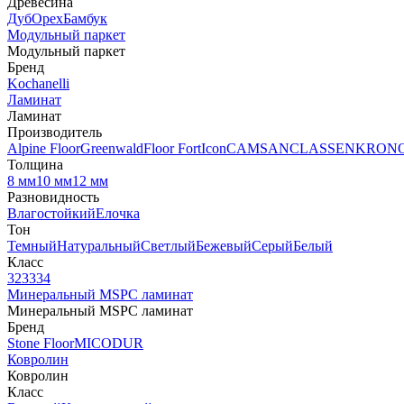
Древесина
Дуб
Орех
Бамбук
Модульный паркет
Модульный паркет
Бренд
Kochanelli
Ламинат
Ламинат
Производитель
Alpine Floor
Greenwald
Floor Fort
Icon
CAMSAN
CLASSEN
KRON
Толщина
8 мм
10 мм
12 мм
Разновидность
Влагостойкий
Елочка
Тон
Темный
Натуральный
Светлый
Бежевый
Серый
Белый
Класс
32
33
34
Минеральный MSPC ламинат
Минеральный MSPC ламинат
Бренд
Stone Floor
MICODUR
Ковролин
Ковролин
Класс