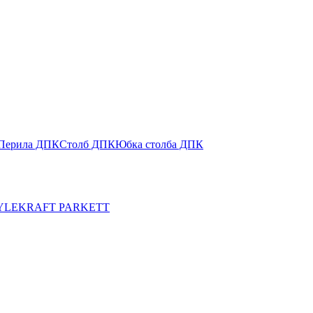
Перила ДПК
Столб ДПК
Юбка столба ДПК
YLE
KRAFT PARKETT