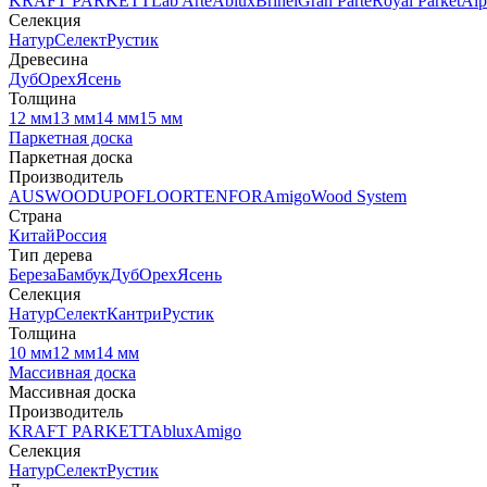
KRAFT PARKETT
Lab Arte
Ablux
Brinel
Gran Parte
Royal Parket
Alp
Селекция
Натур
Селект
Рустик
Древесина
Дуб
Орех
Ясень
Толщина
12 мм
13 мм
14 мм
15 мм
Паркетная доска
Паркетная доска
Производитель
AUSWOOD
UPOFLOOR
TENFOR
Amigo
Wood System
Страна
Китай
Россия
Тип дерева
Береза
Бамбук
Дуб
Орех
Ясень
Селекция
Натур
Селект
Кантри
Рустик
Толщина
10 мм
12 мм
14 мм
Массивная доска
Массивная доска
Производитель
KRAFT PARKETT
Ablux
Amigo
Селекция
Натур
Селект
Рустик