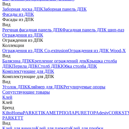
Вид
Заборная доска ДПК
Заборная панель ДПК
Фасады из ДПК
Фасады из ДПК
Вид
Реечная фасадная панель ДПК
Фасадная панель ДПК шип-паз
Ограждения из ДПК
Ограждения из ДПК
Коллекции
Ограждения из ДПК Co-extrusion
Ограждения из ДПК Wood-X
Вид
Балясина ДПК
Крепление ограждений дпк
Крышка столба
ДПК
Перила ДПК
Столб ДПК
Юбка столба ДПК
Комплектующие для ДПК
Комплектующие для ДПК
Вид
Уголок ДПК
Кляймер для ДПК
Регулируемые опоры
Сопутствующие товары
Клей
Клей
Бренд
Kilto
Homa
PARKETIKA
МЕТРПОЛА
PURETOP
Adesiv
CORKST
PARKETT
Вид
Клей для винила
Клей для паркета
Клей для пробки