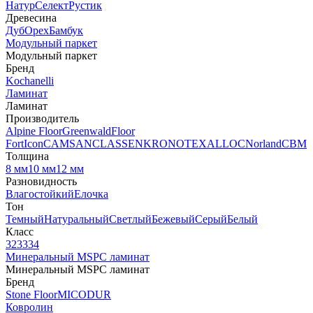
Натур
Селект
Рустик
Древесина
Дуб
Орех
Бамбук
Модульный паркет
Модульный паркет
Бренд
Kochanelli
Ламинат
Ламинат
Производитель
Alpine Floor
Greenwald
Floor
Fort
Icon
CAMSAN
CLASSEN
KRONOTEX
ALLOC
Norland
CBM
Толщина
8 мм
10 мм
12 мм
Разновидность
Влагостойкий
Елочка
Тон
Темный
Натуральный
Светлый
Бежевый
Серый
Белый
Класс
32
33
34
Минеральный MSPC ламинат
Минеральный MSPC ламинат
Бренд
Stone Floor
MICODUR
Ковролин