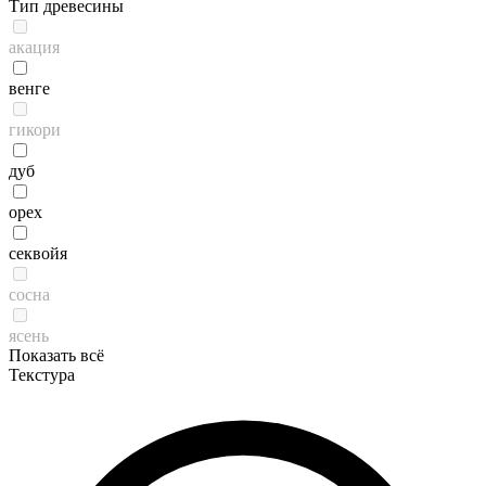
Тип древесины
акация
венге
гикори
дуб
орех
секвойя
сосна
ясень
Показать всё
Текстура