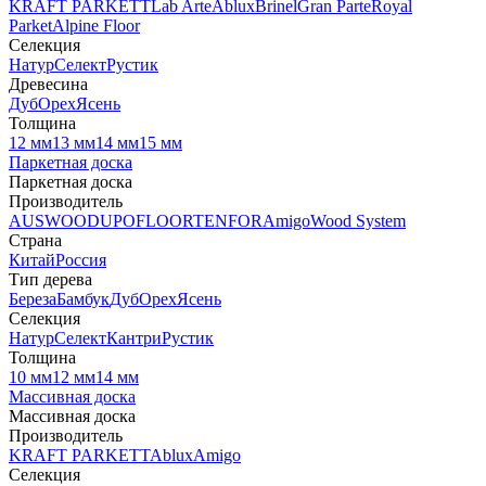
KRAFT PARKETT
Lab Arte
Ablux
Brinel
Gran Parte
Royal
Parket
Alpine Floor
Селекция
Натур
Селект
Рустик
Древесина
Дуб
Орех
Ясень
Толщина
12 мм
13 мм
14 мм
15 мм
Паркетная доска
Паркетная доска
Производитель
AUSWOOD
UPOFLOOR
TENFOR
Amigo
Wood System
Страна
Китай
Россия
Тип дерева
Береза
Бамбук
Дуб
Орех
Ясень
Селекция
Натур
Селект
Кантри
Рустик
Толщина
10 мм
12 мм
14 мм
Массивная доска
Массивная доска
Производитель
KRAFT PARKETT
Ablux
Amigo
Селекция