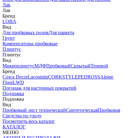
Лак
Лак
Бренд
LOBA
Вид
Для пробковых полов
Для паркета
Грунт
Компенсаторы пробковые
Плинтус
Плинтус
Вид
Микроплинтус
МДФ
Пробковый
Скрытый
Теневой
Бренд
Cosca Decor
Laconistiq
CORKSTYLE
PEDROSS
Alpine
Floor
LWD
Погонаж для настенных покрытий
Подложка
Подложка
Вид
Пробковый лист технический
Синтетическая
Пробковая
Средства по уходу
Посмотреть весь каталог
КАТАЛОГ
МЕНЮ
АКЦИИ И РАСПРОДАЖИ