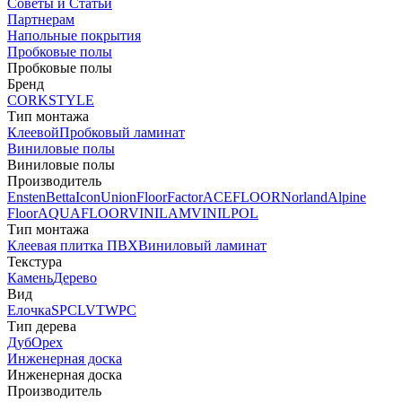
Советы и Статьи
Партнерам
Напольные покрытия
Пробковые полы
Пробковые полы
Бренд
CORKSTYLE
Тип монтажа
Клеевой
Пробковый ламинат
Виниловые полы
Виниловые полы
Производитель
Ensten
Betta
Icon
Union
FloorFactor
ACEFLOOR
Norland
Alpine
Floor
AQUAFLOOR
VINILAM
VINILPOL
Тип монтажа
Клеевая плитка ПВХ
Виниловый ламинат
Текстура
Камень
Дерево
Вид
Елочка
SPC
LVT
WPC
Тип дерева
Дуб
Орех
Инженерная доска
Инженерная доска
Производитель