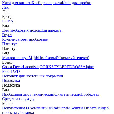
Клей для винила
Клей для паркета
Клей для пробки
Лак
Лак
Бренд
LOBA
Вид
Для пробковых полов
Для паркета
Грунт
Компенсаторы пробковые
Плинтус
Плинтус
Вид
Микроплинтус
МДФ
Пробковый
Скрытый
Теневой
Бренд
Cosca Decor
Laconistiq
CORKSTYLE
PEDROSS
Alpine
Floor
LWD
Погонаж для настенных покрытий
Подложка
Подложка
Вид
Пробковый лист технический
Синтетическая
Пробковая
Средства по уходу
Меню
Покупателям
О компании
Дизайнерам
Услуги
Оплата
Видео
проекты
Доставка