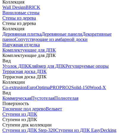
Коллекция
Wall Design
BRICK
Виниловые стены
Стены из дерева
Стены из дерева
Коллекция
Деревянная плитка
Деревянные панели
Декоративные
панно
Сопутствующие из амбарной доски
Наружная отделка
Комплектующие для ДПК
Комплектующие для ДПК
Вид
Уголок ДПК
Кляймер для ДПК
Регулируемые опоры
Террасная доска ДПК
Террасная доска ДПК
Коллекции
Co-extrusion
Euro
Optima
PRO
PRO2
Solid-150
Wood-X
Вид
Коммерческая
Пустотелая
Полнотелая
Поверхность
Тиснение под дерево
Вельвет
Ступени из ДПК
Ступени из ДПК
Ступени дпк коллекции
Ступени из ДПК Step-320
Ступени из ДПК EasyDecking