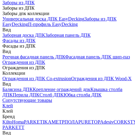
Заборы из ДПК
Заборы из ДПК
Заборы дпк коллекции
Универсальная доска ДПК EasyDecking
Заборы из ДПК
EasyDecking
П-профиль EasyDecking
Вид
Заборная доска ДПК
Заборная панель ДПК
Фасады из ДПК
Фасады из ДПК
Вид
Реечная фасадная панель ДПК
Фасадная панель ДПК шип-паз
Ограждения из ДПК
Ограждения из ДПК
Коллекции
Ограждения из ДПК Co-extrusion
Ограждения из ДПК Wood-X
Вид
Балясина ДПК
Крепление ограждений дпк
Крышка столба
ДПК
Перила ДПК
Столб ДПК
Юбка столба ДПК
Сопутствующие товары
Клей
Клей
Бренд
Kilto
Homa
PARKETIKA
МЕТРПОЛА
PURETOP
Adesiv
CORKST
PARKETT
Вид