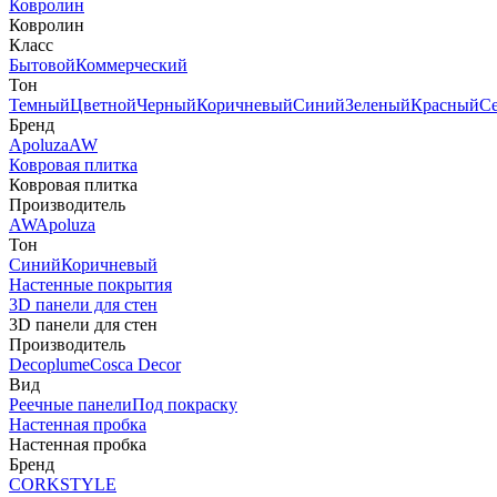
Ковролин
Ковролин
Класс
Бытовой
Коммерческий
Тон
Темный
Цветной
Черный
Коричневый
Синий
Зеленый
Красный
С
Бренд
Apoluza
AW
Ковровая плитка
Ковровая плитка
Производитель
AW
Apoluza
Тон
Синий
Коричневый
Настенные покрытия
3D панели для стен
3D панели для стен
Производитель
Decoplume
Cosca Decor
Вид
Реечные панели
Под покраску
Настенная пробка
Настенная пробка
Бренд
CORKSTYLE