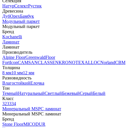
Селекция
Натур
Селект
Рустик
Древесина
Дуб
Орех
Бамбук
Модульный паркет
Модульный паркет
Бренд
Kochanelli
Ламинат
Ламинат
Производитель
Alpine Floor
Greenwald
Floor
Fort
Icon
CAMSAN
CLASSEN
KRONOTEX
ALLOC
Norland
CBM
Толщина
8 мм
10 мм
12 мм
Разновидность
Влагостойкий
Елочка
Тон
Темный
Натуральный
Светлый
Бежевый
Серый
Белый
Класс
32
33
34
Минеральный MSPC ламинат
Минеральный MSPC ламинат
Бренд
Stone Floor
MICODUR