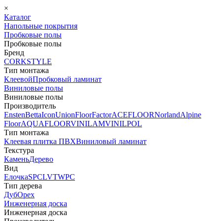
×
Каталог
Напольные покрытия
Пробковые полы
Пробковые полы
Бренд
CORKSTYLE
Тип монтажа
Клеевой
Пробковый ламинат
Виниловые полы
Виниловые полы
Производитель
Ensten
Betta
Icon
Union
FloorFactor
ACEFLOOR
Norland
Alpine
Floor
AQUAFLOOR
VINILAM
VINILPOL
Тип монтажа
Клеевая плитка ПВХ
Виниловый ламинат
Текстура
Камень
Дерево
Вид
Елочка
SPC
LVT
WPC
Тип дерева
Дуб
Орех
Инженерная доска
Инженерная доска