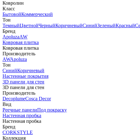
Ковролин
Класс
Бытовой
Коммерческий
Тон
Темный
Цветной
Черный
Коричневый
Синий
Зеленый
Красный
С
Бренд
Apoluza
AW
Ковровая плитка
Ковровая плитка
Производитель
AW
Apoluza
Тон
Синий
Коричневый
Настенные покрытия
3D панели для стен
3D панели для стен
Производитель
Decoplume
Cosca Decor
Вид
Реечные панели
Под покраску
Настенная пробка
Настенная пробка
Бренд
CORKSTYLE
Коллекция