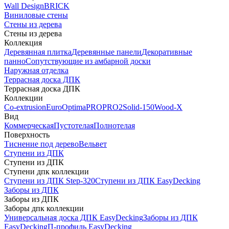
Wall Design
BRICK
Виниловые стены
Стены из дерева
Стены из дерева
Коллекция
Деревянная плитка
Деревянные панели
Декоративные
панно
Сопутствующие из амбарной доски
Наружная отделка
Террасная доска ДПК
Террасная доска ДПК
Коллекции
Co-extrusion
Euro
Optima
PRO
PRO2
Solid-150
Wood-X
Вид
Коммерческая
Пустотелая
Полнотелая
Поверхность
Тиснение под дерево
Вельвет
Ступени из ДПК
Ступени из ДПК
Ступени дпк коллекции
Ступени из ДПК Step-320
Ступени из ДПК EasyDecking
Заборы из ДПК
Заборы из ДПК
Заборы дпк коллекции
Универсальная доска ДПК EasyDecking
Заборы из ДПК
EasyDecking
П-профиль EasyDecking