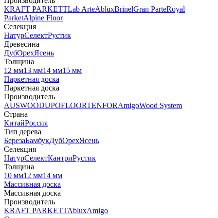
Производитель
KRAFT PARKETT
Lab Arte
Ablux
Brinel
Gran Parte
Royal
Parket
Alpine Floor
Селекция
Натур
Селект
Рустик
Древесина
Дуб
Орех
Ясень
Толщина
12 мм
13 мм
14 мм
15 мм
Паркетная доска
Паркетная доска
Производитель
AUSWOOD
UPOFLOOR
TENFOR
Amigo
Wood System
Страна
Китай
Россия
Тип дерева
Береза
Бамбук
Дуб
Орех
Ясень
Селекция
Натур
Селект
Кантри
Рустик
Толщина
10 мм
12 мм
14 мм
Массивная доска
Массивная доска
Производитель
KRAFT PARKETT
Ablux
Amigo