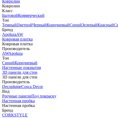
Ковролин
Ковролин
Класс
Бытовой
Коммерческий
Тон
Темный
Цветной
Черный
Коричневый
Синий
Зеленый
Красный
С
Бренд
Apoluza
AW
Ковровая плитка
Ковровая плитка
Производитель
AW
Apoluza
Тон
Синий
Коричневый
Настенные покрытия
3D панели для стен
3D панели для стен
Производитель
Decoplume
Cosca Decor
Вид
Реечные панели
Под покраску
Настенная пробка
Настенная пробка
Бренд
CORKSTYLE