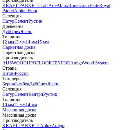
Производитель
KRAFT PARKETT
Lab Arte
Ablux
Brinel
Gran Parte
Royal
Parket
Alpine Floor
Селекция
Натур
Селект
Рустик
Древесина
Дуб
Орех
Ясень
Толщина
12 мм
13 мм
14 мм
15 мм
Паркетная доска
Паркетная доска
Производитель
AUSWOOD
UPOFLOOR
TENFOR
Amigo
Wood System
Страна
Китай
Россия
Тип дерева
Береза
Бамбук
Дуб
Орех
Ясень
Селекция
Натур
Селект
Кантри
Рустик
Толщина
10 мм
12 мм
14 мм
Массивная доска
Массивная доска
Производитель
KRAFT PARKETT
Ablux
Amigo