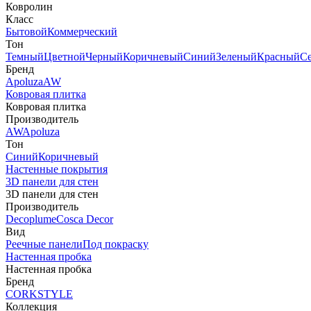
Ковролин
Класс
Бытовой
Коммерческий
Тон
Темный
Цветной
Черный
Коричневый
Синий
Зеленый
Красный
С
Бренд
Apoluza
AW
Ковровая плитка
Ковровая плитка
Производитель
AW
Apoluza
Тон
Синий
Коричневый
Настенные покрытия
3D панели для стен
3D панели для стен
Производитель
Decoplume
Cosca Decor
Вид
Реечные панели
Под покраску
Настенная пробка
Настенная пробка
Бренд
CORKSTYLE
Коллекция