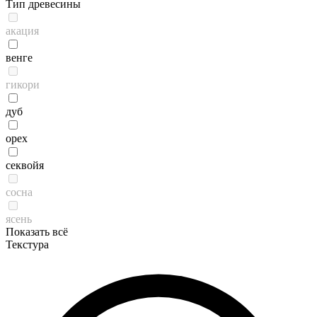
Тип древесины
акация
венге
гикори
дуб
орех
секвойя
сосна
ясень
Показать всё
Текстура