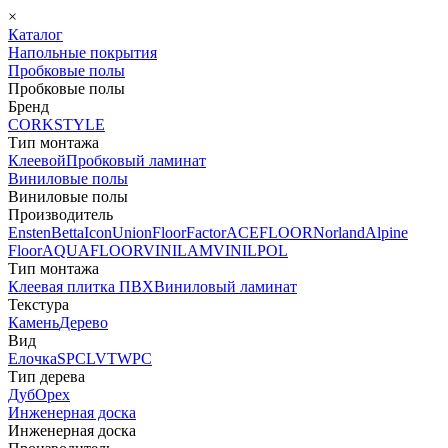
×
Каталог
Напольные покрытия
Пробковые полы
Пробковые полы
Бренд
CORKSTYLE
Тип монтажа
Клеевой
Пробковый ламинат
Виниловые полы
Виниловые полы
Производитель
Ensten
Betta
Icon
Union
FloorFactor
ACEFLOOR
Norland
Alpine
Floor
AQUAFLOOR
VINILAM
VINILPOL
Тип монтажа
Клеевая плитка ПВХ
Виниловый ламинат
Текстура
Камень
Дерево
Вид
Елочка
SPC
LVT
WPC
Тип дерева
Дуб
Орех
Инженерная доска
Инженерная доска