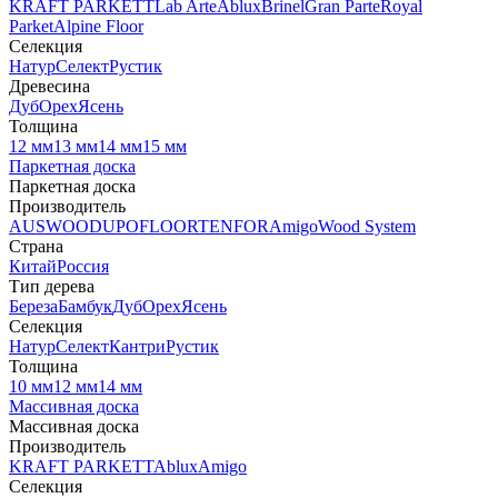
KRAFT PARKETT
Lab Arte
Ablux
Brinel
Gran Parte
Royal
Parket
Alpine Floor
Селекция
Натур
Селект
Рустик
Древесина
Дуб
Орех
Ясень
Толщина
12 мм
13 мм
14 мм
15 мм
Паркетная доска
Паркетная доска
Производитель
AUSWOOD
UPOFLOOR
TENFOR
Amigo
Wood System
Страна
Китай
Россия
Тип дерева
Береза
Бамбук
Дуб
Орех
Ясень
Селекция
Натур
Селект
Кантри
Рустик
Толщина
10 мм
12 мм
14 мм
Массивная доска
Массивная доска
Производитель
KRAFT PARKETT
Ablux
Amigo
Селекция