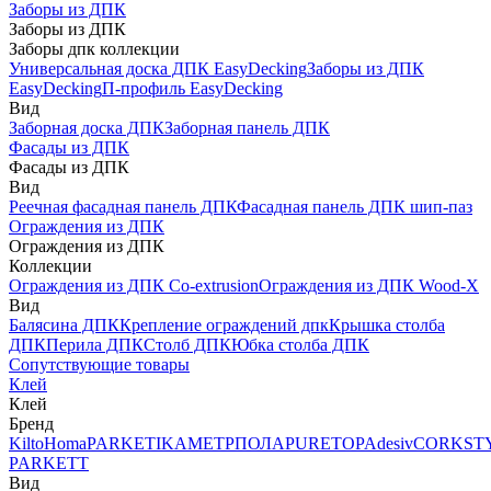
Заборы из ДПК
Заборы из ДПК
Заборы дпк коллекции
Универсальная доска ДПК EasyDecking
Заборы из ДПК
EasyDecking
П-профиль EasyDecking
Вид
Заборная доска ДПК
Заборная панель ДПК
Фасады из ДПК
Фасады из ДПК
Вид
Реечная фасадная панель ДПК
Фасадная панель ДПК шип-паз
Ограждения из ДПК
Ограждения из ДПК
Коллекции
Ограждения из ДПК Co-extrusion
Ограждения из ДПК Wood-X
Вид
Балясина ДПК
Крепление ограждений дпк
Крышка столба
ДПК
Перила ДПК
Столб ДПК
Юбка столба ДПК
Сопутствующие товары
Клей
Клей
Бренд
Kilto
Homa
PARKETIKA
МЕТРПОЛА
PURETOP
Adesiv
CORKST
PARKETT
Вид