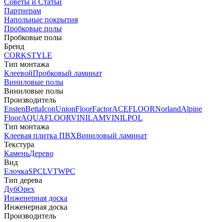
Советы и Статьи
Партнерам
Напольные покрытия
Пробковые полы
Пробковые полы
Бренд
CORKSTYLE
Тип монтажа
Клеевой
Пробковый ламинат
Виниловые полы
Виниловые полы
Производитель
Ensten
Betta
Icon
Union
FloorFactor
ACEFLOOR
Norland
Alpine
Floor
AQUAFLOOR
VINILAM
VINILPOL
Тип монтажа
Клеевая плитка ПВХ
Виниловый ламинат
Текстура
Камень
Дерево
Вид
Елочка
SPC
LVT
WPC
Тип дерева
Дуб
Орех
Инженерная доска
Инженерная доска
Производитель