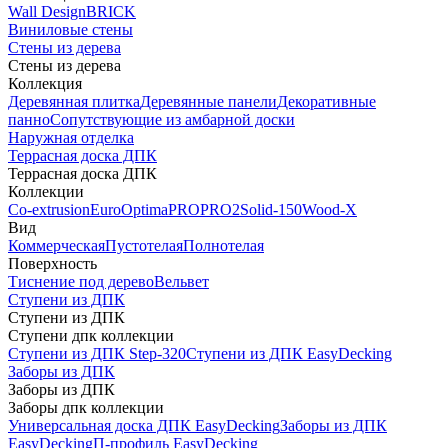
Wall Design
BRICK
Виниловые стены
Стены из дерева
Стены из дерева
Коллекция
Деревянная плитка
Деревянные панели
Декоративные
панно
Сопутствующие из амбарной доски
Наружная отделка
Террасная доска ДПК
Террасная доска ДПК
Коллекции
Co-extrusion
Euro
Optima
PRO
PRO2
Solid-150
Wood-X
Вид
Коммерческая
Пустотелая
Полнотелая
Поверхность
Тиснение под дерево
Вельвет
Ступени из ДПК
Ступени из ДПК
Ступени дпк коллекции
Ступени из ДПК Step-320
Ступени из ДПК EasyDecking
Заборы из ДПК
Заборы из ДПК
Заборы дпк коллекции
Универсальная доска ДПК EasyDecking
Заборы из ДПК
EasyDecking
П-профиль EasyDecking