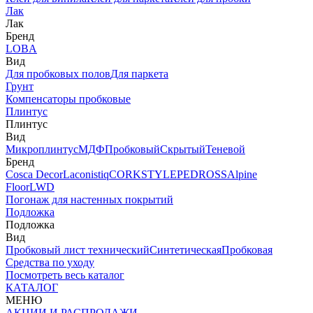
Лак
Лак
Бренд
LOBA
Вид
Для пробковых полов
Для паркета
Грунт
Компенсаторы пробковые
Плинтус
Плинтус
Вид
Микроплинтус
МДФ
Пробковый
Скрытый
Теневой
Бренд
Cosca Decor
Laconistiq
CORKSTYLE
PEDROSS
Alpine
Floor
LWD
Погонаж для настенных покрытий
Подложка
Подложка
Вид
Пробковый лист технический
Синтетическая
Пробковая
Средства по уходу
Посмотреть весь каталог
КАТАЛОГ
МЕНЮ
АКЦИИ И РАСПРОДАЖИ