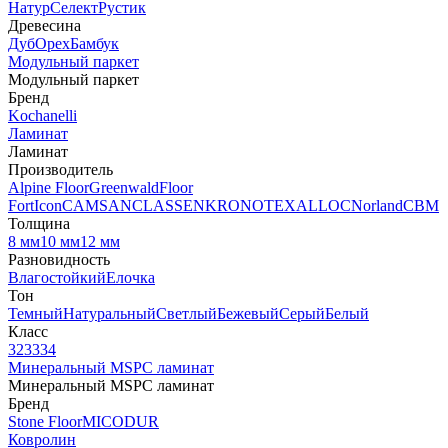
Натур
Селект
Рустик
Древесина
Дуб
Орех
Бамбук
Модульный паркет
Модульный паркет
Бренд
Kochanelli
Ламинат
Ламинат
Производитель
Alpine Floor
Greenwald
Floor
Fort
Icon
CAMSAN
CLASSEN
KRONOTEX
ALLOC
Norland
CBM
Толщина
8 мм
10 мм
12 мм
Разновидность
Влагостойкий
Елочка
Тон
Темный
Натуральный
Светлый
Бежевый
Серый
Белый
Класс
32
33
34
Минеральный MSPC ламинат
Минеральный MSPC ламинат
Бренд
Stone Floor
MICODUR
Ковролин