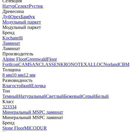
Селекция
Натур
Селект
Рустик
Древесина
Дуб
Орех
Бамбук
Модульный паркет
Модульный паркет
Бренд
Kochanelli
Ламинат
Ламинат
Производитель
Alpine Floor
Greenwald
Floor
Fort
Icon
CAMSAN
CLASSEN
KRONOTEX
ALLOC
Norland
CBM
Толщина
8 мм
10 мм
12 мм
Разновидность
Влагостойкий
Елочка
Тон
Темный
Натуральный
Светлый
Бежевый
Серый
Белый
Класс
32
33
34
Минеральный MSPC ламинат
Минеральный MSPC ламинат
Бренд
Stone Floor
MICODUR