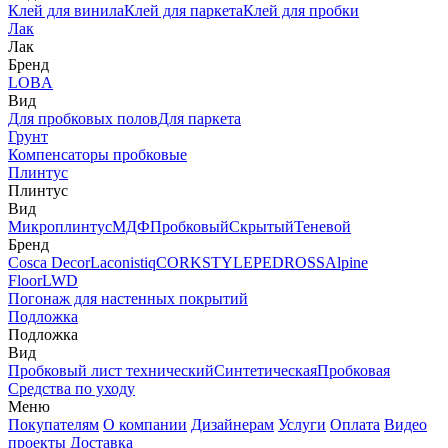
Клей для винила
Клей для паркета
Клей для пробки
Лак
Лак
Бренд
LOBA
Вид
Для пробковых полов
Для паркета
Грунт
Компенсаторы пробковые
Плинтус
Плинтус
Вид
Микроплинтус
МДФ
Пробковый
Скрытый
Теневой
Бренд
Cosca Decor
Laconistiq
CORKSTYLE
PEDROSS
Alpine
Floor
LWD
Погонаж для настенных покрытий
Подложка
Подложка
Вид
Пробковый лист технический
Синтетическая
Пробковая
Средства по уходу
Меню
Покупателям
О компании
Дизайнерам
Услуги
Оплата
Видео
проекты
Доставка