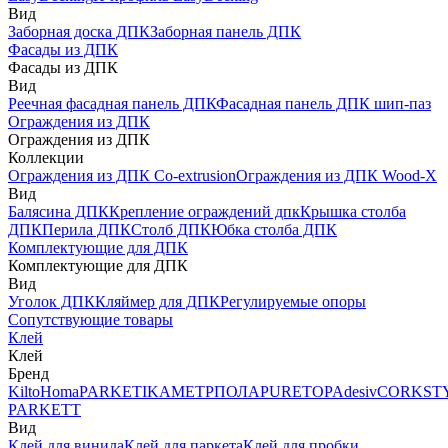
Вид
Заборная доска ДПК
Заборная панель ДПК
Фасады из ДПК
Фасады из ДПК
Вид
Реечная фасадная панель ДПК
Фасадная панель ДПК шип-паз
Ограждения из ДПК
Ограждения из ДПК
Коллекции
Ограждения из ДПК Co-extrusion
Ограждения из ДПК Wood-X
Вид
Балясина ДПК
Крепление ограждений дпк
Крышка столба
ДПК
Перила ДПК
Столб ДПК
Юбка столба ДПК
Комплектующие для ДПК
Комплектующие для ДПК
Вид
Уголок ДПК
Кляймер для ДПК
Регулируемые опоры
Сопутствующие товары
Клей
Клей
Бренд
Kilto
Homa
PARKETIKA
МЕТРПОЛА
PURETOP
Adesiv
CORKST
PARKETT
Вид
Клей для винила
Клей для паркета
Клей для пробки