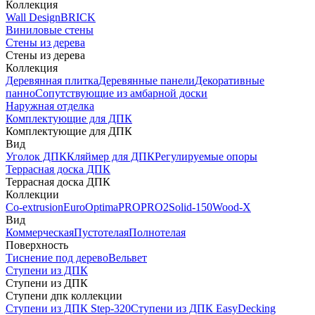
Коллекция
Wall Design
BRICK
Виниловые стены
Стены из дерева
Стены из дерева
Коллекция
Деревянная плитка
Деревянные панели
Декоративные
панно
Сопутствующие из амбарной доски
Наружная отделка
Комплектующие для ДПК
Комплектующие для ДПК
Вид
Уголок ДПК
Кляймер для ДПК
Регулируемые опоры
Террасная доска ДПК
Террасная доска ДПК
Коллекции
Co-extrusion
Euro
Optima
PRO
PRO2
Solid-150
Wood-X
Вид
Коммерческая
Пустотелая
Полнотелая
Поверхность
Тиснение под дерево
Вельвет
Ступени из ДПК
Ступени из ДПК
Ступени дпк коллекции
Ступени из ДПК Step-320
Ступени из ДПК EasyDecking