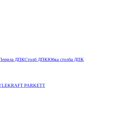
Перила ДПК
Столб ДПК
Юбка столба ДПК
YLE
KRAFT PARKETT