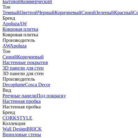
Бытовой
Коммерческий
Тон
Темный
Цветной
Черный
Коричневый
Синий
Зеленый
Красный
С
Бренд
Apoluza
AW
Ковровая плитка
Ковровая плитка
Производитель
AW
Apoluza
Тон
Синий
Коричневый
Настенные покрытия
3D панели для стен
3D панели для стен
Производитель
Decoplume
Cosca Decor
Вид
Реечные панели
Под покраску
Настенная пробка
Настенная пробка
Бренд
CORKSTYLE
Коллекция
Wall Design
BRICK
Виниловые стены