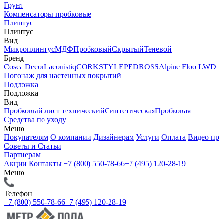
Грунт
Компенсаторы пробковые
Плинтус
Плинтус
Вид
Микроплинтус
МДФ
Пробковый
Скрытый
Теневой
Бренд
Cosca Decor
Laconistiq
CORKSTYLE
PEDROSS
Alpine Floor
LWD
Погонаж для настенных покрытий
Подложка
Подложка
Вид
Пробковый лист технический
Синтетическая
Пробковая
Средства по уходу
Меню
Покупателям
О компании
Дизайнерам
Услуги
Оплата
Видео п
Советы и Статьи
Партнерам
Акции
Контакты
+7 (800) 550-78-66
+7 (495) 120-28-19
Меню
Телефон
+7 (800) 550-78-66
+7 (495) 120-28-19