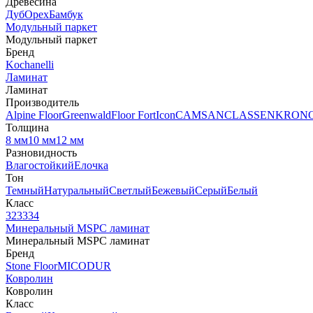
Древесина
Дуб
Орех
Бамбук
Модульный паркет
Модульный паркет
Бренд
Kochanelli
Ламинат
Ламинат
Производитель
Alpine Floor
Greenwald
Floor Fort
Icon
CAMSAN
CLASSEN
KRON
Толщина
8 мм
10 мм
12 мм
Разновидность
Влагостойкий
Елочка
Тон
Темный
Натуральный
Светлый
Бежевый
Серый
Белый
Класс
32
33
34
Минеральный MSPC ламинат
Минеральный MSPC ламинат
Бренд
Stone Floor
MICODUR
Ковролин
Ковролин
Класс