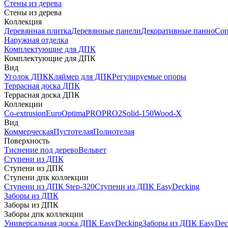
Стены из дерева
Стены из дерева
Коллекция
Деревянная плитка
Деревянные панели
Декоративные панно
Соп
Наружная отделка
Комплектующие для ДПК
Комплектующие для ДПК
Вид
Уголок ДПК
Кляймер для ДПК
Регулируемые опоры
Террасная доска ДПК
Террасная доска ДПК
Коллекции
Co-extrusion
Euro
Optima
PRO
PRO2
Solid-150
Wood-X
Вид
Коммерческая
Пустотелая
Полнотелая
Поверхность
Тиснение под дерево
Вельвет
Ступени из ДПК
Ступени из ДПК
Ступени дпк коллекции
Ступени из ДПК Step-320
Ступени из ДПК EasyDecking
Заборы из ДПК
Заборы из ДПК
Заборы дпк коллекции
Универсальная доска ДПК EasyDecking
Заборы из ДПК EasyDec