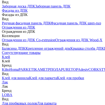
Вид
Заборная доска ДПК
Заборная панель ДПК
Фасады из ДПК
Фасады из ДПК
Вид
Реечная фасадная панель ДПК
Фасадная панель ДПК шип-паз
Ограждения из ДПК
Ограждения из ДПК
Коллекции
Ограждения из ДПК Co-extrusion
Ограждения из ДПК Wood-X
Вид
Балясина ДПК
Крепление ограждений дпк
Крышка столба ДПК
Сопутствующие товары
Клей
Клей
Бренд
Kilto
Homa
PARKETIKA
МЕТРПОЛА
PURETOP
Adesiv
CORKST
Вид
Клей для винила
Клей для паркета
Клей для пробки
Лак
Лак
Бренд
LOBA
Вид
Для пробковых полов
Для паркета