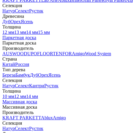
KRAFT PARKETT
Lab Arte
Ablux
Brinel
Gran Parte
Royal Parket
Alp
Селекция
Натур
Селект
Рустик
Древесина
Дуб
Орех
Ясень
Толщина
12 мм
13 мм
14 мм
15 мм
Паркетная доска
Паркетная доска
Производитель
AUSWOOD
UPOFLOOR
TENFOR
Amigo
Wood System
Страна
Китай
Россия
Тип дерева
Береза
Бамбук
Дуб
Орех
Ясень
Селекция
Натур
Селект
Кантри
Рустик
Толщина
10 мм
12 мм
14 мм
Массивная доска
Массивная доска
Производитель
KRAFT PARKETT
Ablux
Amigo
Селекция
Натур
Селект
Рустик