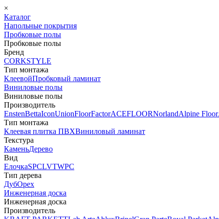
×
Каталог
Напольные покрытия
Пробковые полы
Пробковые полы
Бренд
CORKSTYLE
Тип монтажа
Клеевой
Пробковый ламинат
Виниловые полы
Виниловые полы
Производитель
Ensten
Betta
Icon
Union
FloorFactor
ACEFLOOR
Norland
Alpine Floor
Тип монтажа
Клеевая плитка ПВХ
Виниловый ламинат
Текстура
Камень
Дерево
Вид
Елочка
SPC
LVT
WPC
Тип дерева
Дуб
Орех
Инженерная доска
Инженерная доска
Производитель