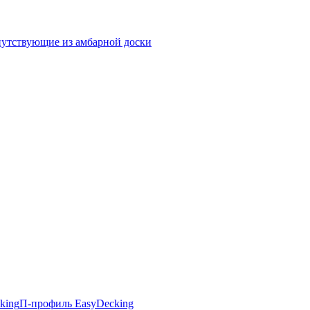
утствующие из амбарной доски
king
П-профиль EasyDecking