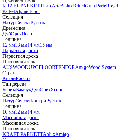
Производитель
KRAFT PARKETT
Lab Arte
Ablux
Brinel
Gran Parte
Royal
Parket
Alpine Floor
Селекция
Натур
Селект
Рустик
Древесина
Дуб
Орех
Ясень
Толщина
12 мм
13 мм
14 мм
15 мм
Паркетная доска
Паркетная доска
Производитель
AUSWOOD
UPOFLOOR
TENFOR
Amigo
Wood System
Страна
Китай
Россия
Тип дерева
Береза
Бамбук
Дуб
Орех
Ясень
Селекция
Натур
Селект
Кантри
Рустик
Толщина
10 мм
12 мм
14 мм
Массивная доска
Массивная доска
Производитель
KRAFT PARKETT
Ablux
Amigo