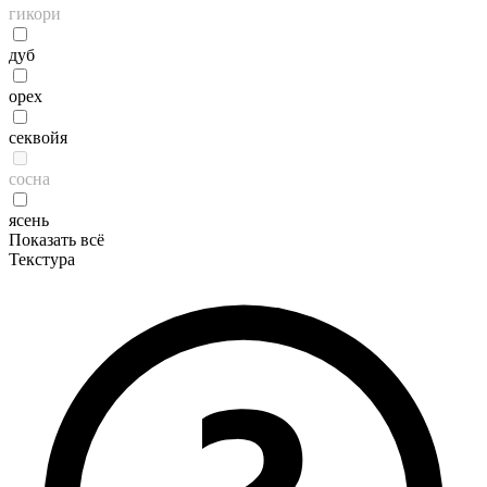
гикори
дуб
орех
секвойя
сосна
ясень
Показать всё
Текстура