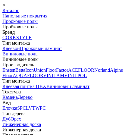
×
Каталог
Напольные покрытия
Пробковые полы
Пробковые полы
Бренд
CORKSTYLE
Тип монтажа
Клеевой
Пробковый ламинат
Виниловые полы
Виниловые полы
Производитель
Ensten
Betta
Icon
Union
FloorFactor
ACEFLOOR
Norland
Alpine
Floor
AQUAFLOOR
VINILAM
VINILPOL
Тип монтажа
Клеевая плитка ПВХ
Виниловый ламинат
Текстура
Камень
Дерево
Вид
Елочка
SPC
LVT
WPC
Тип дерева
Дуб
Орех
Инженерная доска
Инженерная доска