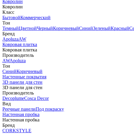
Ковролин
Ковролин
Класс
Бытовой
Коммерческий
Тон
Темный
Цветной
Черный
Коричневый
Синий
Зеленый
Красный
С
Бренд
Apoluza
AW
Ковровая плитка
Ковровая плитка
Производитель
AW
Apoluza
Тон
Синий
Коричневый
Настенные покрытия
3D панели для стен
3D панели для стен
Производитель
Decoplume
Cosca Decor
Вид
Реечные панели
Под покраску
Настенная пробка
Настенная пробка
Бренд
CORKSTYLE