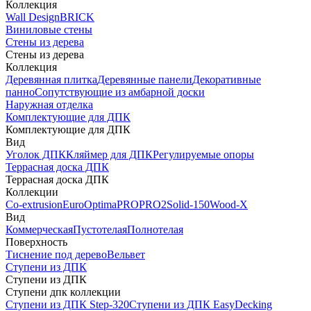
Коллекция
Wall Design
BRICK
Виниловые стены
Стены из дерева
Стены из дерева
Коллекция
Деревянная плитка
Деревянные панели
Декоративные
панно
Сопутствующие из амбарной доски
Наружная отделка
Комплектующие для ДПК
Комплектующие для ДПК
Вид
Уголок ДПК
Кляймер для ДПК
Регулируемые опоры
Террасная доска ДПК
Террасная доска ДПК
Коллекции
Co-extrusion
Euro
Optima
PRO
PRO2
Solid-150
Wood-X
Вид
Коммерческая
Пустотелая
Полнотелая
Поверхность
Тиснение под дерево
Вельвет
Ступени из ДПК
Ступени из ДПК
Ступени дпк коллекции
Ступени из ДПК Step-320
Ступени из ДПК EasyDecking