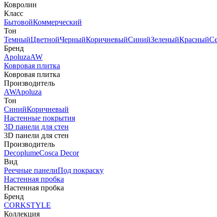
Ковролин
Класс
Бытовой
Коммерческий
Тон
Темный
Цветной
Черный
Коричневый
Синий
Зеленый
Красный
С
Бренд
Apoluza
AW
Ковровая плитка
Ковровая плитка
Производитель
AW
Apoluza
Тон
Синий
Коричневый
Настенные покрытия
3D панели для стен
3D панели для стен
Производитель
Decoplume
Cosca Decor
Вид
Реечные панели
Под покраску
Настенная пробка
Настенная пробка
Бренд
CORKSTYLE
Коллекция