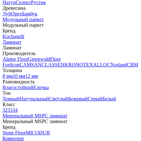
Натур
Селект
Рустик
Древесина
Дуб
Орех
Бамбук
Модульный паркет
Модульный паркет
Бренд
Kochanelli
Ламинат
Ламинат
Производитель
Alpine Floor
Greenwald
Floor
Fort
Icon
CAMSAN
CLASSEN
KRONOTEX
ALLOC
Norland
CBM
Толщина
8 мм
10 мм
12 мм
Разновидность
Влагостойкий
Елочка
Тон
Темный
Натуральный
Светлый
Бежевый
Серый
Белый
Класс
32
33
34
Минеральный MSPC ламинат
Минеральный MSPC ламинат
Бренд
Stone Floor
MICODUR
Ковролин