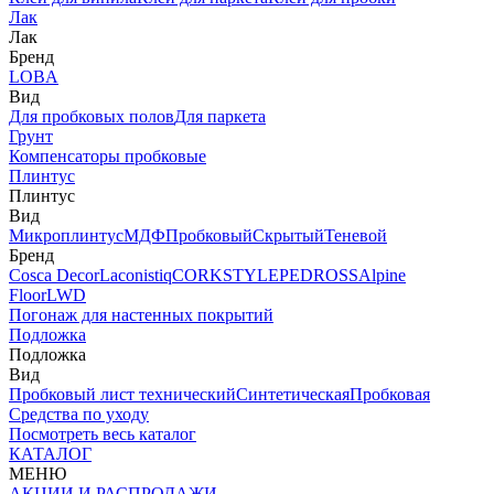
Лак
Лак
Бренд
LOBA
Вид
Для пробковых полов
Для паркета
Грунт
Компенсаторы пробковые
Плинтус
Плинтус
Вид
Микроплинтус
МДФ
Пробковый
Скрытый
Теневой
Бренд
Cosca Decor
Laconistiq
CORKSTYLE
PEDROSS
Alpine
Floor
LWD
Погонаж для настенных покрытий
Подложка
Подложка
Вид
Пробковый лист технический
Синтетическая
Пробковая
Средства по уходу
Посмотреть весь каталог
КАТАЛОГ
МЕНЮ
АКЦИИ И РАСПРОДАЖИ