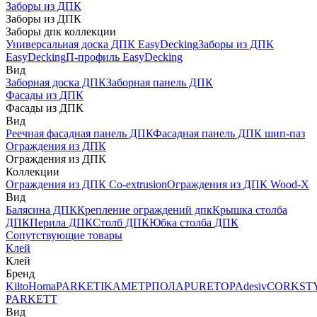
Заборы из ДПК
Заборы из ДПК
Заборы дпк коллекции
Универсальная доска ДПК EasyDecking
Заборы из ДПК
EasyDecking
П-профиль EasyDecking
Вид
Заборная доска ДПК
Заборная панель ДПК
Фасады из ДПК
Фасады из ДПК
Вид
Реечная фасадная панель ДПК
Фасадная панель ДПК шип-паз
Ограждения из ДПК
Ограждения из ДПК
Коллекции
Ограждения из ДПК Co-extrusion
Ограждения из ДПК Wood-X
Вид
Балясина ДПК
Крепление ограждений дпк
Крышка столба
ДПК
Перила ДПК
Столб ДПК
Юбка столба ДПК
Сопутствующие товары
Клей
Клей
Бренд
Kilto
Homa
PARKETIKA
МЕТРПОЛА
PURETOP
Adesiv
CORKST
PARKETT
Вид