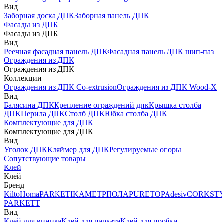
Вид
Заборная доска ДПК
Заборная панель ДПК
Фасады из ДПК
Фасады из ДПК
Вид
Реечная фасадная панель ДПК
Фасадная панель ДПК шип-паз
Ограждения из ДПК
Ограждения из ДПК
Коллекции
Ограждения из ДПК Co-extrusion
Ограждения из ДПК Wood-X
Вид
Балясина ДПК
Крепление ограждений дпк
Крышка столба
ДПК
Перила ДПК
Столб ДПК
Юбка столба ДПК
Комплектующие для ДПК
Комплектующие для ДПК
Вид
Уголок ДПК
Кляймер для ДПК
Регулируемые опоры
Сопутствующие товары
Клей
Клей
Бренд
Kilto
Homa
PARKETIKA
МЕТРПОЛА
PURETOP
Adesiv
CORKST
PARKETT
Вид
Клей для винила
Клей для паркета
Клей для пробки