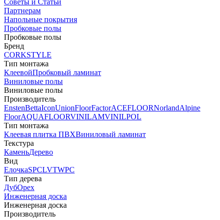
Советы и Статьи
Партнерам
Напольные покрытия
Пробковые полы
Пробковые полы
Бренд
CORKSTYLE
Тип монтажа
Клеевой
Пробковый ламинат
Виниловые полы
Виниловые полы
Производитель
Ensten
Betta
Icon
Union
FloorFactor
ACEFLOOR
Norland
Alpine
Floor
AQUAFLOOR
VINILAM
VINILPOL
Тип монтажа
Клеевая плитка ПВХ
Виниловый ламинат
Текстура
Камень
Дерево
Вид
Елочка
SPC
LVT
WPC
Тип дерева
Дуб
Орех
Инженерная доска
Инженерная доска
Производитель