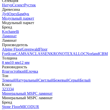
Селекция
Натур
Селект
Рустик
Древесина
Дуб
Орех
Бамбук
Модульный паркет
Модульный паркет
Бренд
Kochanelli
Ламинат
Ламинат
Производитель
Alpine Floor
Greenwald
Floor
Fort
Icon
CAMSAN
CLASSEN
KRONOTEX
ALLOC
Norland
CBM
Толщина
8 мм
10 мм
12 мм
Разновидность
Влагостойкий
Елочка
Тон
Темный
Натуральный
Светлый
Бежевый
Серый
Белый
Класс
32
33
34
Минеральный MSPC ламинат
Минеральный MSPC ламинат
Бренд
Stone Floor
MICODUR