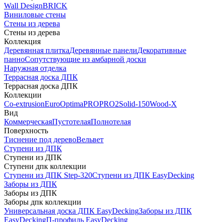
Wall Design
BRICK
Виниловые стены
Стены из дерева
Стены из дерева
Коллекция
Деревянная плитка
Деревянные панели
Декоративные
панно
Сопутствующие из амбарной доски
Наружная отделка
Террасная доска ДПК
Террасная доска ДПК
Коллекции
Co-extrusion
Euro
Optima
PRO
PRO2
Solid-150
Wood-X
Вид
Коммерческая
Пустотелая
Полнотелая
Поверхность
Тиснение под дерево
Вельвет
Ступени из ДПК
Ступени из ДПК
Ступени дпк коллекции
Ступени из ДПК Step-320
Ступени из ДПК EasyDecking
Заборы из ДПК
Заборы из ДПК
Заборы дпк коллекции
Универсальная доска ДПК EasyDecking
Заборы из ДПК
EasyDecking
П-профиль EasyDecking