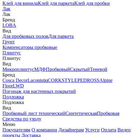
Клей для винила
Клей для паркета
Клей для пробки
Лак
Лак
Бренд
LOBA
Вид
Для пробковых полов
Для паркета
Грунт
Компенсаторы пробковые
Плинтус
Плинтус
Вид
Микроплинтус
МДФ
Пробковый
Скрытый
Теневой
Бренд
Cosca Decor
Laconistiq
CORKSTYLE
PEDROSS
Alpine
Floor
LWD
Погонаж для настенных покрытий
Подложка
Подложка
Вид
Пробковый лист технический
Синтетическая
Пробковая
Средства по уходу
Меню
Покупателям
О компании
Дизайнерам
Услуги
Оплата
Видео
проекты
Доставка