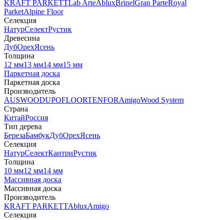
KRAFT PARKETT
Lab Arte
Ablux
Brinel
Gran Parte
Royal
Parket
Alpine Floor
Селекция
Натур
Селект
Рустик
Древесина
Дуб
Орех
Ясень
Толщина
12 мм
13 мм
14 мм
15 мм
Паркетная доска
Паркетная доска
Производитель
AUSWOOD
UPOFLOOR
TENFOR
Amigo
Wood System
Страна
Китай
Россия
Тип дерева
Береза
Бамбук
Дуб
Орех
Ясень
Селекция
Натур
Селект
Кантри
Рустик
Толщина
10 мм
12 мм
14 мм
Массивная доска
Массивная доска
Производитель
KRAFT PARKETT
Ablux
Amigo
Селекция