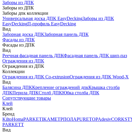
Заборы из ДПК
Заборы из ДПК
Заборы дпк коллекции
Универсальная доска ДПК EasyDecking
Заборы из ДПК
EasyDecking
П-профиль EasyDecking
Вид
Заборная доска ДПК
Заборная панель ДПК
Фасады из ДПК
Фасады из ДПК
Вид
Реечная фасадная панель ДПК
Фасадная панель ДПК шип-паз
Ограждения из ДПК
Ограждения из ДПК
Коллекции
Ограждения из ДПК Co-extrusion
Ограждения из ДПК Wood-X
Вид
Балясина ДПК
Крепление ограждений дпк
Крышка столба
ДПК
Перила ДПК
Столб ДПК
Юбка столба ДПК
Сопутствующие товары
Клей
Клей
Бренд
Kilto
Homa
PARKETIKA
МЕТРПОЛА
PURETOP
Adesiv
CORKST
PARKETT
Вид