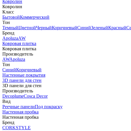
Ковролин
Ковролин
Класс
Бытовой
Коммерческий
Тон
Темный
Цветной
Черный
Коричневый
Синий
Зеленый
Красный
С
Бренд
Apoluza
AW
Ковровая плитка
Ковровая плитка
Производитель
AW
Apoluza
Тон
Синий
Коричневый
Настенные покрытия
3D панели для стен
3D панели для стен
Производитель
Decoplume
Cosca Decor
Вид
Реечные панели
Под покраску
Настенная пробка
Настенная пробка
Бренд
CORKSTYLE