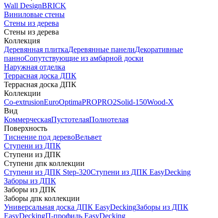
Wall Design
BRICK
Виниловые стены
Стены из дерева
Стены из дерева
Коллекция
Деревянная плитка
Деревянные панели
Декоративные
панно
Сопутствующие из амбарной доски
Наружная отделка
Террасная доска ДПК
Террасная доска ДПК
Коллекции
Co-extrusion
Euro
Optima
PRO
PRO2
Solid-150
Wood-X
Вид
Коммерческая
Пустотелая
Полнотелая
Поверхность
Тиснение под дерево
Вельвет
Ступени из ДПК
Ступени из ДПК
Ступени дпк коллекции
Ступени из ДПК Step-320
Ступени из ДПК EasyDecking
Заборы из ДПК
Заборы из ДПК
Заборы дпк коллекции
Универсальная доска ДПК EasyDecking
Заборы из ДПК
EasyDecking
П-профиль EasyDecking