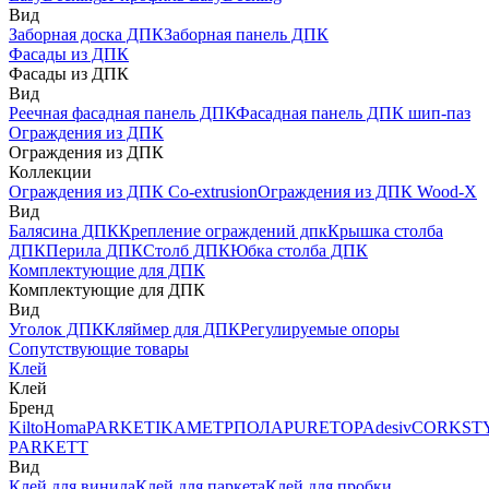
Вид
Заборная доска ДПК
Заборная панель ДПК
Фасады из ДПК
Фасады из ДПК
Вид
Реечная фасадная панель ДПК
Фасадная панель ДПК шип-паз
Ограждения из ДПК
Ограждения из ДПК
Коллекции
Ограждения из ДПК Co-extrusion
Ограждения из ДПК Wood-X
Вид
Балясина ДПК
Крепление ограждений дпк
Крышка столба
ДПК
Перила ДПК
Столб ДПК
Юбка столба ДПК
Комплектующие для ДПК
Комплектующие для ДПК
Вид
Уголок ДПК
Кляймер для ДПК
Регулируемые опоры
Сопутствующие товары
Клей
Клей
Бренд
Kilto
Homa
PARKETIKA
МЕТРПОЛА
PURETOP
Adesiv
CORKST
PARKETT
Вид
Клей для винила
Клей для паркета
Клей для пробки