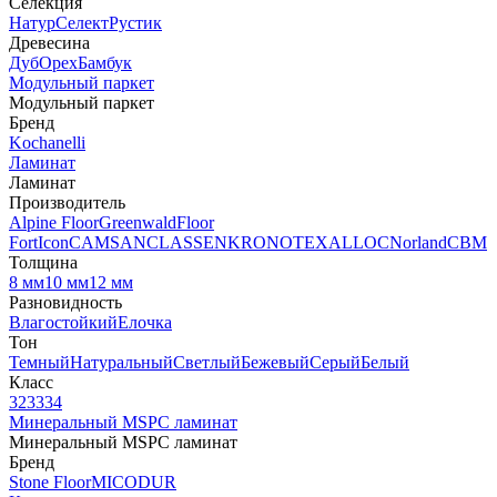
Селекция
Натур
Селект
Рустик
Древесина
Дуб
Орех
Бамбук
Модульный паркет
Модульный паркет
Бренд
Kochanelli
Ламинат
Ламинат
Производитель
Alpine Floor
Greenwald
Floor
Fort
Icon
CAMSAN
CLASSEN
KRONOTEX
ALLOC
Norland
CBM
Толщина
8 мм
10 мм
12 мм
Разновидность
Влагостойкий
Елочка
Тон
Темный
Натуральный
Светлый
Бежевый
Серый
Белый
Класс
32
33
34
Минеральный MSPC ламинат
Минеральный MSPC ламинат
Бренд
Stone Floor
MICODUR