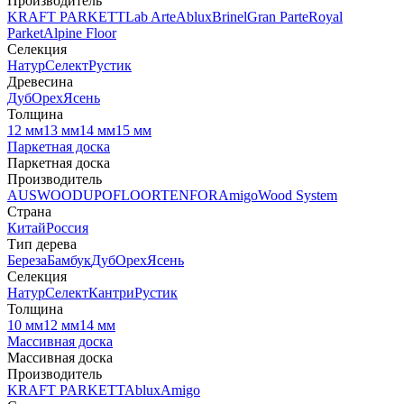
Производитель
KRAFT PARKETT
Lab Arte
Ablux
Brinel
Gran Parte
Royal
Parket
Alpine Floor
Селекция
Натур
Селект
Рустик
Древесина
Дуб
Орех
Ясень
Толщина
12 мм
13 мм
14 мм
15 мм
Паркетная доска
Паркетная доска
Производитель
AUSWOOD
UPOFLOOR
TENFOR
Amigo
Wood System
Страна
Китай
Россия
Тип дерева
Береза
Бамбук
Дуб
Орех
Ясень
Селекция
Натур
Селект
Кантри
Рустик
Толщина
10 мм
12 мм
14 мм
Массивная доска
Массивная доска
Производитель
KRAFT PARKETT
Ablux
Amigo