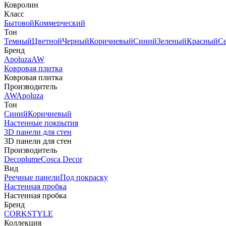
Ковролин
Класс
Бытовой
Коммерческий
Тон
Темный
Цветной
Черный
Коричневый
Синий
Зеленый
Красный
С
Бренд
Apoluza
AW
Ковровая плитка
Ковровая плитка
Производитель
AW
Apoluza
Тон
Синий
Коричневый
Настенные покрытия
3D панели для стен
3D панели для стен
Производитель
Decoplume
Cosca Decor
Вид
Реечные панели
Под покраску
Настенная пробка
Настенная пробка
Бренд
CORKSTYLE
Коллекция