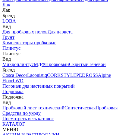
Лак
Лак
Бренд
LOBA
Вид
Для пробковых полов
Для паркета
Грунт
Компенсаторы пробковые
Плинтус
Плинтус
Вид
Микроплинтус
МДФ
Пробковый
Скрытый
Теневой
Бренд
Cosca Decor
Laconistiq
CORKSTYLE
PEDROSS
Alpine
Floor
LWD
Погонаж для настенных покрытий
Подложка
Подложка
Вид
Пробковый лист технический
Синтетическая
Пробковая
Средства по уходу
Посмотреть весь каталог
КАТАЛОГ
МЕНЮ
АКЦИИ И РАСПРОДАЖИ