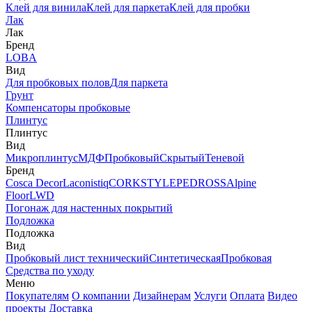
Клей для винила
Клей для паркета
Клей для пробки
Лак
Лак
Бренд
LOBA
Вид
Для пробковых полов
Для паркета
Грунт
Компенсаторы пробковые
Плинтус
Плинтус
Вид
Микроплинтус
МДФ
Пробковый
Скрытый
Теневой
Бренд
Cosca Decor
Laconistiq
CORKSTYLE
PEDROSS
Alpine
Floor
LWD
Погонаж для настенных покрытий
Подложка
Подложка
Вид
Пробковый лист технический
Синтетическая
Пробковая
Средства по уходу
Меню
Покупателям
О компании
Дизайнерам
Услуги
Оплата
Видео
проекты
Доставка