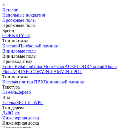
×
Каталог
Напольные покрытия
Пробковые полы
Пробковые полы
Бренд
CORKSTYLE
Тип монтажа
Клеевой
Пробковый ламинат
Виниловые полы
Виниловые полы
Производитель
Ensten
Betta
Icon
Union
FloorFactor
ACEFLOOR
Norland
Alpine
Floor
AQUAFLOOR
VINILAM
VINILPOL
Тип монтажа
Клеевая плитка ПВХ
Виниловый ламинат
Текстура
Камень
Дерево
Вид
Елочка
SPC
LVT
WPC
Тип дерева
Дуб
Орех
Инженерная доска
Инженерная доска