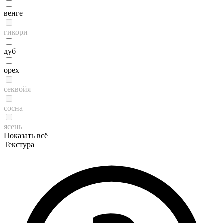
венге
гикори
дуб
орех
секвойя
сосна
ясень
Показать всё
Текстура