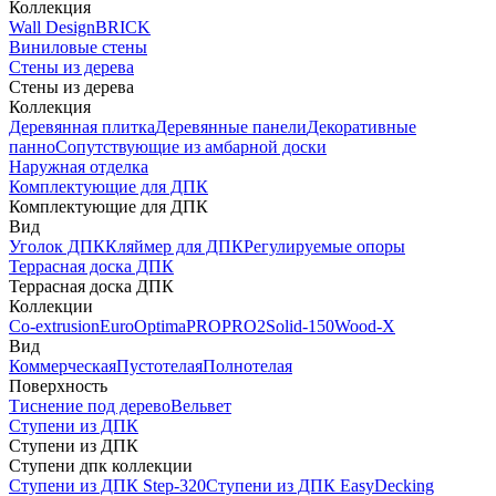
Коллекция
Wall Design
BRICK
Виниловые стены
Стены из дерева
Стены из дерева
Коллекция
Деревянная плитка
Деревянные панели
Декоративные
панно
Сопутствующие из амбарной доски
Наружная отделка
Комплектующие для ДПК
Комплектующие для ДПК
Вид
Уголок ДПК
Кляймер для ДПК
Регулируемые опоры
Террасная доска ДПК
Террасная доска ДПК
Коллекции
Co-extrusion
Euro
Optima
PRO
PRO2
Solid-150
Wood-X
Вид
Коммерческая
Пустотелая
Полнотелая
Поверхность
Тиснение под дерево
Вельвет
Ступени из ДПК
Ступени из ДПК
Ступени дпк коллекции
Ступени из ДПК Step-320
Ступени из ДПК EasyDecking