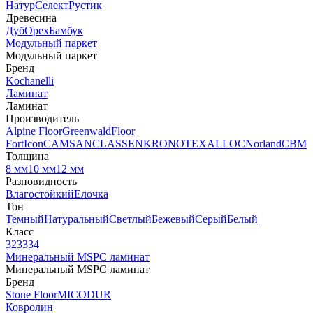
Натур
Селект
Рустик
Древесина
Дуб
Орех
Бамбук
Модульный паркет
Модульный паркет
Бренд
Kochanelli
Ламинат
Ламинат
Производитель
Alpine Floor
Greenwald
Floor
Fort
Icon
CAMSAN
CLASSEN
KRONOTEX
ALLOC
Norland
CBM
Толщина
8 мм
10 мм
12 мм
Разновидность
Влагостойкий
Елочка
Тон
Темный
Натуральный
Светлый
Бежевый
Серый
Белый
Класс
32
33
34
Минеральный MSPC ламинат
Минеральный MSPC ламинат
Бренд
Stone Floor
MICODUR
Ковролин