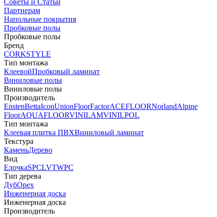
Советы и Статьи
Партнерам
Напольные покрытия
Пробковые полы
Пробковые полы
Бренд
CORKSTYLE
Тип монтажа
Клеевой
Пробковый ламинат
Виниловые полы
Виниловые полы
Производитель
Ensten
Betta
Icon
Union
FloorFactor
ACEFLOOR
Norland
Alpine
Floor
AQUAFLOOR
VINILAM
VINILPOL
Тип монтажа
Клеевая плитка ПВХ
Виниловый ламинат
Текстура
Камень
Дерево
Вид
Елочка
SPC
LVT
WPC
Тип дерева
Дуб
Орех
Инженерная доска
Инженерная доска
Производитель