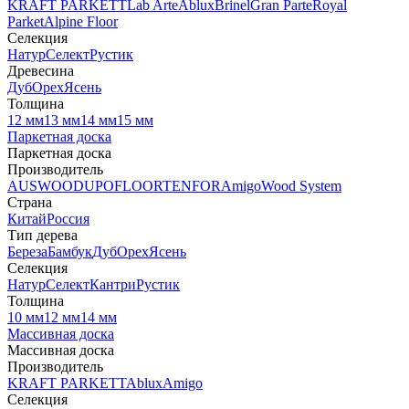
KRAFT PARKETT
Lab Arte
Ablux
Brinel
Gran Parte
Royal
Parket
Alpine Floor
Селекция
Натур
Селект
Рустик
Древесина
Дуб
Орех
Ясень
Толщина
12 мм
13 мм
14 мм
15 мм
Паркетная доска
Паркетная доска
Производитель
AUSWOOD
UPOFLOOR
TENFOR
Amigo
Wood System
Страна
Китай
Россия
Тип дерева
Береза
Бамбук
Дуб
Орех
Ясень
Селекция
Натур
Селект
Кантри
Рустик
Толщина
10 мм
12 мм
14 мм
Массивная доска
Массивная доска
Производитель
KRAFT PARKETT
Ablux
Amigo
Селекция