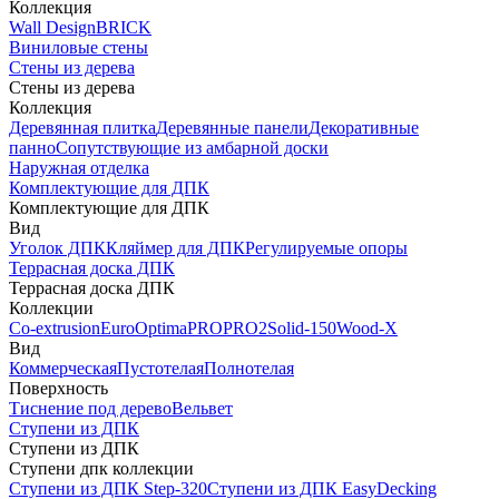
Коллекция
Wall Design
BRICK
Виниловые стены
Стены из дерева
Стены из дерева
Коллекция
Деревянная плитка
Деревянные панели
Декоративные
панно
Сопутствующие из амбарной доски
Наружная отделка
Комплектующие для ДПК
Комплектующие для ДПК
Вид
Уголок ДПК
Кляймер для ДПК
Регулируемые опоры
Террасная доска ДПК
Террасная доска ДПК
Коллекции
Co-extrusion
Euro
Optima
PRO
PRO2
Solid-150
Wood-X
Вид
Коммерческая
Пустотелая
Полнотелая
Поверхность
Тиснение под дерево
Вельвет
Ступени из ДПК
Ступени из ДПК
Ступени дпк коллекции
Ступени из ДПК Step-320
Ступени из ДПК EasyDecking