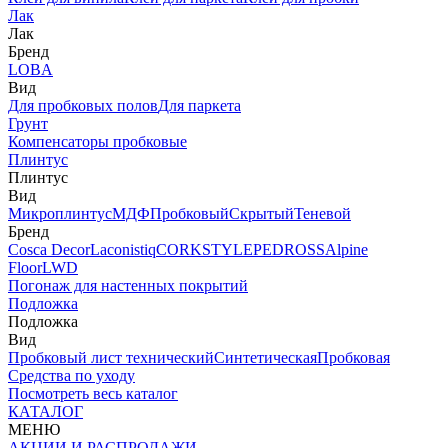
Лак
Лак
Бренд
LOBA
Вид
Для пробковых полов
Для паркета
Грунт
Компенсаторы пробковые
Плинтус
Плинтус
Вид
Микроплинтус
МДФ
Пробковый
Скрытый
Теневой
Бренд
Cosca Decor
Laconistiq
CORKSTYLE
PEDROSS
Alpine
Floor
LWD
Погонаж для настенных покрытий
Подложка
Подложка
Вид
Пробковый лист технический
Синтетическая
Пробковая
Средства по уходу
Посмотреть весь каталог
КАТАЛОГ
МЕНЮ
АКЦИИ И РАСПРОДАЖИ