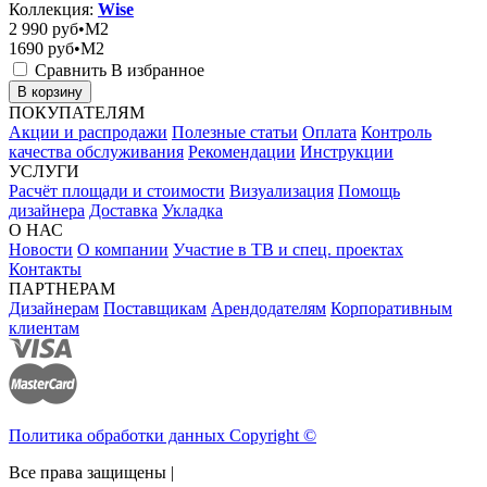
Коллекция:
Wise
2 990
руб•M2
1690
руб•M2
Сравнить
В избранное
В корзину
ПОКУПАТЕЛЯМ
Акции и распродажи
Полезные статьи
Оплата
Контроль
качества обслуживания
Рекомендации
Инструкции
УСЛУГИ
Расчёт площади и стоимости
Визуализация
Помощь
дизайнера
Доставка
Укладка
О НАС
Новости
О компании
Участие в ТВ и спец. проектах
Контакты
ПАРТНЕРАМ
Дизайнерам
Поставщикам
Арендодателям
Корпоративным
клиентам
Политика обработки данных Copyright ©
Все права защищены |