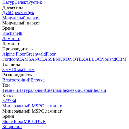
Натур
Селект
Рустик
Древесина
Дуб
Орех
Бамбук
Модульный паркет
Модульный паркет
Бренд
Kochanelli
Ламинат
Ламинат
Производитель
Alpine Floor
Greenwald
Floor
Fort
Icon
CAMSAN
CLASSEN
KRONOTEX
ALLOC
Norland
CBM
Толщина
8 мм
10 мм
12 мм
Разновидность
Влагостойкий
Елочка
Тон
Темный
Натуральный
Светлый
Бежевый
Серый
Белый
Класс
32
33
34
Минеральный MSPC ламинат
Минеральный MSPC ламинат
Бренд
Stone Floor
MICODUR
Ковролин