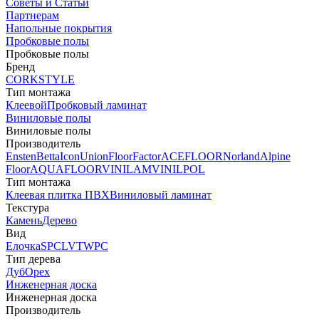
Советы и Статьи
Партнерам
Напольные покрытия
Пробковые полы
Пробковые полы
Бренд
CORKSTYLE
Тип монтажа
Клеевой
Пробковый ламинат
Виниловые полы
Виниловые полы
Производитель
Ensten
Betta
Icon
Union
FloorFactor
ACEFLOOR
Norland
Alpine
Floor
AQUAFLOOR
VINILAM
VINILPOL
Тип монтажа
Клеевая плитка ПВХ
Виниловый ламинат
Текстура
Камень
Дерево
Вид
Елочка
SPC
LVT
WPC
Тип дерева
Дуб
Орех
Инженерная доска
Инженерная доска
Производитель