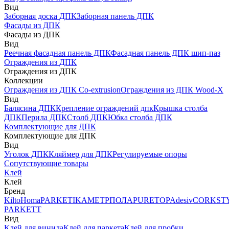
Вид
Заборная доска ДПК
Заборная панель ДПК
Фасады из ДПК
Фасады из ДПК
Вид
Реечная фасадная панель ДПК
Фасадная панель ДПК шип-паз
Ограждения из ДПК
Ограждения из ДПК
Коллекции
Ограждения из ДПК Co-extrusion
Ограждения из ДПК Wood-X
Вид
Балясина ДПК
Крепление ограждений дпк
Крышка столба
ДПК
Перила ДПК
Столб ДПК
Юбка столба ДПК
Комплектующие для ДПК
Комплектующие для ДПК
Вид
Уголок ДПК
Кляймер для ДПК
Регулируемые опоры
Сопутствующие товары
Клей
Клей
Бренд
Kilto
Homa
PARKETIKA
МЕТРПОЛА
PURETOP
Adesiv
CORKST
PARKETT
Вид
Клей для винила
Клей для паркета
Клей для пробки