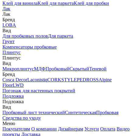
Клей для винила
Клей для паркета
Клей для пробки
Лак
Лак
Бренд
LOBA
Вид
Для пробковых полов
Для паркета
Грунт
Компенсаторы пробковые
Плинтус
Плинтус
Вид
Микроплинтус
МДФ
Пробковый
Скрытый
Теневой
Бренд
Cosca Decor
Laconistiq
CORKSTYLE
PEDROSS
Alpine
Floor
LWD
Погонаж для настенных покрытий
Подложка
Подложка
Вид
Пробковый лист технический
Синтетическая
Пробковая
Средства по уходу
Меню
Покупателям
О компании
Дизайнерам
Услуги
Оплата
Видео
проекты
Доставка