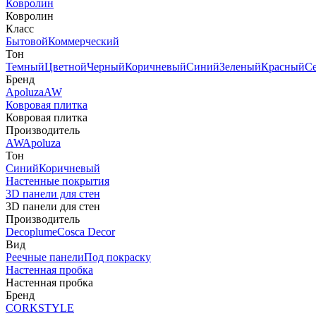
Ковролин
Ковролин
Класс
Бытовой
Коммерческий
Тон
Темный
Цветной
Черный
Коричневый
Синий
Зеленый
Красный
С
Бренд
Apoluza
AW
Ковровая плитка
Ковровая плитка
Производитель
AW
Apoluza
Тон
Синий
Коричневый
Настенные покрытия
3D панели для стен
3D панели для стен
Производитель
Decoplume
Cosca Decor
Вид
Реечные панели
Под покраску
Настенная пробка
Настенная пробка
Бренд
CORKSTYLE