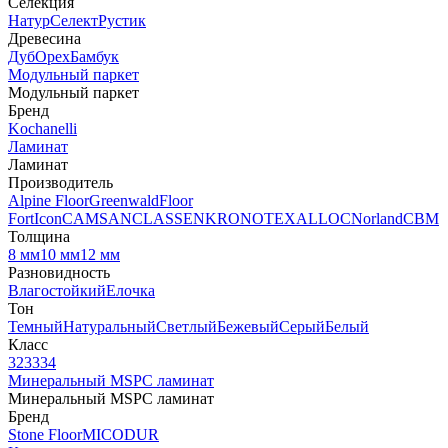
Селекция
Натур
Селект
Рустик
Древесина
Дуб
Орех
Бамбук
Модульный паркет
Модульный паркет
Бренд
Kochanelli
Ламинат
Ламинат
Производитель
Alpine Floor
Greenwald
Floor
Fort
Icon
CAMSAN
CLASSEN
KRONOTEX
ALLOC
Norland
CBM
Толщина
8 мм
10 мм
12 мм
Разновидность
Влагостойкий
Елочка
Тон
Темный
Натуральный
Светлый
Бежевый
Серый
Белый
Класс
32
33
34
Минеральный MSPC ламинат
Минеральный MSPC ламинат
Бренд
Stone Floor
MICODUR