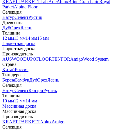
KRAFT PARKETT
Lab Arte
Ablux
Brinel
Gran Parte
Royal
Parket
Alpine Floor
Селекция
Натур
Селект
Рустик
Древесина
Дуб
Орех
Ясень
Толщина
12 мм
13 мм
14 мм
15 мм
Паркетная доска
Паркетная доска
Производитель
AUSWOOD
UPOFLOOR
TENFOR
Amigo
Wood System
Страна
Китай
Россия
Тип дерева
Береза
Бамбук
Дуб
Орех
Ясень
Селекция
Натур
Селект
Кантри
Рустик
Толщина
10 мм
12 мм
14 мм
Массивная доска
Массивная доска
Производитель
KRAFT PARKETT
Ablux
Amigo
Селекция