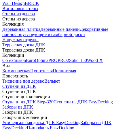
Wall Design
BRICK
Виниловые стены
Стены из дерева
Стены из дерева
Коллекция
Деревянная плитка
Деревянные панели
Декоративные
панно
Сопутствующие из амбарной доски
Наружная отделка
Террасная доска ДПК
Террасная доска ДПК
Коллекции
Co-extrusion
Euro
Optima
PRO
PRO2
Solid-150
Wood-X
Вид
Коммерческая
Пустотелая
Полнотелая
Поверхность
Тиснение под дерево
Вельвет
Ступени из ДПК
Ступени из ДПК
Ступени дпк коллекции
Ступени из ДПК Step-320
Ступени из ДПК EasyDecking
Заборы из ДПК
Заборы из ДПК
Заборы дпк коллекции
Универсальная доска ДПК EasyDecking
Заборы из ДПК
EasyDecking
П-профиль EasyDecking