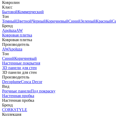
Ковролин
Класс
Бытовой
Коммерческий
Тон
Темный
Цветной
Черный
Коричневый
Синий
Зеленый
Красный
С
Бренд
Apoluza
AW
Ковровая плитка
Ковровая плитка
Производитель
AW
Apoluza
Тон
Синий
Коричневый
Настенные покрытия
3D панели для стен
3D панели для стен
Производитель
Decoplume
Cosca Decor
Вид
Реечные панели
Под покраску
Настенная пробка
Настенная пробка
Бренд
CORKSTYLE
Коллекция