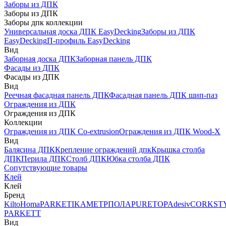
Заборы из ДПК
Заборы из ДПК
Заборы дпк коллекции
Универсальная доска ДПК EasyDecking
Заборы из ДПК
EasyDecking
П-профиль EasyDecking
Вид
Заборная доска ДПК
Заборная панель ДПК
Фасады из ДПК
Фасады из ДПК
Вид
Реечная фасадная панель ДПК
Фасадная панель ДПК шип-паз
Ограждения из ДПК
Ограждения из ДПК
Коллекции
Ограждения из ДПК Co-extrusion
Ограждения из ДПК Wood-X
Вид
Балясина ДПК
Крепление ограждений дпк
Крышка столба
ДПК
Перила ДПК
Столб ДПК
Юбка столба ДПК
Сопутствующие товары
Клей
Клей
Бренд
Kilto
Homa
PARKETIKA
МЕТРПОЛА
PURETOP
Adesiv
CORKST
PARKETT
Вид