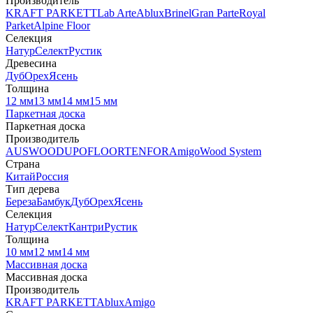
Производитель
KRAFT PARKETT
Lab Arte
Ablux
Brinel
Gran Parte
Royal
Parket
Alpine Floor
Селекция
Натур
Селект
Рустик
Древесина
Дуб
Орех
Ясень
Толщина
12 мм
13 мм
14 мм
15 мм
Паркетная доска
Паркетная доска
Производитель
AUSWOOD
UPOFLOOR
TENFOR
Amigo
Wood System
Страна
Китай
Россия
Тип дерева
Береза
Бамбук
Дуб
Орех
Ясень
Селекция
Натур
Селект
Кантри
Рустик
Толщина
10 мм
12 мм
14 мм
Массивная доска
Массивная доска
Производитель
KRAFT PARKETT
Ablux
Amigo