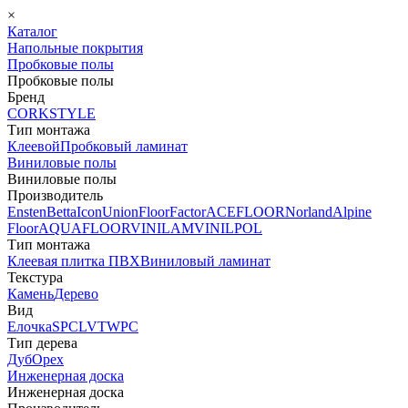
×
Каталог
Напольные покрытия
Пробковые полы
Пробковые полы
Бренд
CORKSTYLE
Тип монтажа
Клеевой
Пробковый ламинат
Виниловые полы
Виниловые полы
Производитель
Ensten
Betta
Icon
Union
FloorFactor
ACEFLOOR
Norland
Alpine
Floor
AQUAFLOOR
VINILAM
VINILPOL
Тип монтажа
Клеевая плитка ПВХ
Виниловый ламинат
Текстура
Камень
Дерево
Вид
Елочка
SPC
LVT
WPC
Тип дерева
Дуб
Орех
Инженерная доска
Инженерная доска