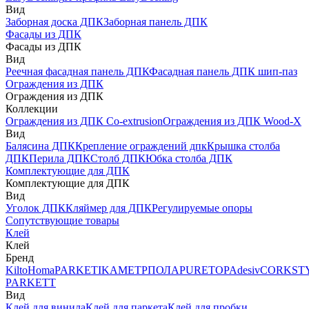
Вид
Заборная доска ДПК
Заборная панель ДПК
Фасады из ДПК
Фасады из ДПК
Вид
Реечная фасадная панель ДПК
Фасадная панель ДПК шип-паз
Ограждения из ДПК
Ограждения из ДПК
Коллекции
Ограждения из ДПК Co-extrusion
Ограждения из ДПК Wood-X
Вид
Балясина ДПК
Крепление ограждений дпк
Крышка столба
ДПК
Перила ДПК
Столб ДПК
Юбка столба ДПК
Комплектующие для ДПК
Комплектующие для ДПК
Вид
Уголок ДПК
Кляймер для ДПК
Регулируемые опоры
Сопутствующие товары
Клей
Клей
Бренд
Kilto
Homa
PARKETIKA
МЕТРПОЛА
PURETOP
Adesiv
CORKST
PARKETT
Вид
Клей для винила
Клей для паркета
Клей для пробки