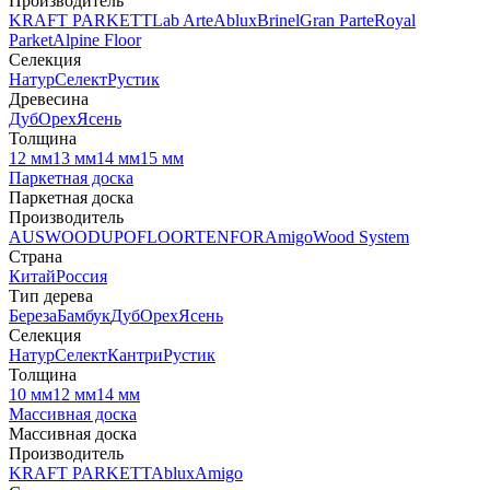
Производитель
KRAFT PARKETT
Lab Arte
Ablux
Brinel
Gran Parte
Royal
Parket
Alpine Floor
Селекция
Натур
Селект
Рустик
Древесина
Дуб
Орех
Ясень
Толщина
12 мм
13 мм
14 мм
15 мм
Паркетная доска
Паркетная доска
Производитель
AUSWOOD
UPOFLOOR
TENFOR
Amigo
Wood System
Страна
Китай
Россия
Тип дерева
Береза
Бамбук
Дуб
Орех
Ясень
Селекция
Натур
Селект
Кантри
Рустик
Толщина
10 мм
12 мм
14 мм
Массивная доска
Массивная доска
Производитель
KRAFT PARKETT
Ablux
Amigo