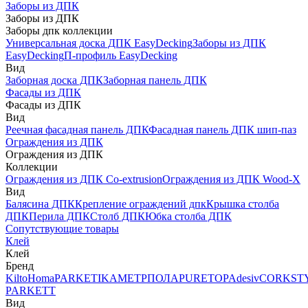
Заборы из ДПК
Заборы из ДПК
Заборы дпк коллекции
Универсальная доска ДПК EasyDecking
Заборы из ДПК
EasyDecking
П-профиль EasyDecking
Вид
Заборная доска ДПК
Заборная панель ДПК
Фасады из ДПК
Фасады из ДПК
Вид
Реечная фасадная панель ДПК
Фасадная панель ДПК шип-паз
Ограждения из ДПК
Ограждения из ДПК
Коллекции
Ограждения из ДПК Co-extrusion
Ограждения из ДПК Wood-X
Вид
Балясина ДПК
Крепление ограждений дпк
Крышка столба
ДПК
Перила ДПК
Столб ДПК
Юбка столба ДПК
Сопутствующие товары
Клей
Клей
Бренд
Kilto
Homa
PARKETIKA
МЕТРПОЛА
PURETOP
Adesiv
CORKST
PARKETT
Вид