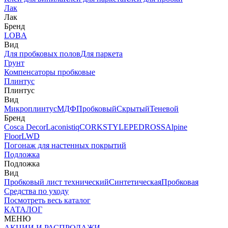
Лак
Лак
Бренд
LOBA
Вид
Для пробковых полов
Для паркета
Грунт
Компенсаторы пробковые
Плинтус
Плинтус
Вид
Микроплинтус
МДФ
Пробковый
Скрытый
Теневой
Бренд
Cosca Decor
Laconistiq
CORKSTYLE
PEDROSS
Alpine
Floor
LWD
Погонаж для настенных покрытий
Подложка
Подложка
Вид
Пробковый лист технический
Синтетическая
Пробковая
Средства по уходу
Посмотреть весь каталог
КАТАЛОГ
МЕНЮ
АКЦИИ И РАСПРОДАЖИ