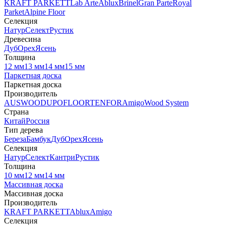
KRAFT PARKETT
Lab Arte
Ablux
Brinel
Gran Parte
Royal
Parket
Alpine Floor
Селекция
Натур
Селект
Рустик
Древесина
Дуб
Орех
Ясень
Толщина
12 мм
13 мм
14 мм
15 мм
Паркетная доска
Паркетная доска
Производитель
AUSWOOD
UPOFLOOR
TENFOR
Amigo
Wood System
Страна
Китай
Россия
Тип дерева
Береза
Бамбук
Дуб
Орех
Ясень
Селекция
Натур
Селект
Кантри
Рустик
Толщина
10 мм
12 мм
14 мм
Массивная доска
Массивная доска
Производитель
KRAFT PARKETT
Ablux
Amigo
Селекция