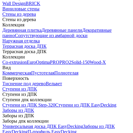
Wall Design
BRICK
Виниловые стены
Стены из дерева
Стены из дерева
Коллекция
Деревянная плитка
Деревянные панели
Декоративные
панно
Сопутствующие из амбарной доски
Наружная отделка
Террасная доска ДПК
Террасная доска ДПК
Коллекции
Co-extrusion
Euro
Optima
PRO
PRO2
Solid-150
Wood-X
Вид
Коммерческая
Пустотелая
Полнотелая
Поверхность
Тиснение под дерево
Вельвет
Ступени из ДПК
Ступени из ДПК
Ступени дпк коллекции
Ступени из ДПК Step-320
Ступени из ДПК EasyDecking
Заборы из ДПК
Заборы из ДПК
Заборы дпк коллекции
Универсальная доска ДПК EasyDecking
Заборы из ДПК
EasyDecking
П-профиль EasyDecking