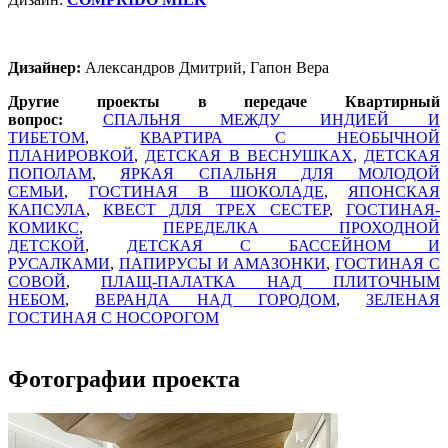
Дизайнер:
Александров Дмитрий, Гапон Вера
Другие проекты в передаче Квартирный
вопрос:
СПАЛЬНЯ МЕЖДУ ИНДИЕЙ И
ТИБЕТОМ
,
КВАРТИРА С НЕОБЫЧНОЙ
ПЛАНИРОВКОЙ
,
ДЕТСКАЯ В ВЕСНУШКАХ
,
ДЕТСКАЯ
ПОПОЛАМ
,
ЯРКАЯ СПАЛЬНЯ ДЛЯ МОЛОДОЙ
СЕМЬИ
,
ГОСТИНАЯ В ШОКОЛАДЕ
,
ЯПОНСКАЯ
КАПСУЛА
,
КВЕСТ ДЛЯ ТРЕХ СЕСТЕР
,
ГОСТИНАЯ-
КОМИКС
,
ПЕРЕДЕЛКА ПРОХОДНОЙ
ДЕТСКОЙ
,
ДЕТСКАЯ С БАССЕЙНОМ И
РУСАЛКАМИ
,
ПАПИРУСЫ И АМАЗОНКИ
,
ГОСТИНАЯ С
СОВОЙ
,
ПЛАЩ-ПАЛАТКА НАД ПЛИТОЧНЫМ
НЕБОМ
,
ВЕРАНДА НАД ГОРОДОМ
,
ЗЕЛЕНАЯ
ГОСТИНАЯ С НОСОРОГОМ
Фотографии проекта