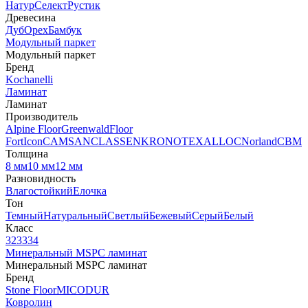
Натур
Селект
Рустик
Древесина
Дуб
Орех
Бамбук
Модульный паркет
Модульный паркет
Бренд
Kochanelli
Ламинат
Ламинат
Производитель
Alpine Floor
Greenwald
Floor
Fort
Icon
CAMSAN
CLASSEN
KRONOTEX
ALLOC
Norland
CBM
Толщина
8 мм
10 мм
12 мм
Разновидность
Влагостойкий
Елочка
Тон
Темный
Натуральный
Светлый
Бежевый
Серый
Белый
Класс
32
33
34
Минеральный MSPC ламинат
Минеральный MSPC ламинат
Бренд
Stone Floor
MICODUR
Ковролин