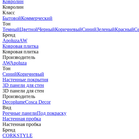
Ковролин
Ковролин
Класс
Бытовой
Коммерческий
Тон
Темный
Цветной
Черный
Коричневый
Синий
Зеленый
Красный
С
Бренд
Apoluza
AW
Ковровая плитка
Ковровая плитка
Производитель
AW
Apoluza
Тон
Синий
Коричневый
Настенные покрытия
3D панели для стен
3D панели для стен
Производитель
Decoplume
Cosca Decor
Вид
Реечные панели
Под покраску
Настенная пробка
Настенная пробка
Бренд
CORKSTYLE