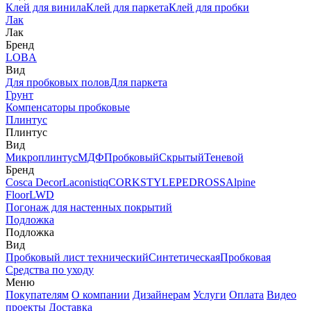
Клей для винила
Клей для паркета
Клей для пробки
Лак
Лак
Бренд
LOBA
Вид
Для пробковых полов
Для паркета
Грунт
Компенсаторы пробковые
Плинтус
Плинтус
Вид
Микроплинтус
МДФ
Пробковый
Скрытый
Теневой
Бренд
Cosca Decor
Laconistiq
CORKSTYLE
PEDROSS
Alpine
Floor
LWD
Погонаж для настенных покрытий
Подложка
Подложка
Вид
Пробковый лист технический
Синтетическая
Пробковая
Средства по уходу
Меню
Покупателям
О компании
Дизайнерам
Услуги
Оплата
Видео
проекты
Доставка