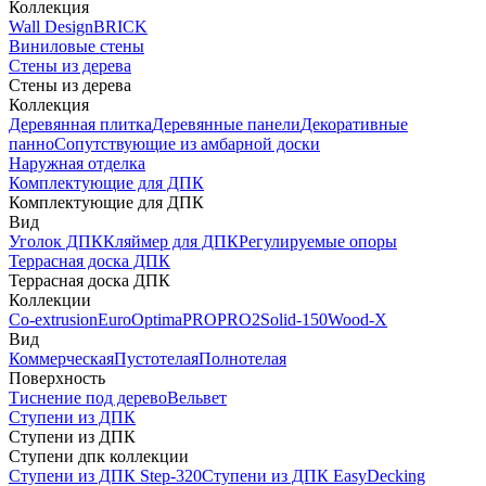
Коллекция
Wall Design
BRICK
Виниловые стены
Стены из дерева
Стены из дерева
Коллекция
Деревянная плитка
Деревянные панели
Декоративные
панно
Сопутствующие из амбарной доски
Наружная отделка
Комплектующие для ДПК
Комплектующие для ДПК
Вид
Уголок ДПК
Кляймер для ДПК
Регулируемые опоры
Террасная доска ДПК
Террасная доска ДПК
Коллекции
Co-extrusion
Euro
Optima
PRO
PRO2
Solid-150
Wood-X
Вид
Коммерческая
Пустотелая
Полнотелая
Поверхность
Тиснение под дерево
Вельвет
Ступени из ДПК
Ступени из ДПК
Ступени дпк коллекции
Ступени из ДПК Step-320
Ступени из ДПК EasyDecking