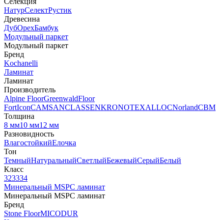
Селекция
Натур
Селект
Рустик
Древесина
Дуб
Орех
Бамбук
Модульный паркет
Модульный паркет
Бренд
Kochanelli
Ламинат
Ламинат
Производитель
Alpine Floor
Greenwald
Floor
Fort
Icon
CAMSAN
CLASSEN
KRONOTEX
ALLOC
Norland
CBM
Толщина
8 мм
10 мм
12 мм
Разновидность
Влагостойкий
Елочка
Тон
Темный
Натуральный
Светлый
Бежевый
Серый
Белый
Класс
32
33
34
Минеральный MSPC ламинат
Минеральный MSPC ламинат
Бренд
Stone Floor
MICODUR