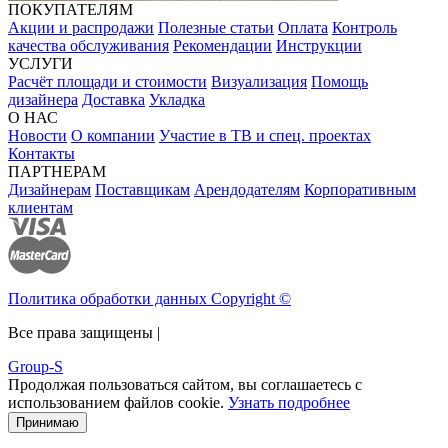
ПОКУПАТЕЛЯМ
Акции и распродажи
Полезные статьи
Оплата
Контроль
качества обслуживания
Рекомендации
Инструкции
УСЛУГИ
Расчёт площади и стоимости
Визуализация
Помощь
дизайнера
Доставка
Укладка
О НАС
Новости
О компании
Участие в ТВ и спец. проектах
Контакты
ПАРТНЕРАМ
Дизайнерам
Поставщикам
Арендодателям
Корпоративным
клиентам
Политика обработки данных Copyright ©
Все права защищены |
Group-S
Продолжая пользоваться сайтом, вы соглашаетесь с
использованием файлов cookie.
Узнать подробнее
Принимаю