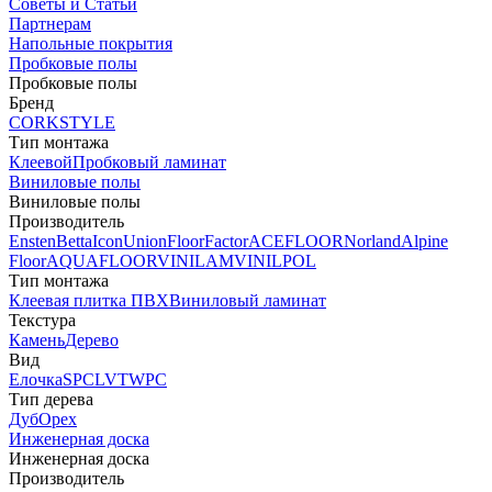
Советы и Статьи
Партнерам
Напольные покрытия
Пробковые полы
Пробковые полы
Бренд
CORKSTYLE
Тип монтажа
Клеевой
Пробковый ламинат
Виниловые полы
Виниловые полы
Производитель
Ensten
Betta
Icon
Union
FloorFactor
ACEFLOOR
Norland
Alpine
Floor
AQUAFLOOR
VINILAM
VINILPOL
Тип монтажа
Клеевая плитка ПВХ
Виниловый ламинат
Текстура
Камень
Дерево
Вид
Елочка
SPC
LVT
WPC
Тип дерева
Дуб
Орех
Инженерная доска
Инженерная доска
Производитель