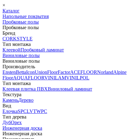
×
Каталог
Напольные покрытия
Пробковые полы
Пробковые полы
Бренд
CORKSTYLE
Тип монтажа
Клеевой
Пробковый ламинат
Виниловые полы
Виниловые полы
Производитель
Ensten
Betta
Icon
Union
FloorFactor
ACEFLOOR
Norland
Alpine
Floor
AQUAFLOOR
VINILAM
VINILPOL
Тип монтажа
Клеевая плитка ПВХ
Виниловый ламинат
Текстура
Камень
Дерево
Вид
Елочка
SPC
LVT
WPC
Тип дерева
Дуб
Орех
Инженерная доска
Инженерная доска