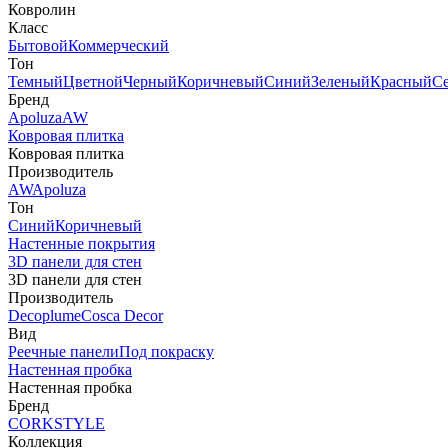
Ковролин
Класс
Бытовой
Коммерческий
Тон
Темный
Цветной
Черный
Коричневый
Синий
Зеленый
Красный
С
Бренд
Apoluza
AW
Ковровая плитка
Ковровая плитка
Производитель
AW
Apoluza
Тон
Синий
Коричневый
Настенные покрытия
3D панели для стен
3D панели для стен
Производитель
Decoplume
Cosca Decor
Вид
Реечные панели
Под покраску
Настенная пробка
Настенная пробка
Бренд
CORKSTYLE
Коллекция