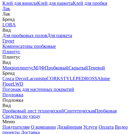
Клей для винила
Клей для паркета
Клей для пробки
Лак
Лак
Бренд
LOBA
Вид
Для пробковых полов
Для паркета
Грунт
Компенсаторы пробковые
Плинтус
Плинтус
Вид
Микроплинтус
МДФ
Пробковый
Скрытый
Теневой
Бренд
Cosca Decor
Laconistiq
CORKSTYLE
PEDROSS
Alpine
Floor
LWD
Погонаж для настенных покрытий
Подложка
Подложка
Вид
Пробковый лист технический
Синтетическая
Пробковая
Средства по уходу
Меню
Покупателям
О компании
Дизайнерам
Услуги
Оплата
Видео
проекты
Доставка