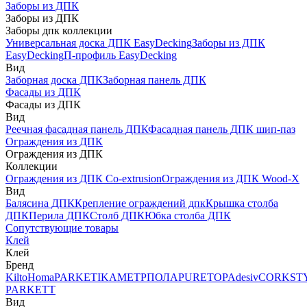
Заборы из ДПК
Заборы из ДПК
Заборы дпк коллекции
Универсальная доска ДПК EasyDecking
Заборы из ДПК
EasyDecking
П-профиль EasyDecking
Вид
Заборная доска ДПК
Заборная панель ДПК
Фасады из ДПК
Фасады из ДПК
Вид
Реечная фасадная панель ДПК
Фасадная панель ДПК шип-паз
Ограждения из ДПК
Ограждения из ДПК
Коллекции
Ограждения из ДПК Co-extrusion
Ограждения из ДПК Wood-X
Вид
Балясина ДПК
Крепление ограждений дпк
Крышка столба
ДПК
Перила ДПК
Столб ДПК
Юбка столба ДПК
Сопутствующие товары
Клей
Клей
Бренд
Kilto
Homa
PARKETIKA
МЕТРПОЛА
PURETOP
Adesiv
CORKST
PARKETT
Вид