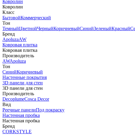
Ковролин
Ковролин
Класс
Бытовой
Коммерческий
Тон
Темный
Цветной
Черный
Коричневый
Синий
Зеленый
Красный
С
Бренд
Apoluza
AW
Ковровая плитка
Ковровая плитка
Производитель
AW
Apoluza
Тон
Синий
Коричневый
Настенные покрытия
3D панели для стен
3D панели для стен
Производитель
Decoplume
Cosca Decor
Вид
Реечные панели
Под покраску
Настенная пробка
Настенная пробка
Бренд
CORKSTYLE