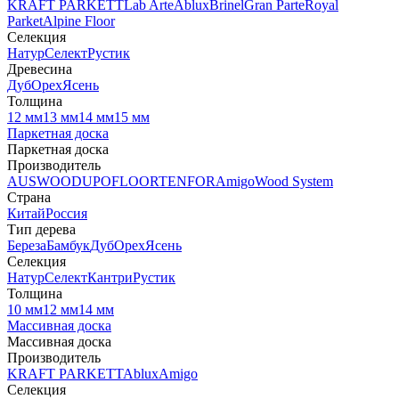
KRAFT PARKETT
Lab Arte
Ablux
Brinel
Gran Parte
Royal
Parket
Alpine Floor
Селекция
Натур
Селект
Рустик
Древесина
Дуб
Орех
Ясень
Толщина
12 мм
13 мм
14 мм
15 мм
Паркетная доска
Паркетная доска
Производитель
AUSWOOD
UPOFLOOR
TENFOR
Amigo
Wood System
Страна
Китай
Россия
Тип дерева
Береза
Бамбук
Дуб
Орех
Ясень
Селекция
Натур
Селект
Кантри
Рустик
Толщина
10 мм
12 мм
14 мм
Массивная доска
Массивная доска
Производитель
KRAFT PARKETT
Ablux
Amigo
Селекция