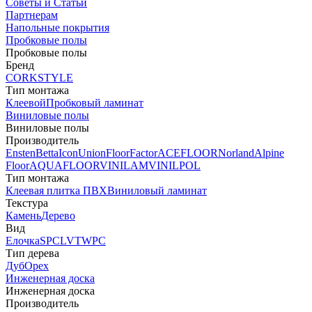
Советы и Статьи
Партнерам
Напольные покрытия
Пробковые полы
Пробковые полы
Бренд
CORKSTYLE
Тип монтажа
Клеевой
Пробковый ламинат
Виниловые полы
Виниловые полы
Производитель
Ensten
Betta
Icon
Union
FloorFactor
ACEFLOOR
Norland
Alpine
Floor
AQUAFLOOR
VINILAM
VINILPOL
Тип монтажа
Клеевая плитка ПВХ
Виниловый ламинат
Текстура
Камень
Дерево
Вид
Елочка
SPC
LVT
WPC
Тип дерева
Дуб
Орех
Инженерная доска
Инженерная доска
Производитель