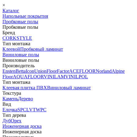
×
Каталог
Напольные покрытия
Пробковые полы
Пробковые полы
Бренд
CORKSTYLE
Тип монтажа
Клеевой
Пробковый ламинат
Виниловые полы
Виниловые полы
Производитель
Ensten
Betta
Icon
Union
FloorFactor
ACEFLOOR
Norland
Alpine
Floor
AQUAFLOOR
VINILAM
VINILPOL
Тип монтажа
Клеевая плитка ПВХ
Виниловый ламинат
Текстура
Камень
Дерево
Вид
Елочка
SPC
LVT
WPC
Тип дерева
Дуб
Орех
Инженерная доска
Инженерная доска