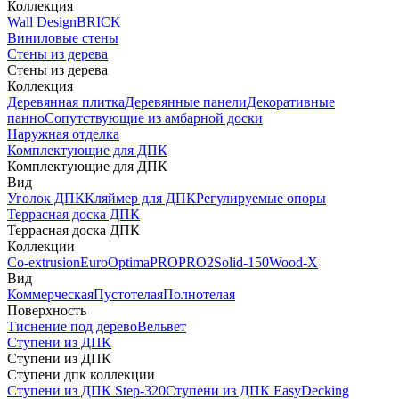
Коллекция
Wall Design
BRICK
Виниловые стены
Стены из дерева
Стены из дерева
Коллекция
Деревянная плитка
Деревянные панели
Декоративные
панно
Сопутствующие из амбарной доски
Наружная отделка
Комплектующие для ДПК
Комплектующие для ДПК
Вид
Уголок ДПК
Кляймер для ДПК
Регулируемые опоры
Террасная доска ДПК
Террасная доска ДПК
Коллекции
Co-extrusion
Euro
Optima
PRO
PRO2
Solid-150
Wood-X
Вид
Коммерческая
Пустотелая
Полнотелая
Поверхность
Тиснение под дерево
Вельвет
Ступени из ДПК
Ступени из ДПК
Ступени дпк коллекции
Ступени из ДПК Step-320
Ступени из ДПК EasyDecking