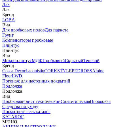
Лак
Лак
Бренд
LOBA
Вид
Для пробковых полов
Для паркета
Грунт
Компенсаторы пробковые
Плинтус
Плинтус
Вид
Микроплинтус
МДФ
Пробковый
Скрытый
Теневой
Бренд
Cosca Decor
Laconistiq
CORKSTYLE
PEDROSS
Alpine
Floor
LWD
Погонаж для настенных покрытий
Подложка
Подложка
Вид
Пробковый лист технический
Синтетическая
Пробковая
Средства по уходу
Посмотреть весь каталог
КАТАЛОГ
МЕНЮ
АКЦИИ И РАСПРОДАЖИ