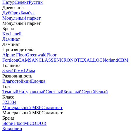
Натур
Селект
Рустик
Древесина
Дуб
Орех
Бамбук
Модульный паркет
Модульный паркет
Бренд
Kochanelli
Ламинат
Ламинат
Производитель
Alpine Floor
Greenwald
Floor
Fort
Icon
CAMSAN
CLASSEN
KRONOTEX
ALLOC
Norland
CBM
Толщина
8 мм
10 мм
12 мм
Разновидность
Влагостойкий
Елочка
Тон
Темный
Натуральный
Светлый
Бежевый
Серый
Белый
Класс
32
33
34
Минеральный MSPC ламинат
Минеральный MSPC ламинат
Бренд
Stone Floor
MICODUR
Ковролин