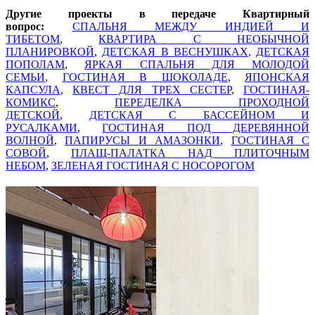
Другие проекты в передаче Квартирный
вопрос:
СПАЛЬНЯ МЕЖДУ ИНДИЕЙ И
ТИБЕТОМ
,
КВАРТИРА С НЕОБЫЧНОЙ
ПЛАНИРОВКОЙ
,
ДЕТСКАЯ В ВЕСНУШКАХ
,
ДЕТСКАЯ
ПОПОЛАМ
,
ЯРКАЯ СПАЛЬНЯ ДЛЯ МОЛОДОЙ
СЕМЬИ
,
ГОСТИНАЯ В ШОКОЛАДЕ
,
ЯПОНСКАЯ
КАПСУЛА
,
КВЕСТ ДЛЯ ТРЕХ СЕСТЕР
,
ГОСТИНАЯ-
КОМИКС
,
ПЕРЕДЕЛКА ПРОХОДНОЙ
ДЕТСКОЙ
,
ДЕТСКАЯ С БАССЕЙНОМ И
РУСАЛКАМИ
,
ГОСТИНАЯ ПОД ДЕРЕВЯННОЙ
ВОЛНОЙ
,
ПАПИРУСЫ И АМАЗОНКИ
,
ГОСТИНАЯ С
СОВОЙ
,
ПЛАЩ-ПАЛАТКА НАД ПЛИТОЧНЫМ
НЕБОМ
,
ЗЕЛЕНАЯ ГОСТИНАЯ С НОСОРОГОМ