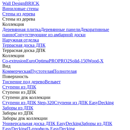
Wall Design
BRICK
Виниловые стены
Стены из дерева
Стены из дерева
Коллекция
Деревянная плитка
Деревянные панели
Декоративные
панно
Сопутствующие из амбарной доски
Наружная отделка
Террасная доска ДПК
Террасная доска ДПК
Коллекции
Co-extrusion
Euro
Optima
PRO
PRO2
Solid-150
Wood-X
Вид
Коммерческая
Пустотелая
Полнотелая
Поверхность
Тиснение под дерево
Вельвет
Ступени из ДПК
Ступени из ДПК
Ступени дпк коллекции
Ступени из ДПК Step-320
Ступени из ДПК EasyDecking
Заборы из ДПК
Заборы из ДПК
Заборы дпк коллекции
Универсальная доска ДПК EasyDecking
Заборы из ДПК
EasyDecking
П-профиль EasyDecking