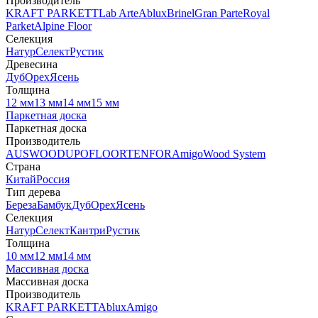
Производитель
KRAFT PARKETT
Lab Arte
Ablux
Brinel
Gran Parte
Royal
Parket
Alpine Floor
Селекция
Натур
Селект
Рустик
Древесина
Дуб
Орех
Ясень
Толщина
12 мм
13 мм
14 мм
15 мм
Паркетная доска
Паркетная доска
Производитель
AUSWOOD
UPOFLOOR
TENFOR
Amigo
Wood System
Страна
Китай
Россия
Тип дерева
Береза
Бамбук
Дуб
Орех
Ясень
Селекция
Натур
Селект
Кантри
Рустик
Толщина
10 мм
12 мм
14 мм
Массивная доска
Массивная доска
Производитель
KRAFT PARKETT
Ablux
Amigo