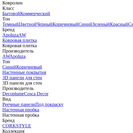
Ковролин
Класс
Бытовой
Коммерческий
Тон
Темный
Цветной
Черный
Коричневый
Синий
Зеленый
Красный
С
Бренд
Apoluza
AW
Ковровая плитка
Ковровая плитка
Производитель
AW
Apoluza
Тон
Синий
Коричневый
Настенные покрытия
3D панели для стен
3D панели для стен
Производитель
Decoplume
Cosca Decor
Вид
Реечные панели
Под покраску
Настенная пробка
Настенная пробка
Бренд
CORKSTYLE
Коллекция