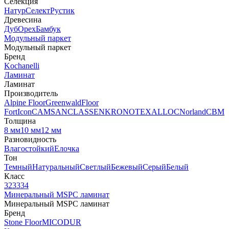
Селекция
Натур
Селект
Рустик
Древесина
Дуб
Орех
Бамбук
Модульный паркет
Модульный паркет
Бренд
Kochanelli
Ламинат
Ламинат
Производитель
Alpine Floor
Greenwald
Floor
Fort
Icon
CAMSAN
CLASSEN
KRONOTEX
ALLOC
Norland
CBM
Толщина
8 мм
10 мм
12 мм
Разновидность
Влагостойкий
Елочка
Тон
Темный
Натуральный
Светлый
Бежевый
Серый
Белый
Класс
32
33
34
Минеральный MSPC ламинат
Минеральный MSPC ламинат
Бренд
Stone Floor
MICODUR