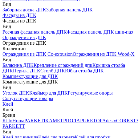
Вид
Заборная доска ДПК
Заборная панель ДПК
Фасады из ДПК
Фасады из ДПК
Вид
Реечная фасадная панель ДПК
Фасадная панель ДПК шип-паз
Ограждения из ДПК
Ограждения из ДПК
Коллекции
Ограждения из ДПК Co-extrusion
Ограждения из ДПК Wood-X
Вид
Балясина ДПК
Крепление ограждений дпк
Крышка столба
ДПК
Перила ДПК
Столб ДПК
Юбка столба ДПК
Комплектующие для ДПК
Комплектующие для ДПК
Вид
Уголок ДПК
Кляймер для ДПК
Регулируемые опоры
Сопутствующие товары
Клей
Клей
Бренд
Kilto
Homa
PARKETIKA
МЕТРПОЛА
PURETOP
Adesiv
CORKST
PARKETT
Вид
Клей для винила
Клей для паркета
Клей для пробки