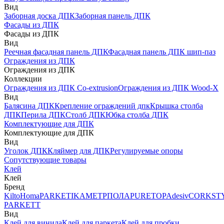
Вид
Заборная доска ДПК
Заборная панель ДПК
Фасады из ДПК
Фасады из ДПК
Вид
Реечная фасадная панель ДПК
Фасадная панель ДПК шип-паз
Ограждения из ДПК
Ограждения из ДПК
Коллекции
Ограждения из ДПК Co-extrusion
Ограждения из ДПК Wood-X
Вид
Балясина ДПК
Крепление ограждений дпк
Крышка столба
ДПК
Перила ДПК
Столб ДПК
Юбка столба ДПК
Комплектующие для ДПК
Комплектующие для ДПК
Вид
Уголок ДПК
Кляймер для ДПК
Регулируемые опоры
Сопутствующие товары
Клей
Клей
Бренд
Kilto
Homa
PARKETIKA
МЕТРПОЛА
PURETOP
Adesiv
CORKST
PARKETT
Вид
Клей для винила
Клей для паркета
Клей для пробки