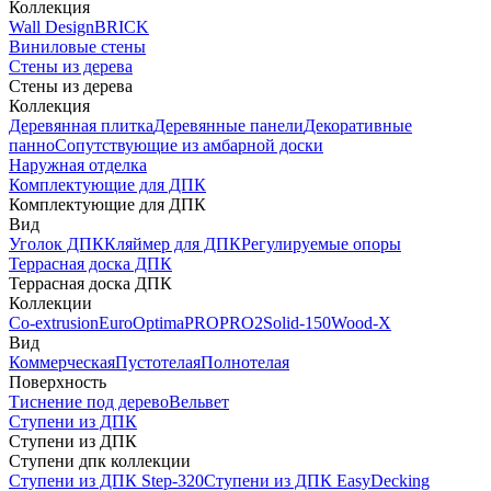
Коллекция
Wall Design
BRICK
Виниловые стены
Стены из дерева
Стены из дерева
Коллекция
Деревянная плитка
Деревянные панели
Декоративные
панно
Сопутствующие из амбарной доски
Наружная отделка
Комплектующие для ДПК
Комплектующие для ДПК
Вид
Уголок ДПК
Кляймер для ДПК
Регулируемые опоры
Террасная доска ДПК
Террасная доска ДПК
Коллекции
Co-extrusion
Euro
Optima
PRO
PRO2
Solid-150
Wood-X
Вид
Коммерческая
Пустотелая
Полнотелая
Поверхность
Тиснение под дерево
Вельвет
Ступени из ДПК
Ступени из ДПК
Ступени дпк коллекции
Ступени из ДПК Step-320
Ступени из ДПК EasyDecking