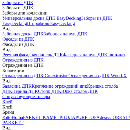
Заборы из ДПК
Заборы из ДПК
Заборы дпк коллекции
Универсальная доска ДПК EasyDecking
Заборы из ДПК
EasyDecking
П-профиль EasyDecking
Вид
Заборная доска ДПК
Заборная панель ДПК
Фасады из ДПК
Фасады из ДПК
Вид
Реечная фасадная панель ДПК
Фасадная панель ДПК шип-паз
Ограждения из ДПК
Ограждения из ДПК
Коллекции
Ограждения из ДПК Co-extrusion
Ограждения из ДПК Wood-X
Вид
Балясина ДПК
Крепление ограждений дпк
Крышка столба
ДПК
Перила ДПК
Столб ДПК
Юбка столба ДПК
Сопутствующие товары
Клей
Клей
Бренд
Kilto
Homa
PARKETIKA
МЕТРПОЛА
PURETOP
Adesiv
CORKST
PARKETT
Вид