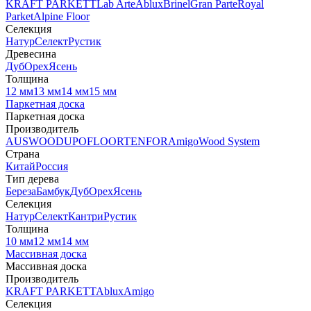
KRAFT PARKETT
Lab Arte
Ablux
Brinel
Gran Parte
Royal
Parket
Alpine Floor
Селекция
Натур
Селект
Рустик
Древесина
Дуб
Орех
Ясень
Толщина
12 мм
13 мм
14 мм
15 мм
Паркетная доска
Паркетная доска
Производитель
AUSWOOD
UPOFLOOR
TENFOR
Amigo
Wood System
Страна
Китай
Россия
Тип дерева
Береза
Бамбук
Дуб
Орех
Ясень
Селекция
Натур
Селект
Кантри
Рустик
Толщина
10 мм
12 мм
14 мм
Массивная доска
Массивная доска
Производитель
KRAFT PARKETT
Ablux
Amigo
Селекция