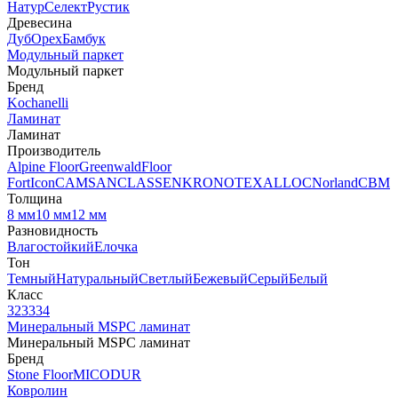
Натур
Селект
Рустик
Древесина
Дуб
Орех
Бамбук
Модульный паркет
Модульный паркет
Бренд
Kochanelli
Ламинат
Ламинат
Производитель
Alpine Floor
Greenwald
Floor
Fort
Icon
CAMSAN
CLASSEN
KRONOTEX
ALLOC
Norland
CBM
Толщина
8 мм
10 мм
12 мм
Разновидность
Влагостойкий
Елочка
Тон
Темный
Натуральный
Светлый
Бежевый
Серый
Белый
Класс
32
33
34
Минеральный MSPC ламинат
Минеральный MSPC ламинат
Бренд
Stone Floor
MICODUR
Ковролин