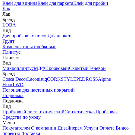
Клей для винила
Клей для паркета
Клей для пробки
Лак
Лак
Бренд
LOBA
Вид
Для пробковых полов
Для паркета
Грунт
Компенсаторы пробковые
Плинтус
Плинтус
Вид
Микроплинтус
МДФ
Пробковый
Скрытый
Теневой
Бренд
Cosca Decor
Laconistiq
CORKSTYLE
PEDROSS
Alpine
Floor
LWD
Погонаж для настенных покрытий
Подложка
Подложка
Вид
Пробковый лист технический
Синтетическая
Пробковая
Средства по уходу
Меню
Покупателям
О компании
Дизайнерам
Услуги
Оплата
Видео
проекты
Доставка