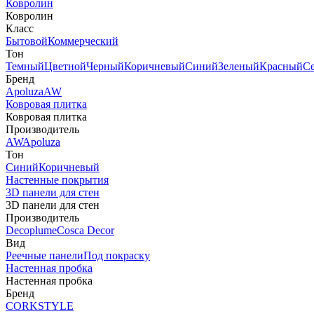
Ковролин
Ковролин
Класс
Бытовой
Коммерческий
Тон
Темный
Цветной
Черный
Коричневый
Синий
Зеленый
Красный
С
Бренд
Apoluza
AW
Ковровая плитка
Ковровая плитка
Производитель
AW
Apoluza
Тон
Синий
Коричневый
Настенные покрытия
3D панели для стен
3D панели для стен
Производитель
Decoplume
Cosca Decor
Вид
Реечные панели
Под покраску
Настенная пробка
Настенная пробка
Бренд
CORKSTYLE