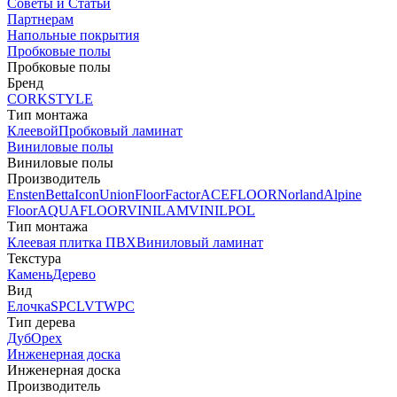
Советы и Статьи
Партнерам
Напольные покрытия
Пробковые полы
Пробковые полы
Бренд
CORKSTYLE
Тип монтажа
Клеевой
Пробковый ламинат
Виниловые полы
Виниловые полы
Производитель
Ensten
Betta
Icon
Union
FloorFactor
ACEFLOOR
Norland
Alpine
Floor
AQUAFLOOR
VINILAM
VINILPOL
Тип монтажа
Клеевая плитка ПВХ
Виниловый ламинат
Текстура
Камень
Дерево
Вид
Елочка
SPC
LVT
WPC
Тип дерева
Дуб
Орех
Инженерная доска
Инженерная доска
Производитель