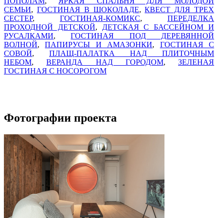
ПОПОЛАМ
,
ЯРКАЯ СПАЛЬНЯ ДЛЯ МОЛОДОЙ
СЕМЬИ
,
ГОСТИНАЯ В ШОКОЛАДЕ
,
КВЕСТ ДЛЯ ТРЕХ
СЕСТЕР
,
ГОСТИНАЯ-КОМИКС
,
ПЕРЕДЕЛКА
ПРОХОДНОЙ ДЕТСКОЙ
,
ДЕТСКАЯ С БАССЕЙНОМ И
РУСАЛКАМИ
,
ГОСТИНАЯ ПОД ДЕРЕВЯННОЙ
ВОЛНОЙ
,
ПАПИРУСЫ И АМАЗОНКИ
,
ГОСТИНАЯ С
СОВОЙ
,
ПЛАЩ-ПАЛАТКА НАД ПЛИТОЧНЫМ
НЕБОМ
,
ВЕРАНДА НАД ГОРОДОМ
,
ЗЕЛЕНАЯ
ГОСТИНАЯ С НОСОРОГОМ
Фотографии проекта