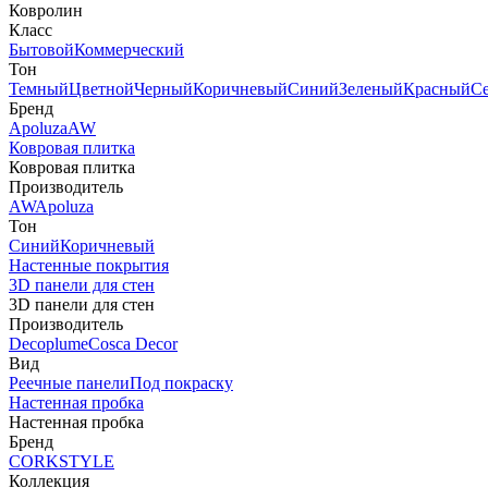
Ковролин
Класс
Бытовой
Коммерческий
Тон
Темный
Цветной
Черный
Коричневый
Синий
Зеленый
Красный
С
Бренд
Apoluza
AW
Ковровая плитка
Ковровая плитка
Производитель
AW
Apoluza
Тон
Синий
Коричневый
Настенные покрытия
3D панели для стен
3D панели для стен
Производитель
Decoplume
Cosca Decor
Вид
Реечные панели
Под покраску
Настенная пробка
Настенная пробка
Бренд
CORKSTYLE
Коллекция