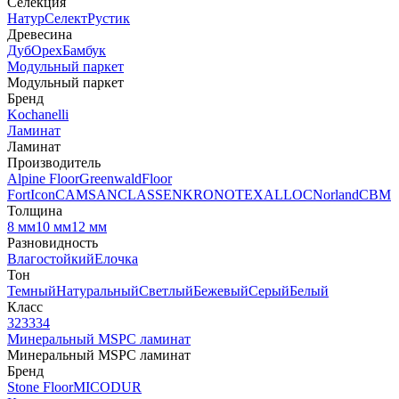
Селекция
Натур
Селект
Рустик
Древесина
Дуб
Орех
Бамбук
Модульный паркет
Модульный паркет
Бренд
Kochanelli
Ламинат
Ламинат
Производитель
Alpine Floor
Greenwald
Floor
Fort
Icon
CAMSAN
CLASSEN
KRONOTEX
ALLOC
Norland
CBM
Толщина
8 мм
10 мм
12 мм
Разновидность
Влагостойкий
Елочка
Тон
Темный
Натуральный
Светлый
Бежевый
Серый
Белый
Класс
32
33
34
Минеральный MSPC ламинат
Минеральный MSPC ламинат
Бренд
Stone Floor
MICODUR