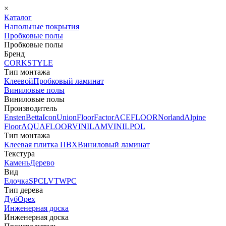
×
Каталог
Напольные покрытия
Пробковые полы
Пробковые полы
Бренд
CORKSTYLE
Тип монтажа
Клеевой
Пробковый ламинат
Виниловые полы
Виниловые полы
Производитель
Ensten
Betta
Icon
Union
FloorFactor
ACEFLOOR
Norland
Alpine
Floor
AQUAFLOOR
VINILAM
VINILPOL
Тип монтажа
Клеевая плитка ПВХ
Виниловый ламинат
Текстура
Камень
Дерево
Вид
Елочка
SPC
LVT
WPC
Тип дерева
Дуб
Орех
Инженерная доска
Инженерная доска