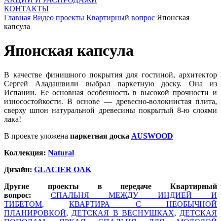
КОНТАКТЫ
Главная
Видео проекты
Квартирный вопрос
Японская
капсула
Японская капсула
В качестве финишного покрытия для гостиной, архитектор
Сергей Аладашвили выбрал паркетную доску. Она из
Испании. Ее основная особенность в высокой прочности и
износостойкости. В основе — древесно-волокнистая плита,
сверху шпон натуральной древесины покрытый 8-ю слоями
лака!
В проекте уложена
паркетная доска
AUSWOOD
Коллекция:
Natural
Дизайн:
GLACIER OAK
Другие проекты в передаче Квартирный
вопрос:
СПАЛЬНЯ МЕЖДУ ИНДИЕЙ И
ТИБЕТОМ
,
КВАРТИРА С НЕОБЫЧНОЙ
ПЛАНИРОВКОЙ
,
ДЕТСКАЯ В ВЕСНУШКАХ
,
ДЕТСКАЯ