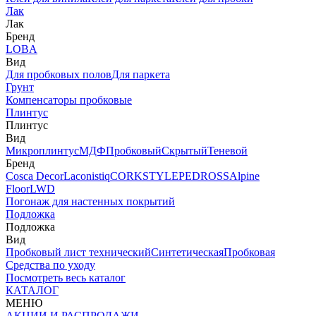
Лак
Лак
Бренд
LOBA
Вид
Для пробковых полов
Для паркета
Грунт
Компенсаторы пробковые
Плинтус
Плинтус
Вид
Микроплинтус
МДФ
Пробковый
Скрытый
Теневой
Бренд
Cosca Decor
Laconistiq
CORKSTYLE
PEDROSS
Alpine
Floor
LWD
Погонаж для настенных покрытий
Подложка
Подложка
Вид
Пробковый лист технический
Синтетическая
Пробковая
Средства по уходу
Посмотреть весь каталог
КАТАЛОГ
МЕНЮ
АКЦИИ И РАСПРОДАЖИ