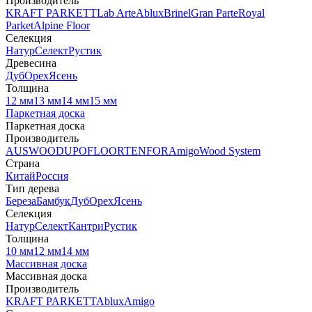
Производитель
KRAFT PARKETT
Lab Arte
Ablux
Brinel
Gran Parte
Royal
Parket
Alpine Floor
Селекция
Натур
Селект
Рустик
Древесина
Дуб
Орех
Ясень
Толщина
12 мм
13 мм
14 мм
15 мм
Паркетная доска
Паркетная доска
Производитель
AUSWOOD
UPOFLOOR
TENFOR
Amigo
Wood System
Страна
Китай
Россия
Тип дерева
Береза
Бамбук
Дуб
Орех
Ясень
Селекция
Натур
Селект
Кантри
Рустик
Толщина
10 мм
12 мм
14 мм
Массивная доска
Массивная доска
Производитель
KRAFT PARKETT
Ablux
Amigo