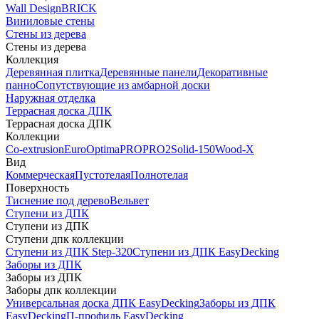
Wall Design
BRICK
Виниловые стены
Стены из дерева
Стены из дерева
Коллекция
Деревянная плитка
Деревянные панели
Декоративные
панно
Сопутствующие из амбарной доски
Наружная отделка
Террасная доска ДПК
Террасная доска ДПК
Коллекции
Co-extrusion
Euro
Optima
PRO
PRO2
Solid-150
Wood-X
Вид
Коммерческая
Пустотелая
Полнотелая
Поверхность
Тиснение под дерево
Вельвет
Ступени из ДПК
Ступени из ДПК
Ступени дпк коллекции
Ступени из ДПК Step-320
Ступени из ДПК EasyDecking
Заборы из ДПК
Заборы из ДПК
Заборы дпк коллекции
Универсальная доска ДПК EasyDecking
Заборы из ДПК
EasyDecking
П-профиль EasyDecking